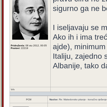
sigurno ga ne bo
I iseljavaju se m
Ako ih i ima tre
ajde), minimum p
Pridružen/a:
08 stu 2012, 00:05
Postovi:
22219
Italiju, zajedn
Albanije, tako d
Vrh
PCM
Naslov:
Re: Makedonsko pitanje - konačno rješenje