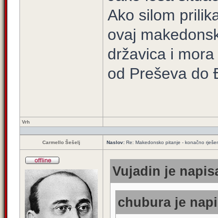
Ako silom prili
ovaj makedonsk
državica i mora
od Preševa do Đ
Vrh
Carmello Šešelj
Naslov:
Re: Makedonsko pitanje - konačno rješe
Vujadin je napis
chubura je napi