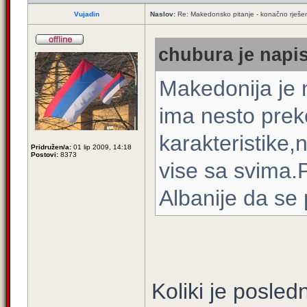
Vujadin
Naslov:
Re: Makedonsko pitanje - konačno rješe
chubura je napis
Makedonija je
ima nesto prek
karakteristike,
Pridružen/a:
01 lip 2009, 14:18
Postovi:
8373
vise sa svima.
Albanije da se 
Koliki je posled