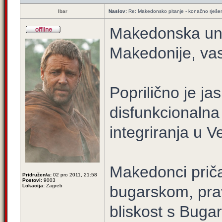
Ibar
Naslov:
Re: Makedonsko pitanje - konačno rješe
Makedonska unut
Makedonije, vas 
Poprilično je j
disfunkcionalna i
integriranja u Ve
Makedonci pričaj
Pridružen/a:
02 pro 2011, 21:58
Postovi:
9003
Lokacija:
Zagreb
bugarskom, prav
bliskost s Buga