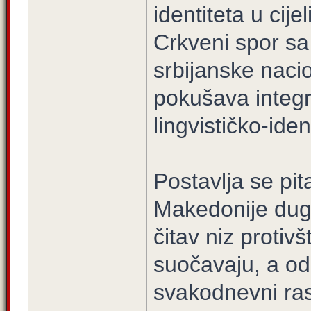
identiteta u cij
Crkveni spor sa 
srbijanske naci
pokušava integr
lingvističko-iden
Postavlja se pita
Makedonije dug
čitav niz protiv
suočavaju, a od 
svakodnevni rast