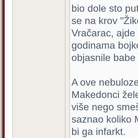
bio dole sto p
se na krov "Ži
Vračarac, ajde 
godinama bojkot
objasnile babe 
A ove nebuloze 
Makedonci žele
više nego smeš
saznao koliko M
bi ga infarkt.