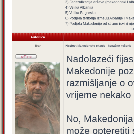
3) Federalizacija države (makedonski i alba
4) Velika Albanija
5) Velika Bugarska
6) Podjela teritorija između Albanije i Mak
7) Podjela Makedonije od strane (svih) nj
U
Autor/ica
Ibar
Naslov:
Makedonsko pitanje - konačno rješenje
Nadolazeći fija
Makedonije poz
razmišljanje o o
vrijeme nekako 
No, Makedonija 
može opteretiti 