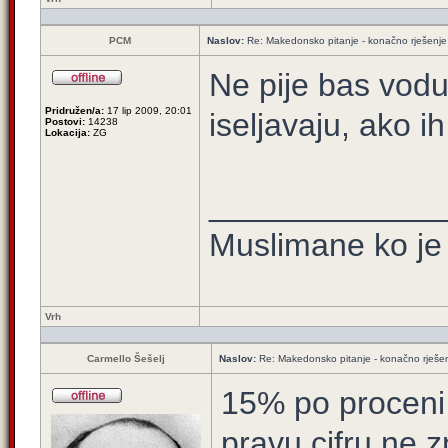
PCM
Naslov:
Re: Makedonsko pitanje - konačno rješenje
Ne pije bas vodu 
Pridružen/a:
17 lip 2009, 20:01
iseljavaju, ako i
Postovi:
14238
Lokacija:
ZG
_____________
Muslimane ko je 
Vrh
Carmello Šešelj
Naslov:
Re: Makedonsko pitanje - konačno rješe
15% po proceni 
pravu cifru ne z