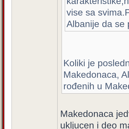
karakteristike,n
vise sa svima.
Albanije da se 
Koliki je posled
Makedonaca, A
rođenih u Maked
Makedonaca jedv
ukljucen i deo 