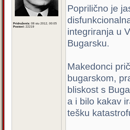
Poprilično je 
disfunkcionalna 
Pridružen/a:
08 stu 2012, 00:05
Postovi:
22219
integriranja u Ve
Bugarsku.
Makedonci priča
bugarskom, prav
bliskost s Bug
a i bilo kakav i
tešku katastrof