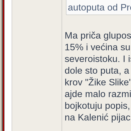
autoputa od Pr
Ma priča glupos
15% i većina su 
severoistoku. I
dole sto puta, 
krov "Žike Slik
ajde malo razmi
bojkotuju popis,
na Kalenić pijac