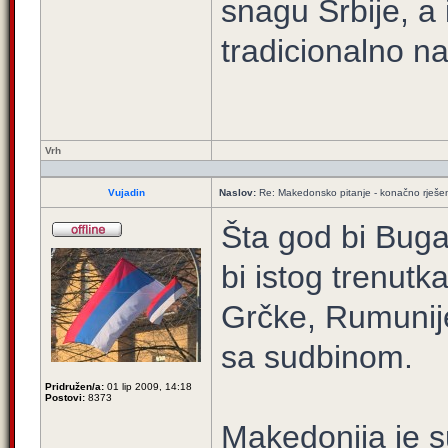
snagu Srbije, a 
tradicionalno na
Vrh
Vujadin
Naslov:
Re: Makedonsko pitanje - konačno rješe
Šta god bi Buga
bi istog trenutka
Grčke, Rumunije
sa sudbinom.
Pridružen/a:
01 lip 2009, 14:18
Postovi:
8373
Makedonija je 