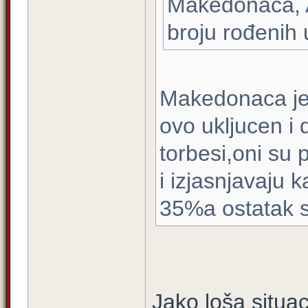
Makedonaca, 
broju rođenih
Makedonaca je
ovo ukljucen 
torbesi,oni su
i izjasnjavaju
35%a ostatak s
Jako loša situaci