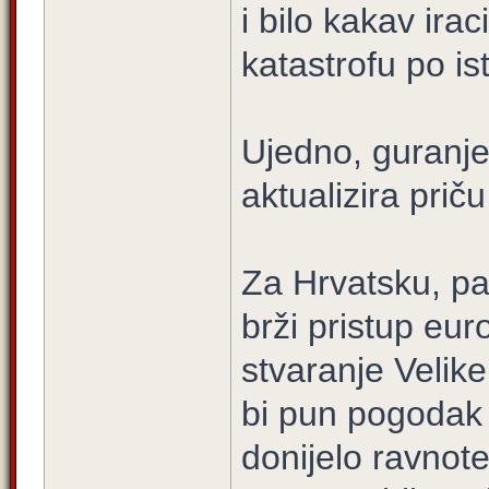
i bilo kakav irac
katastrofu po is
Ujedno, guranje
aktualizira prič
Za Hrvatsku, pa 
brži pristup eur
stvaranje Velike
bi pun pogodak 
donijelo ravnote