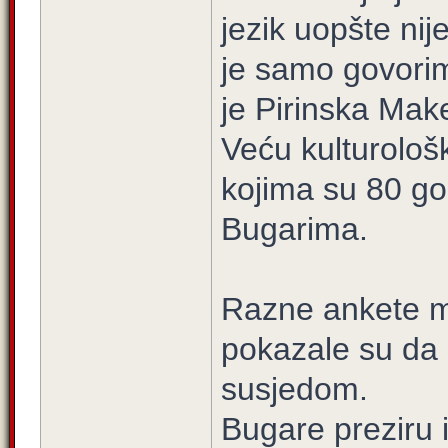
jezik uopšte nij
je samo govorim
je Pirinska Mak
Veću kulturološk
kojima su 80 god
Bugarima.
Razne ankete 
pokazale su da 
susjedom.
Bugare preziru i