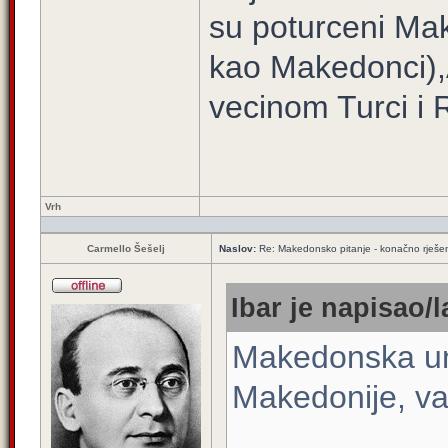
su poturceni Mak
kao Makedonci),
vecinom Turci i 
Vrh
Carmello Šešelj
Naslov:
Re: Makedonsko pitanje - konačno rješe
Ibar je napisao/l
Makedonska unu
Makedonije, vas