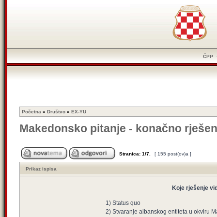
ČPP
Početna
»
Društvo
»
EX-YU
Makedonsko pitanje - konačno rješen
Stranica:
1
/
7
.
[ 155 post(ov)a ]
Prikaz ispisa
Koje rješenje vi
1) Status quo
2) Stvaranje albanskog entiteta u okviru 