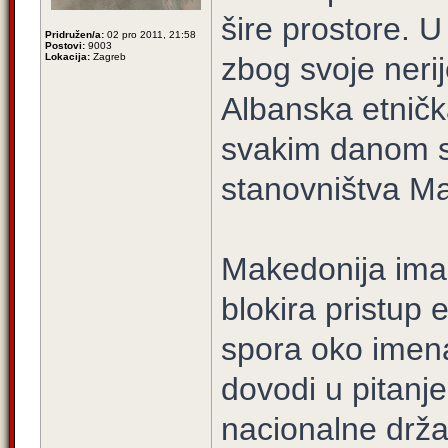
šire prostore. 
Pridružen/a:
02 pro 2011, 21:58
Postovi:
9003
Lokacija:
Zagreb
zbog svoje nerij
Albanska etničk
svakim danom sv
stanovništva Ma
Makedonija ima
blokira pristup
spora oko imena
dovodi u pitanj
nacionalne drž