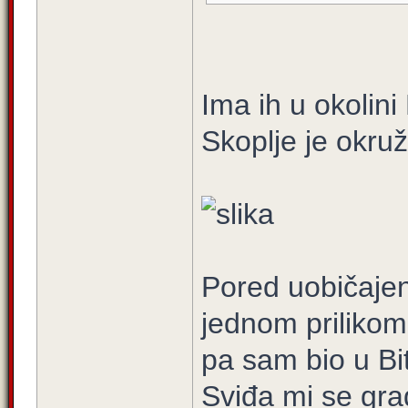
Ima ih u okolin
Skoplje je okru
Pored uobičaje
jednom prilikom
pa sam bio u Bit
Sviđa mi se gra