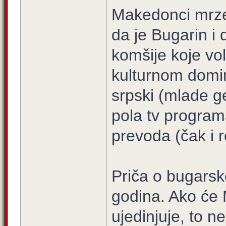
Makedonci mrze
da je Bugarin i
komšije koje v
kulturnom domin
srpski (mlade g
pola tv progra
prevoda (čak i 
Priča o bugarsk
godina. Ako će 
ujedinjuje, to n