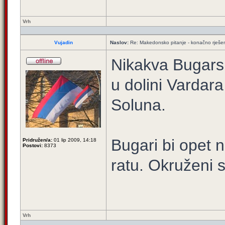
Vrh
Vujadin
Naslov:
Re: Makedonsko pitanje - konačno rješe
Nikakva Bugarsk
u dolini Vardara
Soluna.
Bugari bi opet 
Pridružen/a:
01 lip 2009, 14:18
Postovi:
8373
ratu. Okruženi s
Vrh