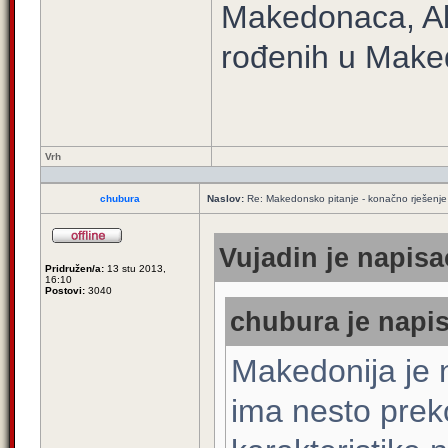
Makedonaca, A
rođenih u Maked
Vrh
chubura
Naslov:
Re: Makedonsko pitanje - konačno rješenje
Vujadin je napisa
Pridružen/a:
13 stu 2013,
16:10
Postovi:
3040
chubura je napis
Makedonija je
ima nesto prek