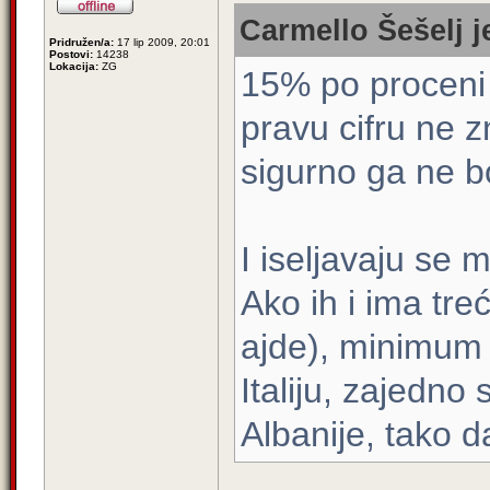
Carmello Šešelj j
Pridružen/a:
17 lip 2009, 20:01
Postovi:
14238
Lokacija:
ZG
15% po proceni 
pravu cifru ne z
sigurno ga ne bo
I iseljavaju se m
Ako ih i ima tre
ajde), minimum p
Italiju, zajedno
Albanije, tako d