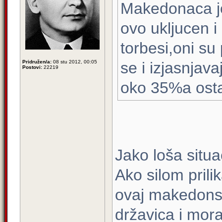
Makedonaca je
ovo ukljucen 
torbesi,oni su
Pridružen/a:
08 stu 2012, 00:05
se i izjasnja
Postovi:
22219
oko 35%a osta
Jako loša situac
Ako silom pril
ovaj makedons
državica i mor