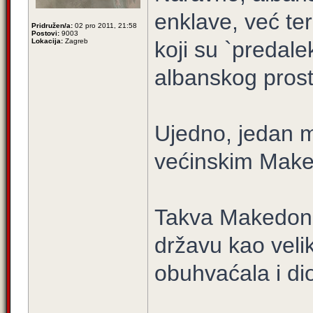
enklave, već teri
Pridružen/a:
02 pro 2011, 21:58
Postovi:
9003
Lokacija:
Zagreb
koji su `predal
albanskog prosto
Ujedno, jedan ma
većinskim Make
Takva Makedonij
državu kao veli
obuhvaćala i d