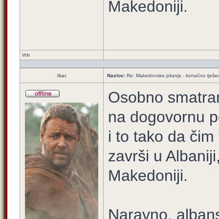
Makedoniji.
Vrh
Ibar
Naslov:
Re: Makedonsko pitanje - konačno rješe
Osobno smatram 
na dogovornu po
i to tako da či
završi u Albani
Makedoniji.
Naravno, albans