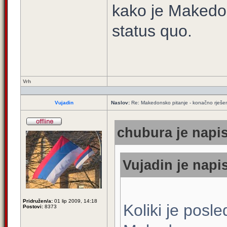
kako je Makedonc
status quo.
Vrh
Vujadin
Naslov:
Re: Makedonsko pitanje - konačno rješe
chubura je napis
Vujadin je napis
Pridružen/a:
01 lip 2009, 14:18
Koliki je posl
Postovi:
8373