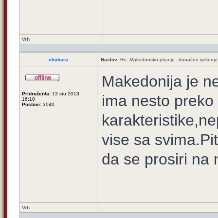
Vrh
chubura
Naslov:
Re: Makedonsko pitanje - konačno rješenje
Makedonija je n
Pridružen/a:
13 stu 2013,
ima nesto preko
16:10
Postovi:
3040
karakteristike,ne
vise sa svima.Pi
da se prosiri na
Vrh