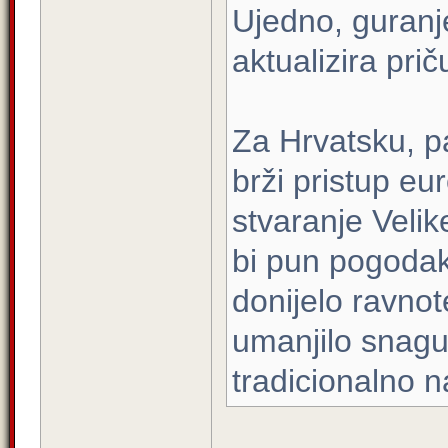
Ujedno, guranj
aktualizira pri
Za Hrvatsku, pa
brži pristup eu
stvaranje Velike
bi pun pogodak
donijelo ravnot
umanjilo snagu 
tradicionalno na