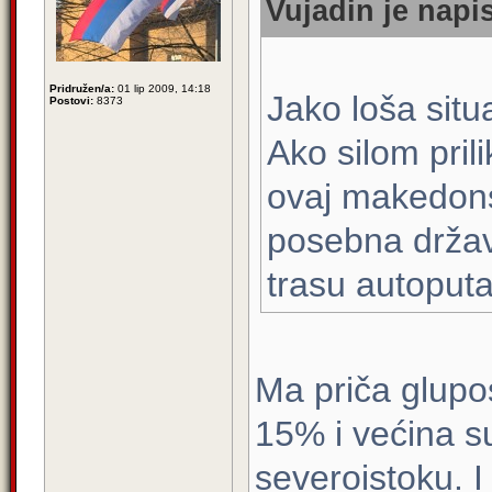
Vujadin je napis
Pridružen/a:
01 lip 2009, 14:18
Jako loša situa
Postovi:
8373
Ako silom pril
ovaj makedon
posebna držav
trasu autoput
Ma priča glupos
15% i većina su
severoistoku. 