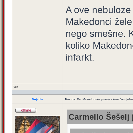
A ove nebuloze 
Makedonci žele 
nego smešne. K
koliko Makedonci
infarkt.
Vrh
Vujadin
Naslov:
Re: Makedonsko pitanje - konačno rješe
Carmello Šešelj 