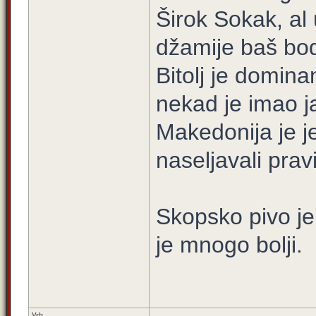
Širok Sokak, al
džamije baš bo
Bitolj je domin
nekad je imao j
Makedonija je je
naseljavali pravi
Skopsko pivo je 
je mnogo bolji.
Vrh