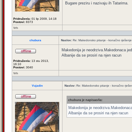
Bugare preziru i nazivaju ih Tatarima.
Pridružen/a:
01 lip 2009, 14:18
Postovi:
8373
Vrh
chubura
Naslov:
Re: Makedonsko pitanje - konačno rješenje
Makedonija je neodrziva.Makedonaca jedva
Albanije da se prosiri na njen racun
Pridružen/a:
13 stu 2013,
16:10
Postovi:
3040
Vrh
Vujadin
Naslov:
Re: Makedonsko pitanje - konačno rješe
chubura je napisao/la:
Makedonija je neodrziva.Makedonaca j
Albanije da se prosiri na njen racun