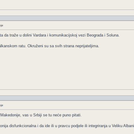
nje
a da traže u dolini Vardara i komunikacijskoj vezi Beograda i Soluna.
alkanskom ratu. Okruženi su sa svih strana neprijateljima.
nje
akedonije, vas u Srbiji se tu neće puno pitati.
ja disfunkcionalna i da ide ili u pravcu podjele ili integriranja u Veliku Albani