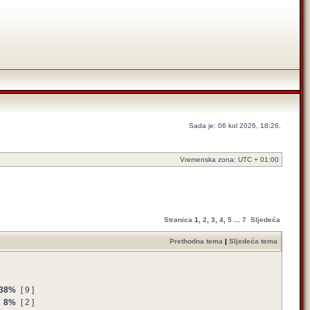
Sada je: 06 kol 2026, 18:26.
Vremenska zona: UTC + 01:00
Stranica
1
,
2
,
3
,
4
,
5
...
7
Sljedeća
Prethodna tema
|
Sljedeća tema
38%
[ 9 ]
8%
[ 2 ]