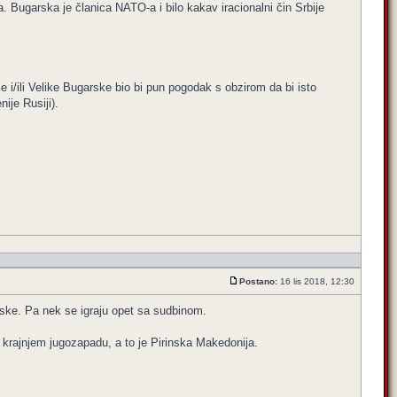
. Bugarska je članica NATO-a i bilo kakav iracionalni čin Srbije
e i/ili Velike Bugarske bio bi pun pogodak s obzirom da bi isto
ije Rusiji).
Postano:
16 lis 2018, 12:30
urske. Pa nek se igraju opet sa sudbinom.
krajnjem jugozapadu, a to je Pirinska Makedonija.