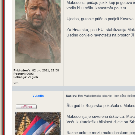
Makedonci pričaju jezik koji je gotovo 
vodio bi u tešku katastrofu po istu.
Ujedno, guranje priče o podjeli Kosova
Za Hrvatsku, pa i EU, stabilizacija Make
ujedno donijelo ravnotežu na prostor JI 
Pridružen/a:
02 pro 2011, 21:58
Postovi:
9003
Lokacija:
Zagreb
Vrh
Vujadin
Naslov:
Re: Makedonsko pitanje - konačno rješe
Šta god bi Bugarska pokušala u Makedoni
Makedonija je suverena državica. Maked
Veću kulturološku bliskost dijele sa Sr
Razne ankete među makedonskom popula