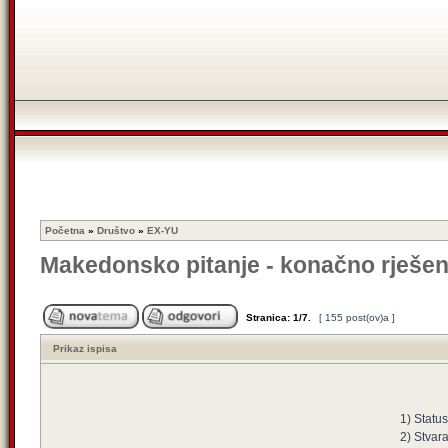
Početna
»
Društvo
»
EX-YU
Makedonsko pitanje - konačno rješen
Stranica:
1
/
7
.
[ 155 post(ov)a ]
Prikaz ispisa
1) Statu
2) Stvar