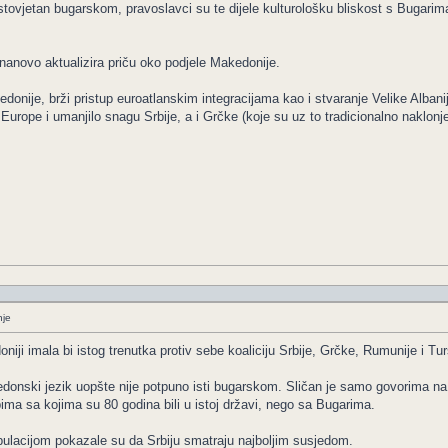
istovjetan bugarskom, pravoslavci su te dijele kulturološku bliskost s Bugarima
 nanovo aktualizira priču oko podjele Makedonije.
donije, brži pristup euroatlanskim integracijama kao i stvaranje Velike Albanij
Europe i umanjilo snagu Srbije, a i Grčke (koje su uz to tradicionalno naklonjen
nje
ji imala bi istog trenutka protiv sebe koaliciju Srbije, Grčke, Rumunije i T
onski jezik uopšte nije potpuno isti bugarskom. Sličan je samo govorima na 
bima sa kojima su 80 godina bili u istoj državi, nego sa Bugarima.
cijom pokazale su da Srbiju smatraju najboljim susjedom.