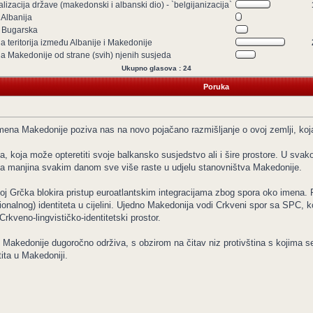
lizacija države (makedonski i albanski dio) - `belgijanizacija`
 Albanija
a Bugarska
a teritorija između Albanije i Makedonije
la Makedonije od strane (svih) njenih susjeda
Ukupno glasova : 24
Poruka
mena Makedonije poziva nas na novo pojačano razmišljanje o ovoj zemlji, koja
a, koja može opteretiti svoje balkansko susjedstvo ali i šire prostore. U svako
a manjina svakim danom sve više raste u udjelu stanovništva Makedonije.
j Grčka blokira pristup euroatlantskim integracijama zbog spora oko imena. 
alnog) identiteta u cijelini. Ujedno Makedonija vodi Crkveni spor sa SPC, koj
rkveno-lingvističko-identitetski prostor.
ve) Makedonije dugoročno održiva, s obzirom na čitav niz protivština s kojima s
ita u Makedoniji.