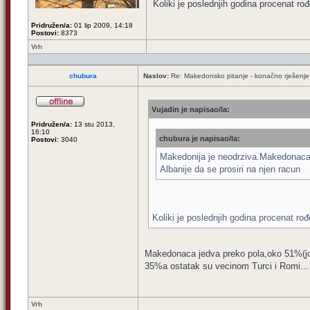
Koliki je poslednjih godina procenat 
Pridružen/a:
01 lip 2009, 14:18
Postovi:
8373
Vrh
chubura
Naslov:
Re: Makedonsko pitanje - konačno rješenje
Vujadin je napisao/la:
Pridružen/a:
13 stu 2013,
16:10
chubura je napisao/la:
Postovi:
3040
Makedonija je neodrziva.Makedonaca j
Albanije da se prosiri na njen racun
Koliki je poslednjih godina procenat 
Makedonaca jedva preko pola,oko 51%(jos
35%a ostatak su vecinom Turci i Romi...
Vrh