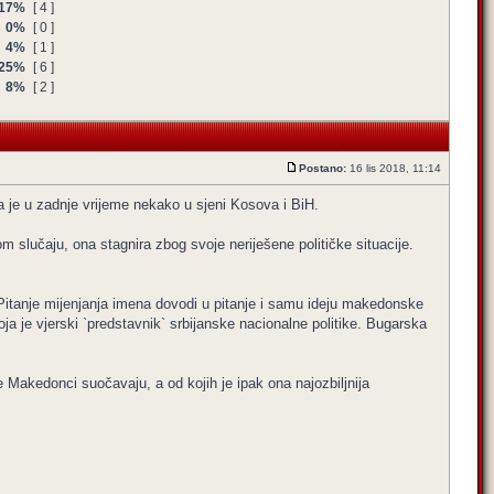
17%
[ 4 ]
0%
[ 0 ]
4%
[ 1 ]
25%
[ 6 ]
8%
[ 2 ]
Postano:
16 lis 2018, 11:14
 je u zadnje vrijeme nekako u sjeni Kosova i BiH.
m slučaju, ona stagnira zbog svoje neriješene političke situacije.
Pitanje mijenjanja imena dovodi u pitanje i samu ideju makedonske
a je vjerski `predstavnik` srbijanske nacionalne politike. Bugarska
e Makedonci suočavaju, a od kojih je ipak ona najozbiljnija