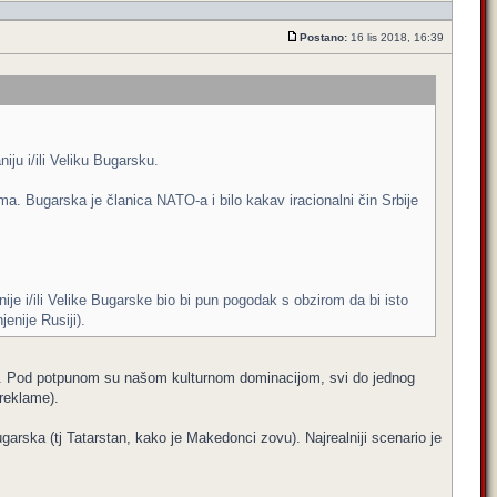
Postano:
16 lis 2018, 16:39
niju i/ili Veliku Bugarsku.
ma. Bugarska je članica NATO-a i bilo kakav iracionalni čin Srbije
ije i/ili Velike Bugarske bio bi pun pogodak s obzirom da bi isto
enije Rusiji).
le. Pod potpunom su našom kulturnom dominacijom, svi do jednog
reklame).
garska (tj Tatarstan, kako je Makedonci zovu). Najrealniji scenario je