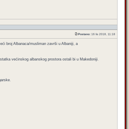
Postano:
16 lis 2018, 11:18
ći broj Albanaca/musliman završi u Albaniji, a
 ostatka većinskog albanskog prostora ostali bi u Makedoniji.
garske.