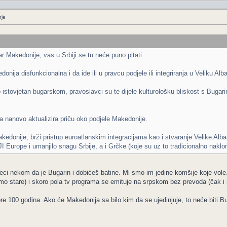
nje
 Makedonije, vas u Srbiji se tu neće puno pitati.
nija disfunkcionalna i da ide ili u pravcu podjele ili integriranja u Veliku Alba
o istovjetan bugarskom, pravoslavci su te dijele kulturološku bliskost s Bugari
a nanovo aktualizira priču oko podjele Makedonije.
kedonije, brži pristup euroatlanskim integracijama kao i stvaranje Velike Alban
I Europe i umanjilo snagu Srbije, a i Grčke (koje su uz to tradicionalno naklonj
eci nekom da je Bugarin i dobićeš batine. Mi smo im jedine komšije koje vo
mo stare) i skoro pola tv programa se emituje na srpskom bez prevoda (čak i 
re 100 godina. Ako će Makedonija sa bilo kim da se ujedinjuje, to neće biti Bu