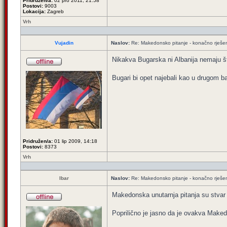
Pridružen/a:
02 pro 2011, 21:58
Postovi:
9003
Lokacija:
Zagreb
Vrh
Vujadin
Naslov:
Re: Makedonsko pitanje - konačno rješe
Nikakva Bugarska ni Albanija nemaju št
Bugari bi opet najebali kao u drugom b
Pridružen/a:
01 lip 2009, 14:18
Postovi:
8373
Vrh
Ibar
Naslov:
Re: Makedonsko pitanje - konačno rješe
Makedonska unutarnja pitanja su stvar M
Poprilično je jasno da je ovakva Makedoni