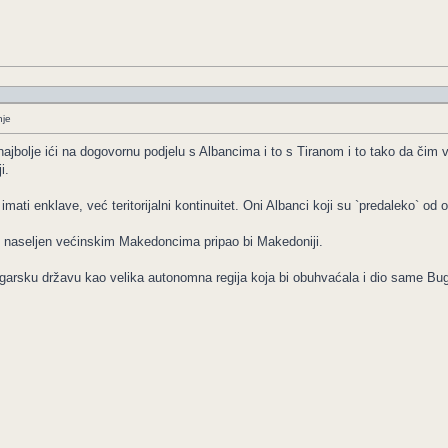
nje
bolje ići na dogovornu podjelu s Albancima i to s Tiranom i to tako da čim ve
i.
mati enklave, već teritorijalni kontinuitet. Oni Albanci koji su `predaleko` od
e, naseljen većinskim Makedoncima pripao bi Makedoniji.
ugarsku državu kao velika autonomna regija koja bi obuhvaćala i dio same Bu