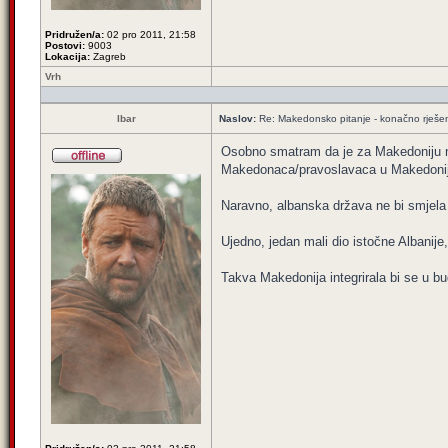
Pridružen/a:
02 pro 2011, 21:58
Postovi:
9003
Lokacija:
Zagreb
Vrh
Ibar
Naslov:
Re: Makedonsko pitanje - konačno rješe
Osobno smatram da je za Makedoniju naj
Makedonaca/pravoslavaca u Makedonij
Naravno, albanska država ne bi smjela i
Ujedno, jedan mali dio istočne Albanij
Takva Makedonija integrirala bi se u b