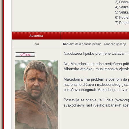
3) Federa
4) Velika
5) Velik
6) Podjel
7) Podje
Autor/ica
Ibar
Naslov:
Makedonsko pitanje - konačno rješenje
Nadolazeći fijasko promjene Ustava i i
No, Makedonija je jedna neriješena prič
Albanska etnička i muslimanska vjersk
Makedonija ima problem s obzirom da jo
nacionalne države i makedonskog (nacion
pokušava integrirati Makedoniju u svoj C
Postavlja se pitanje, je li ideja (ovak
svakodnevni rast (veliko)albanskih apet