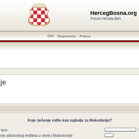
HercegBosna.org
Forum Hrvata BiH
ČPP
-
Registracija
-
Prijava
je
Koje rješenje vidite kao najbolje za Makedoniju?
s quo
anje albanskog entiteta u okviru Makedonije