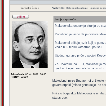
Carmello Šešelj
Naslov:
Re: Makedonsko pitanje - konačno rješe
Ibar je napisao/la:
Makedonska unutarnja pitanja su stvar
Poprilično je jasno da je ovakva Makedo
Makedonci pričaju jezik koji je gotov
vodio bi u tešku katastrofu po istu.
Ujedno, guranje priče o podjeli Kosov
Za Hrvatsku, pa i EU, stabilizacija Ma
ujedno donijelo ravnotežu na prostor J
Pridružen/a:
08 stu 2012, 00:05
Postovi:
22219
Makedonci mrze Bugare. Idi u Skopje r
govore srpski (mlade generacije, ne sa
Priča o bugarskoj Makedoniji je umrla p
status quo.