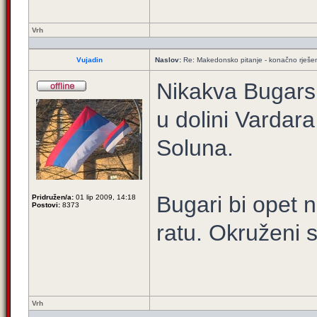
Vrh
Vujadin
Naslov:
Re: Makedonsko pitanje - konačno rješe
Nikakva Bugarsk
u dolini Vardara
Soluna.
Bugari bi opet 
Pridružen/a:
01 lip 2009, 14:18
Postovi:
8373
ratu. Okruženi s
Vrh