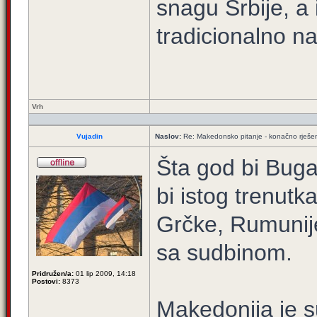
snagu Srbije, a 
tradicionalno na
Vrh
Vujadin
Naslov:
Re: Makedonsko pitanje - konačno rješe
Šta god bi Buga
bi istog trenutka
Grčke, Rumunije
sa sudbinom.
Pridružen/a:
01 lip 2009, 14:18
Postovi:
8373
Makedonija je 