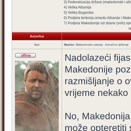
3) Federalizacija države (makedonski i alba
4) Velika Albanija
5) Velika Bugarska
6) Podjela teritorija između Albanije i Mak
7) Podjela Makedonije od strane (svih) nj
U
Autor/ica
Ibar
Naslov:
Makedonsko pitanje - konačno rješenje
Nadolazeći fija
Makedonije poz
razmišljanje o o
vrijeme nekako 
No, Makedonija 
može opteretiti 