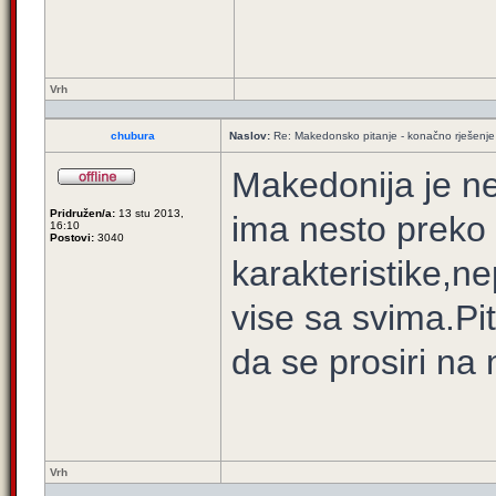
Vrh
chubura
Naslov:
Re: Makedonsko pitanje - konačno rješenje
Makedonija je n
Pridružen/a:
13 stu 2013,
ima nesto preko
16:10
Postovi:
3040
karakteristike,ne
vise sa svima.Pi
da se prosiri na
Vrh