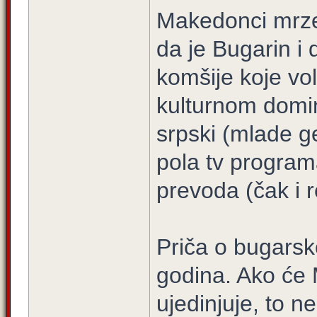
Makedonci mrze
da je Bugarin i
komšije koje v
kulturnom domin
srpski (mlade g
pola tv progra
prevoda (čak i 
Priča o bugarsk
godina. Ako će 
ujedinjuje, to n