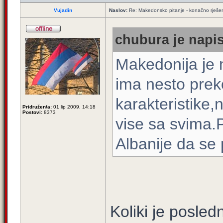
Vujadin
Naslov:
Re: Makedonsko pitanje - konačno rješe
chubura je napis
Makedonija je
ima nesto prek
karakteristike,
Pridružen/a:
01 lip 2009, 14:18
Postovi:
8373
vise sa svima.
Albanije da se 
Koliki je posled