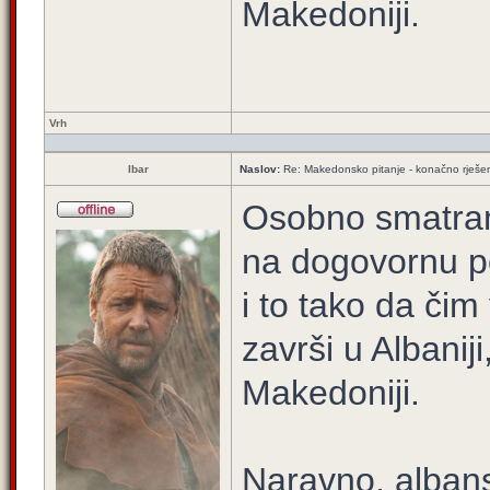
Makedoniji.
Vrh
Ibar
Naslov:
Re: Makedonsko pitanje - konačno rješe
Osobno smatram 
na dogovornu po
i to tako da či
završi u Albani
Makedoniji.
Naravno, albans