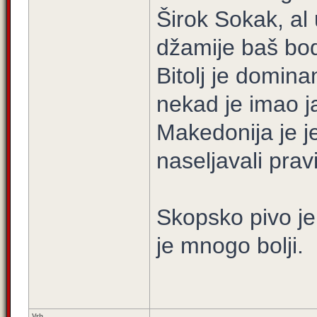
Širok Sokak, al
džamije baš bo
Bitolj je domin
nekad je imao j
Makedonija je je
naseljavali pravi
Skopsko pivo je 
je mnogo bolji.
Vrh