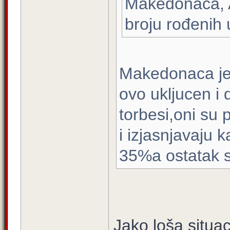
Makedonaca, 
broju rođenih
Makedonaca je
ovo ukljucen 
torbesi,oni su
i izjasnjavaju
35%a ostatak s
Jako loša situaci