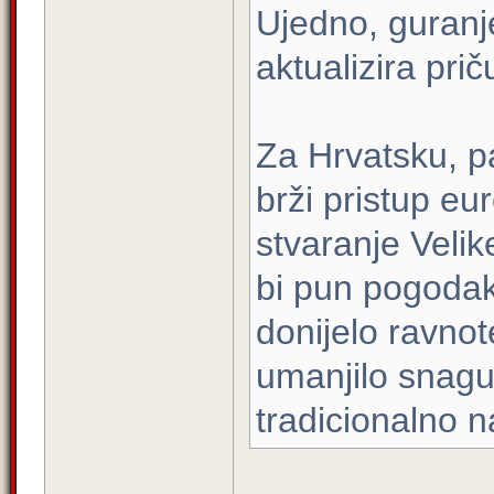
Ujedno, guranj
aktualizira pri
Za Hrvatsku, pa
brži pristup eu
stvaranje Velike
bi pun pogodak
donijelo ravnot
umanjilo snagu 
tradicionalno na