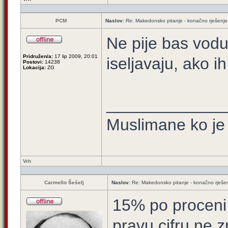
PCM
Naslov:
Re: Makedonsko pitanje - konačno rješenje
Ne pije bas vodu 
Pridružen/a:
17 lip 2009, 20:01
iseljavaju, ako i
Postovi:
14238
Lokacija:
ZG
_____________
Muslimane ko je 
Vrh
Carmello Šešelj
Naslov:
Re: Makedonsko pitanje - konačno rješe
15% po proceni 
pravu cifru ne z