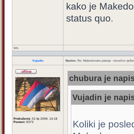
kako je Makedonc
status quo.
Vrh
Vujadin
Naslov:
Re: Makedonsko pitanje - konačno rješe
chubura je napis
Vujadin je napis
Pridružen/a:
01 lip 2009, 14:18
Koliki je posl
Postovi:
8373