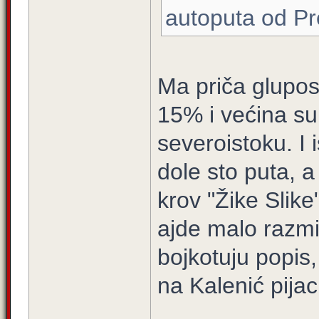
autoputa od Pr
Ma priča glupos
15% i većina su 
severoistoku. I
dole sto puta, 
krov "Žike Slik
ajde malo razmi
bojkotuju popis,
na Kalenić pijac