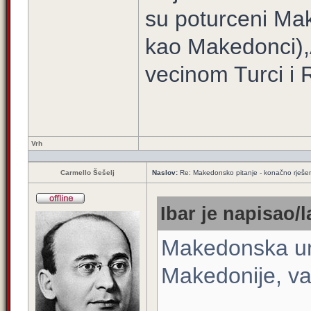
su poturceni Mak
kao Makedonci),
vecinom Turci i 
Vrh
Carmello Šešelj
Naslov:
Re: Makedonsko pitanje - konačno rješe
Ibar je napisao/l
Makedonska unu
Makedonije, vas