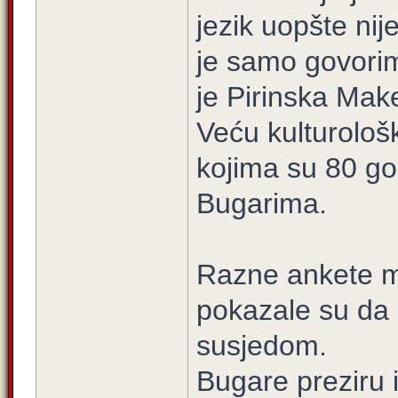
jezik uopšte nij
je samo govorim
je Pirinska Mak
Veću kulturološk
kojima su 80 god
Bugarima.
Razne ankete 
pokazale su da 
susjedom.
Bugare preziru i