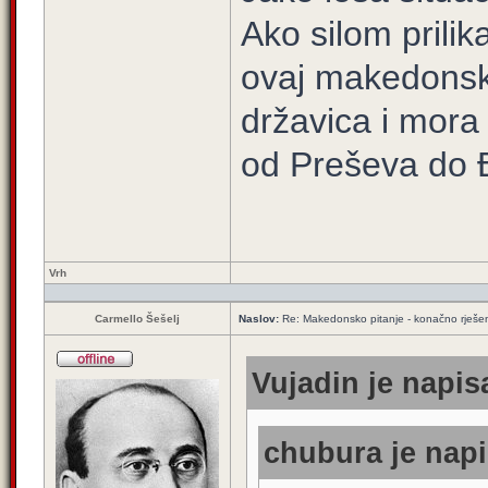
Ako silom prili
ovaj makedonsk
državica i mora
od Preševa do Đ
Vrh
Carmello Šešelj
Naslov:
Re: Makedonsko pitanje - konačno rješe
Vujadin je napis
chubura je napi