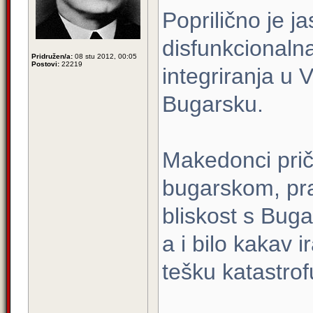
Poprilično je 
disfunkcionalna 
Pridružen/a:
08 stu 2012, 00:05
Postovi:
22219
integriranja u Ve
Bugarsku.
Makedonci priča
bugarskom, prav
bliskost s Bug
a i bilo kakav i
tešku katastrof