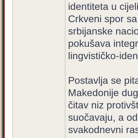
identiteta u cij
Crkveni spor sa 
srbijanske naci
pokušava integr
lingvističko-iden
Postavlja se pita
Makedonije dug
čitav niz protiv
suočavaju, a od 
svakodnevni rast