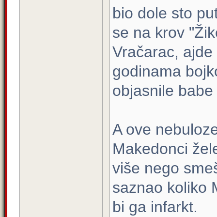
bio dole sto p
se na krov "Ži
Vračarac, ajde 
godinama bojkot
objasnile babe 
A ove nebuloze 
Makedonci žele
više nego smeš
saznao koliko M
bi ga infarkt.