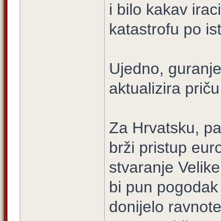
i bilo kakav irac
katastrofu po is
Ujedno, guranje
aktualizira prič
Za Hrvatsku, pa 
brži pristup eur
stvaranje Velike
bi pun pogodak 
donijelo ravnote