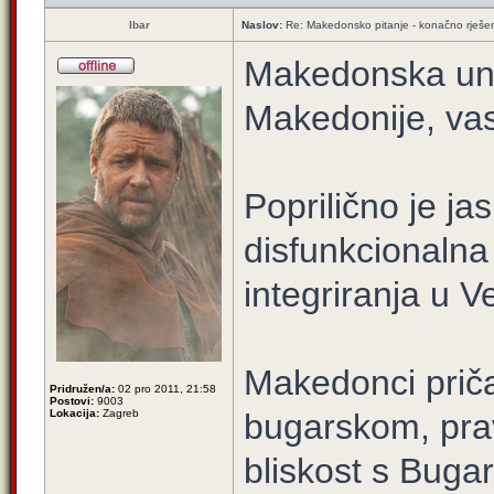
Ibar
Naslov:
Re: Makedonsko pitanje - konačno rješe
Makedonska unut
Makedonije, vas 
Poprilično je j
disfunkcionalna i
integriranja u Ve
Makedonci pričaj
Pridružen/a:
02 pro 2011, 21:58
Postovi:
9003
Lokacija:
Zagreb
bugarskom, prav
bliskost s Buga