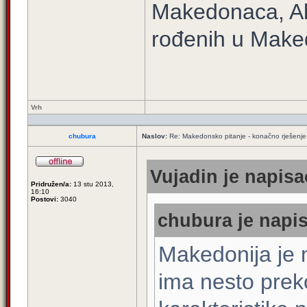
Makedonaca, A
rođenih u Maked
Vrh
chubura
Naslov:
Re: Makedonsko pitanje - konačno rješenje
Vujadin je napisa
Pridružen/a:
13 stu 2013,
16:10
Postovi:
3040
chubura je napis
Makedonija je
ima nesto prek