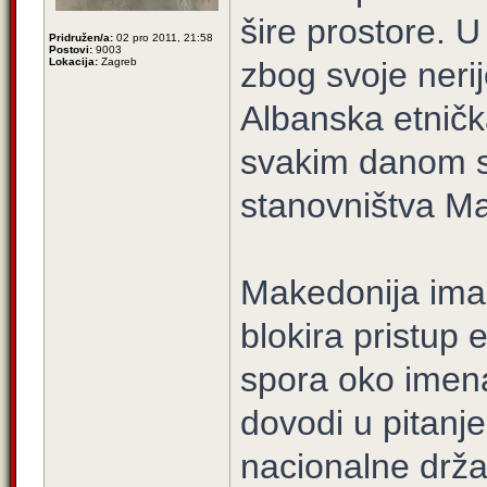
šire prostore. 
Pridružen/a:
02 pro 2011, 21:58
Postovi:
9003
Lokacija:
Zagreb
zbog svoje nerij
Albanska etničk
svakim danom sv
stanovništva Ma
Makedonija ima
blokira pristup
spora oko imena
dovodi u pitanj
nacionalne drž