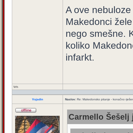
A ove nebuloze 
Makedonci žele 
nego smešne. K
koliko Makedonci
infarkt.
Vrh
Vujadin
Naslov:
Re: Makedonsko pitanje - konačno rješe
Carmello Šešelj 