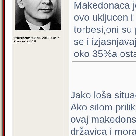
Makedonaca je
ovo ukljucen 
torbesi,oni su
Pridružen/a:
08 stu 2012, 00:05
se i izjasnja
Postovi:
22219
oko 35%a osta
Jako loša situac
Ako silom pril
ovaj makedons
državica i mor