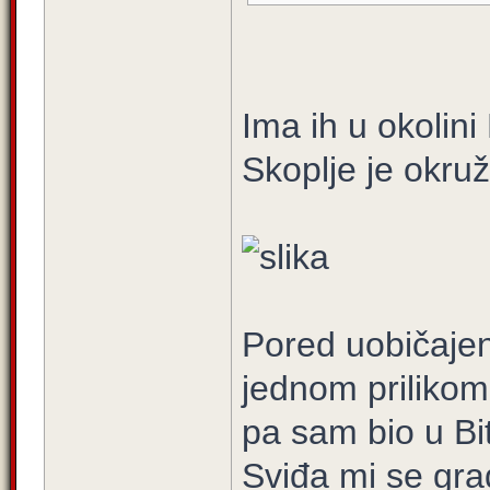
Ima ih u okolin
Skoplje je okru
Pored uobičaje
jednom prilikom
pa sam bio u Bit
Sviđa mi se gra