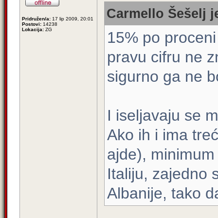
Carmello Šešelj j
Pridružen/a:
17 lip 2009, 20:01
Postovi:
14238
Lokacija:
ZG
15% po proceni 
pravu cifru ne z
sigurno ga ne bo
I iseljavaju se m
Ako ih i ima tre
ajde), minimum p
Italiju, zajedno
Albanije, tako d