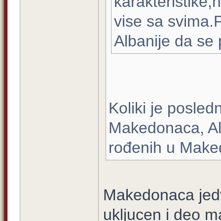
karakteristike,n
vise sa svima.
Albanije da se 
Koliki je posled
Makedonaca, A
rođenih u Maked
Makedonaca jedv
ukljucen i deo 