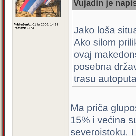
Vujadin je napis
Pridružen/a:
01 lip 2009, 14:18
Jako loša situa
Postovi:
8373
Ako silom pril
ovaj makedon
posebna držav
trasu autoput
Ma priča glupos
15% i većina su
severoistoku. 