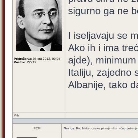
sigurno ga ne bo
I iseljavaju se m
Ako ih i ima tre
ajde), minimum p
Pridružen/a:
08 stu 2012, 00:05
Postovi:
22219
Italiju, zajedn
Albanije, tako d
Vrh
PCM
Naslov:
Re: Makedonsko pitanje - konačno rješenje