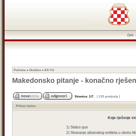
ČPP
Početna
»
Društvo
»
EX-YU
Makedonsko pitanje - konačno rješen
Stranica:
1
/
7
.
[ 155 post(ov)a ]
Prikaz ispisa
Koje rješenje vi
1) Status quo
2) Stvaranje albanskog entiteta u okviru 