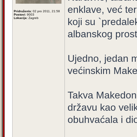
enklave, već teri
Pridružen/a:
02 pro 2011, 21:58
Postovi:
9003
Lokacija:
Zagreb
koji su `predal
albanskog prosto
Ujedno, jedan ma
većinskim Make
Takva Makedonij
državu kao veli
obuhvaćala i d