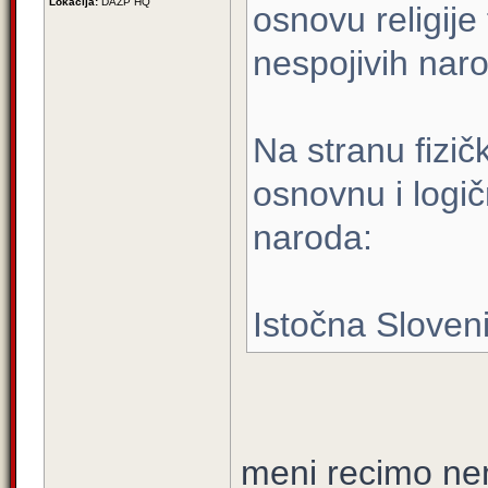
Lokacija:
DAZP HQ
osnovu religije
nespojivih nar
Na stranu fizič
osnovnu i logi
naroda:
Istočna Sloven
meni recimo ne