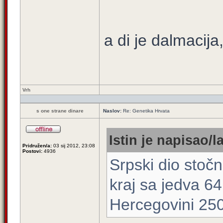
a di je dalmacija
Vrh
s one strane dinare
Naslov:
Re: Genetika Hrvata
Istin je napisao/la
Pridružen/a:
03 sij 2012, 23:08
Postovi:
4936
Srpski dio stočn
kraj sa jedva 64
Hercegovini 250