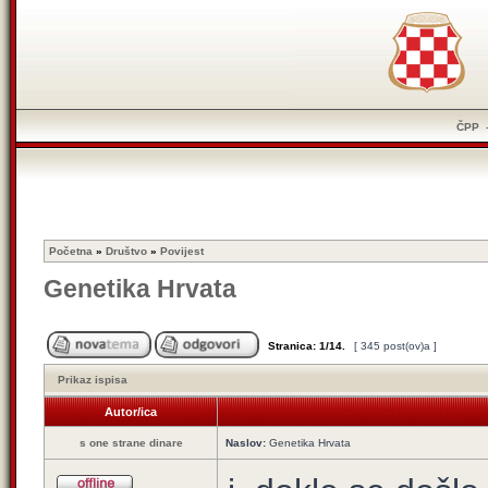
ČPP
Početna
»
Društvo
»
Povijest
Genetika Hrvata
Stranica:
1
/
14
.
[ 345 post(ov)a ]
Prikaz ispisa
Autor/ica
s one strane dinare
Naslov:
Genetika Hrvata