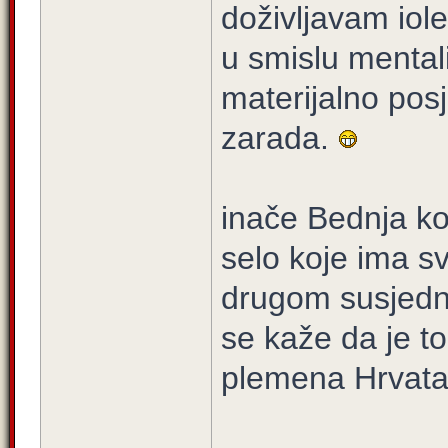
doživljavam iole
u smislu mentali
materijalno pos
zarada.
inače Bednja koj
selo koje ima s
drugom susjedno
se kaže da je to
plemena Hrvat