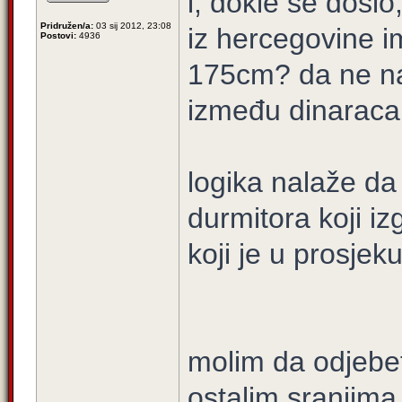
i, dokle se došlo
Pridružen/a:
03 sij 2012, 23:08
iz hercegovine i
Postovi:
4936
175cm? da ne nab
između dinaraca i
logika nalaže da 
durmitora koji iz
koji je u prosjek
molim da odjebete
ostalim sranjima