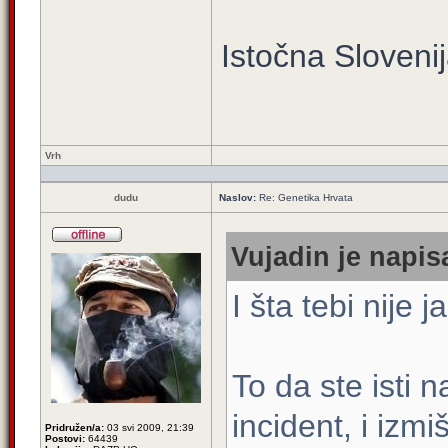
Istočna Sloveni
Vrh
dudu
Naslov:
Re: Genetika Hrvata
Vujadin je napis
I šta tebi nije 
To da ste isti 
incident, i izmi
Pridružen/a:
03 svi 2009, 21:39
Postovi:
64439