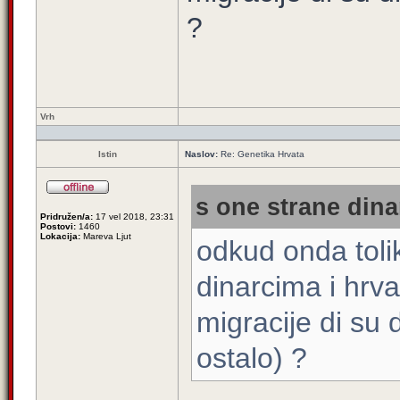
?
Vrh
Istin
Naslov:
Re: Genetika Hrvata
s one strane dina
Pridružen/a:
17 vel 2018, 23:31
Postovi:
1460
Lokacija:
Mareva Ljut
odkud onda tolik
dinarcima i hrva
migracije di su 
ostalo) ?