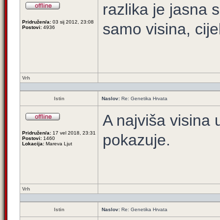
razlika je jasna s
Pridružen/a:
03 sij 2012, 23:08
samo visina, cije
Postovi:
4936
Vrh
Istin
Naslov:
Re: Genetika Hrvata
A najviša visina
Pridružen/a:
17 vel 2018, 23:31
pokazuje.
Postovi:
1460
Lokacija:
Mareva Ljut
Vrh
Istin
Naslov:
Re: Genetika Hrvata