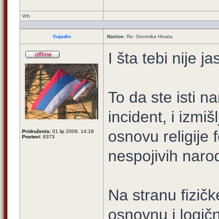
Vrh
Vujadin
Naslov:
Re: Genetika Hrvata
I šta tebi nije j
To da ste isti n
incident, i izmiš
osnovu religije 
Pridružen/a:
01 lip 2009, 14:18
Postovi:
8373
nespojivih naro
Na stranu fizičk
osnovnu i logič