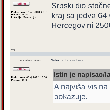
Srpski dio stočn
Pridružen/a:
17 vel 2018, 23:31
kraj sa jedva 64
Postovi:
1460
Lokacija:
Mareva Ljut
Hercegovini 250
Vrh
s one strane dinare
Naslov:
Re: Genetika Hrvata
Istin je napisao/la
Pridružen/a:
03 sij 2012, 23:08
Postovi:
4936
A najviša visin
pokazuje.