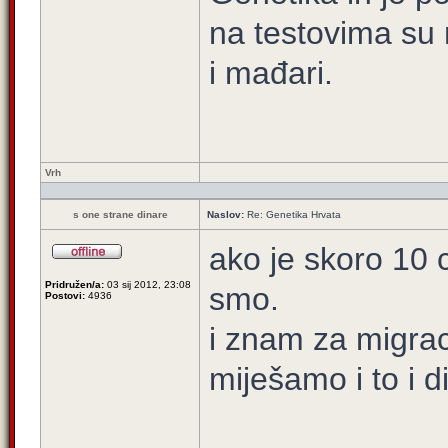
na testovima su m
i mađari.
Vrh
s one strane dinare
Naslov:
Re: Genetika Hrvata
ako je skoro 10 c
Pridružen/a:
03 sij 2012, 23:08
smo.
Postovi:
4936
i znam za migrac
miješamo i to i 