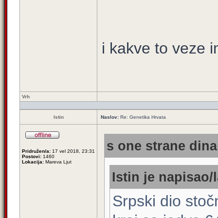
i kakve to veze 
Vrh
Istin
Naslov:
Re: Genetika Hrvata
s one strane dina
Pridružen/a:
17 vel 2018, 23:31
Postovi:
1460
Lokacija:
Mareva Ljut
Istin je napisao/l
Srpski dio stoč