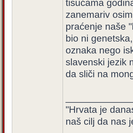
tisućama godina
zanemariv osim 
praćenje naše "b
bio ni genetska,
oznaka nego isk
slavenski jezik 
da sliči na mong
____________
"Hrvata je dana
naš cilj da nas j