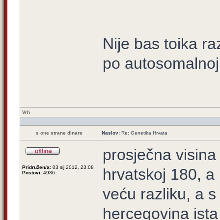
Nije bas toika ra
po autosomalnoj 
Vrh
s one strane dinare
Naslov:
Re: Genetika Hrvata
prosječna visina
Pridružen/a:
03 sij 2012, 23:08
hrvatskoj 180, a 
Postovi:
4936
veću razliku, a 
hercegovina ista