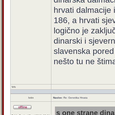
hrvati dalmacije
186, a hrvati sj
logično je zaključ
dinarski i sjever
slavenska pored 
nešto tu ne štima
Vrh
Istin
Naslov:
Re: Genetika Hrvata
s one strane dina