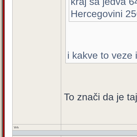
kraj sa jedva 6
Hercegovini 25
i kakve to veze 
To znači da je ta
Vrh