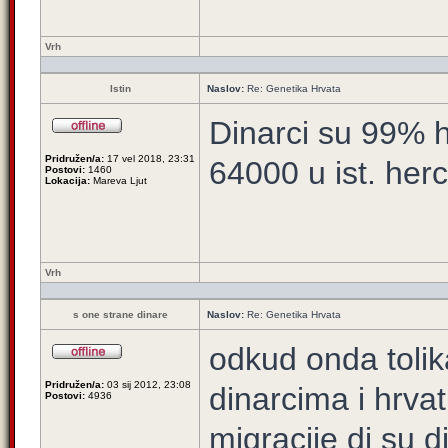
Vrh
Istin
Naslov:
Re: Genetika Hrvata
Dinarci su 99% hr
Pridružen/a:
17 vel 2018, 23:31
64000 u ist. herc
Postovi:
1460
Lokacija:
Mareva Ljut
Vrh
s one strane dinare
Naslov:
Re: Genetika Hrvata
odkud onda tolik
Pridružen/a:
03 sij 2012, 23:08
dinarcima i hrva
Postovi:
4936
migracije di su d