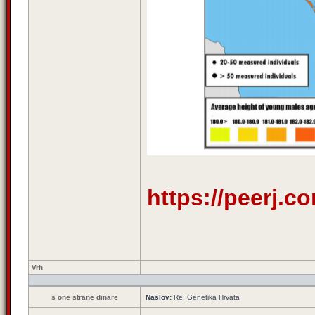
https://peerj.c
Vrh
s one strane dinare
Naslov:
Re: Genetika Hrvata