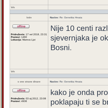
Vrh
Istin
Naslov:
Re: Genetika Hrvata
Nije 10 centi razl
Pridružen/a:
17 vel 2018, 23:31
sjevernjaka je o
Postovi:
1460
Lokacija:
Mareva Ljut
Bosni.
Vrh
s one strane dinare
Naslov:
Re: Genetika Hrvata
kako je onda pr
Pridružen/a:
03 sij 2012, 23:08
poklapaju ti se b
Postovi:
4936