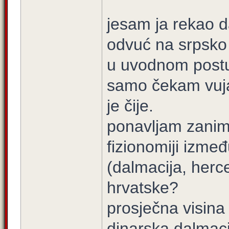
jesam ja rekao 
odvuć na srpsko
u uvodnom postu
samo čekam vujad
je čije.
ponavljam zanima
fizionomiji izmeđ
(dalmacija, herc
hrvatske?
prosječna visina 
dinarska dalmaci