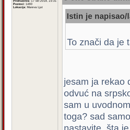
Pridružen/a:
17 vel 2018, 23:31
Postovi:
1460
Lokacija:
Mareva Ljut
Istin je napisao/l
To znači da je t
jesam ja rekao 
odvuć na srpsko
sam u uvodnom 
toga? sad samo
nastavite, šta je 