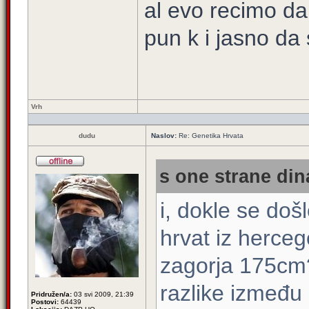
al evo recimo da
pun k i jasno da s
Vrh
dudu
Naslov:
Re: Genetika Hrvata
s one strane din
i, dokle se doš
hrvat iz herce
zagorja 175cm?
razlike između 
Pridružen/a:
03 svi 2009, 21:39
Postovi:
64439