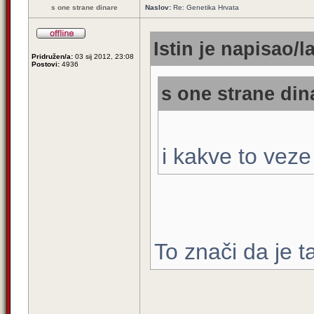
s one strane dinare
Naslov:
Re: Genetika Hrvata
Istin je napisao/la
Pridružen/a:
03 sij 2012, 23:08
Postovi:
4936
s one strane dina
i kakve to veze
To znači da je ta