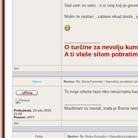
Sad sam se setio , ti si onaj koji je gov
Molim te nastavi , zabave nikad dosta , j
_________________
O turčine za nevolju ku
A ti vlaše silom pobrati
Vrh
Heero
Naslov:
Re: Boka Kotorska i Vojvodina povijesno pri
Te tvoje srbske teze niko nerazmatra ka
_________________
Muslimani su nastali, kada je Bosna nest
Pridružen/a:
23 ožu 2015,
21:56
Postovi:
4977
Vrh
Ceha
Naslov:
Re: Boka Kotorska i Vojvodina povijesno 