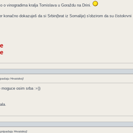
orio o vinogradima kralja Tomislava u Goraždu na Drini.
er konačno dokazuješ da si Srbin(brat iz Somalije) s'obzirom da su čistokrvni
me
me
padaju Hrvatskoj!
o moguce osim srba :=))
ala.
pripadaju Hrvatskoj!