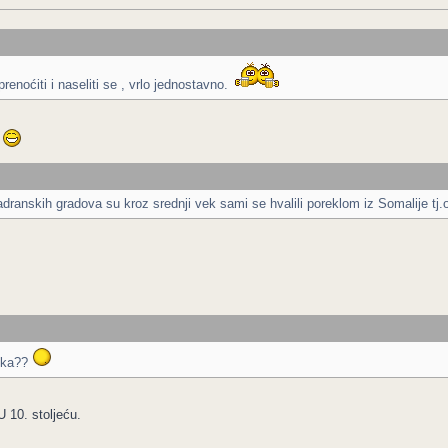
noćiti i naseliti se , vrlo jednostavno.
i
jadranskih gradova su kroz srednji vek sami se hvalili poreklom iz Somalije tj
veka??
U 10. stoljeću.