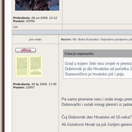
Pridružen/a:
08 svi 2009, 12:12
Postovi:
32556
Vrh
joe enter
Naslov:
Re: Boka Kotorska i Vojvodina povijesno pri
Ceha je napisao/la:
Grad u kojem Srbi nisu smjeli ni prenoć
Dubrovnik je dio Hrvatske od početka 10
Stanovništvo je hrvatsko još i prije.
Pridružen/a:
30 lip 2009, 17:35
Postovi:
10957
Pa samo promene veru i onda mogu prenoći
Dubrovački i ostali mnogi plemići iz jadr
Čuj Dubrovnik deo Hrvatske od 10.veka
Ali čistokrvni Hrvati sa još čistijim gen