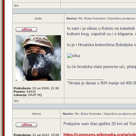
Vrh
dudu
Naslov:
Re: Boka Kotorska i Vojvodina povijesno 
to sam i ja slikao u Kotoru na katedrali
kulturni krug, započeli su i s klapama.
tu je i Hrvatska bratovština Bokeljske 
tu će hrvatska vlast ponovno ući, pit
_________________
"Hrvata je danas u BiH manje od 400.000,
Pridružen/a:
03 svi 2009, 21:39
Postovi:
64433
Lokacija:
DAZP HQ
Vrh
Ateist
Naslov:
Re: Boka Kotorska i Vojvodina povijesno pri
Prekjučer sam išao pješke 20 km od Tivta 
https://commons.wikimedia.org/w/index
Pridružen/a:
22 vel 2012, 15:06