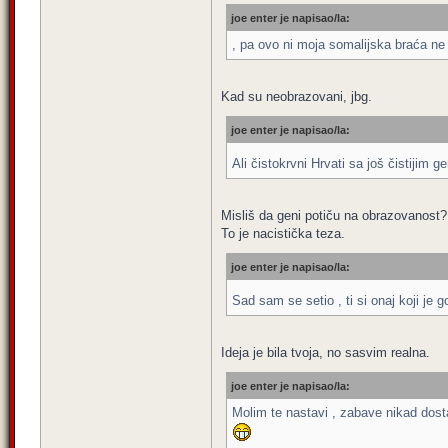
joe enter je napisao/la:
, pa ovo ni moja somalijska braća ne
Kad su neobrazovani, jbg.
joe enter je napisao/la:
Ali čistokrvni Hrvati sa još čistijim
Misliš da geni potiču na obrazovanost?
To je nacistička teza.
joe enter je napisao/la:
Sad sam se setio , ti si onaj koji je
Ideja je bila tvoja, no sasvim realna.
joe enter je napisao/la:
Molim te nastavi , zabave nikad dosta