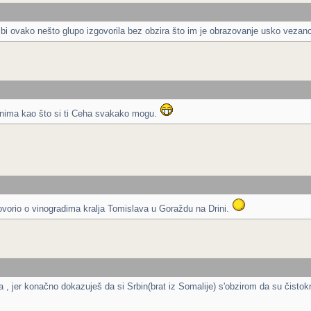
 bi ovako nešto glupo izgovorila bez obzira što im je obrazovanje usko vezano
 genima kao što si ti Ceha svakako mogu.
 govorio o vinogradima kralja Tomislava u Goraždu na Drini.
 , jer konačno dokazuješ da si Srbin(brat iz Somalije) s'obzirom da su čistok