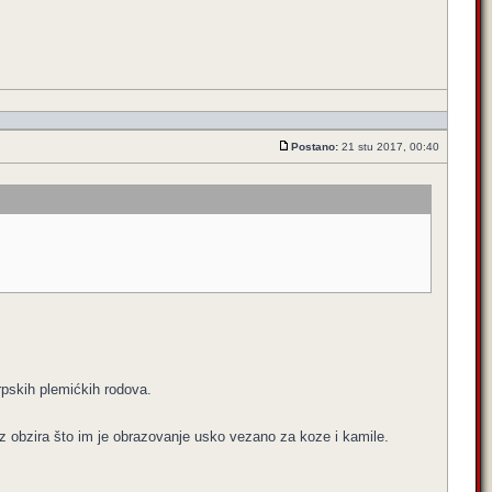
Postano:
21 stu 2017, 00:40
srpskih plemićkih rodova.
z obzira što im je obrazovanje usko vezano za koze i kamile.