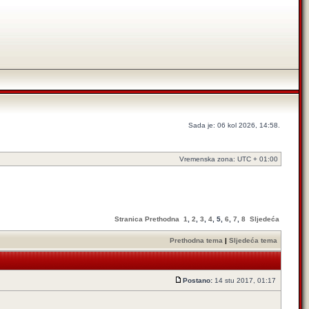
Sada je: 06 kol 2026, 14:58.
Vremenska zona: UTC + 01:00
Stranica
Prethodna
1
,
2
,
3
,
4
,
5
,
6
,
7
,
8
Sljedeća
Prethodna tema
|
Sljedeća tema
Postano:
14 stu 2017, 01:17