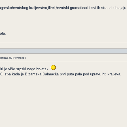
ugarskohrvatskog kraljevstva,ilirci,hrvatski gramaticari i svi ih stranci ubrajaj
ala.
pripadaju Hrvatskoj!
iti je više srpski nego hrvatski
. st-a kada je Bizantska Dalmacija prvi puta pala pod upravu hr. kraljeva.