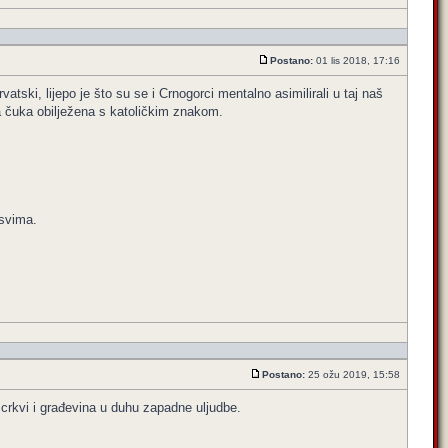
Postano:
01 lis 2018, 17:16
atski, lijepo je što su se i Crnogorci mentalno asimilirali u taj naš
ka čuka obilježena s katoličkim znakom.
 svima.
Postano:
25 ožu 2019, 15:58
h crkvi i građevina u duhu zapadne uljudbe.