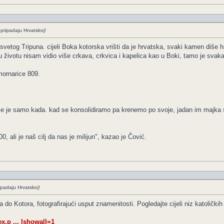
pripadaju Hrvatskoj!
 svetog Tripuna. cijeli Boka kotorska vrišti da je hrvatska, svaki kamen diše hrv
 u životu nisam vidio više crkava, crkvica i kapelica kao u Boki, tamo je sva
mornarice 809.
anje je samo kada. kad se konsolidiramo pa krenemo po svoje, jadan im majka
 ali je naš cilj da nas je milijun", kazao je Čović.
padaju Hrvatskoj!
do Kotora, fotografirajući usput znamenitosti. Pogledajte cijeli niz katolički
.p ... lshowall=1