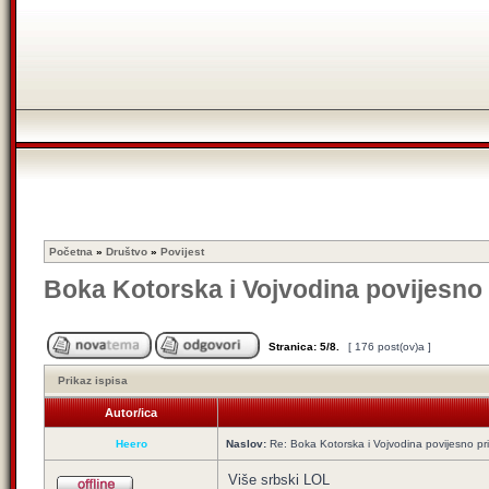
Početna
»
Društvo
»
Povijest
Boka Kotorska i Vojvodina povijesno 
Stranica:
5
/
8
.
[ 176 post(ov)a ]
Prikaz ispisa
Autor/ica
Heero
Naslov:
Re: Boka Kotorska i Vojvodina povijesno pri
Više srbski LOL