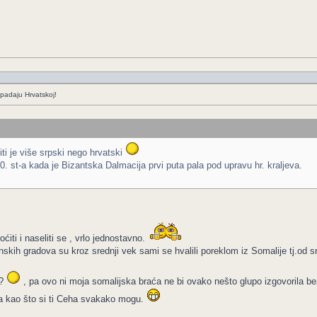
padaju Hrvatskoj!
iti je više srpski nego hrvatski
. st-a kada je Bizantska Dalmacija prvi puta pala pod upravu hr. kraljeva.
ti i naseliti se , vrlo jednostavno.
anskih gradova su kroz srednji vek sami se hvalili poreklom iz Somalije tj.od 
??
, pa ovo ni moja somalijska braća ne bi ovako nešto glupo izgovorila be
ima kao što si ti Ceha svakako mogu.