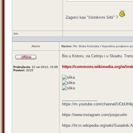
Zagorci kao "čistokrvni Srbi" ?
Vrh
Ateist
Naslov:
Re: Boka Kotorska i Vojvodina povijesno pri
Bio u Kotoru, na Cetinju i u Skadru. Tren
https://commons.wikimedia.org/w/index
Pridružen/a:
22 vel 2012, 15:06
Postovi:
3210
_________________
https://m.youtube.com/channel/UCbUH
https://www.instagram.com/josipcurlin
https://hr.m.wikipedia.org/wiki/Suradni