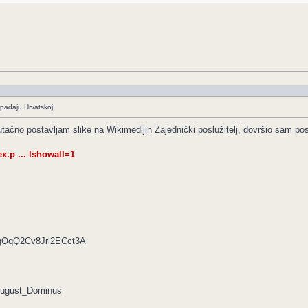
padaju Hrvatskoj!
utačno postavljam slike na Wikimedijin Zajednički poslužitelj, dovršio sam pos
.p ... lshowall=1
4gQqQ2Cv8Jrl2ECct3A
k:August_Dominus