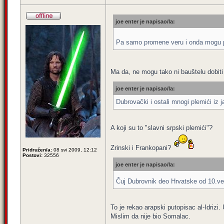
joe enter je napisao/la:
Pa samo promene veru i onda mogu pre
Ma da, ne mogu tako ni bauštelu dobit
joe enter je napisao/la:
Dubrovački i ostali mnogi plemići iz 
A koji su to "slavni srpski plemići"?
Zrinski i Frankopani?
Pridružen/a:
08 svi 2009, 12:12
Postovi:
32556
joe enter je napisao/la:
Čuj Dubrovnik deo Hrvatske od 10.
To je rekao arapski putopisac al-Idrizi. 
Mislim da nije bio Somalac.