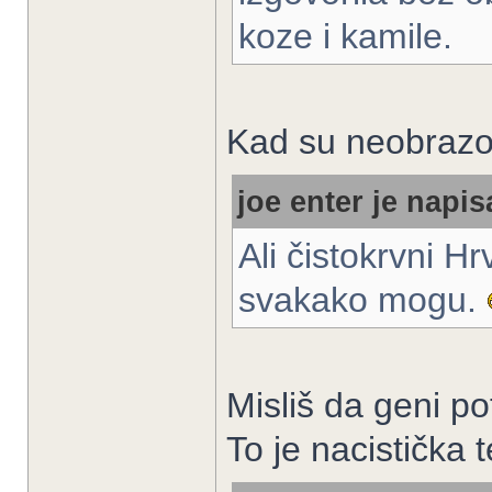
koze i kamile.
Kad su neobrazov
joe enter je napis
Ali čistokrvni Hr
svakako mogu.
Misliš da geni p
To je nacistička 