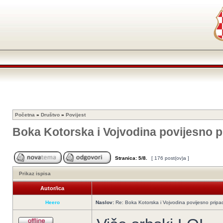
Početna
»
Društvo
»
Povijest
Boka Kotorska i Vojvodina povijesno p
Stranica:
5
/
8
.
[ 176 post(ov)a ]
Prikaz ispisa
Autor/ica
Heero
Naslov:
Re: Boka Kotorska i Vojvodina povijesno pripad