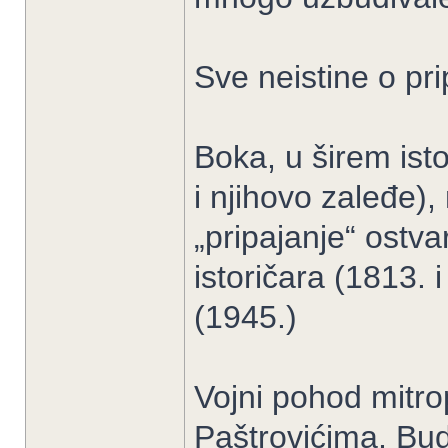
Sve neistine o pr
Boka, u širem ist
i njihovo zaleđe),
„pripajanje“ ostva
istoričara (1813. 
(1945.)
Vojni pohod mitro
Paštrovićima, Budv