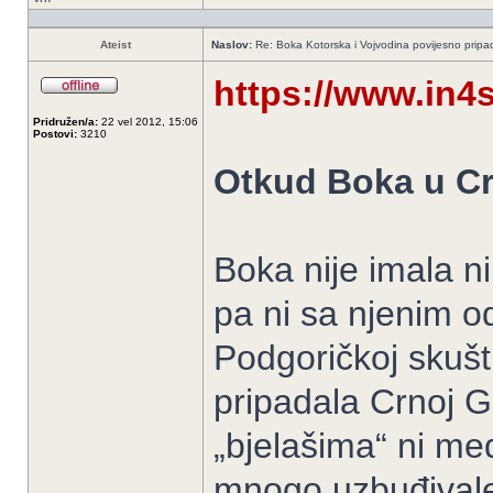
Ateist
Naslov:
Re: Boka Kotorska i Vojvodina povijesno pripad
https://www.in4s
Pridružen/a:
22 vel 2012, 15:06
Postovi:
3210
Otkud Boka u Cr
Boka nije imala 
pa ni sa njenim o
Podgoričkoj skušti
pripadala Crnoj Go
„bjelašima“ ni međ
mnogo uzbuđival