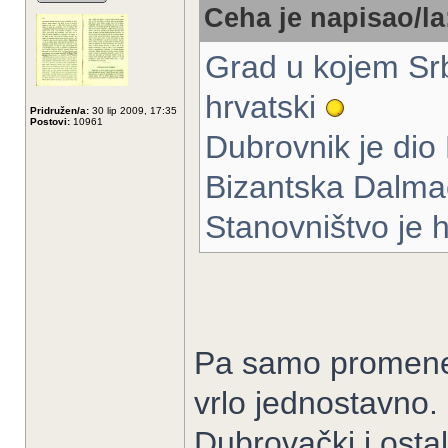
Ceha je napisao/la
Grad u kojem Srbi
hrvatski
Pridružen/a:
30 lip 2009, 17:35
Postovi:
10961
Dubrovnik je dio
Bizantska Dalmaci
Stanovništvo je hr
Pa samo promene v
vrlo jednostavno.
Dubrovački i osta