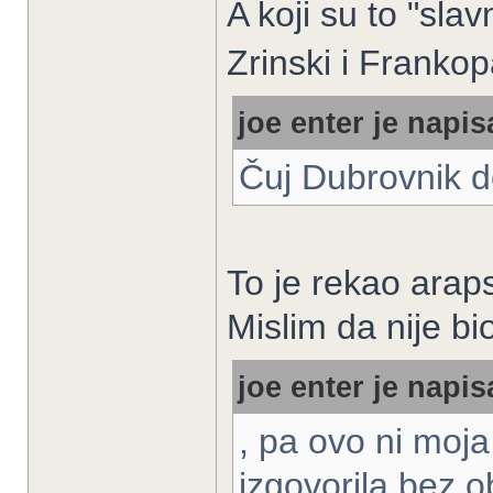
A koji su to "slav
Zrinski i Franko
joe enter je napis
Čuj Dubrovnik 
To je rekao araps
Mislim da nije b
joe enter je napis
, pa ovo ni moj
izgovorila bez 