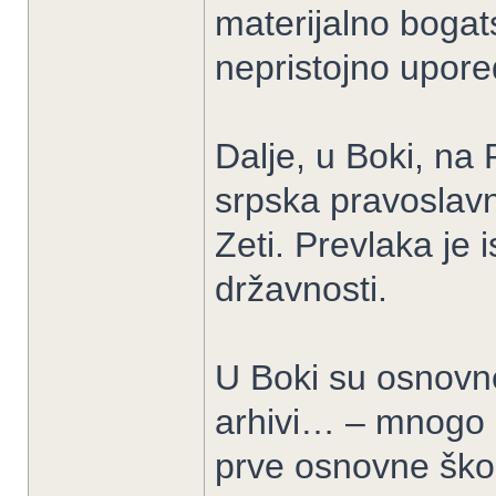
materijalno bogat
nepristojno upor
Dalje, u Boki, na
srpska pravoslavn
Zeti. Prevlaka je 
državnosti.
U Boki su osnovne 
arhivi… – mnogo p
prve osnovne škol