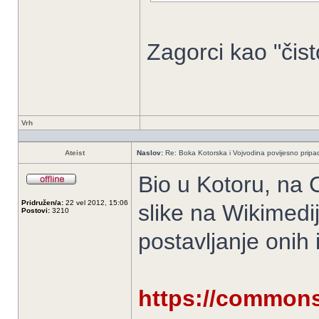
Zagorci kao "čist
Vrh
Ateist
Naslov:
Re: Boka Kotorska i Vojvodina povijesno pripad
Bio u Kotoru, na 
Pridružen/a:
22 vel 2012, 15:06
slike na Wikimedij
Postovi:
3210
postavljanje onih 
https://commons.