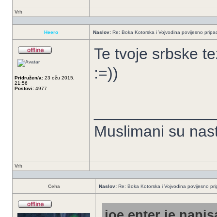
Vrh
Heero
Naslov:
Re: Boka Kotorska i Vojvodina povijesno pripad
Te tvoje srbske 
:=))
Pridružen/a:
23 ožu 2015,
21:56
Postovi:
4977
______________
Muslimani su nast
Vrh
Ceha
Naslov:
Re: Boka Kotorska i Vojvodina povijesno pri
joe enter je napis