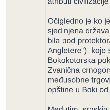
atributi civilizaci
Očigledno je ko j
sjedinjena država
bila pod protektor
Angletere“), koje
Bokokotorska pokr
Zvanična crnogorsk
međusobne trgovine
opštine u Boki od 
Međutim, srpskih 