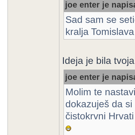
joe enter je napis
Sad sam se setio
kralja Tomislav
Ideja je bila tvo
joe enter je napis
Molim te nastavi
dokazuješ da si 
čistokrvni Hrvat