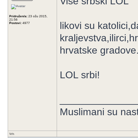
Više srbski LOL
Pridružen/a:
23 ožu 2015,
21:56
likovi su katolici
Postovi:
4977
kraljevstva,ilirci,
hrvatske gradove
LOL srbi!
______________
Muslimani su nast
Vrh