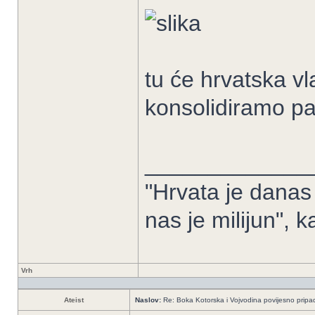
tu će hrvatska v
konsolidiramo pa
_____________
"Hrvata je danas 
nas je milijun", 
Vrh
Ateist
Naslov:
Re: Boka Kotorska i Vojvodina povijesno pripad