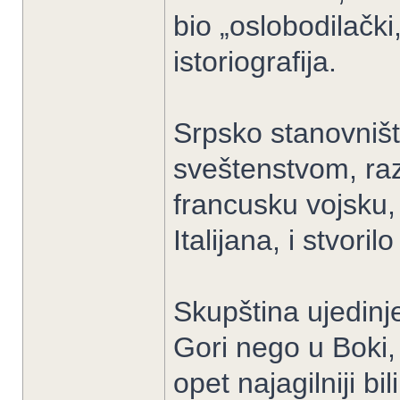
bio „oslobodilačk
istoriografija.
Srpsko stanovništ
sveštenstvom, raz
francusku vojsku,
Italijana, i stvor
Skupština ujedinj
Gori nego u Boki, 
opet najagilniji bil