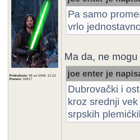
Pa samo promene
vrlo jednostavn
Ma da, ne mogu t
joe enter je napis
Pridružen/a:
08 svi 2009, 12:12
Postovi:
32617
Dubrovački i ost
kroz srednji vek
srpskih plemićk