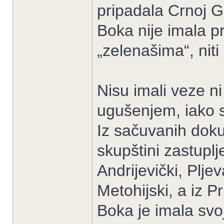
pripadala Crnoj G
Boka nije imala p
„zelenašima“, nit
Nisu imali veze 
ugušenjem, iako se
Iz sačuvanih doku
skupštini zastuplje
Andrijevički, Pljev
Metohijski, a iz P
Boka je imala svoj