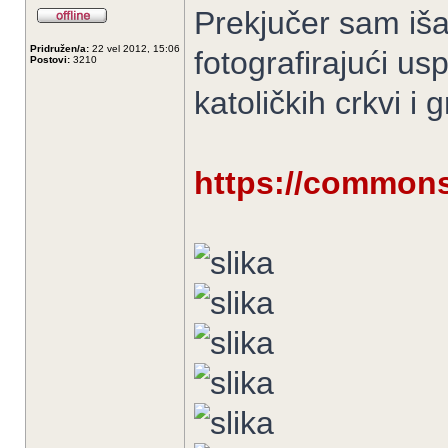
Prekjučer sam iša
Pridružen/a:
22 vel 2012, 15:06
fotografirajući us
Postovi:
3210
katoličkih crkvi 
https://commons.