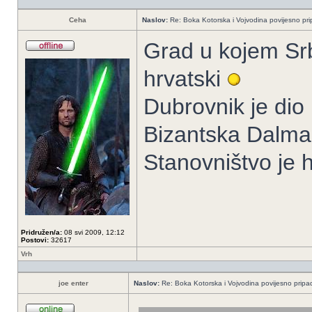
Ceha
Naslov:
Re: Boka Kotorska i Vojvodina povijesno pri
Grad u kojem Srbi
hrvatski
Dubrovnik je dio
Bizantska Dalmaci
Stanovništvo je hr
Pridružen/a:
08 svi 2009, 12:12
Postovi:
32617
Vrh
joe enter
Naslov:
Re: Boka Kotorska i Vojvodina povijesno pripad