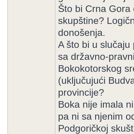
Što bi Crna Gora
skupštine? Logičn
donošenja.
A što bi u slučaj
sa državno-pravn
Bokokotorskog sre
(uključujući Budv
provincije?
Boka nije imala 
pa ni sa njenim o
Podgoričkoj skušti