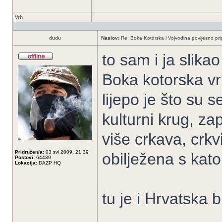
Vrh
dudu
Naslov:
Re: Boka Kotorska i Vojvodina povijesno pri
to sam i ja slikao
Boka kotorska vri
lijepo je što su s
kulturni krug, za
više crkava, crkv
Pridružen/a:
03 svi 2009, 21:39
obilježena s kat
Postovi:
64439
Lokacija:
DAZP HQ
tu je i Hrvatska 