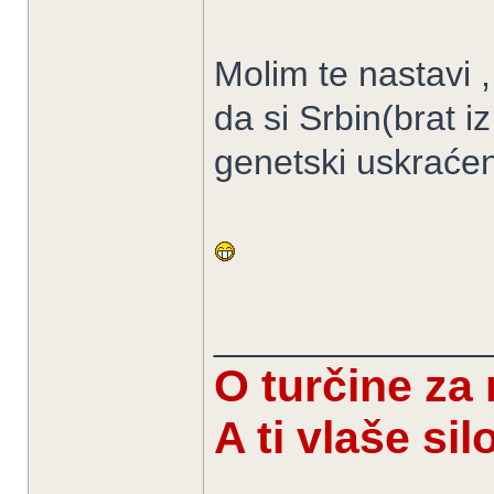
Molim te nastavi 
da si Srbin(brat i
genetski uskraćen
______________
O turčine za
A ti vlaše si