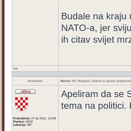
Budale na kraju 
NATO-a, jer sviju
ih citav svijet mrz
Vrh
neretvanin
Naslov:
Re: Beograd i Zagreb su garant opstojnosti 
Apeliram da se S
tema na politici.
Pridružen/a:
27 lip 2011, 14:09
Postovi:
2819
Lokacija:
HR