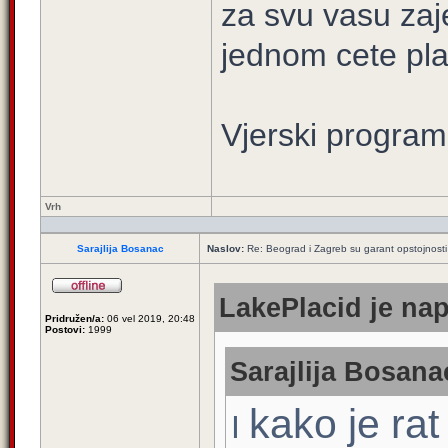
za svu vasu zaj
jednom cete plati
Vjerski program
Vrh
Sarajlija Bosanac
Naslov:
Re: Beograd i Zagreb su garant opstojnosti 
LakePlacid je nap
Pridružen/a:
06 vel 2019, 20:48
Postovi:
1999
Sarajlija Bosana
kako je rat
I