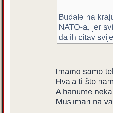
Budale na kraj
NATO-a, jer svi
da ih citav svije
Imamo samo tebe
Hvala ti što n
A hanume neka zn
Musliman na va