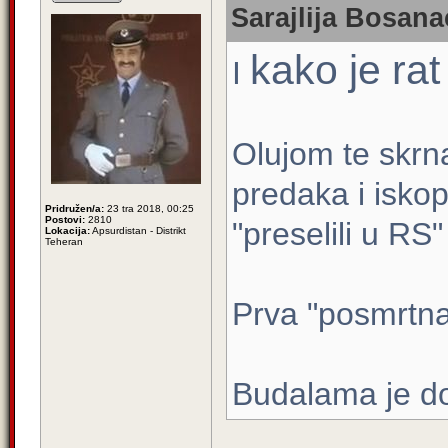
Sarajlija Bosana
kako je rat
I
Olujom te skrn
predaka i iskop
Pridružen/a:
23 tra 2018, 00:25
Postovi:
2810
"preselili u RS"
Lokacija:
Apsurdistan - Distrikt
Teheran
Prva "posmrtna"
Budalama je d