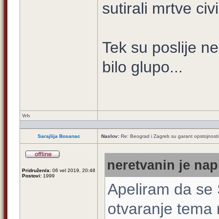
sutirali mrtve civi
Tek su poslije ne
bilo glupo...
Vrh
Sarajlija Bosanac
Naslov:
Re: Beograd i Zagreb su garant opstojnosti 
neretvanin je nap
Pridružen/a:
06 vel 2019, 20:48
Postovi:
1999
Apeliram da se 
otvaranje tema n