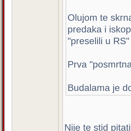
Olujom te skrn
predaka i iskop
"preselili u RS"
Prva "posmrtna"
Budalama je d
Nije te stid pita