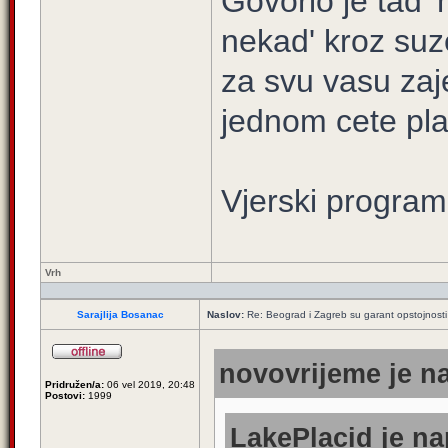
Govorio je tad' 
nekad' kroz suz
za svu vasu zaj
jednom cete plati
Vjerski program
Vrh
Sarajlija Bosanac
Naslov:
Re: Beograd i Zagreb su garant opstojnosti 
novovrijeme je na
Pridružen/a:
06 vel 2019, 20:48
Postovi:
1999
LakePlacid je na