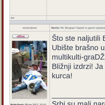
Vrh
novovrijeme
Naslov:
Re: Beograd i Zagreb su garant opstojnos
Što ste naljutili
Ubište brašno 
multikulti-graD
Bližnji izdrzi! 
kurca!
____________
Srbi su mali na
Pridružen/a:
08 srp 2017, 10:10