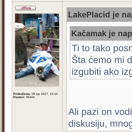
LakePlacid je na
Kačamak je napi
Ti to tako po
Šta ćemo mi do
izgubiti ako i
Pridružen/a:
08 srp 2017, 10:10
Postovi:
36464
Ali pazi on vod
diskusiju, mnog