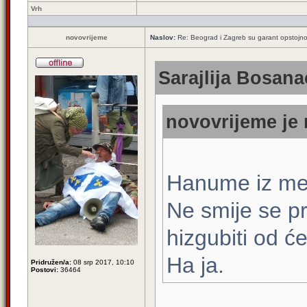
Vrh
novovrijeme
Naslov:
Re: Beograd i Zagreb su garant opstojnos
Sarajlija Bosana
novovrijeme je 
Hanume iz me
Ne smije se p
hizgubiti od će
Ha ja.
Pridružen/a:
08 srp 2017, 10:10
Postovi:
36464