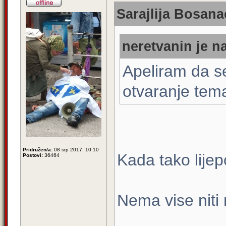
Sarajlija Bosana
neretvanin je n
Apeliram da se
otvaranje tema
Pridružen/a:
08 srp 2017, 10:10
Kada tako lijep
Postovi:
36464
Nema vise niti 