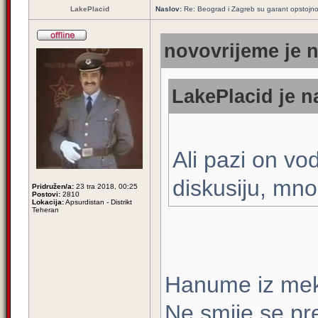
LakePlacid
Naslov:
Re: Beograd i Zagreb su garant opstojnos
novovrijeme je n
LakePlacid je n
Ali pazi on vo
diskusiju, mno
Pridružen/a:
23 tra 2018, 00:25
Postovi:
2810
Lokacija:
Apsurdistan - Distrikt
Teheran
Hanume iz mek
Ne smije se pr