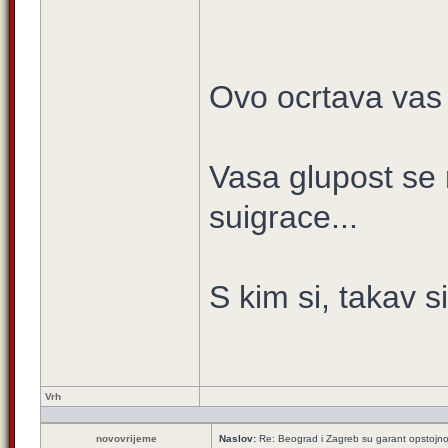
Ovo ocrtava vas m
Vasa glupost se 
suigrace...
S kim si, takav si
Vrh
novovrijeme
Naslov:
Re: Beograd i Zagreb su garant opstojnos