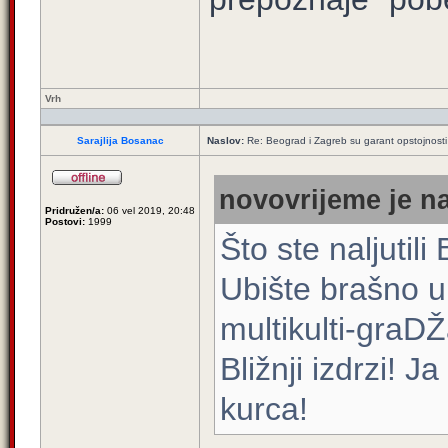
Vrh
Sarajlija Bosanac
Naslov:
Re: Beograd i Zagreb su garant opstojnosti 
novovrijeme je na
Pridružen/a:
06 vel 2019, 20:48
Postovi:
1999
Što ste naljutili
Ubište brašno 
multikulti-graD
Bližnji izdrzi! 
kurca!