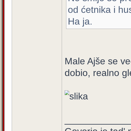
od ćetnika i hu
Ha ja.
Male Ajše se vec
dobio, realno gl
____________