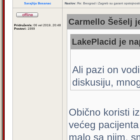
Sarajlija Bosanac
Naslov:
Re: Beograd i Zagreb su garant opstojnosti 
Carmello Šešelj j
Pridružen/a:
06 vel 2019, 20:48
Postovi:
1999
LakePlacid je na
Ali pazi on vod
diskusiju, mnog
Obično koristi i
većeg pacijenta 
malo sa njim, 