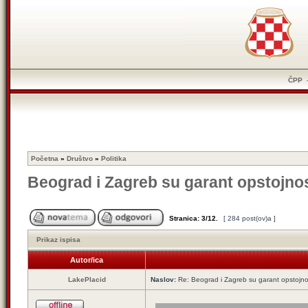
ČPP
Početna
»
Društvo
»
Politika
Beograd i Zagreb su garant opstojnos
Stranica:
3
/
12
.
[ 284 post(ov)a ]
Prikaz ispisa
Autor/ica
LakePlacid
Naslov:
Re: Beograd i Zagreb su garant opstojnos