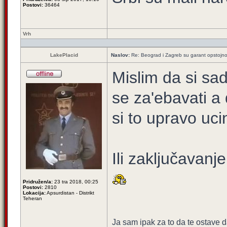
Postovi:
36464
Vrh
LakePlacid
Naslov:
Re: Beograd i Zagreb su garant opstojnos
Mislim da si sad
se za'ebavati a 
si to upravo ucin
Ili zaključavanje
Pridružen/a:
23 tra 2018, 00:25
Postovi:
2810
Lokacija:
Apsurdistan - Distrikt
Teheran
Ja sam ipak za to da te ostave 