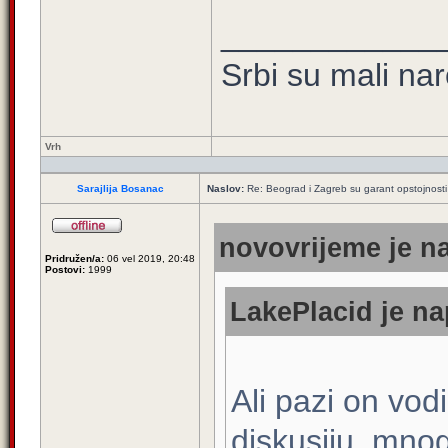
____________
Srbi su mali na
Vrh
Sarajlija Bosanac
Naslov:
Re: Beograd i Zagreb su garant opstojnosti 
novovrijeme je na
Pridružen/a:
06 vel 2019, 20:48
Postovi:
1999
LakePlacid je na
Ali pazi on vod
diskusiju, mnog