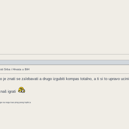
ti Srba i Hrvata u BiH
 je znati se za'ebavati a drugo izgubiti kompas totalno, a ti si to upravo ucinio
znaš igrati
oge na nogu kao ping pong loptica