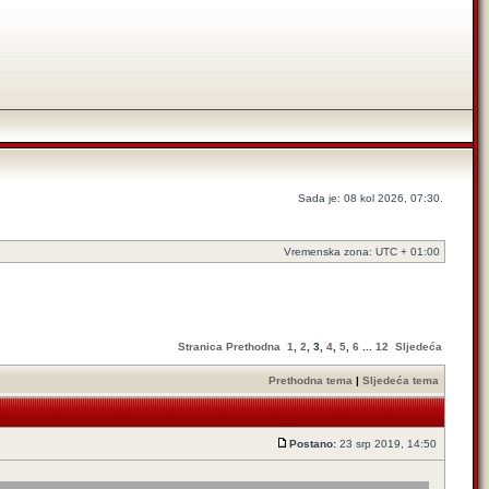
Sada je: 08 kol 2026, 07:30.
Vremenska zona: UTC + 01:00
Stranica
Prethodna
1
,
2
,
3
,
4
,
5
,
6
...
12
Sljedeća
Prethodna tema
|
Sljedeća tema
Postano:
23 srp 2019, 14:50