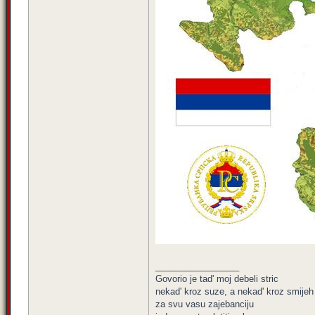
_________________
Govorio je tad' moj debeli stric
nekad' kroz suze, a nekad' kroz smijeh
za svu vasu zajebanciju