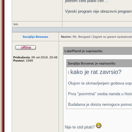
jednom cete platiti ceh ...
Vjerski program nije obrazovni program 
Vrh
Sarajlija Bosanac
Naslov:
Re: Beograd i Zagreb su garant opstojnosti 
LakePlacid je napisao/la:
Pridružen/a:
06 vel 2019, 20:48
Postovi:
1999
Sarajlija Bosanac je napisao/la:
kako je rat zavrsio?
I
Olujom te skrnavljenjem grobova sopst
Prva "posmrtna" seoba naroda u histori
Budalama je doista nemoguce pomoci
Nije te stid pitati?