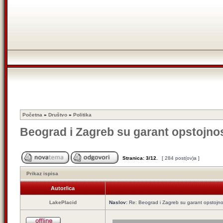
Početna
»
Društvo
»
Politika
Beograd i Zagreb su garant opstojnos
Stranica:
3
/
12
.
[ 284 post(ov)a ]
Prikaz ispisa
Autor/ica
LakePlacid
Naslov:
Re: Beograd i Zagreb su garant opstojnos