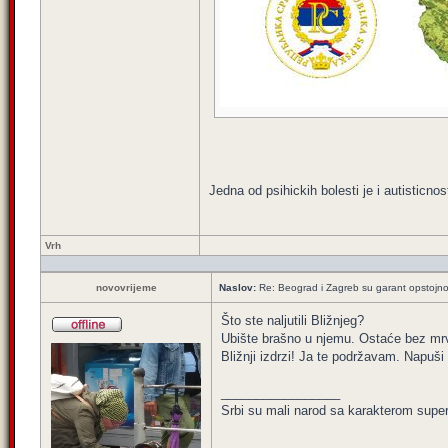
Jedna od psihickih bolesti je i autisticno
Vrh
novovrijeme
Naslov:
Re: Beograd i Zagreb su garant opstojnos
Što ste naljutili Bližnjeg?
Ubište brašno u njemu. Ostaće bez mrv
Bližnji izdrzi! Ja te podržavam. Napuši 
_________________
Srbi su mali narod sa karakterom super 