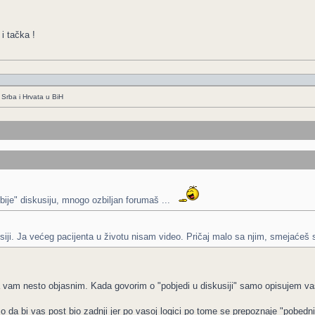
i tačka !
Srba i Hrvata u BiH
bije" diskusiju, mnogo ozbiljan forumaš ...
kusiji. Ja većeg pacijenta u životu nisam video. Pričaj malo sa njim, smejać
da vam nesto objasnim. Kada govorim o "pobjedi u diskusiji" samo opisujem vas
o da bi vas post bio zadnji jer po vasoj logici po tome se prepoznaje "pobedn