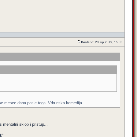
Postano:
23 srp 2019, 15:03
eš se mesec dana posle toga. Vrhunska komedija.
 mentalni sklop i pristup...
ik"