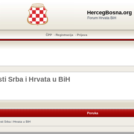
HercegBosna.org
Forum Hrvata BiH
ČPP
-
Registracija
-
Prijava
ti Srba i Hrvata u BiH
Poruka
ti Srba i Hrvata u BiH