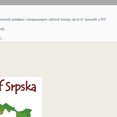
venih predaka i iskopavanjem njihovih kostiju da bi ih "preselili u RS"
iji...
...