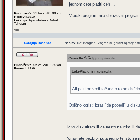
jednom cete platiti ceh ...
Pridružen/a:
23 tra 2018, 00:25
Vjerski program nije obrazovni program 
Postovi:
2810
Lokacija:
Apsurdistan - Distrikt
Teheran
Vrh
Sarajlija Bosanac
Naslov:
Re: Beograd i Zagreb su garant opstojnosti 
Carmello Šešelj je napisao/la:
Pridružen/a:
06 vel 2019, 20:48
Postovi:
1999
LakePlacid je napisao/la:
Ali pazi on vodi računa o tome da "do
Obično koristi izraz "da pobedi" u dis
Licno diskutiram ili da nesto naucim ili 
Ponavljate bezbroj puta jedno te isto sam