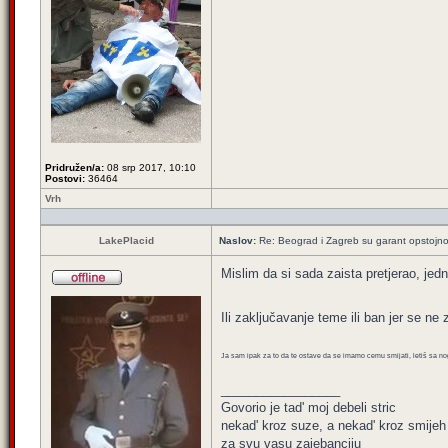
Pridružen/a:
08 srp 2017, 10:10
Postovi:
36464
Vrh
LakePlacid
Naslov:
Re: Beograd i Zagreb su garant opstojnos
Mislim da si sada zaista pretjerao, jedno
Ili zaključavanje teme ili ban jer se ne 
Ja sam ipak za to da te ostave da se imamo cemu smijati, letiš sa n
_________________
Govorio je tad' moj debeli stric
nekad' kroz suze, a nekad' kroz smijeh
za svu vasu zajebanciju