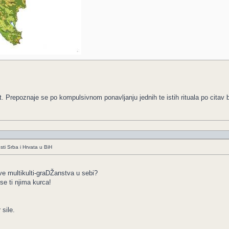
st. Prepoznaje se po kompulsivnom ponavljanju jednih te istih rituala po citav 
ti Srba i Hrvata u BiH
e multikulti-graDŽanstva u sebi?
se ti njima kurca!
sile.