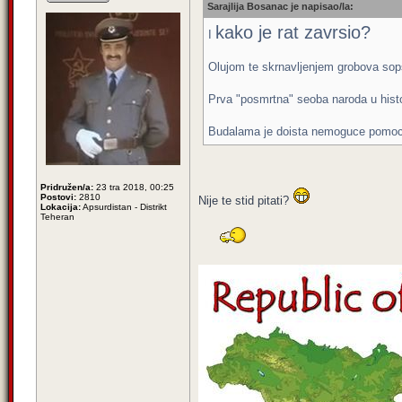
Sarajlija Bosanac je napisao/la:
kako je rat zavrsio?
I
Olujom te skrnavljenjem grobova sopst
Prva "posmrtna" seoba naroda u histor
Budalama je doista nemoguce pomoci
Pridružen/a:
23 tra 2018, 00:25
Postovi:
2810
Nije te stid pitati?
Lokacija:
Apsurdistan - Distrikt
Teheran