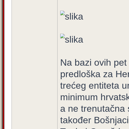
Na bazi ovih pet
predloška za Her
trećeg entiteta u
minimum hrvatske
a ne trenutačna s
također Bošnjaci