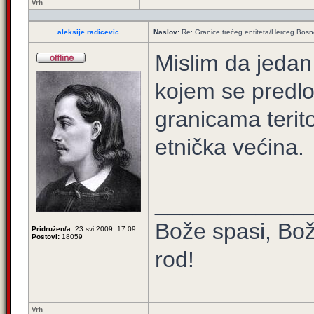
Vrh
aleksije radicevic
Naslov:
Re: Granice trećeg entiteta/Herceg Bos
Mislim da jedan
kojem se predl
granicama terito
etnička većina.
____________
Bože spasi, Bož
Pridružen/a:
23 svi 2009, 17:09
Postovi:
18059
rod!
Vrh