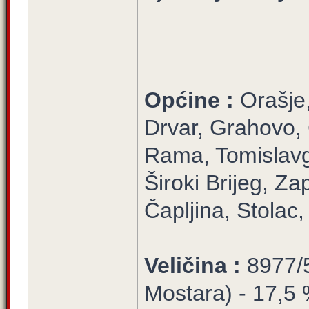
Općine :
Orašje
Drvar, Grahovo, 
Rama, Tomislavg
Široki Brijeg, Za
Čapljina, Stola
Veličina :
8977/5
Mostara) - 17,5 %