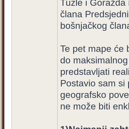
Tuzle i Goražda 
člana Predsjedniš
bošnjačkog člana
Te pet mape će 
do maksimalnog 
predstavljati real
Postavio sam si p
geografsko pove
ne može biti enk