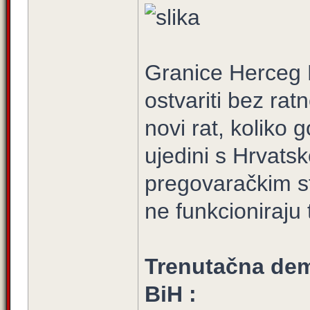
Granice Herceg 
ostvariti bez rat
novi rat, koliko
ujedini s Hrvatsko
pregovaračkim st
ne funkcioniraj
Trenutačna dem
BiH :