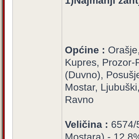
1)Najmanji zaht
Općine :
Orašje
Kupres, Prozor-
(Duvno), Posušje
Mostar, Ljubuški,
Ravno
Veličina :
6574/5
Mostara) - 12,8% 