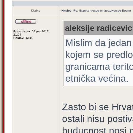
Diablo
Naslov:
Re: Granice trećeg entiteta/Herceg Bosne
aleksije radicevic
Pridružen/a:
08 pro 2017,
21:27
Postovi:
6840
Mislim da jedan
kojem se predlo
granicama terito
etnička većina.
Zasto bi se Hrvat
ostali nisu posti
buducnost nosi