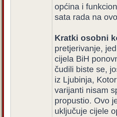
općina i funkci
sata rada na ovoj
Kratki osobni k
pretjerivanje, je
cijela BiH ponovn
čudili biste se, 
iz Ljubinja, Koto
varijanti nisam s
propustio. Ovo je 
uključuje cijele 