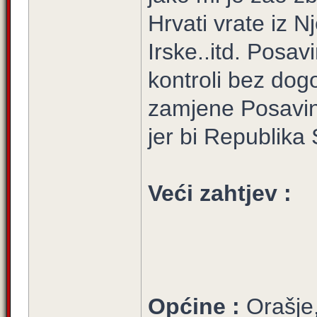
Hrvati vrate iz N
Irske..itd. Posav
kontroli bez dog
zamjene Posavine 
jer bi Republika
Veći zahtjev :
Općine :
Orašje