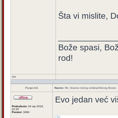
Šta vi mislite, 
____________
Bože spasi, Bož
rod!
Vrh
Purger111
Naslov:
Re: Granice trećeg entiteta/Herceg Bosne
Evo jedan već vi
Pridružen/a:
04 srp 2019,
22:20
Postovi:
3484