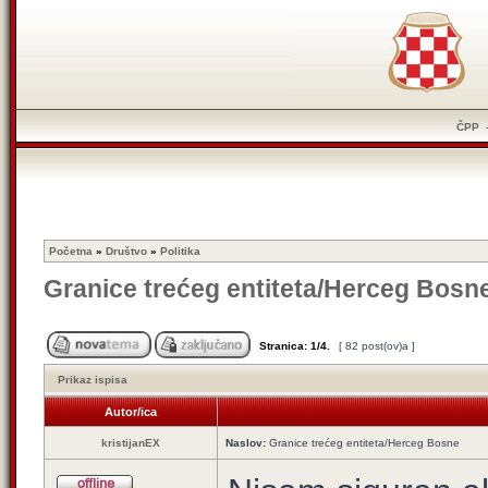
ČPP
Početna
»
Društvo
»
Politika
Granice trećeg entiteta/Herceg Bosn
Stranica:
1
/
4
.
[ 82 post(ov)a ]
Prikaz ispisa
Autor/ica
kristijanEX
Naslov:
Granice trećeg entiteta/Herceg Bosne