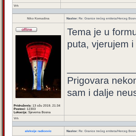
Vrh
Niko Komadina
Naslov:
Re: Granice trećeg entiteta/Herceg Bos
Tema je u form
puta, vjerujem i
____________
Prigovara nekom
sam i dalje neu
Pridružen/a:
13 ožu 2019, 21:34
Postovi:
12303
Lokacija:
Sjeverna Bosna
Vrh
aleksije radicevic
Naslov:
Re: Granice trećeg entiteta/Herceg Bos