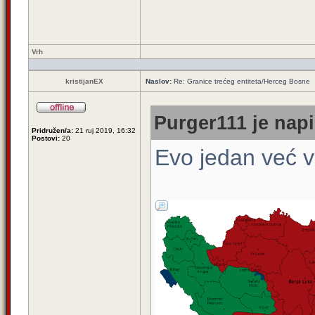
Vrh
kristijanEX
Naslov:
Re: Granice trećeg entiteta/Herceg Bosne
Purger111 je napi
Pridružen/a:
21 ruj 2019, 16:32
Postovi:
20
Evo jedan već v