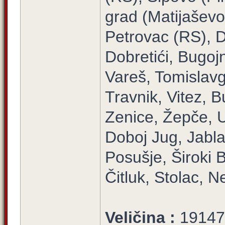
grad (Matijaševo)
Petrovac (RS), D
Dobretići, Bugojn
Vareš, Tomislavg
Travnik, Vitez, 
Zenice, Žepče, U
Doboj Jug, Jabla
Posušje, Široki B
Čitluk, Stolac, 
Veličina :
19147/