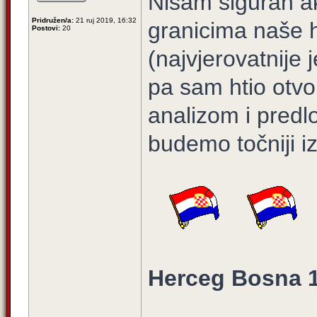
Nisam siguran a
Pridružen/a:
21 ruj 2019, 16:32
granicima naše 
Postovi:
20
(najvjerovatnije
pa sam htio otvo
analizom i predl
budemo točniji iz
Herceg Bosna 1