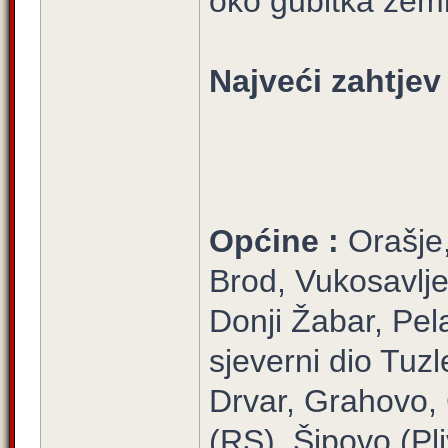
oko gubitka zeml
Najveći zahtjev 
Općine :
Orašje
Brod, Vukosavlj
Donji Žabar, Pel
sjeverni dio Tuzl
Drvar, Grahovo,
(RS), Šipovo (Pl