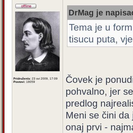
DrMag je napisao
Tema je u for
tisucu puta, vj
Čovek je ponudi
Pridružen/a:
23 svi 2009, 17:09
Postovi:
18059
pohvalno, jer s
predlog najrealis
Meni se čini da 
onaj prvi - najma