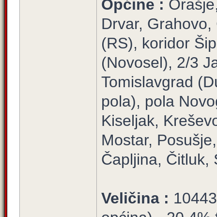
Općine :
Orašje
Drvar, Grahovo,
(RS), koridor Šip
(Novosel), 2/3 Ja
Tomislavgrad (Du
pola), pola Novo
Kiseljak, Krešev
Mostar, Posušje, 
Čapljina, Čitluk
Veličina :
10443/