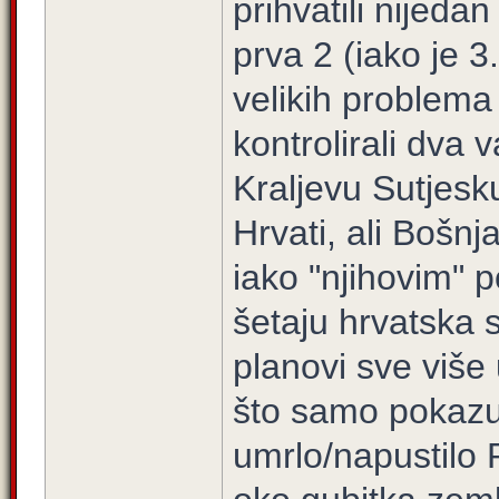
prihvatili nijed
prva 2 (iako je 3.
velikih problema
kontrolirali dva
Kraljevu Sutjesk
Hrvati, ali Bošnj
iako "njihovim" 
šetaju hrvatska st
planovi sve više
što samo pokazuj
umrlo/napustilo RS