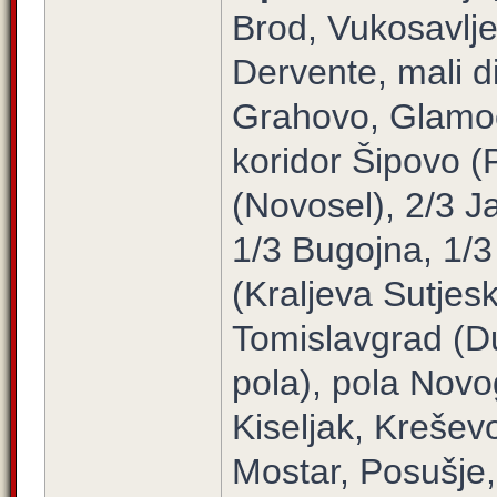
Brod, Vukosavlje
Dervente, mali d
Grahovo, Glamoč
koridor Šipovo (P
(Novosel), 2/3 Ja
1/3 Bugojna, 1/3
(Kraljeva Sutjes
Tomislavgrad (Du
pola), pola Novo
Kiseljak, Krešev
Mostar, Posušje, 