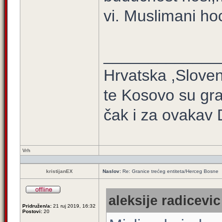
vi. Muslimani ho
_____________
Hrvatska ,Sloven
te Kosovo su gra
čak i za ovakav 
Vrh
kristijanEX
Naslov:
Re: Granice trećeg entiteta/Herceg Bosne
aleksije radicevic
Pridružen/a:
21 ruj 2019, 16:32
Postovi:
20