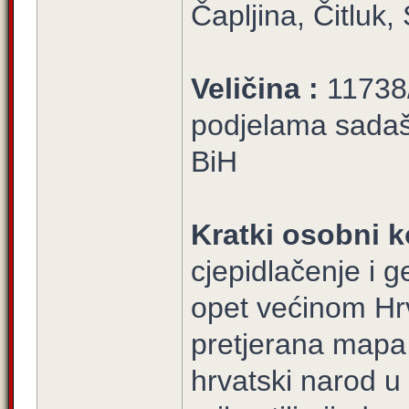
Čapljina, Čitluk
Veličina :
11738/
podjelama sadašn
BiH
Kratki osobni k
cjepidlačenje i g
opet većinom Hrv
pretjerana mapa, 
hrvatski narod u