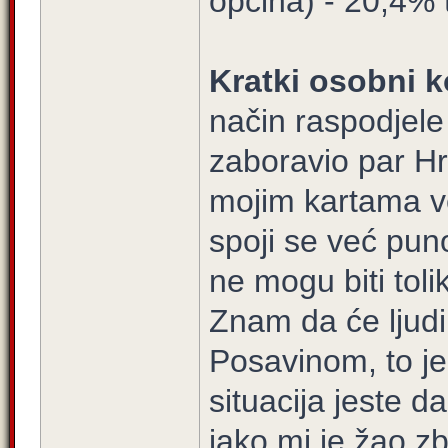
općina) - 20,4% t
Kratki osobni k
način raspodjel
zaboravio par Hr
mojim kartama v
spoji se već pun
ne mogu biti tol
Znam da će ljudi 
Posavinom, to je 
situacija jeste d
jako mi je žao z