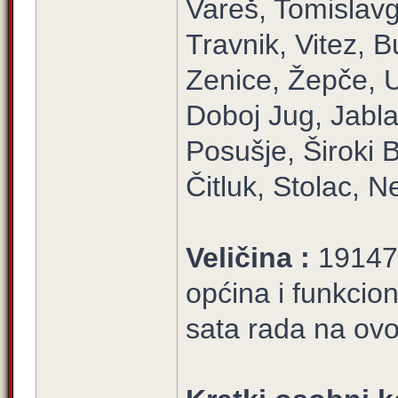
Vareš, Tomislavg
Travnik, Vitez, 
Zenice, Žepče, U
Doboj Jug, Jabla
Posušje, Široki B
Čitluk, Stolac, 
Veličina :
19147/
općina i funkci
sata rada na ovoj