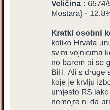
Veličina :
6574/5
Mostara) - 12,8% 
Kratki osobni k
koliko Hrvata un
svim vojnicima ko
no barem bi se g
BiH. Ali s druge 
koje je krvlju i
umjesto RS iako
nemojte ni da p