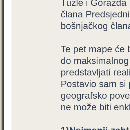
Tuzle i Goražda 
člana Predsjedniš
bošnjačkog člana
Te pet mape će 
do maksimalnog 
predstavljati real
Postavio sam si p
geografsko pove
ne može biti enk