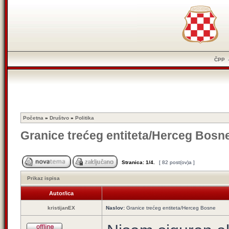
ČPP
Početna
»
Društvo
»
Politika
Granice trećeg entiteta/Herceg Bosn
Stranica:
1
/
4
.
[ 82 post(ov)a ]
Prikaz ispisa
Autor/ica
kristijanEX
Naslov:
Granice trećeg entiteta/Herceg Bosne