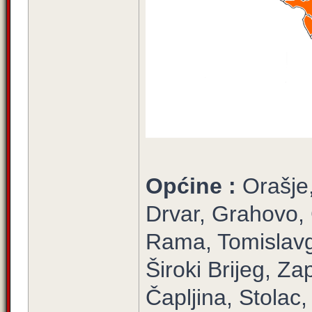
Općine :
Orašje
Drvar, Grahovo, 
Rama, Tomislavg
Široki Brijeg, Za
Čapljina, Stola