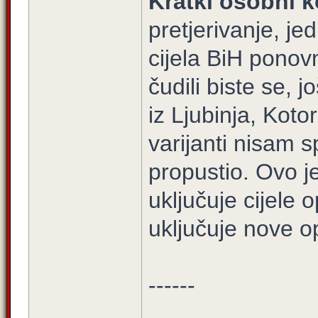
Kratki osobni k
pretjerivanje, je
cijela BiH ponovn
čudili biste se, 
iz Ljubinja, Koto
varijanti nisam s
propustio. Ovo je 
uključuje cijele 
uključuje nove op
------