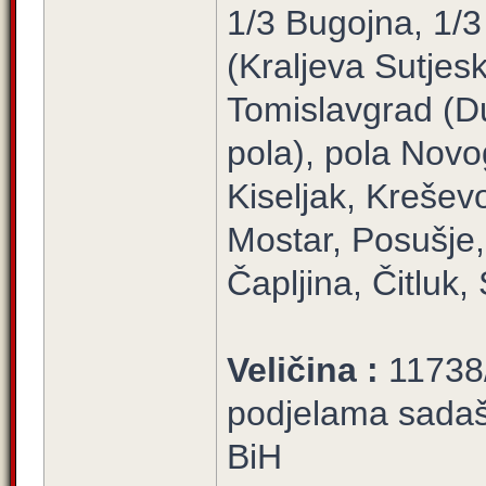
1/3 Bugojna, 1/3
(Kraljeva Sutjes
Tomislavgrad (Du
pola), pola Novo
Kiseljak, Krešev
Mostar, Posušje, 
Čapljina, Čitluk
Veličina :
11738/
podjelama sadašn
BiH