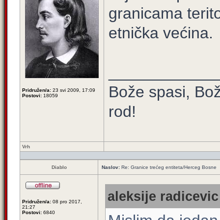
granicama terito
etnička većina.
____________
Bože spasi, Bož
Pridružen/a:
23 svi 2009, 17:09
Postovi:
18059
rod!
Vrh
Diablo
Naslov:
Re: Granice trećeg entiteta/Herceg Bosne
aleksije radicevic
Pridružen/a:
08 pro 2017,
21:27
Postovi:
6840