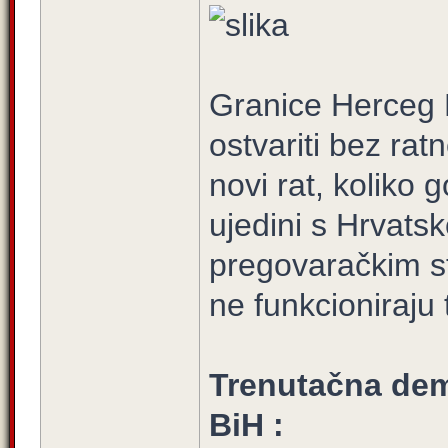
Granice Herceg 
ostvariti bez rat
novi rat, koliko
ujedini s Hrvatsko
pregovaračkim st
ne funkcioniraj
Trenutačna dem
BiH :