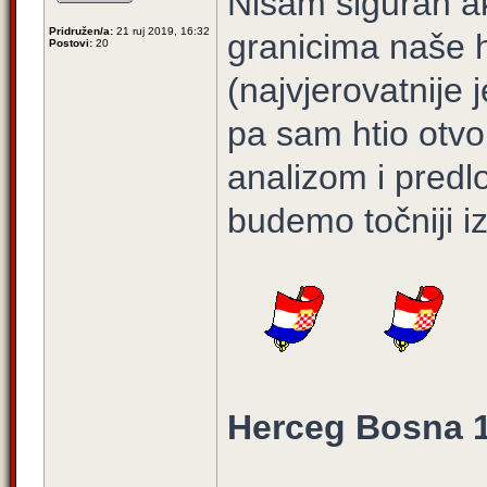
Nisam siguran a
Pridružen/a:
21 ruj 2019, 16:32
granicima naše 
Postovi:
20
(najvjerovatnije
pa sam htio otvo
analizom i predl
budemo točniji iz
Herceg Bosna 1