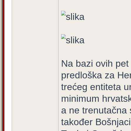
Na bazi ovih pet
predloška za Her
trećeg entiteta u
minimum hrvatske
a ne trenutačna s
također Bošnjaci