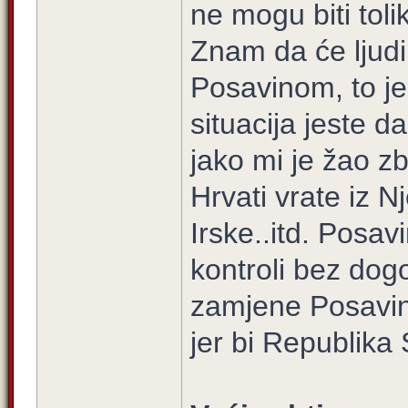
ne mogu biti tol
Znam da će ljudi 
Posavinom, to je 
situacija jeste d
jako mi je žao z
Hrvati vrate iz N
Irske..itd. Posav
kontroli bez dog
zamjene Posavine 
jer bi Republika