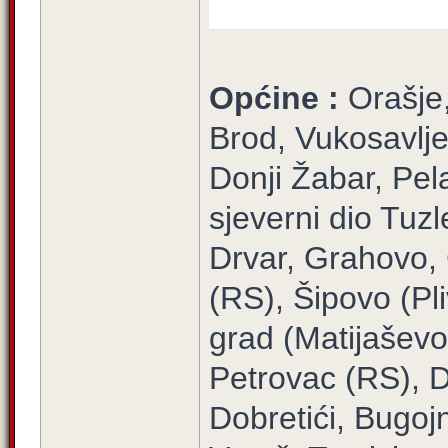
Općine :
Orašje
Brod, Vukosavlj
Donji Žabar, Pel
sjeverni dio Tuzl
Drvar, Grahovo,
(RS), Šipovo (Pl
grad (Matijaševo)
Petrovac (RS), D
Dobretići, Bugojn