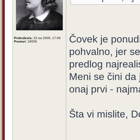
Čovek je ponudi
Pridružen/a:
23 svi 2009, 17:09
Postovi:
18059
pohvalno, jer s
predlog najrealis
Meni se čini da 
onaj prvi - najma
Šta vi mislite, 
____________