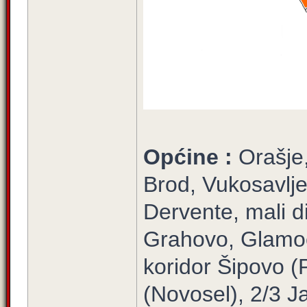
Općine :
Orašje
Brod, Vukosavlje
Dervente, mali d
Grahovo, Glamoč
koridor Šipovo (P
(Novosel), 2/3 Ja