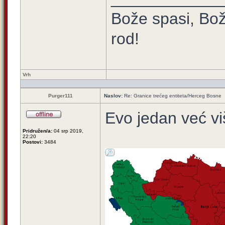
Bože spasi, Bož
rod!
Vrh
Purger111
Naslov:
Re: Granice trećeg entiteta/Herceg Bosne
Evo jedan već vi
Pridružen/a:
04 srp 2019,
22:20
Postovi:
3484