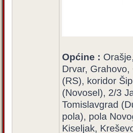
Općine :
Orašje
Drvar, Grahovo,
(RS), koridor Šip
(Novosel), 2/3 Ja
Tomislavgrad (Du
pola), pola Novo
Kiseljak, Krešev