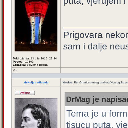
puta, vjerujem i
____________
Prigovara nekom
sam i dalje neu
Pridružen/a:
13 ožu 2019, 21:34
Postovi:
12303
Lokacija:
Sjeverna Bosna
Vrh
aleksije radicevic
Naslov:
Re: Granice trećeg entiteta/Herceg Bos
DrMag je napisao
Tema je u for
tisucu puta, vj