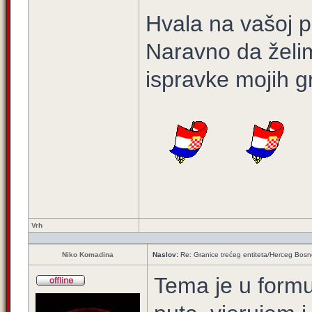
Hvala na vašoj p
Naravno da želim 
ispravke mojih g
Vrh
Niko Komadina
Naslov:
Re: Granice trećeg entiteta/Herceg Bos
Tema je u form