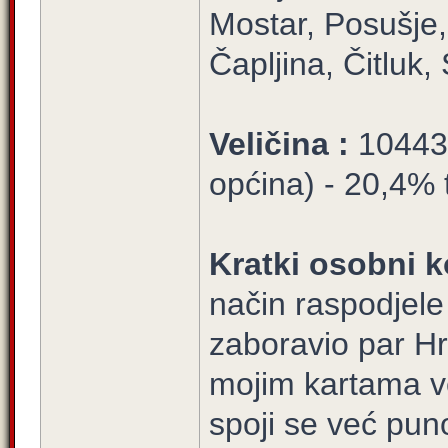
Mostar, Posušje, 
Čapljina, Čitluk
Veličina :
10443/
općina) - 20,4% t
Kratki osobni k
način raspodjel
zaboravio par Hr
mojim kartama v
spoji se već pun