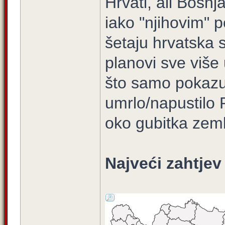
Hrvati, ali Bošnj
iako "njihovim" 
šetaju hrvatska st
planovi sve više
što samo pokazuj
umrlo/napustilo RS
oko gubitka zeml
Najveći zahtjev 