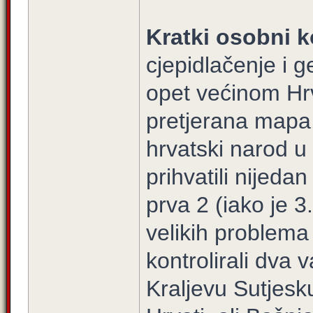
Kratki osobni k
cjepidlačenje i g
opet većinom Hrv
pretjerana mapa, 
hrvatski narod u
prihvatili nijed
prva 2 (iako je 3.
velikih problema
kontrolirali dva
Kraljevu Sutjesk