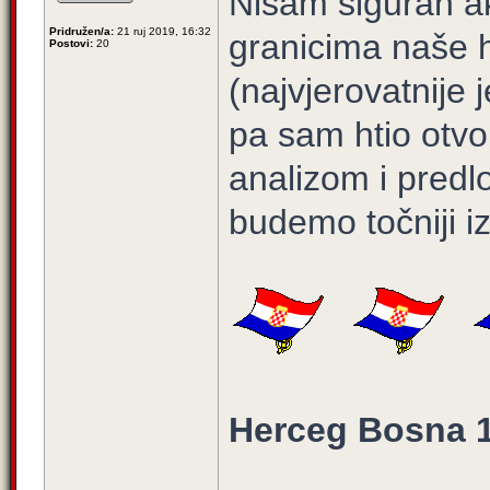
Nisam siguran a
Pridružen/a:
21 ruj 2019, 16:32
granicima naše 
Postovi:
20
(najvjerovatnije
pa sam htio otvo
analizom i predl
budemo točniji iz
Herceg Bosna 1