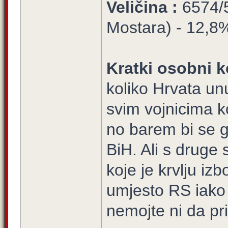
Veličina :
6574/5
Mostara) - 12,8% 
Kratki osobni k
koliko Hrvata un
svim vojnicima ko
no barem bi se g
BiH. Ali s druge 
koje je krvlju i
umjesto RS iako
nemojte ni da p