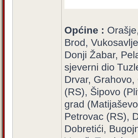
Općine :
Orašje
Brod, Vukosavlj
Donji Žabar, Pel
sjeverni dio Tuzl
Drvar, Grahovo,
(RS), Šipovo (Pl
grad (Matijaševo)
Petrovac (RS), D
Dobretići, Bugojn