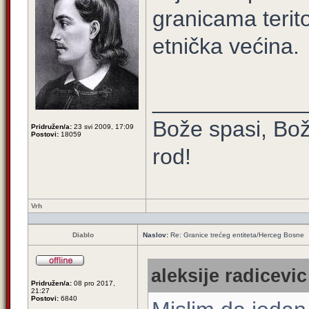
granicama terito
etnička većina.
____________
Bože spasi, Bož
Pridružen/a:
23 svi 2009, 17:09
Postovi:
18059
rod!
Vrh
Diablo
Naslov:
Re: Granice trećeg entiteta/Herceg Bosne
aleksije radicevic
Pridružen/a:
08 pro 2017,
21:27
Postovi:
6840