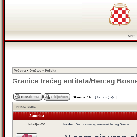
ČPP
Početna
»
Društvo
»
Politika
Granice trećeg entiteta/Herceg Bosn
Stranica:
1
/
4
.
[ 82 post(ov)a ]
Prikaz ispisa
Autor/ica
kristijanEX
Naslov:
Granice trećeg entiteta/Herceg Bosne