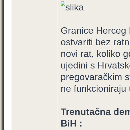
Granice Herceg 
ostvariti bez rat
novi rat, koliko
ujedini s Hrvatsko
pregovaračkim st
ne funkcioniraj
Trenutačna dem
BiH :