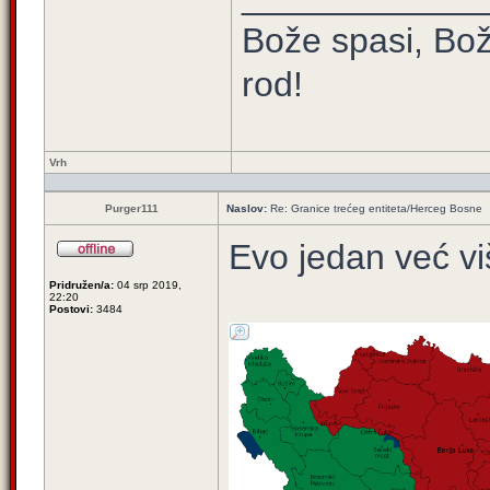
Bože spasi, Bož
rod!
Vrh
Purger111
Naslov:
Re: Granice trećeg entiteta/Herceg Bosne
Evo jedan već vi
Pridružen/a:
04 srp 2019,
22:20
Postovi:
3484