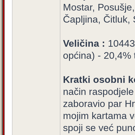
Mostar, Posušje, 
Čapljina, Čitluk
Veličina :
10443/
općina) - 20,4% t
Kratki osobni k
način raspodjel
zaboravio par Hr
mojim kartama v
spoji se već pun