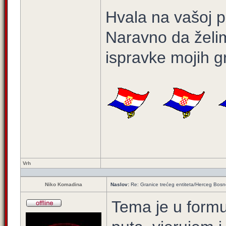
Hvala na vašoj p
Naravno da želim 
ispravke mojih g
Vrh
Niko Komadina
Naslov:
Re: Granice trećeg entiteta/Herceg Bos
Tema je u form