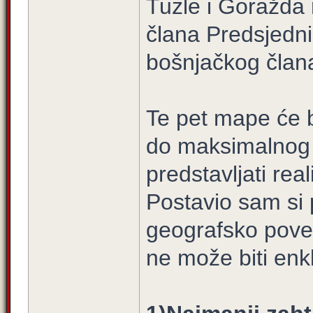
Tuzle i Goražda 
člana Predsjedniš
bošnjačkog člana
Te pet mape će 
do maksimalnog 
predstavljati real
Postavio sam si p
geografsko pove
ne može biti enk