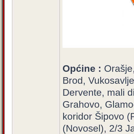
Općine :
Orašje
Brod, Vukosavlje
Dervente, mali d
Grahovo, Glamoč
koridor Šipovo (P
(Novosel), 2/3 Ja