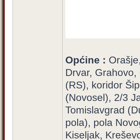
Općine :
Orašje
Drvar, Grahovo,
(RS), koridor Šip
(Novosel), 2/3 Ja
Tomislavgrad (Du
pola), pola Novo
Kiseljak, Krešev