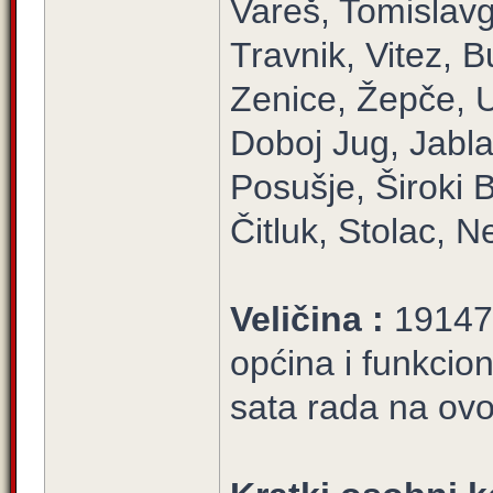
Vareš, Tomislavg
Travnik, Vitez, 
Zenice, Žepče, U
Doboj Jug, Jabla
Posušje, Široki B
Čitluk, Stolac, 
Veličina :
19147/
općina i funkci
sata rada na ovoj