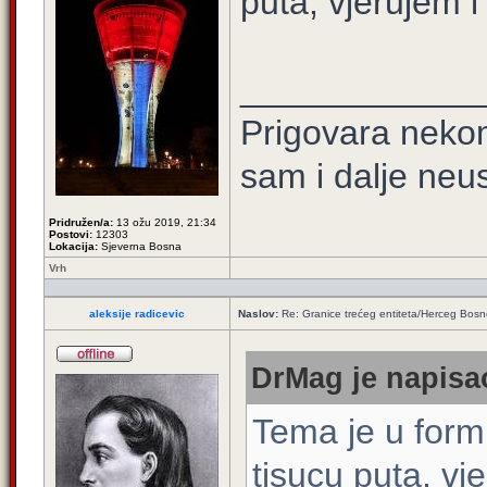
puta, vjerujem i
____________
Prigovara nekom
sam i dalje neu
Pridružen/a:
13 ožu 2019, 21:34
Postovi:
12303
Lokacija:
Sjeverna Bosna
Vrh
aleksije radicevic
Naslov:
Re: Granice trećeg entiteta/Herceg Bos
DrMag je napisao
Tema je u for
tisucu puta, vj