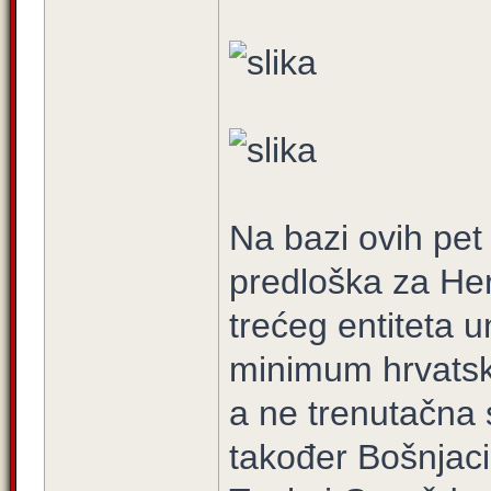
Na bazi ovih pet
predloška za Her
trećeg entiteta u
minimum hrvatske
a ne trenutačna s
također Bošnjaci