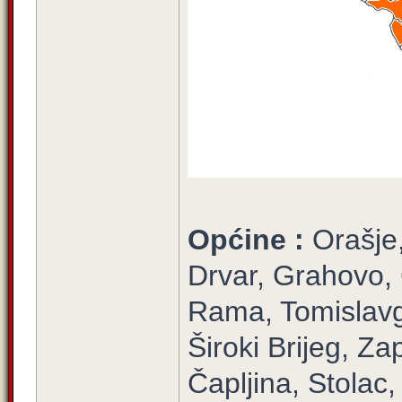
Općine :
Orašje
Drvar, Grahovo, 
Rama, Tomislavg
Široki Brijeg, Za
Čapljina, Stola