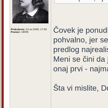
Čovek je ponudi
Pridružen/a:
23 svi 2009, 17:09
Postovi:
18059
pohvalno, jer s
predlog najrealis
Meni se čini da 
onaj prvi - najma
Šta vi mislite, 
____________