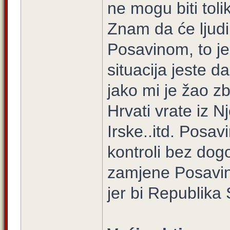
ne mogu biti tol
Znam da će ljudi 
Posavinom, to je 
situacija jeste d
jako mi je žao z
Hrvati vrate iz N
Irske..itd. Posav
kontroli bez dog
zamjene Posavine 
jer bi Republika