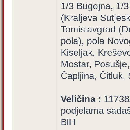
1/3 Bugojna, 1/3
(Kraljeva Sutjes
Tomislavgrad (Du
pola), pola Novo
Kiseljak, Krešev
Mostar, Posušje, 
Čapljina, Čitluk
Veličina :
11738/
podjelama sadašn
BiH