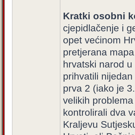
Kratki osobni k
cjepidlačenje i g
opet većinom Hrv
pretjerana mapa, 
hrvatski narod u
prihvatili nijed
prva 2 (iako je 3.
velikih problema
kontrolirali dva
Kraljevu Sutjesk