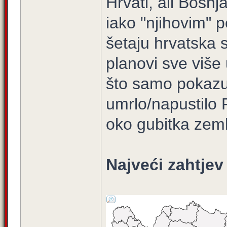
Hrvati, ali Bošnj
iako "njihovim" 
šetaju hrvatska st
planovi sve više
što samo pokazuj
umrlo/napustilo RS
oko gubitka zeml
Najveći zahtjev 