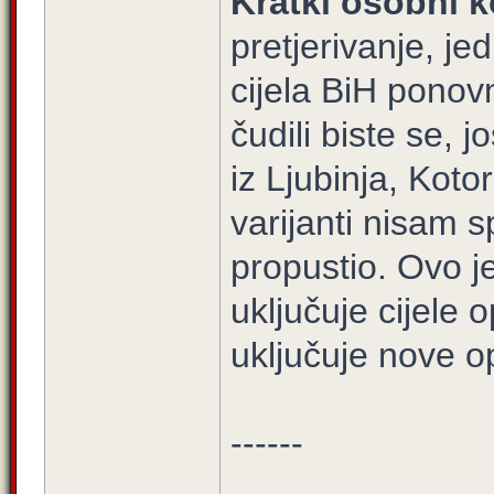
Kratki osobni k
pretjerivanje, je
cijela BiH ponovn
čudili biste se, 
iz Ljubinja, Koto
varijanti nisam s
propustio. Ovo je 
uključuje cijele 
uključuje nove op
------