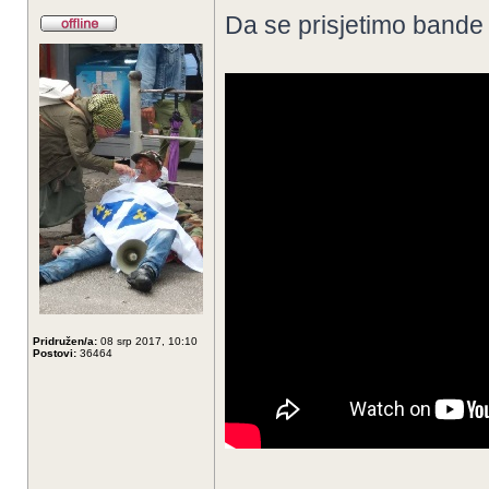
Da se prisjetimo bande
Pridružen/a:
08 srp 2017, 10:10
Postovi:
36464