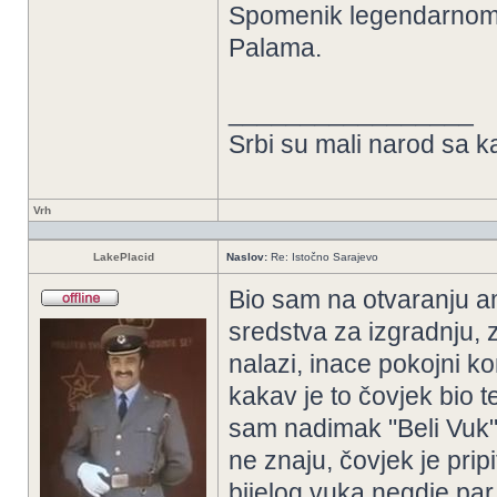
Spomenik legendarnom 
Palama.
_________________
Srbi su mali narod sa k
Vrh
LakePlacid
Naslov:
Re: Istočno Sarajevo
Bio sam na otvaranju am
sredstva za izgradnju, z
nalazi, inace pokojni kom
kakav je to čovjek bio te
sam nadimak "Beli Vuk" 
ne znaju, čovjek je pri
bijelog vuka negdje par g