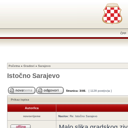
ČPP
Početna
»
Gradovi
»
Sarajevo
Istočno Sarajevo
Stranica:
3
/
46
.
[ 1128 post(ov)a ]
Prikaz ispisa
Autor/ica
novovrijeme
Naslov:
Re: Istočno Sarajevo
Malo slika gradskog zivo