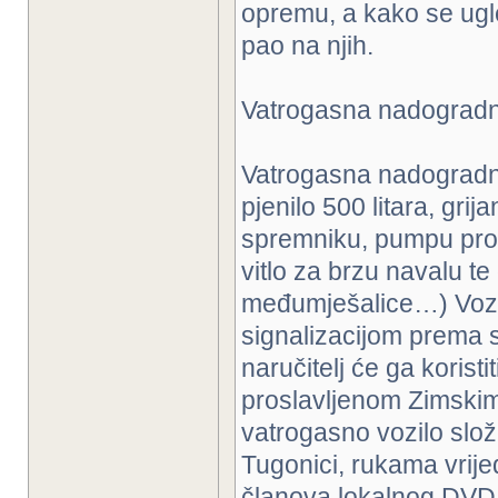
opremu, a kako se ugle
pao na njih.
Vatrogasna nadogradn
Vatrogasna nadogradnj
pjenilo 500 litara, gri
spremniku, pumpu protok
vitlo za brzu navalu te
međumješalice…) Vozi
signalizacijom prema 
naručitelj će ga koris
proslavljenom Zimskim 
vatrogasno vozilo slož
Tugonici, rukama vrij
članova lokalnog DVD