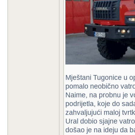
Mještani Tugonice u opć
pomalo neobično vatrog
Naime, na probnu je v
podrijetla, koje do sa
zahvaljujući maloj tvrt
Ural dobio sjajne vatr
došao je na ideju da b