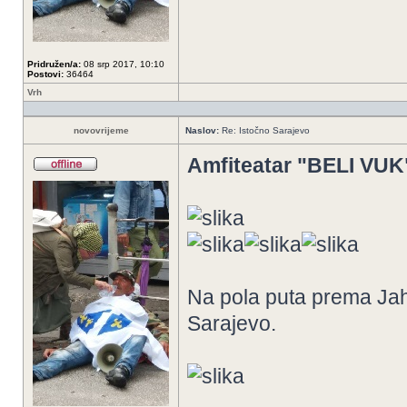
Pridružen/a:
08 srp 2017, 10:10
Postovi:
36464
Vrh
novovrijeme
Naslov:
Re: Istočno Sarajevo
Amfiteatar "BELI VUK
Na pola puta prema Jaho
Sarajevo.