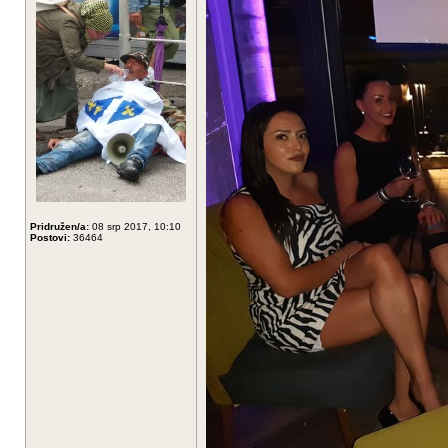
Pridružen/a:
08 srp 2017, 10:10
Postovi:
36464