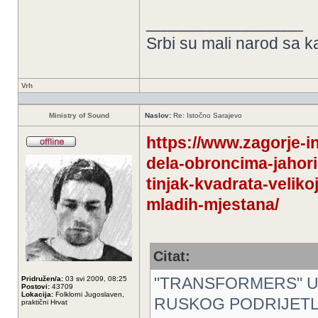
_________________
Srbi su mali narod sa k
Vrh
Ministry of Sound
Naslov:
Re: Istočno Sarajevo
https://www.zagorje-in
dela-obroncima-jahori
tinjak-kvadrata-veliko
mladih-mjestana/
Citat:
"TRANSFORMERS" U 
Pridružen/a:
03 svi 2009, 08:25
Postovi:
43709
Lokacija:
Folklorni Jugoslaven,
RUSKOG PODRIJETLA
praktični Hrvat