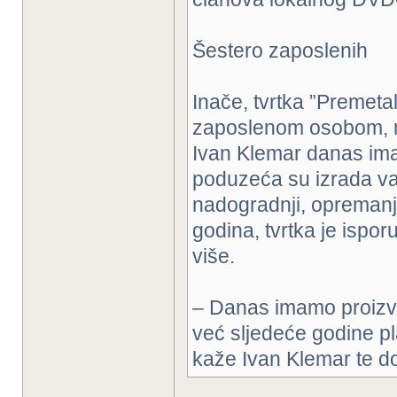
Šestero zaposlenih
Inače, tvrtka ”Premet
zaposlenom osobom, no 
Ivan Klemar danas ima
poduzeća su izrada vat
nadogradnji, opremanje 
godina, tvrtka je ispor
više.
– Danas imamo proizvo
već sljedeće godine p
kaže Ivan Klemar te do