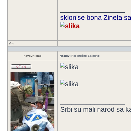
_________________
sklon'se bona Zineta sa
Vrh
novovrijeme
Naslov:
Re: Istočno Sarajevo
_________________
Srbi su mali narod sa k