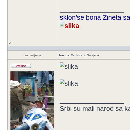
_________________
sklon'se bona Zineta sa
Vrh
novovrijeme
Naslov:
Re: Istočno Sarajevo
_________________
Srbi su mali narod sa k