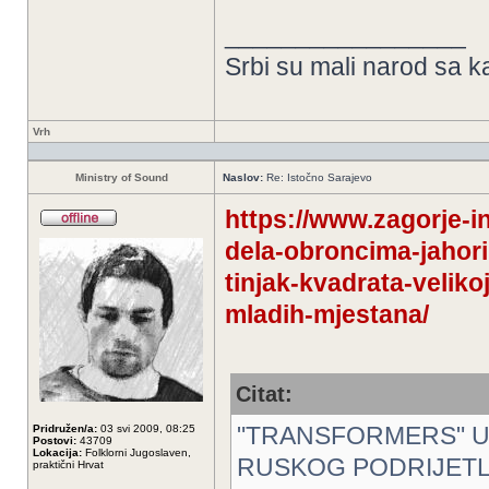
_________________
Srbi su mali narod sa k
Vrh
Ministry of Sound
Naslov:
Re: Istočno Sarajevo
https://www.zagorje-in
dela-obroncima-jahori
tinjak-kvadrata-veliko
mladih-mjestana/
Citat:
"TRANSFORMERS" U 
Pridružen/a:
03 svi 2009, 08:25
Postovi:
43709
Lokacija:
Folklorni Jugoslaven,
RUSKOG PODRIJETLA
praktični Hrvat