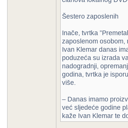
Šestero zaposlenih
Inače, tvrtka ”Premet
zaposlenom osobom, no 
Ivan Klemar danas ima
poduzeća su izrada vat
nadogradnji, opremanje 
godina, tvrtka je ispor
više.
– Danas imamo proizvo
već sljedeće godine p
kaže Ivan Klemar te do