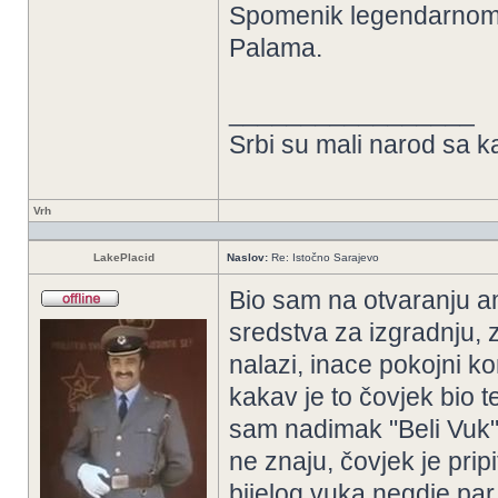
Spomenik legendarnom 
Palama.
_________________
Srbi su mali narod sa k
Vrh
LakePlacid
Naslov:
Re: Istočno Sarajevo
Bio sam na otvaranju am
sredstva za izgradnju, z
nalazi, inace pokojni kom
kakav je to čovjek bio te
sam nadimak "Beli Vuk" 
ne znaju, čovjek je pri
bijelog vuka negdje par g