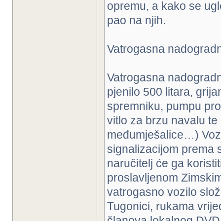
opremu, a kako se ugle
pao na njih.
Vatrogasna nadogradn
Vatrogasna nadogradnj
pjenilo 500 litara, gri
spremniku, pumpu protok
vitlo za brzu navalu te
međumješalice…) Vozi
signalizacijom prema 
naručitelj će ga koris
proslavljenom Zimskim 
vatrogasno vozilo slož
Tugonici, rukama vrij
članova lokalnog DVD