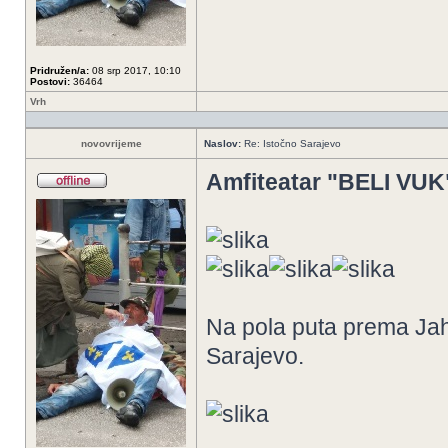
Pridružen/a:
08 srp 2017, 10:10
Postovi:
36464
Vrh
novovrijeme
Naslov:
Re: Istočno Sarajevo
Amfiteatar "BELI VUK
Na pola puta prema Jaho
Sarajevo.