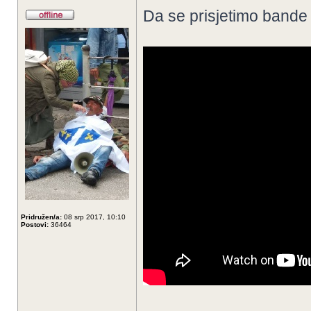
Da se prisjetimo bande
Pridružen/a:
08 srp 2017, 10:10
Postovi:
36464