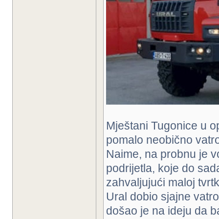
Mještani Tugonice u opć
pomalo neobično vatrog
Naime, na probnu je v
podrijetla, koje do sa
zahvaljujući maloj tvrt
Ural dobio sjajne vatr
došao je na ideju da b