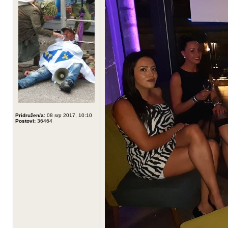
Pridružen/a:
08 srp 2017, 10:10
Postovi:
36464