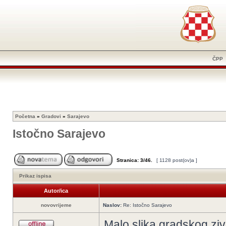
ČPP
Početna
»
Gradovi
»
Sarajevo
Istočno Sarajevo
Stranica:
3
/
46
.
[ 1128 post(ov)a ]
Prikaz ispisa
Autor/ica
novovrijeme
Naslov:
Re: Istočno Sarajevo
Malo slika gradskog zivo