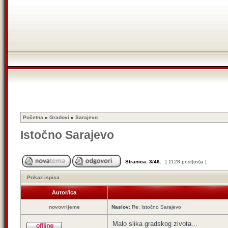
Početna
»
Gradovi
»
Sarajevo
Istočno Sarajevo
Stranica:
3
/
46
.
[ 1128 post(ov)a ]
Prikaz ispisa
Autor/ica
novovrijeme
Naslov:
Re: Istočno Sarajevo
Malo slika gradskog zivota...