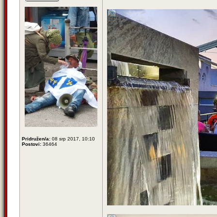
Pridružen/a:
08 srp 2017, 10:10
Postovi:
36464