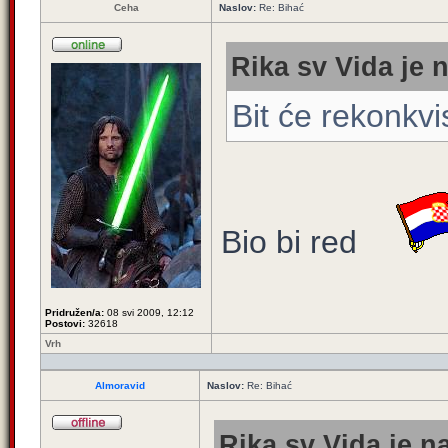
Ceha
Naslov:
Re: Bihać
Rika sv Vida je 
Bit će rekonkvi
Bio bi red
Pridružen/a:
08 svi 2009, 12:12
Postovi:
32618
Vrh
Almoravid
Naslov:
Re: Bihać
Rika sv Vida je n