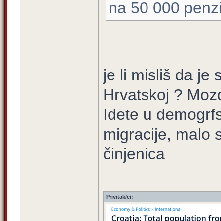
na 50 000 penzi
je li misliš da je
Hrvatskoj ? Mozd
Idete u demogrf
migracije, malo s
činjenica
Privitak/ci: