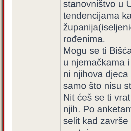
stanovništvo u 
tendencijama ka
županija(iseljen
rođenima.
Mogu se ti Bišća
u njemačkama i 
ni njihova djeca 
samo što nisu stv
Nit ćeš se ti vra
njih. Po anketa
selit kad završe