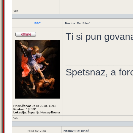
Vrh
BBC
Naslov:
Re: Bihać
Ti si pun govan
____________
Spetsnaz, a for
Pridružen/a:
05 lis 2010, 11:48
Postovi:
108291
Lokacija:
Županija Herceg-Bosna
Vrh
Rika sv Vida
Naslov:
Re: Bihać