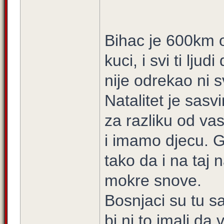
Bihac je 600km 
kuci, i svi ti lj
nije odrekao ni s
Natalitet je sas
za razliku od vas
i imamo djecu. Gu
tako da i na taj
mokre snove.
Bosnjaci su tu s
bi ni to imali da