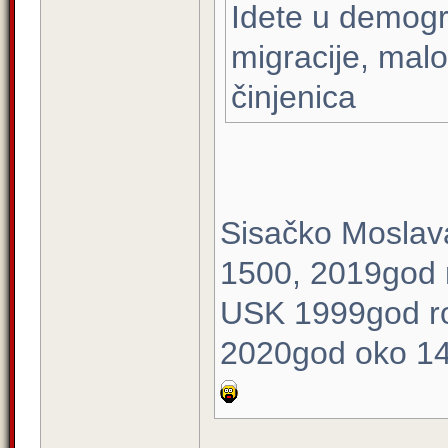
Idete u demogr
migracije, malo 
činjenica
Sisačko Moslav
1500, 2019god 
USK 1999god ro
2020god oko 1