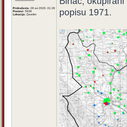
Bihać, okupirani 
Pridružen/a:
28 svi 2020, 01:28
popisu 1971.
Postovi:
5939
Lokacija:
Zavelim