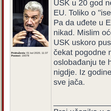
USK u 20 god ne
EU. Toliko o ''is
Pa da uđete u EU 
nikad. Mislim oć
USK uskoro pust
čekat pogodne 
Pridružen/a:
01 kol 2020, 11:37
Postovi:
19378
oslobađanju te 
nigdje. Iz godi
sve jača.
____________