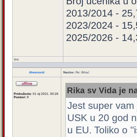
Broj učenika u
2013/2014 - 25
2023/2024 - 15
2025/2026 - 14
Vrh
Almoravid
Naslov:
Re: Bihać
Rika sv Vida je n
Pridružen/a:
01 sij 2021, 00:26
Postovi:
9
Jest super vam j
USK u 20 god n
u EU. Toliko o ''