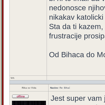
nedonosce njihovo
nikakav katolicki
Sta da ti kazem,
frustracije prosi
Od Bihaca do M
Vrh
Rika sv Vida
Naslov:
Re: Bihać
Jest super vam j