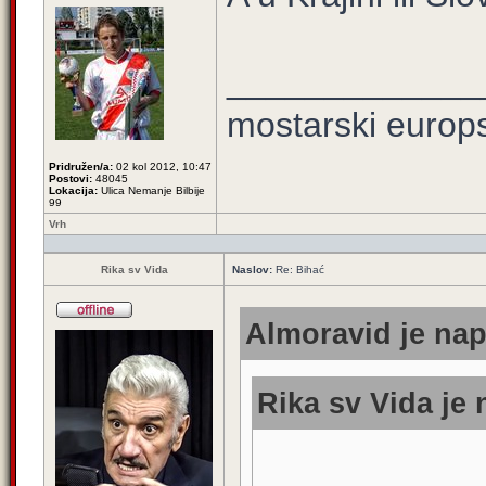
_____________
mostarski europ
Pridružen/a:
02 kol 2012, 10:47
Postovi:
48045
Lokacija:
Ulica Nemanje Bilbije
99
Vrh
Rika sv Vida
Naslov:
Re: Bihać
Almoravid je nap
Rika sv Vida je 