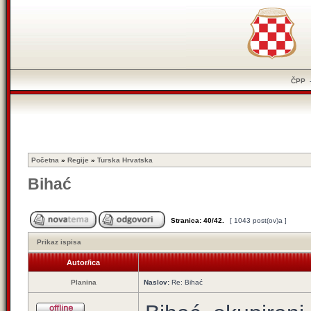
ČPP
Početna
»
Regije
»
Turska Hrvatska
Bihać
Stranica:
40
/
42
.
[ 1043 post(ov)a ]
Prikaz ispisa
Autor/ica
Planina
Naslov:
Re: Bihać