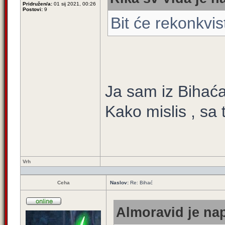
Pridružen/a:
01 sij 2021, 00:26
Postovi:
9
Bit će rekonkvis
Ja sam iz Bihaća
Kako mislis , sa 
Vrh
Ceha
Naslov:
Re: Bihać
Almoravid je nap