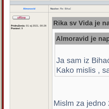
Almoravid
Naslov:
Re: Bihać
Rika sv Vida je n
Pridružen/a:
01 sij 2021, 00:26
Postovi:
9
Almoravid je nap
Ja sam iz Biha
Kako mislis , s
Mislm za jedno 