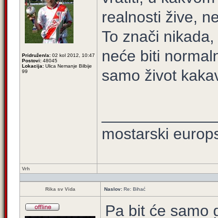
realnosti žive, n
To znači nikada, 
neće biti normal
Pridružen/a:
02 kol 2012, 10:47
Postovi:
48045
Lokacija:
Ulica Nemanje Bilbije
samo život kaka
99
_____________
mostarski europ
Vrh
Rika sv Vida
Naslov:
Re: Bihać
Pa bit će samo g