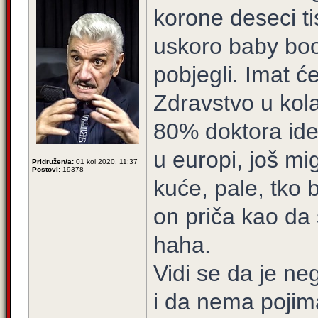
korone deseci ti
uskoro baby boo
pobjegli. Imat ć
Zdravstvo u kola
80% doktora ide 
u europi, još mig
Pridružen/a:
01 kol 2020, 11:37
Postovi:
19378
kuće, pale, tko 
on priča kao da s
haha.
Vidi se da je ne
i da nema pojim