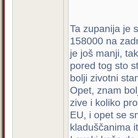
Ta zupanija je
158000 na zadn
je još manji, t
pored tog sto st
bolji zivotni st
Opet, znam bolj
zive i koliko p
EU, i opet se s
kladuščanima it