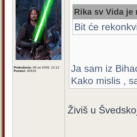
Rika sv Vida je 
Bit će rekonkv
Ja sam iz Biha
Pridružen/a:
08 svi 2009, 12:12
Postovi:
32618
Kako mislis , s
Živiš u Švedskoj 