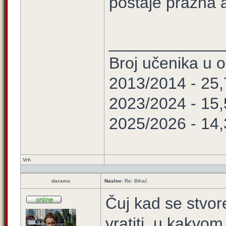
postaje prazna a
____________
Broj učenika u
2013/2014 - 25
2023/2024 - 15
2025/2026 - 14
Vrh
daramo
Naslov:
Re: Bihać
Čuj kad se stvore
vratiti, u kakvom