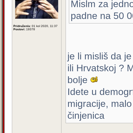
Mislm za jedno
padne na 50 0
Pridružen/a:
01 kol 2020, 11:37
Postovi:
19378
je li misliš da 
ili Hrvatskoj ? 
bolje
Idete u demogr
migracije, malo 
činjenica