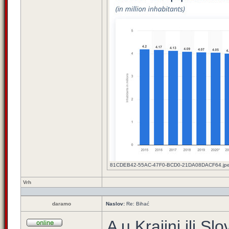
81CDEB42-55AC-47F0-BCD0-21DA08DACF64.jpeg [
Vrh
daramo
Naslov:
Re: Bihać
A u Krajini ili Slo