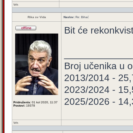
Vrh
Rika sv Vida
Naslov:
Re: Bihać
Bit će rekonkvis
____________
Broj učenika u
2013/2014 - 25
2023/2024 - 15
2025/2026 - 14
Pridružen/a:
01 kol 2020, 11:37
Postovi:
19378
Vrh