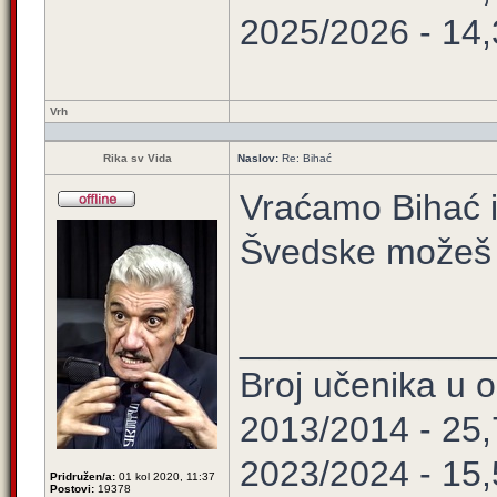
2025/2026 - 14
Vrh
Rika sv Vida
Naslov:
Re: Bihać
Vraćamo Bihać i c
Švedske možeš 
____________
Broj učenika u
2013/2014 - 25
2023/2024 - 15
Pridružen/a:
01 kol 2020, 11:37
Postovi:
19378