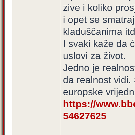
zive i koliko pr
i opet se smatra
kladuščanima itd
I svaki kaže da ć
uslovi za život.
Jedno je realnost
da realnost vidi.
europske vrijedno
https://www.bb
54627625