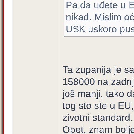
Pa da uđete u EU
nikad. Mislim oć
USK uskoro pust
Ta zupanija je 
158000 na zadnj
još manji, tako 
tog sto ste u EU, 
zivotni standard.
Opet, znam bolje