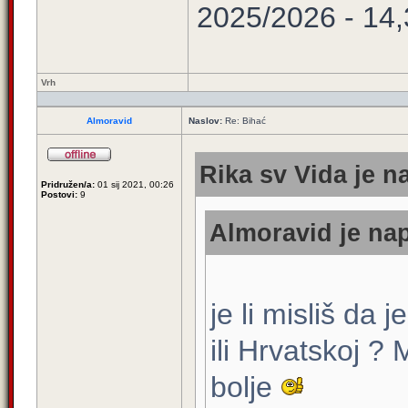
2025/2026 - 14
Vrh
Almoravid
Naslov:
Re: Bihać
Rika sv Vida je n
Pridružen/a:
01 sij 2021, 00:26
Postovi:
9
Almoravid je nap
je li misliš da 
ili Hrvatskoj ?
bolje