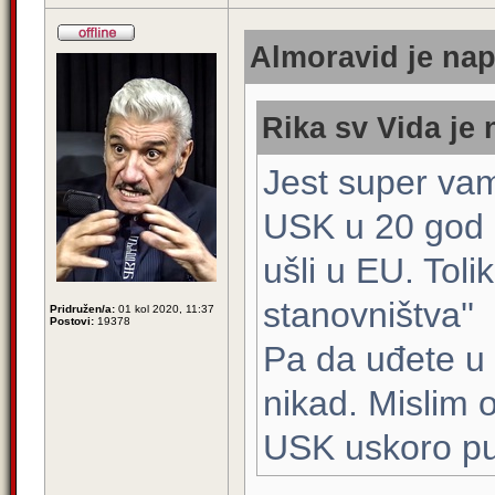
Almoravid je nap
Rika sv Vida je 
Jest super vam
USK u 20 god 
ušli u EU. Tolik
stanovništva''
Pridružen/a:
01 kol 2020, 11:37
Postovi:
19378
Pa da uđete u E
nikad. Mislim 
USK uskoro pus