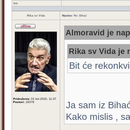
Vrh
Rika sv Vida
Naslov:
Re: Bihać
Almoravid je nap
Rika sv Vida je 
Bit će rekonkvi
Pridružen/a:
01 kol 2020, 11:37
Ja sam iz Biha
Postovi:
19378
Kako mislis , s