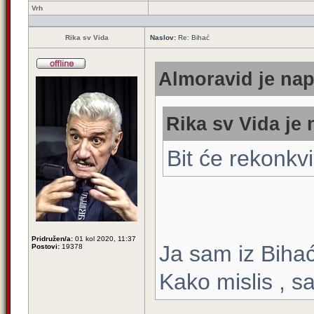
Vrh
Rika sv Vida
Naslov:
Re: Bihać
Almoravid je nap
Rika sv Vida je 
Bit će rekonkvi
Pridružen/a:
01 kol 2020, 11:37
Ja sam iz Biha
Postovi:
19378
Kako mislis , s