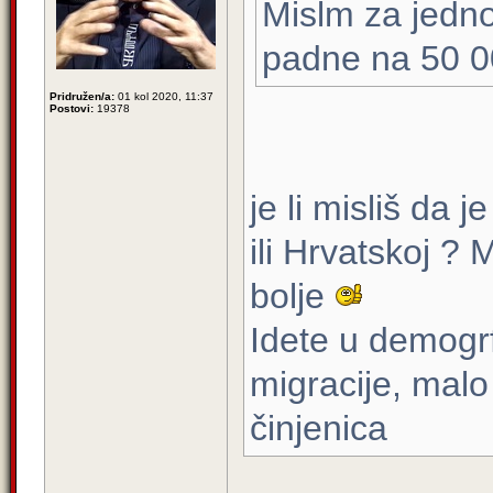
Mislm za jedno
padne na 50 0
Pridružen/a:
01 kol 2020, 11:37
Postovi:
19378
je li misliš da 
ili Hrvatskoj ? 
bolje
Idete u demogr
migracije, malo 
činjenica