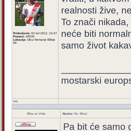
realnosti žive, n
To znači nikada, 
neće biti normal
Pridružen/a:
02 kol 2012, 10:47
Postovi:
48036
Lokacija:
Ulica Nemanje Bilbije
samo život kaka
99
_____________
mostarski europ
Vrh
Rika sv Vida
Naslov:
Re: Bihać
Pa bit će samo g