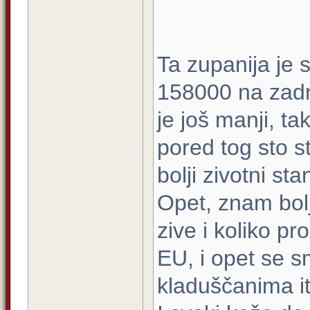
Ta zupanija je
158000 na zadn
je još manji, t
pored tog sto st
bolji zivotni st
Opet, znam bolj
zive i koliko p
EU, i opet se s
kladuščanima it