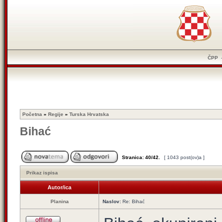
ČPP
Početna
»
Regije
»
Turska Hrvatska
Bihać
Stranica:
40
/
42
.
[ 1043 post(ov)a ]
Prikaz ispisa
Autor/ica
Planina
Naslov:
Re: Bihać