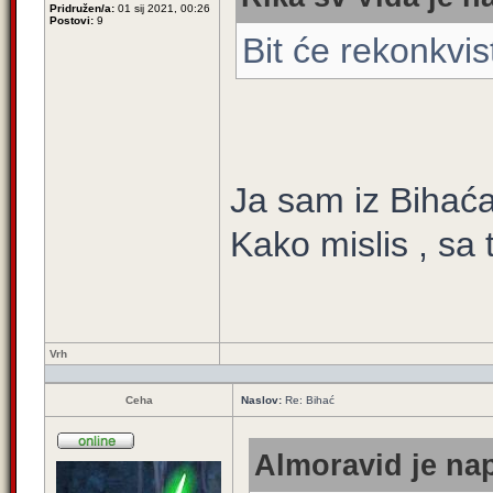
Pridružen/a:
01 sij 2021, 00:26
Postovi:
9
Bit će rekonkvis
Ja sam iz Bihaća
Kako mislis , sa 
Vrh
Ceha
Naslov:
Re: Bihać
Almoravid je nap