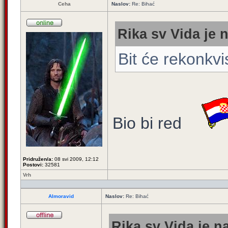
Ceha
Naslov:
Re: Bihać
Rika sv Vida je 
Bit će rekonkvi
Bio bi red
Pridružen/a:
08 svi 2009, 12:12
Postovi:
32581
Vrh
Almoravid
Naslov:
Re: Bihać
Rika sv Vida je n