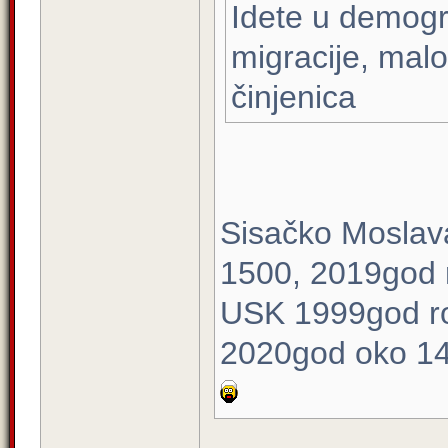
Idete u demogr
migracije, malo 
činjenica
Sisačko Moslav
1500, 2019god 
USK 1999god ro
2020god oko 1