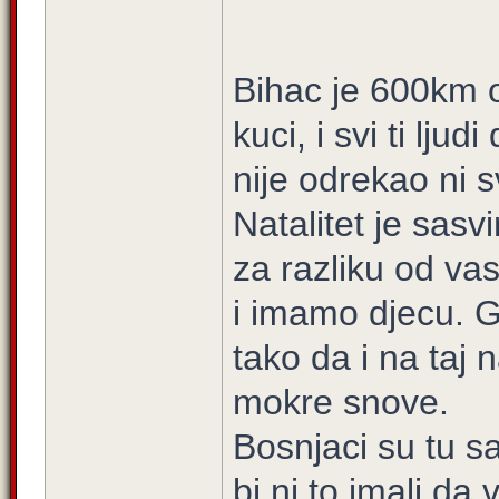
Bihac je 600km 
kuci, i svi ti lj
nije odrekao ni s
Natalitet je sas
za razliku od vas
i imamo djecu. Gu
tako da i na taj
mokre snove.
Bosnjaci su tu s
bi ni to imali da