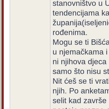
stanovništvo u 
tendencijama ka
županija(iseljen
rođenima.
Mogu se ti Bišća
u njemačkama i 
ni njihova djeca 
samo što nisu stv
Nit ćeš se ti vra
njih. Po anketa
selit kad završe