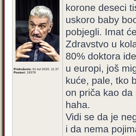
korone deseci ti
uskoro baby boo
pobjegli. Imat ć
Zdravstvo u kola
80% doktora ide 
u europi, još mig
Pridružen/a:
01 kol 2020, 11:37
Postovi:
19378
kuće, pale, tko 
on priča kao da s
haha.
Vidi se da je ne
i da nema pojim