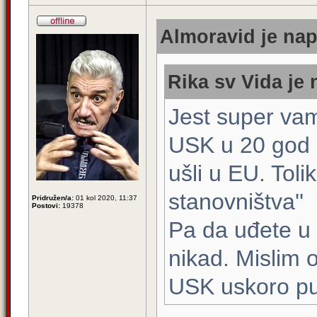
Almoravid je nap
Rika sv Vida je 
Jest super vam
USK u 20 god 
ušli u EU. Tolik
stanovništva''
Pridružen/a:
01 kol 2020, 11:37
Postovi:
19378
Pa da uđete u E
nikad. Mislim 
USK uskoro pus