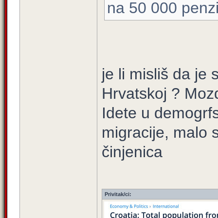
na 50 000 penzi
je li misliš da je
Hrvatskoj ? Mozd
Idete u demogrf
migracije, malo s
činjenica
Privitak/ci: