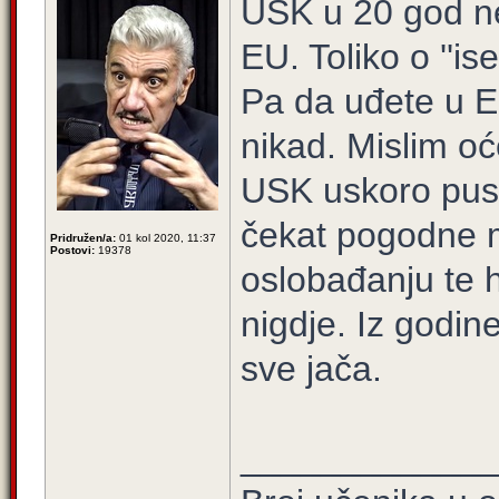
USK u 20 god ne
EU. Toliko o ''is
Pa da uđete u EU 
nikad. Mislim oć
USK uskoro pust
čekat pogodne 
Pridružen/a:
01 kol 2020, 11:37
Postovi:
19378
oslobađanju te 
nigdje. Iz godi
sve jača.
____________