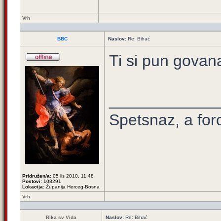
Vrh
BBC
Naslov:
Re: Bihać
Ti si pun govan
____________
Spetsnaz, a for
Pridružen/a:
05 lis 2010, 11:48
Postovi:
108291
Lokacija:
Županija Herceg-Bosna
Vrh
Rika sv Vida
Naslov:
Re: Bihać