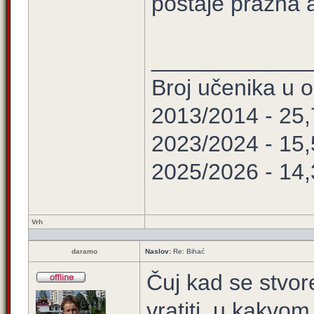
postaje prazna a
____________
Broj učenika u
2013/2014 - 25
2023/2024 - 15
2025/2026 - 14
Vrh
daramo
Naslov:
Re: Bihać
Čuj kad se stvore
vratiti, u kakvom