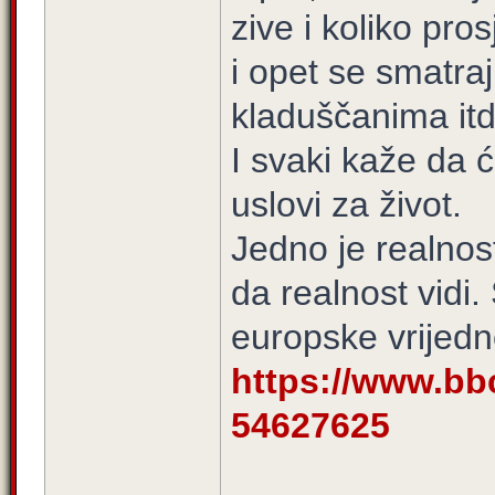
zive i koliko pr
i opet se smatra
kladuščanima itd
I svaki kaže da ć
uslovi za život.
Jedno je realnost
da realnost vidi.
europske vrijedno
https://www.bb
54627625