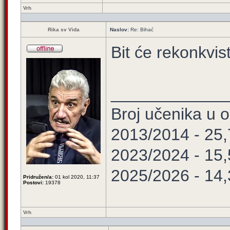
Vrh
Rika sv Vida
Naslov:
Re: Bihać
Bit će rekonkvis
____________
Broj učenika u
2013/2014 - 25
2023/2024 - 15
2025/2026 - 14
Pridružen/a:
01 kol 2020, 11:37
Postovi:
19378
Vrh