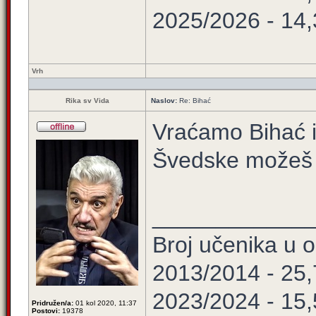
2025/2026 - 14
Vrh
Rika sv Vida
Naslov:
Re: Bihać
Vraćamo Bihać i c
Švedske možeš 
____________
Broj učenika u
2013/2014 - 25
2023/2024 - 15
Pridružen/a:
01 kol 2020, 11:37
Postovi:
19378