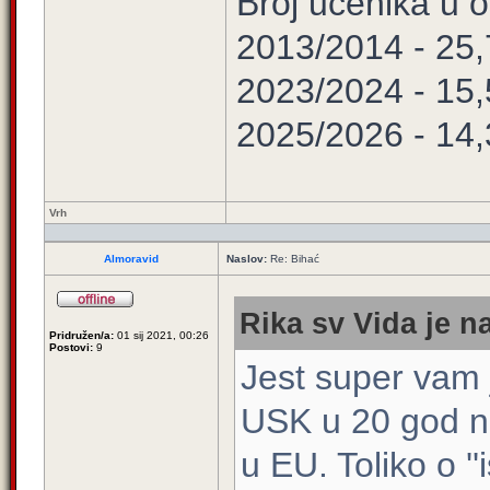
Broj učenika u
2013/2014 - 25
2023/2024 - 15
2025/2026 - 14
Vrh
Almoravid
Naslov:
Re: Bihać
Rika sv Vida je n
Pridružen/a:
01 sij 2021, 00:26
Postovi:
9
Jest super vam j
USK u 20 god n
u EU. Toliko o ''