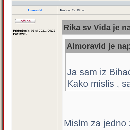
Almoravid
Naslov:
Re: Bihać
Rika sv Vida je n
Pridružen/a:
01 sij 2021, 00:26
Postovi:
9
Almoravid je nap
Ja sam iz Biha
Kako mislis , s
Mislm za jedno 