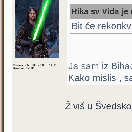
Rika sv Vida je 
Bit će rekonkv
Ja sam iz Biha
Pridružen/a:
08 svi 2009, 12:12
Postovi:
32581
Kako mislis , s
Živiš u Švedskoj 