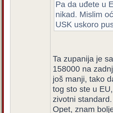
Pa da uđete u EU
nikad. Mislim oć
USK uskoro pust
Ta zupanija je 
158000 na zadnj
još manji, tako 
tog sto ste u EU, 
zivotni standard.
Opet, znam bolje