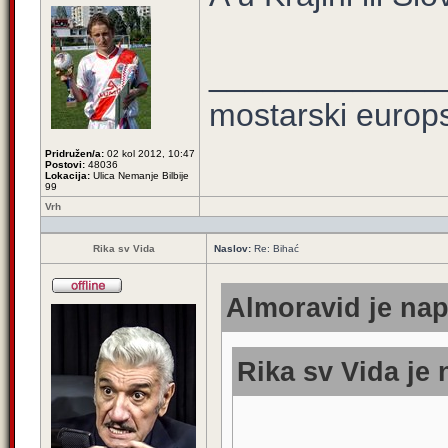
_____________
mostarski europ
Pridružen/a:
02 kol 2012, 10:47
Postovi:
48036
Lokacija:
Ulica Nemanje Bilbije
99
Vrh
Rika sv Vida
Naslov:
Re: Bihać
Almoravid je nap
Rika sv Vida je 