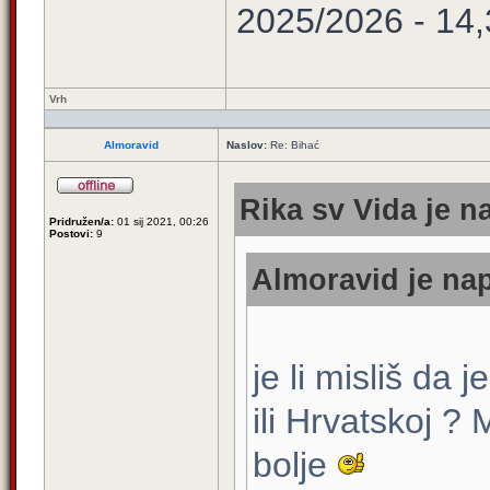
2025/2026 - 14
Vrh
Almoravid
Naslov:
Re: Bihać
Rika sv Vida je n
Pridružen/a:
01 sij 2021, 00:26
Postovi:
9
Almoravid je nap
je li misliš da 
ili Hrvatskoj ?
bolje