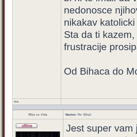
nedonosce njihovo
nikakav katolicki
Sta da ti kazem,
frustracije prosi
Od Bihaca do M
Vrh
Rika sv Vida
Naslov:
Re: Bihać
Jest super vam j