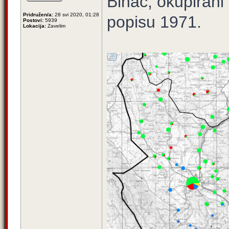
Bihać, okupirani 
Pridružen/a:
28 svi 2020, 01:28
popisu 1971.
Postovi:
5939
Lokacija:
Zavelim