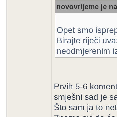
novovrijeme je na
Opet smo isprep
Birajte riječi u
neodmjerenim i
Prvih 5-6 koment
smješni sad je 
Što sam ja to ne