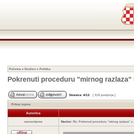
Početna
»
Društvo
»
Politika
Pokrenuti proceduru "mirnog razlaza"
Stranica:
4
/
13
.
[ 319 post(ov)a ]
Prikaz ispisa
Autor/ica
novovrijeme
Naslov:
Re: Pokrenuti proceduru "mirnog razlaza" u