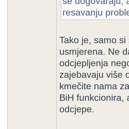
se dogovaraju, 
resavanju probl
Tako je, samo si
usmjerena. Ne d
odcjepljenja neg
zajebavaju više 
kmečite nama za
BiH funkcionira, 
odcjepe.