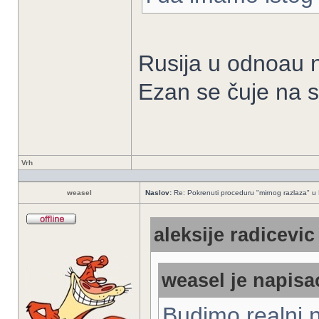
Rusija u odnoau n
Ezan se čuje na 
Vrh
weasel
Naslov:
Re: Pokrenuti proceduru "mirnog razlaza" u
aleksije radicevic
weasel je napisao
Budimo realni n