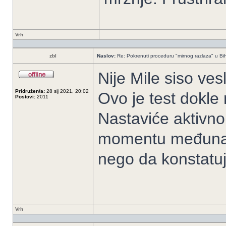
Vrh
zbl
Naslov:
Re: Pokrenuti proceduru "mirnog razlaza" u Bi
Nije Mile siso ves
Pridružen/a:
28 sij 2021, 20:02
Ovo je test dokle 
Postovi:
2011
Nastaviće aktivno
momentu međunar
nego da konstatuj
Vrh