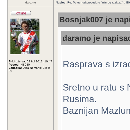
daramo
Naslov:
Re: Pokrenuti proceduru "mirnog razlaza" u Bi
Bosnjak007 je napi
daramo je napisao
Rasprava s izrad
Pridružen/a:
02 kol 2012, 10:47
Postovi:
48030
Lokacija:
Ulica Nemanje Bilbije
99
Sretno u ratu s
Rusima.
Baznijan Mazlumi