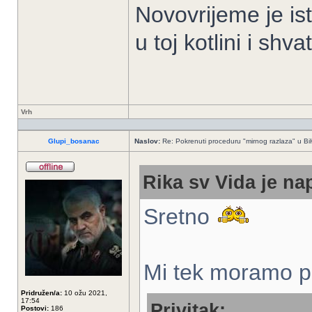
Novovrijeme je ist
u toj kotlini i sh
Vrh
Glupi_bosanac
Naslov:
Re: Pokrenuti proceduru "mirnog razlaza" u Bi
Rika sv Vida je nap
Sretno
Mi tek moramo po
Pridružen/a:
10 ožu 2021,
17:54
Privitak:
Postovi:
186