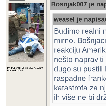
Bosnjak007 je nap
weasel je napisao
Budimo realni n
mirno. Bošnjaci
reakciju Amerik
nešto napraviti 
dugo su pustili 
Pridružen/a:
08 srp 2017, 10:10
Postovi:
36464
raspadne franke
katastrofa za nj
ih više ne bi dr