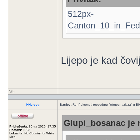
512px-
Canton_10_in_Fed
Lijepo je kad čov
Vrh
HHerceg
Naslov:
Re: Pokrenuti proceduru "mirnog razlaza" u Bi
Glupi_bosanac je 
Pridružen/a:
30 tra 2020, 17:35
Postovi:
9998
Lokacija:
No Country for White
Men