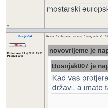
mostarski europs
Vrh
Bosnjak007
Naslov:
Re: Pokrenuti proceduru "mirnog razlaza" u Bi
novovrijeme je nap
Pridružen/a:
24 sij 2019, 19:33
Postovi:
2165
Bosnjak007 je nap
Kad vas protjera
državi, a imate 