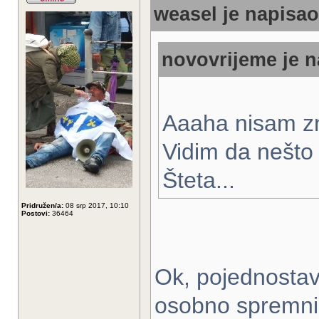
weasel je napisao
novovrijeme je n
Aaaha nisam z
Vidim da nešto 
Šteta...
Pridružen/a:
08 srp 2017, 10:10
Postovi:
36464
Ok, pojednostavi
osobno spremni 