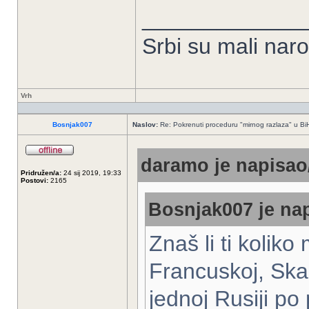
_____________
Srbi su mali nar
Vrh
Bosnjak007
Naslov:
Re: Pokrenuti proceduru "mirnog razlaza" u Bi
daramo je napisao/
Pridružen/a:
24 sij 2019, 19:33
Postovi:
2165
Bosnjak007 je nap
Znaš li ti kolik
Francuskoj, Skan
jednoj Rusiji po