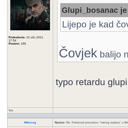
Glupi_bosanac je 
Lijepo je kad č
Pridružen/a:
10 ožu 2021,
17:54
Postovi:
186
Čovjek
bаlijo
typo retardu glupi
Vrh
HHerceg
Naslov:
Re: Pokrenuti proceduru "mirnog razlaza" u Bi