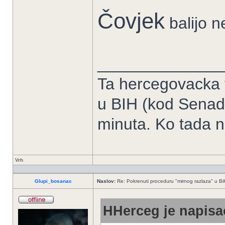
Čovjek
bаlijo 
______________
Ta hercegovacka tr
u BIH (kod Senad
minuta. Ko tada n
Vrh
Glupi_bosanac
Naslov:
Re: Pokrenuti proceduru "mirnog razlaza" u Bi
HHerceg je napisao