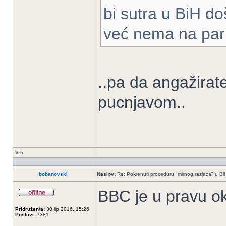
bi sutra u BiH do
već nema na par 
..pa da angažirate 
pucnjavom..
Vrh
bobanovski
Naslov:
Re: Pokrenuti proceduru "mirnog razlaza" u Bi
BBC je u pravu o
Pridružen/a:
30 lip 2016, 15:26
Postovi:
7381