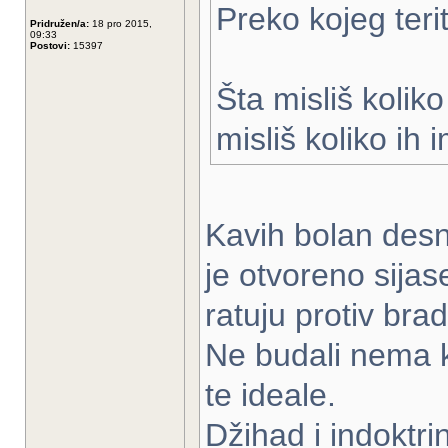
Preko kojeg terit
Pridružen/a:
18 pro 2015,
09:33
Postovi:
15397
Šta misliš kolik
misliš koliko ih
Kavih bolan des
je otvoreno sijaset
ratuju protiv bra
Ne budali nema k
te ideale.
Džihad i indoktrin