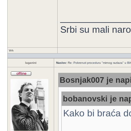
_____________
Srbi su mali nar
Vrh
laganini
Naslov:
Re: Pokrenuti proceduru "mirnog razlaza" u Bi
Bosnjak007 je napi
bobanovski je nap
Kako bi braća 