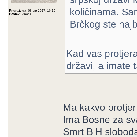
količinama. Sa
Pridružen/a:
08 srp 2017, 10:10
Postovi:
36464
Brčkog ste najb
Kad vas protjera
državi, a imate 
Ma kakvo protjeri
Ima Bosne za sva
Smrt BiH slobod