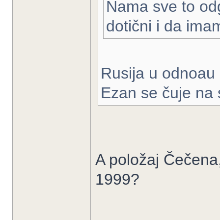
Nama sve to odg
dotični i da imam
Rusija u odnoau 
Ezan se čuje na
A položaj Čečena,
1999?
______________