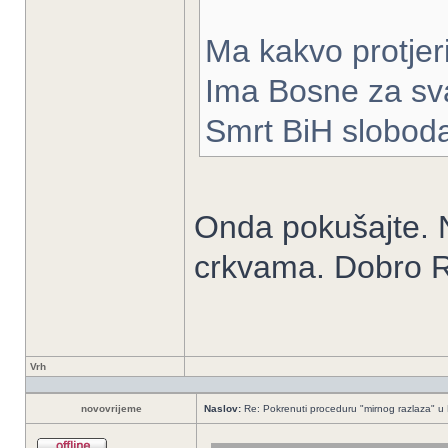
Ma kakvo protjeri
Ima Bosne za sva
Smrt BiH slobod
Onda pokušajte.
crkvama. Dobro Ro
Vrh
novovrijeme
Naslov:
Re: Pokrenuti proceduru "mirnog razlaza" u