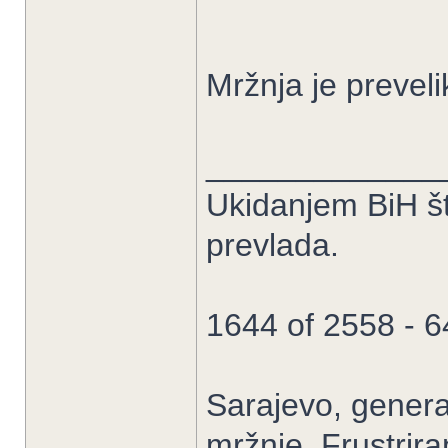
Mržnja je prevelik
_____________
Ukidanjem BiH š
prevlada.
1644 of 2558 - 
Sarajevo, general
mržnje. Frustrir