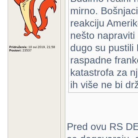
mirno. Bošnjaci
reakciju Amerik
nešto napraviti 
dugo su pustili 
Pridružen/a:
10 svi 2019, 21:58
Postovi:
23537
raspadne franke
katastrofa za nj
ih više ne bi dr
Pred ovu RS DE