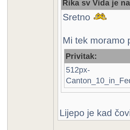
Rika sv Vida je na
Sretno
Mi tek moramo p
Privitak:
512px-
Canton_10_in_Fed
Lijepo je kad čo