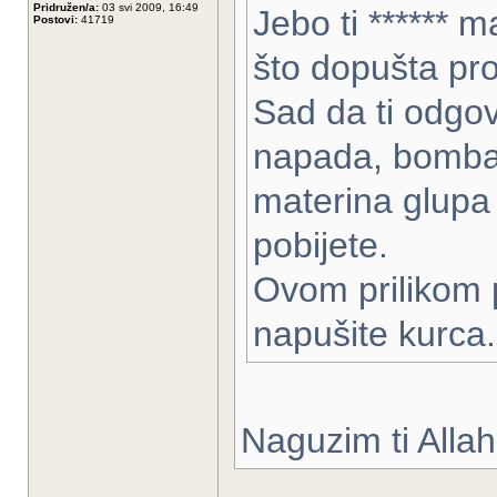
Pridružen/a:
03 svi 2009, 16:49
Jebo ti ****** m
Postovi:
41719
što dopušta pro
Sad da ti odgo
napada, bomba
materina glupa 
pobijete.
Ovom prilikom
napušite kurca.
Naguzim ti Allah