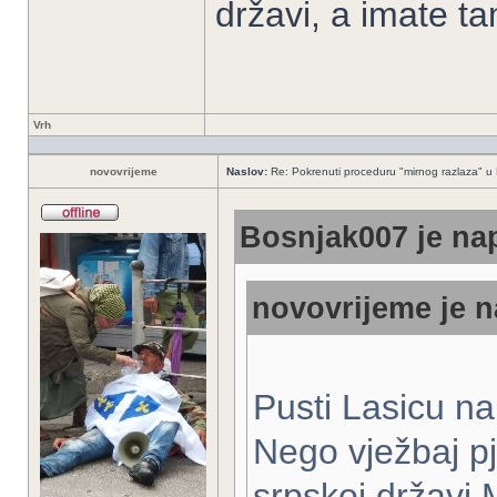
državi, a imate t
Vrh
novovrijeme
Naslov:
Re: Pokrenuti proceduru "mirnog razlaza" u
Bosnjak007 je nap
novovrijeme je n
Pusti Lasicu na
Nego vježbaj p
srpskoj državi