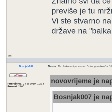
Znamo svi da će
previše je tu mrž
Vi ste stvarno na
države na "balka
Vrh
Bosnjak007
Naslov:
Re: Pokrenuti proceduru "mirnog razlaza" u Bi
novovrijeme je nap
Pridružen/a:
24 sij 2019, 19:33
Postovi:
2165
Bosnjak007 je nap