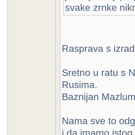
svake zrnke nik
Rasprava s izrad
Sretno u ratu s 
Rusima.
Baznijan Mazlumi 
Nama sve to odgo
i da imamo istog 