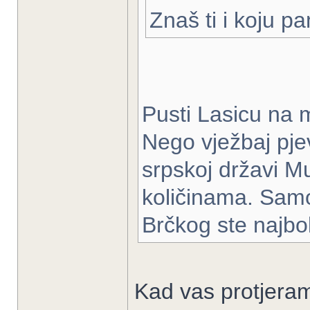
Znaš ti i koju p
Pusti Lasicu na m
Nego vježbaj pje
srpskoj državi 
količinama. Samo
Brčkog ste najbol
Kad vas protjeram