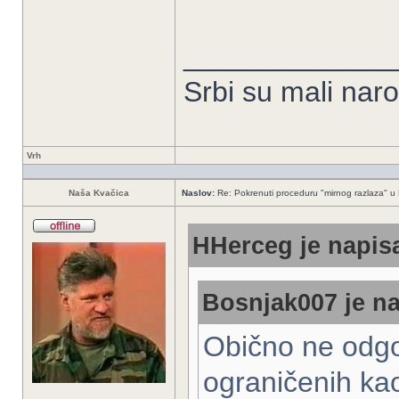
_____________
Srbi su mali nar
Vrh
Naša Kvačica
Naslov:
Re: Pokrenuti proceduru "mirnog razlaza" u
HHerceg je napisa
Bosnjak007 je na
Obično ne odg
ograničenih kao 