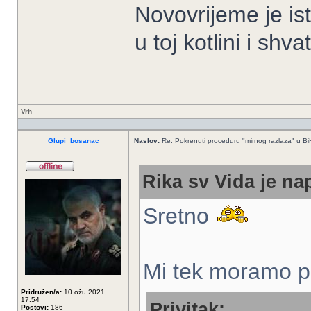
Novovrijeme je ist
u toj kotlini i sh
Vrh
Glupi_bosanac
Naslov:
Re: Pokrenuti proceduru "mirnog razlaza" u Bi
Rika sv Vida je nap
Sretno
Mi tek moramo po
Pridružen/a:
10 ožu 2021,
17:54
Privitak:
Postovi:
186