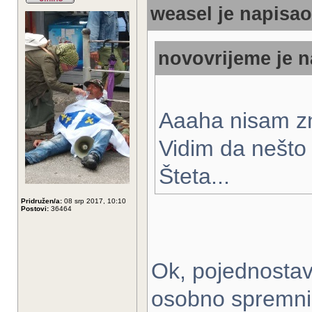
weasel je napisao
novovrijeme je n
Aaaha nisam z
Vidim da nešto 
Šteta...
Pridružen/a:
08 srp 2017, 10:10
Postovi:
36464
Ok, pojednostavi
osobno spremni 