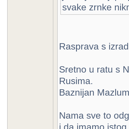
svake zrnke nik
Rasprava s izrad
Sretno u ratu s 
Rusima.
Baznijan Mazlumi 
Nama sve to odgo
i da imamo istog 