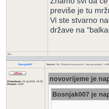
Znamo svi da će
previše je tu mrž
Vi ste stvarno na
države na "balka
Vrh
Bosnjak007
Naslov:
Re: Pokrenuti proceduru "mirnog razlaza" u Bi
novovrijeme je nap
Pridružen/a:
24 sij 2019, 19:33
Postovi:
2165
Bosnjak007 je nap