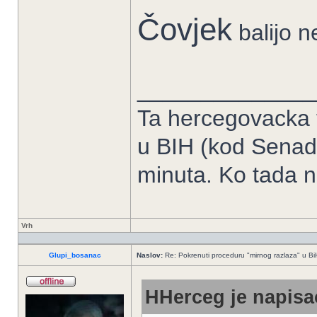
Čovjek
bаlijo 
______________
Ta hercegovacka tr
u BIH (kod Senad
minuta. Ko tada n
Vrh
Glupi_bosanac
Naslov:
Re: Pokrenuti proceduru "mirnog razlaza" u Bi
HHerceg je napisao