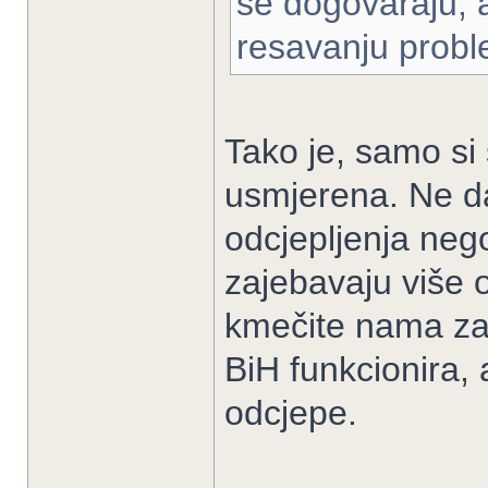
se dogovaraju, 
resavanju probl
Tako je, samo si
usmjerena. Ne d
odcjepljenja neg
zajebavaju više 
kmečite nama za
BiH funkcionira, 
odcjepe.