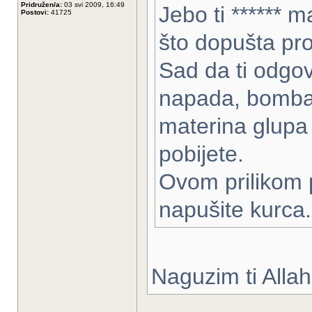
Pridružen/a:
03 svi 2009, 16:49
Jebo ti ****** m
Postovi:
41725
što dopušta pro
Sad da ti odgo
napada, bomba
materina glupa 
pobijete.
Ovom prilikom
napušite kurca.
Naguzim ti Allah