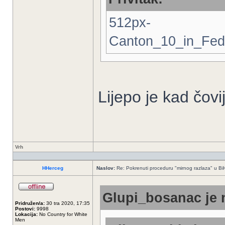
512px-
Canton_10_in_Fed
Lijepo je kad čov
Vrh
HHerceg
Naslov:
Re: Pokrenuti proceduru "mirnog razlaza" u Bi
Glupi_bosanac je 
Pridružen/a:
30 tra 2020, 17:35
Postovi:
9998
Lokacija:
No Country for White
Men