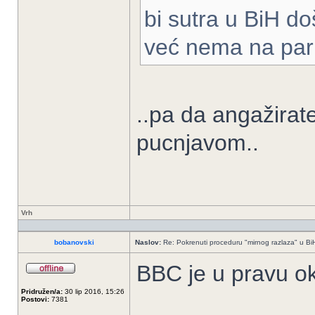
bi sutra u BiH do
već nema na par 
..pa da angažirate 
pucnjavom..
Vrh
bobanovski
Naslov:
Re: Pokrenuti proceduru "mirnog razlaza" u Bi
BBC je u pravu o
Pridružen/a:
30 lip 2016, 15:26
Postovi:
7381