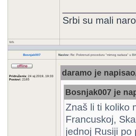
_____________
Srbi su mali nar
Vrh
Bosnjak007
Naslov:
Re: Pokrenuti proceduru "mirnog razlaza" u Bi
daramo je napisao/
Pridružen/a:
24 sij 2019, 19:33
Postovi:
2165
Bosnjak007 je nap
Znaš li ti kolik
Francuskoj, Skan
jednoj Rusiji po