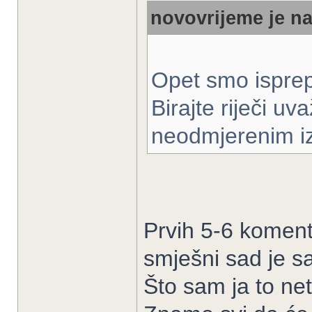
novovrijeme je na
Opet smo isprep
Birajte riječi u
neodmjerenim i
Prvih 5-6 koment
smješni sad je 
Što sam ja to ne