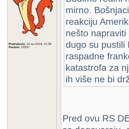
mirno. Bošnjaci
reakciju Amerik
nešto napraviti 
dugo su pustili 
Pridružen/a:
10 svi 2019, 21:58
Postovi:
23537
raspadne franke
katastrofa za nj
ih više ne bi dr
Pred ovu RS DE