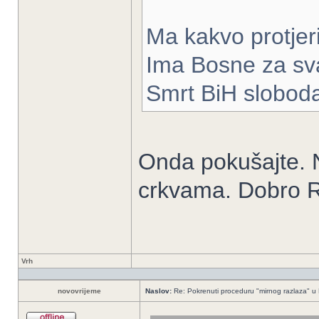
Ma kakvo protjeri
Ima Bosne za sva
Smrt BiH slobod
Onda pokušajte.
crkvama. Dobro Ro
Vrh
novovrijeme
Naslov:
Re: Pokrenuti proceduru "mirnog razlaza" u