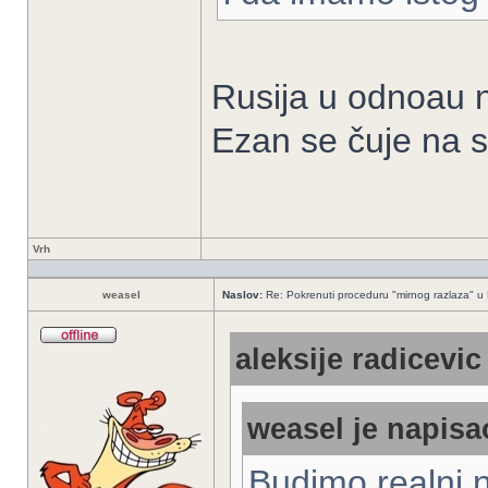
Rusija u odnoau n
Ezan se čuje na 
Vrh
weasel
Naslov:
Re: Pokrenuti proceduru "mirnog razlaza" u
aleksije radicevic
weasel je napisao
Budimo realni n