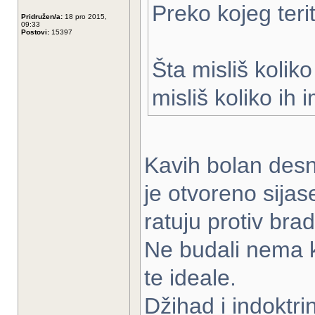
Preko kojeg terit
Pridružen/a:
18 pro 2015,
09:33
Postovi:
15397
Šta misliš kolik
misliš koliko ih
Kavih bolan des
je otvoreno sijaset
ratuju protiv bra
Ne budali nema k
te ideale.
Džihad i indoktrin