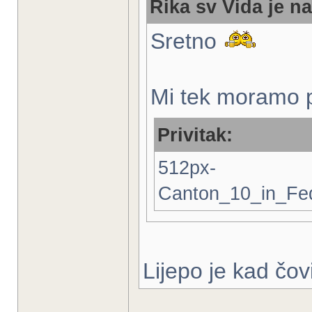
Rika sv Vida je na
Sretno
Mi tek moramo p
Privitak:
512px-
Canton_10_in_Fed
Lijepo je kad čo