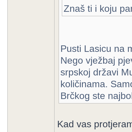
Znaš ti i koju p
Pusti Lasicu na m
Nego vježbaj pje
srpskoj državi 
količinama. Samo
Brčkog ste najbol
Kad vas protjeram