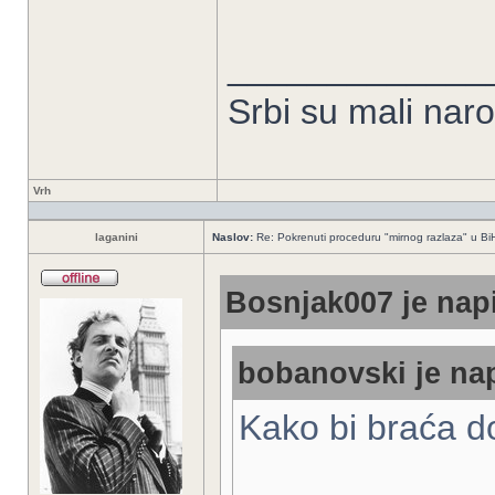
_____________
Srbi su mali nar
Vrh
laganini
Naslov:
Re: Pokrenuti proceduru "mirnog razlaza" u Bi
Bosnjak007 je napi
bobanovski je nap
Kako bi braća 