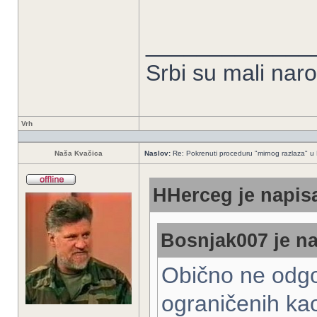
_____________
Srbi su mali nar
Vrh
Naša Kvačica
Naslov:
Re: Pokrenuti proceduru "mirnog razlaza" u
HHerceg je napisa
Bosnjak007 je na
Obično ne odg
ograničenih kao 