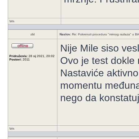
Vrh
zbl
Naslov:
Re: Pokrenuti proceduru "mirnog razlaza" u Bi
Nije Mile siso ves
Pridružen/a:
28 sij 2021, 20:02
Ovo je test dokle 
Postovi:
2011
Nastaviće aktivno
momentu međunar
nego da konstatuj
Vrh