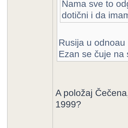
Nama sve to odg
dotični i da imam
Rusija u odnoau 
Ezan se čuje na
A položaj Čečena,
1999?
______________