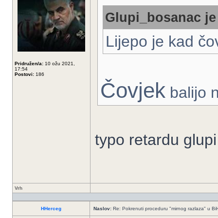
Glupi_bosanac je 
Lijepo je kad č
Pridružen/a:
10 ožu 2021,
17:54
Postovi:
186
Čovjek
bаlijo
typo retardu glupi
Vrh
HHerceg
Naslov:
Re: Pokrenuti proceduru "mirnog razlaza" u Bi