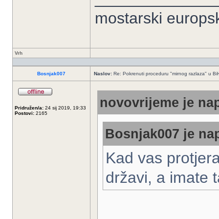
mostarski europs
Vrh
Bosnjak007
Naslov:
Re: Pokrenuti proceduru "mirnog razlaza" u Bi
novovrijeme je nap
Pridružen/a:
24 sij 2019, 19:33
Postovi:
2165
Bosnjak007 je nap
Kad vas protjera
državi, a imate 