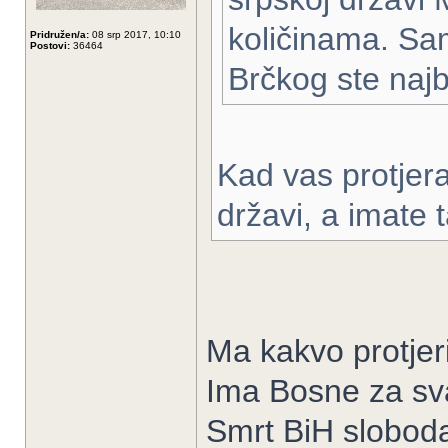
količinama. Sa
Pridružen/a:
08 srp 2017, 10:10
Postovi:
36464
Brčkog ste najb
Kad vas protjera
državi, a imate 
Ma kakvo protjeri
Ima Bosne za sva
Smrt BiH slobod