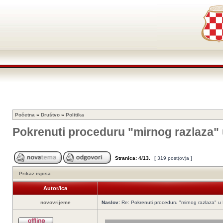
Početna
»
Društvo
»
Politika
Pokrenuti proceduru "mirnog razlaza"
Stranica:
4
/
13
.
[ 319 post(ov)a ]
Prikaz ispisa
Autor/ica
novovrijeme
Naslov:
Re: Pokrenuti proceduru "mirnog razlaza" u