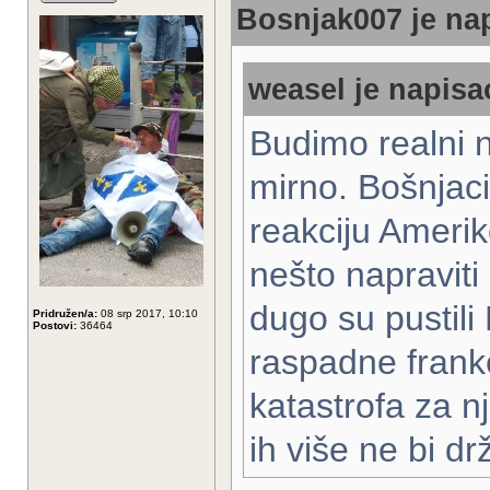
Bosnjak007 je nap
weasel je napisao
Budimo realni n
mirno. Bošnjaci
reakciju Amerik
nešto napraviti 
dugo su pustili 
Pridružen/a:
08 srp 2017, 10:10
Postovi:
36464
raspadne franke
katastrofa za nj
ih više ne bi dr