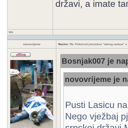
državi, a imate t
Vrh
novovrijeme
Naslov:
Re: Pokrenuti proceduru "mirnog razlaza" u
Bosnjak007 je nap
novovrijeme je n
Pusti Lasicu na
Nego vježbaj p
srpskoj državi