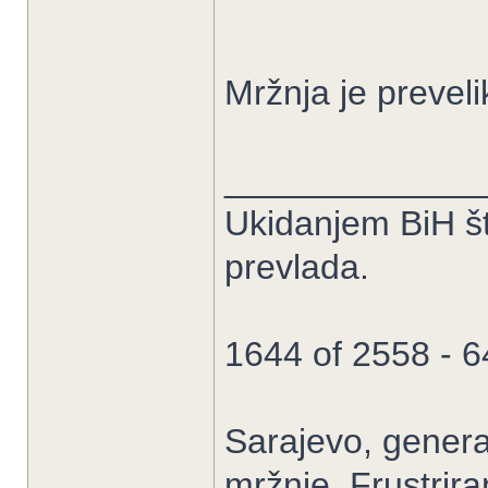
Mržnja je prevelik
_____________
Ukidanjem BiH š
prevlada.
1644 of 2558 - 
Sarajevo, general
mržnje. Frustrir