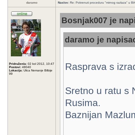
daramo
Naslov:
Re: Pokrenuti proceduru "mirnog razlaza" u Bi
Bosnjak007 je napi
daramo je napisao
Rasprava s izrad
Pridružen/a:
02 kol 2012, 10:47
Postovi:
48040
Lokacija:
Ulica Nemanje Bilbije
99
Sretno u ratu s
Rusima.
Baznijan Mazlumi