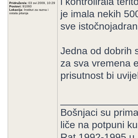
i kontrolirala teri
Pridružen/a:
03 svi 2009, 10:29
Postovi:
91060
Lokacija:
Institut za razna i
je imala nekih 50
ostala pitanja
sve istočnojadran
Jedna od dobrih st
za sva vremena e
prisutnost bi uvije
______________
Bošnjaci su prima
liče na potpuni k
Rat 1992-1995 u B