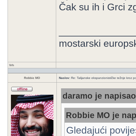
Čak su ih i Grci z
______________
mostarski europs
Vrh
Robbie MO
Naslov:
Re: Talijanske ekspanzionističke težnje kroz po
daramo je napisao/
Robbie MO je nap
Gledajući povije