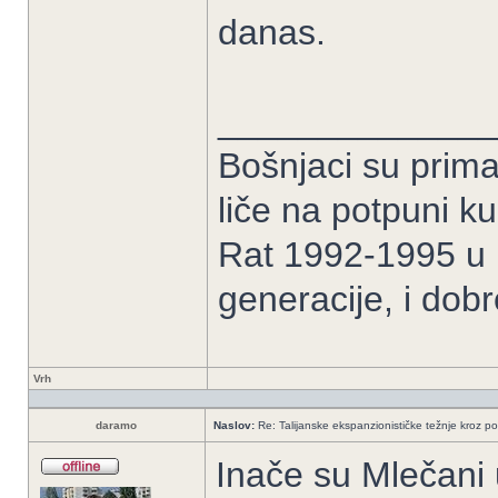
danas.
______________
Bošnjaci su prima
liče na potpuni k
Rat 1992-1995 u B
generacije, i dob
Vrh
daramo
Naslov:
Re: Talijanske ekspanzionističke težnje kroz po
Inače su Mlečani 