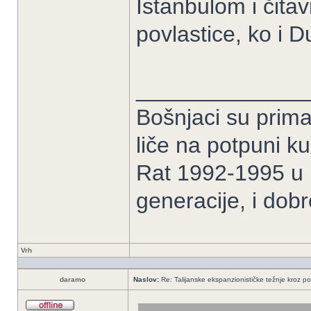
Istanbulom i čita
povlastice, ko i D
______________
Bošnjaci su prima
liče na potpuni k
Rat 1992-1995 u B
generacije, i dob
Vrh
daramo
Naslov:
Re: Talijanske ekspanzionističke težnje kroz po