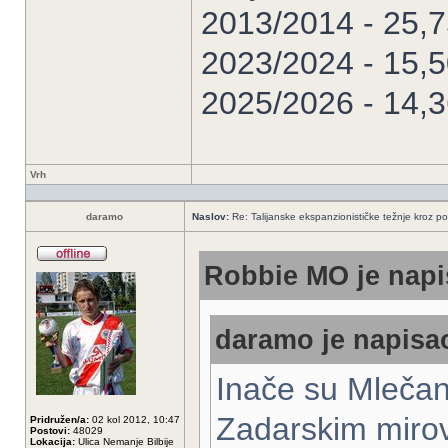
2013/2014 - 25,
2023/2024 - 15,
2025/2026 - 14,
Vrh
daramo
Naslov:
Re: Talijanske ekspanzionističke težnje kroz po
Robbie MO je napi
daramo je napisao
Inače su Mlečani
Zadarskim miro
Pridružen/a:
02 kol 2012, 10:47
Postovi:
48029
Lokacija:
Ulica Nemanje Bilbije