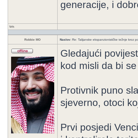
generacije, i dob
Vrh
Robbie MO
Naslov:
Re: Talijanske ekspanzionističke težnje kroz po
Gledajući povijest
kod misli da bi se h
Protivnik puno sl
sjeverno, otoci ko
Prvi posjedi Venci