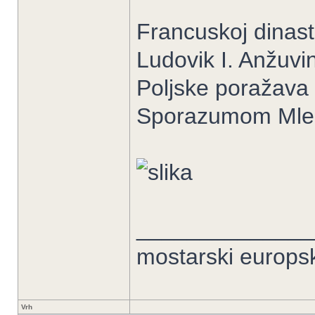
Francuskoj dinast
Ludovik I. Anžuvin
Poljske poražava 
Sporazumom Mlečan
______________
mostarski europs
Vrh