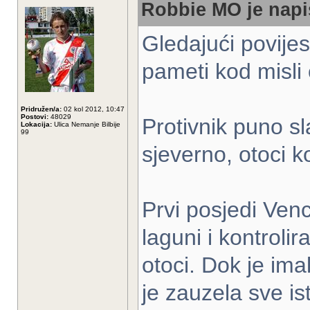
Robbie MO je napi
Gledajući povijes
pameti kod misli o
Pridružen/a:
02 kol 2012, 10:47
Postovi:
48029
Protivnik puno s
Lokacija:
Ulica Nemanje Bilbije
99
sjeverno, otoci ko
Prvi posjedi Venc
laguni i kontrolira
otoci. Dok je im
je zauzela sve i