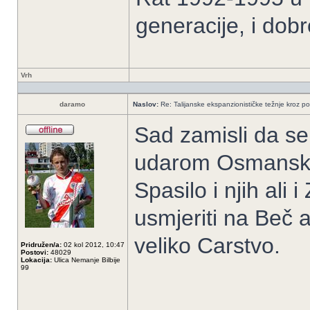
generacije, i dob
Vrh
daramo
Naslov:
Re: Talijanske ekspanzionističke težnje kroz po
Sad zamisli da se 
udarom Osmanskog
Spasilo i njih ali 
usmjeriti na Beč a
veliko Carstvo.
Pridružen/a:
02 kol 2012, 10:47
Postovi:
48029
Lokacija:
Ulica Nemanje Bilbije
99
______________