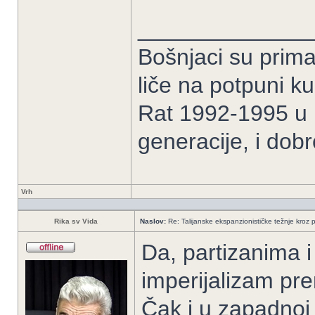
______________
Bošnjaci su prima
liče na potpuni k
Rat 1992-1995 u B
generacije, i dob
Vrh
Rika sv Vida
Naslov:
Re: Talijanske ekspanzionističke težnje kroz p
Da, partizanima i 
imperijalizam pre
Čak i u zapadnoj