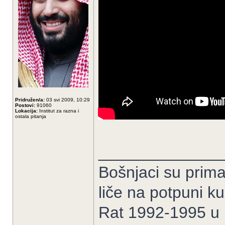
Pridružen/a:
03 svi 2009, 10:29
Postovi:
91060
Lokacija:
Institut za razna i
ostala pitanja
______________
Bošnjaci su prima
liče na potpuni k
Rat 1992-1995 u B