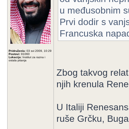
u međusobnim s
Prvi dodir s vanj
Francuska napada
Pridružen/a:
03 svi 2009, 10:29
Postovi:
91060
Lokacija:
Institut za razna i
ostala pitanja
Zbog takvog relat
njih krenula Ren
U Italiji Renesans
ruše Grčku, Bugar