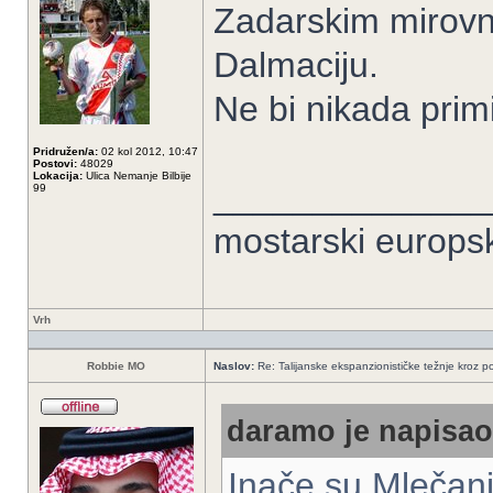
Zadarskim mirovn
Dalmaciju.
Ne bi nikada primi
Pridružen/a:
02 kol 2012, 10:47
Postovi:
48029
Lokacija:
Ulica Nemanje Bilbije
______________
99
mostarski europs
Vrh
Robbie MO
Naslov:
Re: Talijanske ekspanzionističke težnje kroz po
daramo je napisao/
Inače su Mlečani