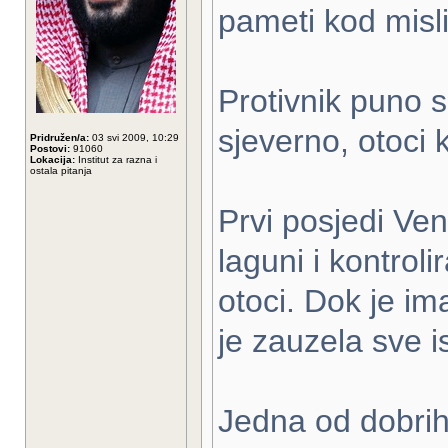
pameti kod misli 
Protivnik puno 
sjeverno, otoci k
Pridružen/a:
03 svi 2009, 10:29
Postovi:
91060
Lokacija:
Institut za razna i
ostala pitanja
Prvi posjedi Ven
laguni i kontrolir
otoci. Dok je i
je zauzela sve 
Jedna od dobrih 