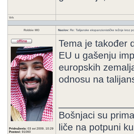
Vrh
Robbie MO
Naslov:
Re: Talijanske ekspanzionističke težnje kroz po
Tema je također d
EU u gašenju imper
europskih zemalja
odnosu na talijan
______________
Bošnjaci su prima
liče na potpuni k
Pridružen/a:
03 svi 2009, 10:29
Postovi:
91060