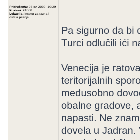
Pridružen/a:
03 svi 2009, 10:29
Postovi:
91060
Lokacija:
Institut za razna i
ostala pitanja
Pa sigurno da bi 
Turci odlučili ići n
Venecija je ratov
teritorijalnih spo
međusobno dovodil
obalne gradove, a
napasti. Ne znam 
dovela u Jadran. 