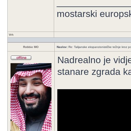
______________
mostarski europs
Vrh
Robbie MO
Naslov:
Re: Talijanske ekspanzionističke težnje kroz po
Nadrealno je vidje
stanare zgrada kao