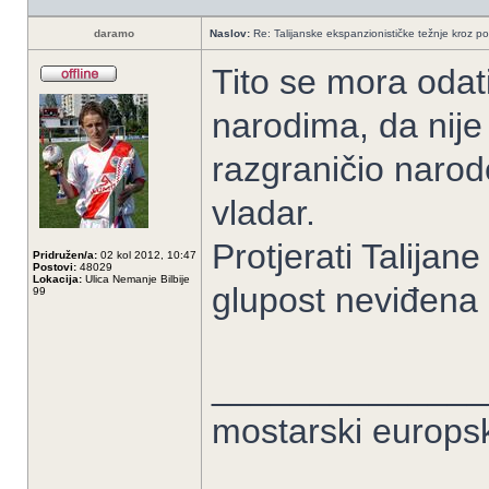
daramo
Naslov:
Re: Talijanske ekspanzionističke težnje kroz po
Tito se mora odat
narodima, da nije 
razgraničio narode
vladar.
Protjerati Talijan
Pridružen/a:
02 kol 2012, 10:47
Postovi:
48029
Lokacija:
Ulica Nemanje Bilbije
glupost neviđena k
99
______________
mostarski europs