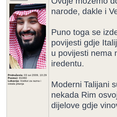
Ovdje možemo do n
narode, dakle i Ve
Puno toga se izde
povijesti gdje Ita
u povijesti nema 
iredentu.
Pridružen/a:
03 svi 2009, 10:29
Postovi:
91060
Lokacija:
Institut za razna i
Moderni Talijani 
ostala pitanja
nekada Rim osvoji
dijelove gdje vino