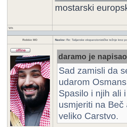
mostarski europs
Vrh
Robbie MO
Naslov:
Re: Talijanske ekspanzionističke težnje kroz po
daramo je napisao/
Sad zamisli da se
udarom Osmansko
Spasilo i njih ali
usmjeriti na Beč 
veliko Carstvo.