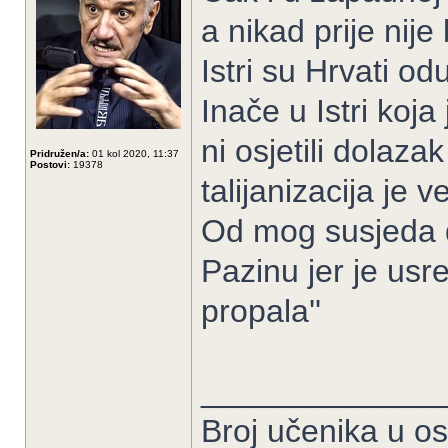
a nikad prije nij
Istri su Hrvati od
Inače u Istri koja
ni osjetili dolazak
Pridružen/a:
01 kol 2020, 11:37
Postovi:
19378
talijanizacija je
Od mog susjeda di
Pazinu jer je usr
propala''
_____________
Broj učenika u 