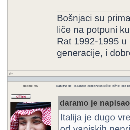
______________
Bošnjaci su prima
liče na potpuni k
Rat 1992-1995 u B
generacije, i dob
Vrh
Robbie MO
Naslov:
Re: Talijanske ekspanzionističke težnje kroz po
daramo je napisao/
Italija je dugo v
od vanjskih nepri