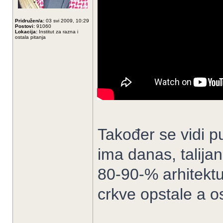
Pridružen/a:
03 svi 2009, 10:29
Postovi:
91060
Lokacija:
Institut za razna i
ostala pitanja
Također se vidi pu
ima danas, talijan
80-90-% arhitektu
crkve opstale a os