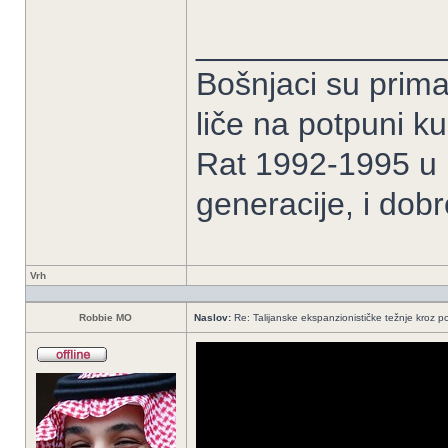
______________
Bošnjaci su prima
liče na potpuni k
Rat 1992-1995 u B
generacije, i dob
Vrh
Robbie MO
Naslov:
Re: Talijanske ekspanzionističke težnje kroz po