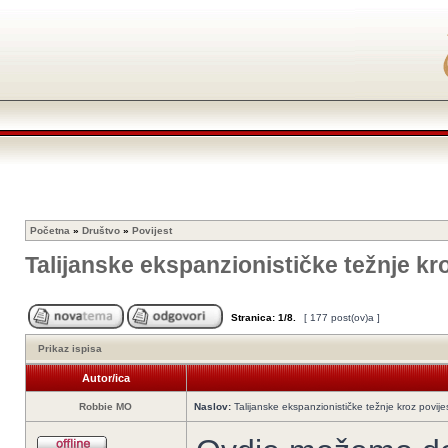
Početna
»
Društvo
»
Povijest
Talijanske ekspanzionističke težnje kr
Stranica:
1
/
8
.
[ 177 post(ov)a ]
Prikaz ispisa
Autor/ica
Robbie MO
Naslov:
Talijanske ekspanzionističke težnje kroz povije