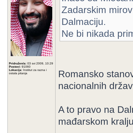
Zadarskim mirov
Dalmaciju.
Ne bi nikada prim
Pridružen/a:
03 svi 2009, 10:29
Postovi:
91060
Lokacija:
Institut za razna i
Romansko stanovni
ostala pitanja
nacionalnih držav
A to pravo na Da
mađarskom kralj