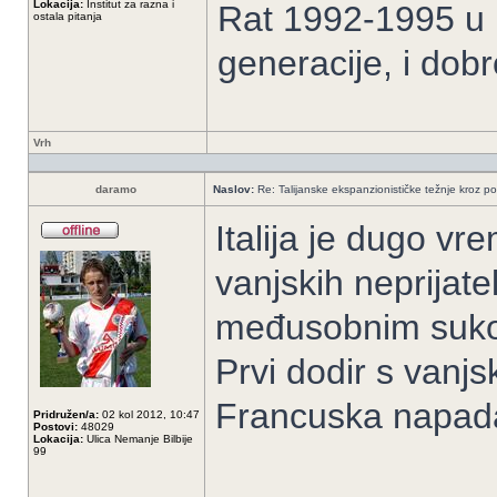
Lokacija:
Institut za razna i
Rat 1992-1995 u B
ostala pitanja
generacije, i dob
Vrh
daramo
Naslov:
Re: Talijanske ekspanzionističke težnje kroz po
Italija je dugo vr
vanjskih neprijatel
međusobnim suko
Prvi dodir s vanjs
Francuska napada 
Pridružen/a:
02 kol 2012, 10:47
Postovi:
48029
Lokacija:
Ulica Nemanje Bilbije
99