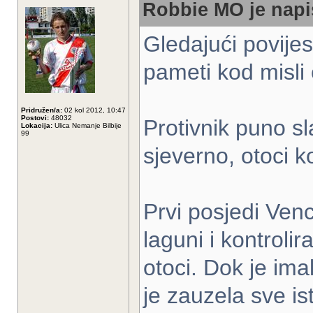
Robbie MO je napi
Gledajući povijes
pameti kod misli o
Pridružen/a:
02 kol 2012, 10:47
Postovi:
48032
Protivnik puno s
Lokacija:
Ulica Nemanje Bilbije
99
sjeverno, otoci ko
Prvi posjedi Venc
laguni i kontrolira
otoci. Dok je im
je zauzela sve i