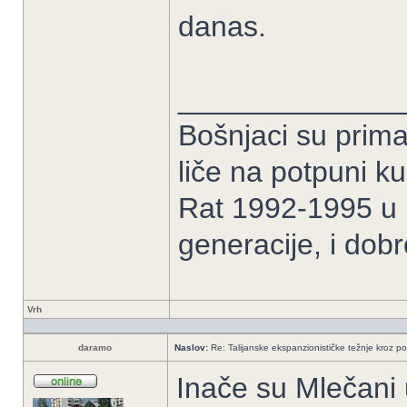
danas.
______________
Bošnjaci su prima
liče na potpuni k
Rat 1992-1995 u B
generacije, i dob
Vrh
daramo
Naslov:
Re: Talijanske ekspanzionističke težnje kroz po
Inače su Mlečani 