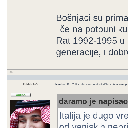
______________
Bošnjaci su prima
liče na potpuni k
Rat 1992-1995 u B
generacije, i dob
Vrh
Robbie MO
Naslov:
Re: Talijanske ekspanzionističke težnje kroz po
daramo je napisao/
Italija je dugo v
od vanjskih nepri