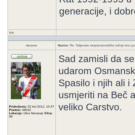
generacije, i dob
Vrh
daramo
Naslov:
Re: Talijanske ekspanzionističke težnje kroz po
Sad zamisli da se 
udarom Osmanskog
Spasilo i njih ali 
usmjeriti na Beč a
veliko Carstvo.
Pridružen/a:
02 kol 2012, 10:47
Postovi:
48032
Lokacija:
Ulica Nemanje Bilbije
99
______________