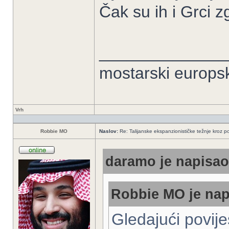
Čak su ih i Grci z
______________
mostarski europs
Vrh
Robbie MO
Naslov:
Re: Talijanske ekspanzionističke težnje kroz po
daramo je napisao/
Robbie MO je nap
Gledajući povije