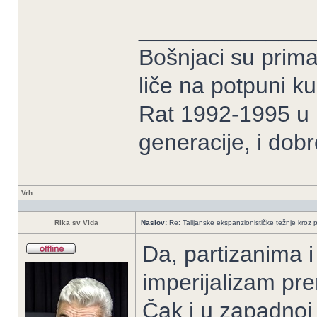
______________
Bošnjaci su prima
liče na potpuni k
Rat 1992-1995 u B
generacije, i dob
Vrh
Rika sv Vida
Naslov:
Re: Talijanske ekspanzionističke težnje kroz p
Da, partizanima i 
imperijalizam pre
Čak i u zapadnoj