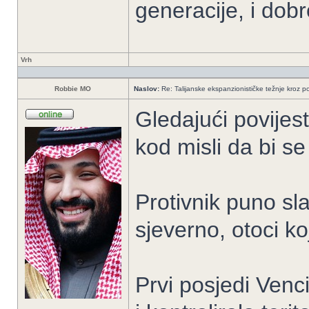
generacije, i dob
Vrh
Robbie MO
Naslov:
Re: Talijanske ekspanzionističke težnje kroz po
Gledajući povijest
kod misli da bi se h
Protivnik puno sl
sjeverno, otoci ko
Prvi posjedi Venci