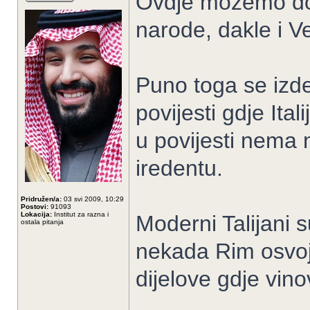
Ovdje možemo do n
narode, dakle i Ve
Puno toga se izde
povijesti gdje Ita
u povijesti nema 
iredentu.
Pridružen/a:
03 svi 2009, 10:29
Postovi:
91093
Lokacija:
Institut za razna i
Moderni Talijani 
ostala pitanja
nekada Rim osvoji
dijelove gdje vino