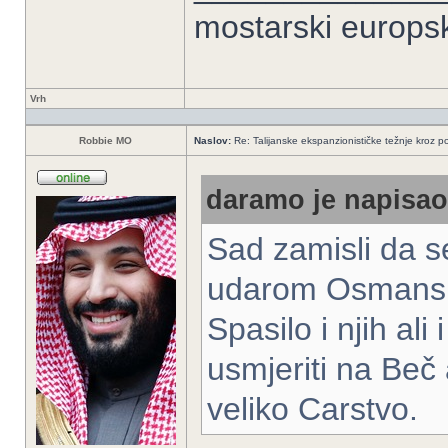
mostarski europs
Vrh
Robbie MO
Naslov:
Re: Talijanske ekspanzionističke težnje kroz po
daramo je napisao/
Sad zamisli da se
udarom Osmansko
Spasilo i njih ali
usmjeriti na Beč 
veliko Carstvo.