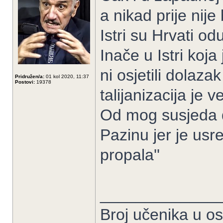
a nikad prije nij
Istri su Hrvati od
Inače u Istri koja
ni osjetili dolazak
Pridružen/a:
01 kol 2020, 11:37
Postovi:
19378
talijanizacija je
Od mog susjeda di
Pazinu jer je usr
propala''
_____________
Broj učenika u 