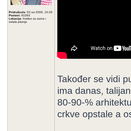
Pridružen/a:
03 svi 2009, 10:29
Postovi:
91093
Lokacija:
Institut za razna i
ostala pitanja
Također se vidi pu
ima danas, talijan
80-90-% arhitektu
crkve opstale a os