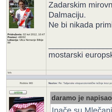
Zadarskim mirovn
Dalmaciju.
Ne bi nikada primi
Pridružen/a:
02 kol 2012, 10:47
Postovi:
48032
Lokacija:
Ulica Nemanje Bilbije
______________
99
mostarski europs
Vrh
Robbie MO
Naslov:
Re: Talijanske ekspanzionističke težnje kroz po
daramo je napisao/
Inače su Mlečani