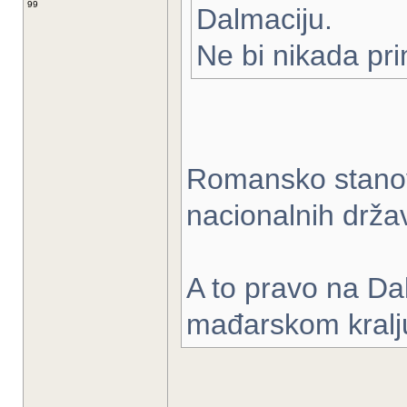
99
Dalmaciju.
Ne bi nikada prim
Romansko stanovni
nacionalnih držav
A to pravo na D
mađarskom kralj