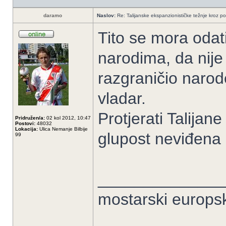
daramo
Naslov:
Re: Talijanske ekspanzionističke težnje kroz po
Tito se mora odat
narodima, da nije 
razgraničio narode
vladar.
Protjerati Talijan
Pridružen/a:
02 kol 2012, 10:47
Postovi:
48032
Lokacija:
Ulica Nemanje Bilbije
glupost neviđena k
99
______________
mostarski europs