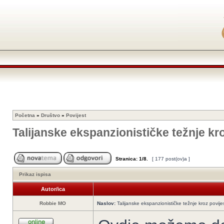
Početna
»
Društvo
»
Povijest
Talijanske ekspanzionističke težnje kr
Stranica:
1
/
8
.
[ 177 post(ov)a ]
Prikaz ispisa
Autor/ica
Robbie MO
Naslov:
Talijanske ekspanzionističke težnje kroz povije