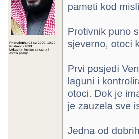
pameti kod misli 
Protivnik puno 
sjeverno, otoci k
Pridružen/a:
03 svi 2009, 10:29
Postovi:
91093
Lokacija:
Institut za razna i
ostala pitanja
Prvi posjedi Ven
laguni i kontrolir
otoci. Dok je i
je zauzela sve 
Jedna od dobrih 