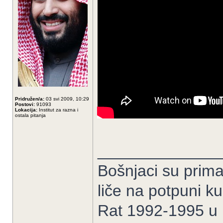
Pridružen/a:
03 svi 2009, 10:29
Postovi:
91093
Lokacija:
Institut za razna i
ostala pitanja
______________
Bošnjaci su prima
liče na potpuni k
Rat 1992-1995 u B