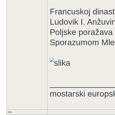
Francuskoj dinast
Ludovik I. Anžuvin
Poljske poražava 
Sporazumom Mlečan
______________
mostarski europs
Vrh