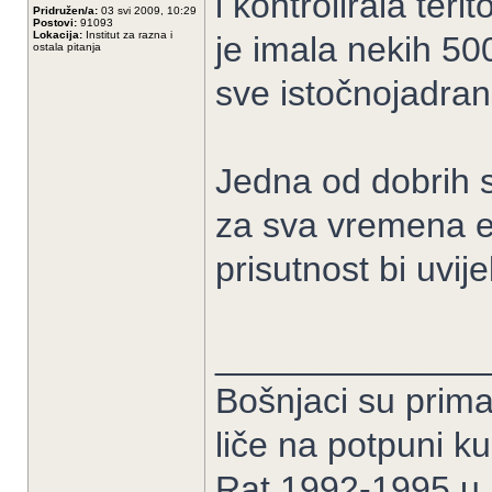
i kontrolirala teri
Pridružen/a:
03 svi 2009, 10:29
Postovi:
91093
Lokacija:
Institut za razna i
je imala nekih 50
ostala pitanja
sve istočnojadran
Jedna od dobrih st
za sva vremena e
prisutnost bi uvije
______________
Bošnjaci su prima
liče na potpuni k
Rat 1992-1995 u B