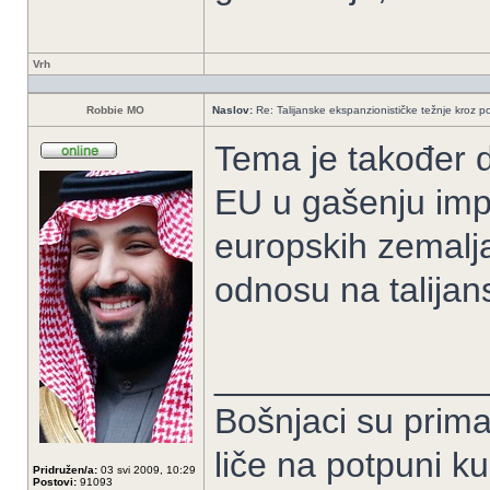
Vrh
Robbie MO
Naslov:
Re: Talijanske ekspanzionističke težnje kroz po
Tema je također d
EU u gašenju imper
europskih zemalja
odnosu na talijan
______________
Bošnjaci su prima
liče na potpuni k
Pridružen/a:
03 svi 2009, 10:29
Postovi:
91093