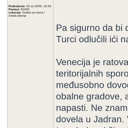
Pridružen/a:
03 svi 2009, 10:29
Postovi:
91093
Lokacija:
Institut za razna i
ostala pitanja
Pa sigurno da bi 
Turci odlučili ići n
Venecija je ratov
teritorijalnih spo
međusobno dovodil
obalne gradove, a
napasti. Ne znam 
dovela u Jadran. 