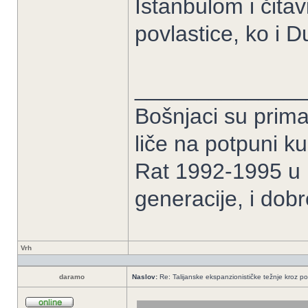
Istanbulom i čita
povlastice, ko i D
______________
Bošnjaci su prima
liče na potpuni k
Rat 1992-1995 u B
generacije, i dob
Vrh
daramo
Naslov:
Re: Talijanske ekspanzionističke težnje kroz po