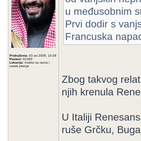
u međusobnim s
Prvi dodir s vanj
Francuska napada
Pridružen/a:
03 svi 2009, 10:29
Postovi:
91093
Lokacija:
Institut za razna i
ostala pitanja
Zbog takvog relat
njih krenula Ren
U Italiji Renesans
ruše Grčku, Bugar