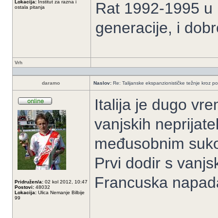
Lokacija:
Institut za razna i
Rat 1992-1995 u B
ostala pitanja
generacije, i dob
Vrh
daramo
Naslov:
Re: Talijanske ekspanzionističke težnje kroz po
Italija je dugo vr
vanjskih neprijatel
međusobnim suko
Prvi dodir s vanjs
Francuska napada 
Pridružen/a:
02 kol 2012, 10:47
Postovi:
48032
Lokacija:
Ulica Nemanje Bilbije
99