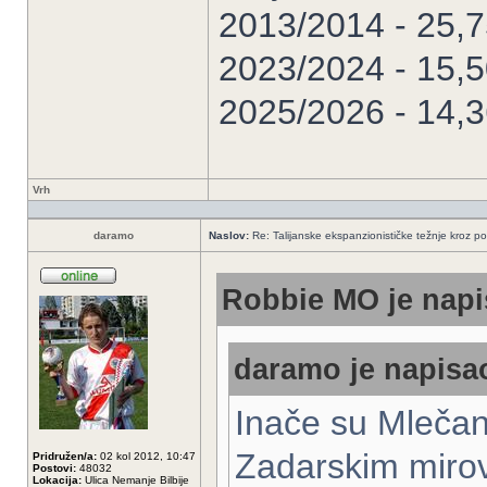
2013/2014 - 25,
2023/2024 - 15,
2025/2026 - 14,
Vrh
daramo
Naslov:
Re: Talijanske ekspanzionističke težnje kroz po
Robbie MO je napi
daramo je napisao
Inače su Mlečani
Zadarskim miro
Pridružen/a:
02 kol 2012, 10:47
Postovi:
48032
Lokacija:
Ulica Nemanje Bilbije