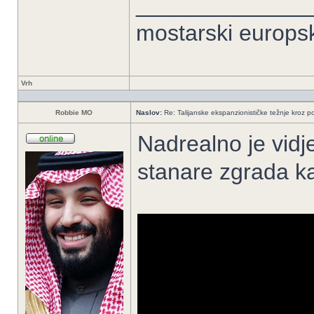
______________
mostarski europs
Vrh
Robbie MO
Naslov:
Re: Talijanske ekspanzionističke težnje kroz po
Nadrealno je vidje
stanare zgrada kao