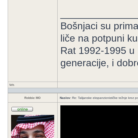
______________
Bošnjaci su prima
liče na potpuni k
Rat 1992-1995 u B
generacije, i dob
Vrh
Robbie MO
Naslov:
Re: Talijanske ekspanzionističke težnje kroz po