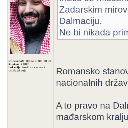
Zadarskim mirov
Dalmaciju.
Ne bi nikada prim
Pridružen/a:
03 svi 2009, 10:29
Postovi:
91093
Lokacija:
Institut za razna i
Romansko stanovni
ostala pitanja
nacionalnih držav
A to pravo na Da
mađarskom kralj