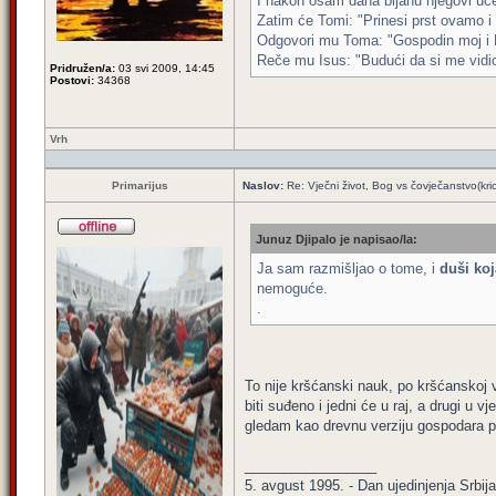
I nakon osam dana bijahu njegovi učen
Zatim će Tomi: "Prinesi prst ovamo i 
Odgovori mu Toma: "Gospodin moj i 
Reče mu Isus: "Budući da si me vidio,
Pridružen/a:
03 svi 2009, 14:45
Postovi:
34368
Vrh
Primarijus
Naslov:
Re: Vječni život, Bog vs čovječanstvo(kri
Junuz Djipalo je napisao/la:
Ja sam razmišljao o tome, i
duši koj
nemoguće.
.
To nije kršćanski nauk, po kršćanskoj vj
biti suđeno i jedni će u raj, a drugi u v
gledam kao drevnu verziju gospodara prs
_________________
5. avgust 1995. - Dan ujedinjenja Srbija