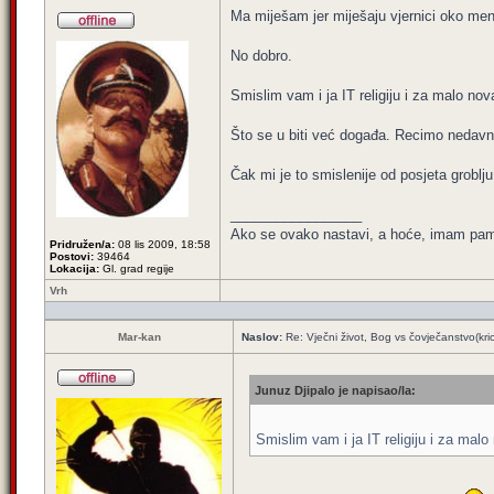
Ma miješam jer miješaju vjernici oko mene
No dobro.
Smislim vam i ja IT religiju i za malo no
Što se u biti već događa. Recimo nedavno 
Čak mi je to smislenije od posjeta groblju
_________________
Ako se ovako nastavi, a hoće, imam pamet
Pridružen/a:
08 lis 2009, 18:58
Postovi:
39464
Lokacija:
Gl. grad regije
Vrh
Mar-kan
Naslov:
Re: Vječni život, Bog vs čovječanstvo(kri
Junuz Djipalo je napisao/la:
Smislim vam i ja IT religiju i za mal