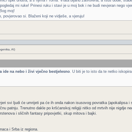
ici opet unutra, a s njima i Toma. Vrata bijahu zatvorena, a Isus dođe, stade
pogledaj mi ruke! Prinesi ruku i stavi je u moj bok i ne budi nevjeran nego vje
Bog moj!
 povjerovao si. Blaženi koji ne vidješe, a vjeruju!
ogenika, AI)
a ide na nebo i živi vječno bestjelesno
. U biti je to isto da te netko iskopi
eri svi ljudi će umrijeti pa će ih onda nakon isusovog povratka (apokalipsa i sv
ječnu patnju. Trenutno dakle po kršćanskoj religiji nitko od mrtvih nije nigdje n
tenova i sličnih fantasy pripovjetki, skup mitova i bajki.
naca i Srba iz regiona.