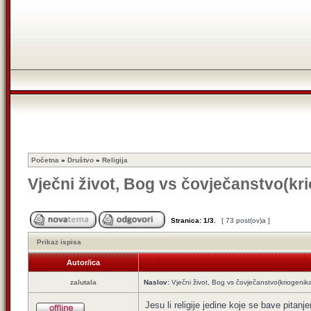
Početna
»
Društvo
»
Religija
Vječni život, Bog vs čovječanstvo(kri
Stranica:
1
/
3
.
[ 73 post(ov)a ]
Prikaz ispisa
Autor/ica
zalutala
Naslov:
Vječni život, Bog vs čovječanstvo(kriogenika
Jesu li religije jedine koje se bave pitan