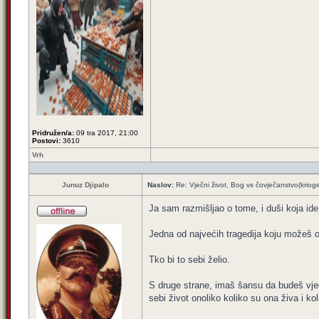
Pridružen/a:
09 tra 2017, 21:00
Postovi:
3610
Vrh
Junuz Djipalo
Naslov:
Re: Vječni život, Bog vs čovječanstvo(krioge
Ja sam razmišljao o tome, i duši koja ide
Jedna od najvećih tragedija koju možeš oku
Tko bi to sebi želio.
S druge strane, imaš šansu da budeš vječa
sebi život onoliko koliko su ona živa i kol