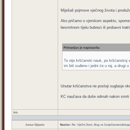
Miješaš pojmove vječnog života i produže
Ako pričamo o vjerskom aspektu, spomenu
besmrtnom tijelu bubrezi ili probavni trak
Primarijus je napisao/la:
To nije kršćanski nauk, po kršćanskoj vj
im biti suđeno i jedni će u raj, a drugi
Unutar kršćanstva ne postoji suglasje oko
KC naučava da duše odmah nakon smrti odla
Vrh
Junuz Djipalo
Naslov:
Re: Vječni život, Bog vs čovječanstvo(krioge