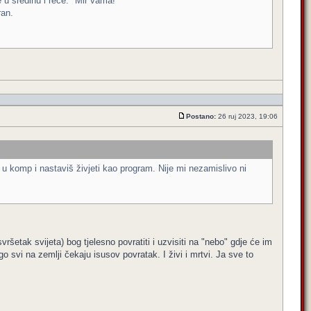
 u sredinu i reče: "Mir vama!
ran.
Postano:
26 ruj 2023, 19:06
ra u komp i nastaviš živjeti kao program. Nije mi nezamislivo ni
ršetak svijeta) bog tjelesno povratiti i uzvisiti na "nebo" gdje će im
ego svi na zemlji čekaju isusov povratak. I živi i mrtvi. Ja sve to