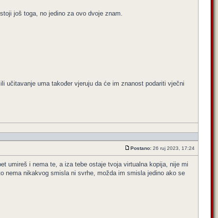
stoji još toga, no jedino za ovo dvoje znam.
u ili učitavanje uma također vjeruju da će im znanost podariti vječni
Postano:
26 ruj 2023, 17:24
 umireš i nema te, a iza tebe ostaje tvoja virtualna kopija, nije mi
ni to nema nikakvog smisla ni svrhe, možda im smisla jedino ako se