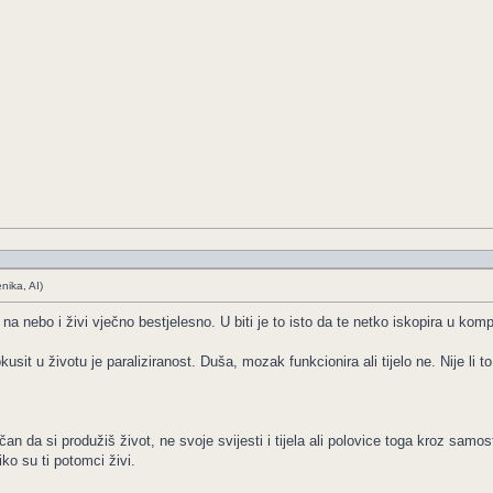
nika, AI)
 na nebo i živi vječno bestjelesno. U biti je to isto da te netko iskopira u ko
sit u životu je paraliziranost. Duša, mozak funkcionira ali tijelo ne. Nije li to
n da si produžiš život, ne svoje svijesti i tijela ali polovice toga kroz sam
iko su ti potomci živi.