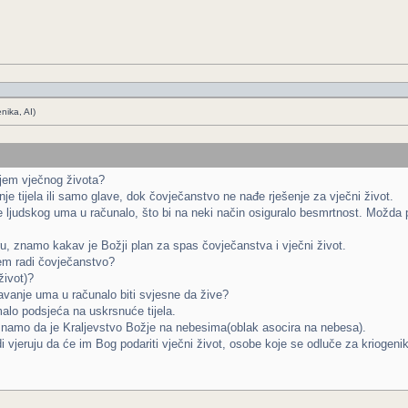
nika, AI)
anjem vječnog života?
 tijela ili samo glave, dok čovječanstvo ne nađe rješenje za vječni život.
je ljudskog uma u računalo, što bi na neki način osiguralo besmrtnost. Možda 
u, znamo kakav je Božji plan za spas čovječanstva i vječni život.
em radi čovječanstvo?
život)?
tavanje uma u računalo biti svjesne da žive?
malo podsjeća na uskrsnuće tijela.
znamo da je Kraljevstvo Božje na nebesima(oblak asocira na nebesa).
judi vjeruju da će im Bog podariti vječni život, osobe koje se odluče za kriogen