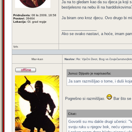
Ja na to gledam kao da su djeca ja koji s
bestjelesno na nebu ili na harddiskovima
Pridružen/a:
08 lis 2009, 18:58
Ja biram ono kroz djecu. Ovo drugo bi mi
Postovi:
39464
Lokacija:
Gl. grad regije
_________________
Ako se ovako nastavi, a hoće, imam pamet
Vrh
Mar-kan
Naslov:
Re: Vječni život, Bog vs čovječanstvo(kri
Junuz Djipalo je napisao/la:
Ja sam razmišljao o tome, i duši koja
Pogrešno si razmišljao.
Bar što se 
Citat:
Govorili su mu dakle drugi učenici: 
svoju ruku u njegov bok, neću vjerova