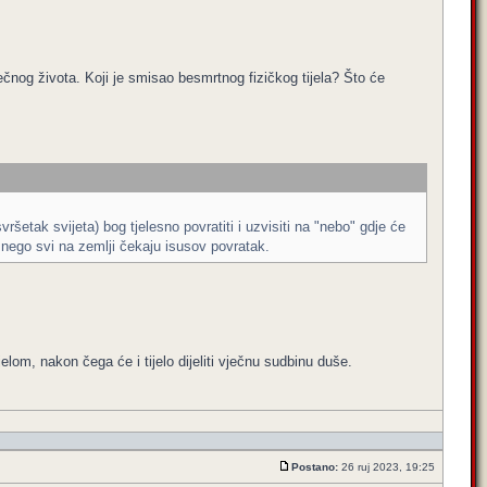
nog života. Koji je smisao besmrtnog fizičkog tijela? Što će
ršetak svijeta) bog tjelesno povratiti i uzvisiti na "nebo" gdje će
je nego svi na zemlji čekaju isusov povratak.
om, nakon čega će i tijelo dijeliti vječnu sudbinu duše.
Postano:
26 ruj 2023, 19:25