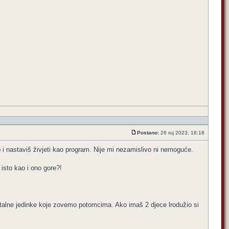
Postano:
26 ruj 2023, 18:18
mp i nastaviš živjeti kao program. Nije mi nezamislivo ni nemoguće.
 isto kao i ono gore?!
ostalne jedinke koje zovemo potomcima. Ako imaš 2 djece lrodužio si