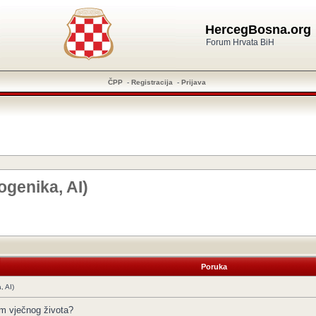
HercegBosna.org
Forum Hrvata BiH
ČPP
-
Registracija
-
Prijava
ogenika, AI)
Poruka
, AI)
jem vječnog života?