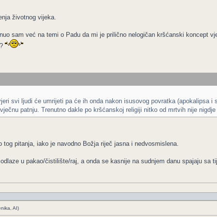
nja životnog vijeka.
o sam već na temi o Padu da mi je prilično nelogičan kršćanski koncept vječ
t?
eri svi ljudi će umrijeti pa će ih onda nakon isusovog povratka (apokalipsa i sv
 u vječnu patnju. Trenutno dakle po kršćanskoj religiji nitko od mrtvih nije nigd
 tog pitanja, iako je navodno Božja riječ jasna i nedvosmislena.
ze u pakao/čistilište/raj, a onda se kasnije na sudnjem danu spajaju sa tijel
nika, AI)