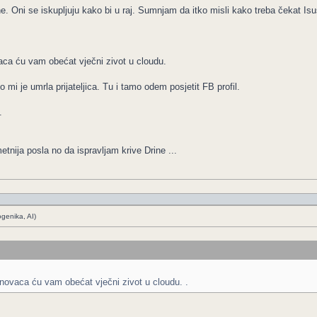
. Oni se iskupljuju kako bi u raj. Sumnjam da itko misli kako treba čekat Isu
vaca ću vam obećat vječni zivot u cloudu.
mi je umrla prijateljica. Tu i tamo odem posjetit FB profil.
.
nija posla no da ispravljam krive Drine ...
ogenika, AI)
o novaca ću vam obećat vječni zivot u cloudu. .