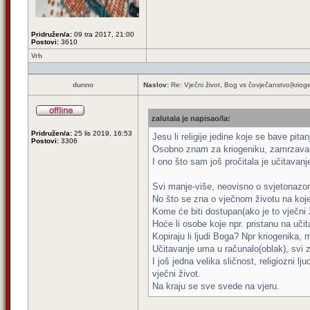
Pridružen/a:
09 tra 2017, 21:00
Postovi:
3610
Vrh
dunno
Naslov:
Re: Vječni život, Bog vs čovječanstvo(krioge
zalutala je napisao/la:
Pridružen/a:
25 lis 2019, 16:53
Jesu li religije jedine koje se bave pit
Postovi:
3306
Osobno znam za kriogeniku, zamrzavanje
I ono što sam još pročitala je učitavan
Svi manje-više, neovisno o svjetonazor
No što se zna o vječnom životu na koj
Kome će biti dostupan(ako je to vječni 
Hoće li osobe koje npr. pristanu na uči
Kopiraju li ljudi Boga? Npr kriogenika, 
Učitavanje uma u računalo(oblak), svi 
I još jedna velika sličnost, religiozni l
vječni život.
Na kraju se sve svede na vjeru.