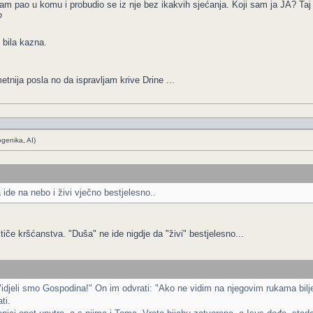
am pao u komu i probudio se iz nje bez ikakvih sjećanja. Koji sam ja JA? Taj ko
?
 bila kazna.
nija posla no da ispravljam krive Drine ...
ogenika, AI)
 ide na nebo i živi vječno bestjelesno..
tiče kršćanstva. "Duša" ne ide nigdje da "živi" bestjelesno...
"Vidjeli smo Gospodina!" On im odvrati: "Ako ne vidim na njegovim rukama bilj
ti.