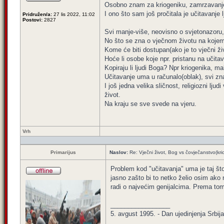
Osobno znam za kriogeniku, zamrzavanje t
I ono što sam još pročitala je učitavanje
Pridružen/a:
27 lis 2022, 11:02
Postovi:
2827
Svi manje-više, neovisno o svjetonazoru,
No što se zna o vječnom životu na kojem
Kome će biti dostupan(ako je to vječni ži
Hoće li osobe koje npr. pristanu na učita
Kopiraju li ljudi Boga? Npr kriogenika, ma
Učitavanje uma u računalo(oblak), svi z
I još jedna velika sličnost, religiozni lju
život.
Na kraju se sve svede na vjeru.
Vrh
Primarijus
Naslov:
Re: Vječni život, Bog vs čovječanstvo(kri
Problem kod "učitavanja" uma je taj što
jasno zašto bi to netko želio osim ako
radi o najvećim genijalcima. Prema tome
_________________
5. avgust 1995. - Dan ujedinjenja Srbija