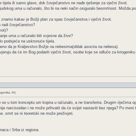
ijela ili samo glave, dok čovječanstvo ne nađe rješenje za vječni život.
 ljudskog uma u računalo, što bi na neki način osiguralo besmrtnost. Možda po
 znamo kakav je Božji plan za spas čovječanstva i vječni život.
 radi čovječanstvo?
vot)?
vanje uma u računalo biti svjesne da žive?
lo podsjeća na uskrsnuće tijela.
namo da je Kraljevstvo Božje na nebesima(oblak asocira na nebesa).
di vjeruju da će im Bog podariti vječni život, osobe koje se odluče za kriogenik
ogenika, AI)
 se u tom konceptu um kopira u računalo, a ne transferira. Drugim riječima opet
 nije narcisoidan i ne može prihvatit da će svijet nastaviti bez njega? Po me
, smrt se ni teoretski ne može preživjeti.
naca i Srba iz regiona.