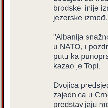
brodske linije 
jezerske između
"Albanija snažn
u NATO, i pozd
putu ka punopr
kazao je Topi.
Dvojica predsje
zajednica u Crno
predstavljaju mo