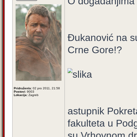
O događanjima 
Đukanović na su
Crne Gore!?
Pridružen/a:
02 pro 2011, 21:58
Postovi:
9003
Lokacija:
Zagreb
astupnik Pokret
fakulteta u Podg
su Vrhovnom dr