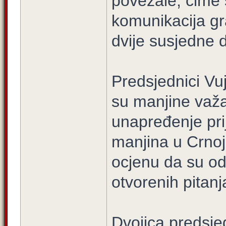
povezale, čime s
komunikacija gr
dvije susjedne 
Predsjednici Vuj
su manjine važan
unapređenje prij
manjina u Crnoj 
ocjenu da su od
otvorenih pitanj
Dvojica predsje