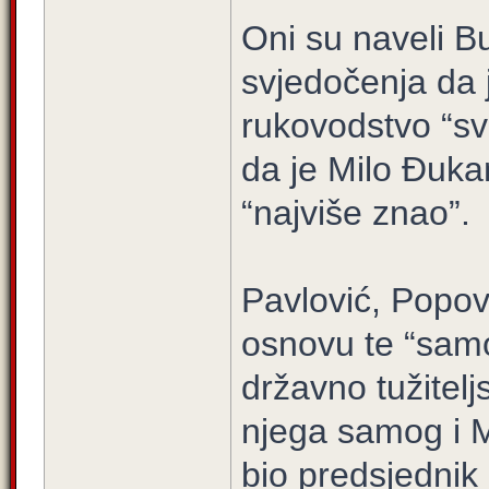
Oni su naveli Bu
svjedočenja da 
rukovodstvo “sve
da je Milo Đukan
“najviše znao”.
Pavlović, Popov
osnovu te “samo
državno tužitelj
njega samog i M
bio predsjednik