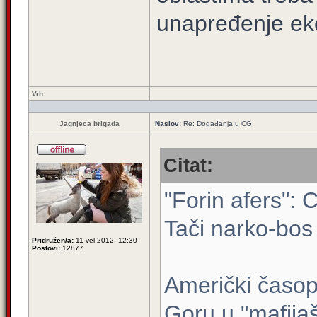
unapređenje ek
Vrh
Jagnjeca brigada
Naslov:
Re: Događanja u CG
Citat:
"Forin afers": 
Tači narko-bos
Pridružen/a:
11 vel 2012, 12:30
Postovi:
12877
Američki časopi
Goru u "mafija