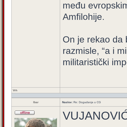
među evropskim 
Amfilohije.
On je rekao da b
razmisle, “a i m
militaristički imp
Vrh
Ibar
Naslov:
Re: Događanja u CG
VUJANOVIĆ