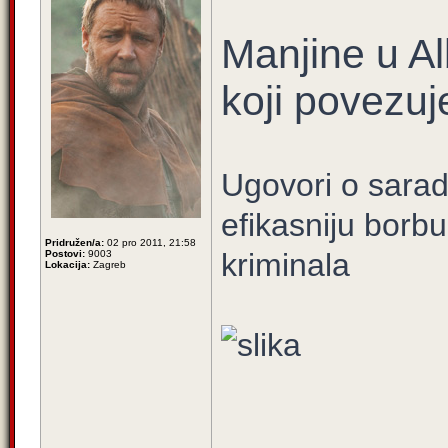
Manjine u Al
koji povezuj
Ugovori o sarad
efikasniju borbu
Pridružen/a:
02 pro 2011, 21:58
kriminala
Postovi:
9003
Lokacija:
Zagreb