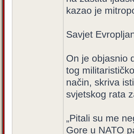
kazao je mitropo
Savjet Evroplja
On je objasnio d
tog militarističk
način, skriva is
svjetskog rata za
„Pitali su me n
Gore u NATO pak