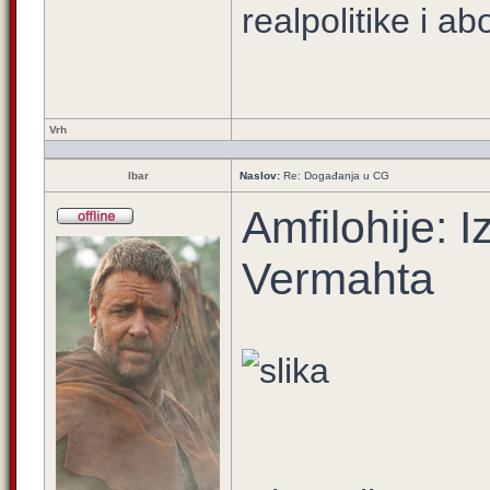
realpolitike i ab
Vrh
Ibar
Naslov:
Re: Događanja u CG
Amfilohije: 
Vermahta