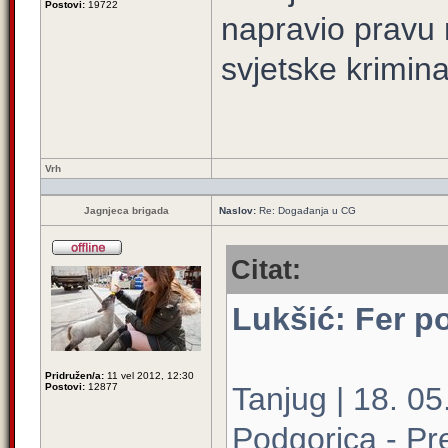
Postovi:
19722
napravio pravu
svjetske krimina
Vrh
Jagnjeca brigada
Naslov:
Re: Događanja u CG
Citat:
Lukšić: Fer p
Pridružen/a:
11 vel 2012, 12:30
Postovi:
12877
Tanjug | 18. 05
Podgorica - Pr