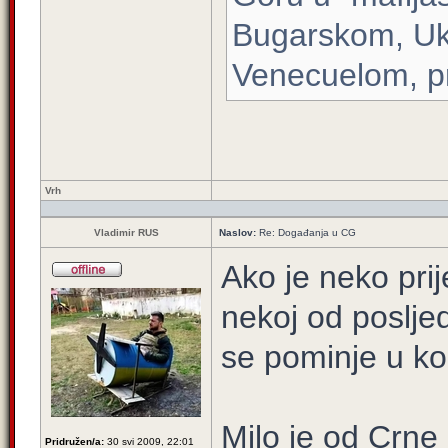
Bugarskom, Ukr
Venecuelom, pr
Vrh
Vladimir RUS
Naslov:
Re: Događanja u CG
Ako je neko prij
nekoj od poslje
se pominje u ko
Milo je od Crne
Pridružen/a:
30 svi 2009, 22:01