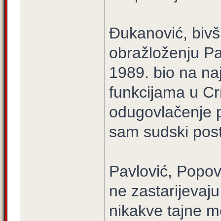
Đukanović, bivš
obražloženju Pa
1989. bio na naj
funkcijama u Cr
odugovlačenje 
sam sudski pos
Pavlović, Popov
ne zastarijevaj
nikakve tajne 