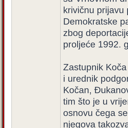
krivičnu prijavu
Demokratske par
zbog deportacij
proljeće 1992. 
Zastupnik Koča 
i urednik podgo
Kočan, Đukanov
tim što je u vri
osnovu čega se,
njegova takozv