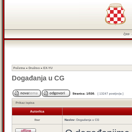
ČPP
Početna
»
Društvo
»
EX-YU
Događanja u CG
Stranica:
1
/
530
.
[ 13247 post(ov)a ]
Prikaz ispisa
Autor/ica
Ibar
Naslov:
Događanja u CG