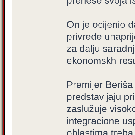
prenese svoja i
On je ocijenio d
privrede unaprije
za dalju saradnj
ekonomskh resu
Premijer Beriša 
predstavljaju p
zaslužuje visok
integracione us
oblastima treba i