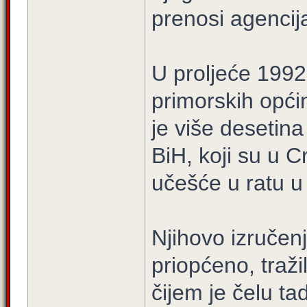
prenosi agencij
U proljeće 1992
primorskih općin
je više desetin
BiH, koji su u C
učešće u ratu u
Njihovo izručenj
priopćeno, traži
čijem je čelu t