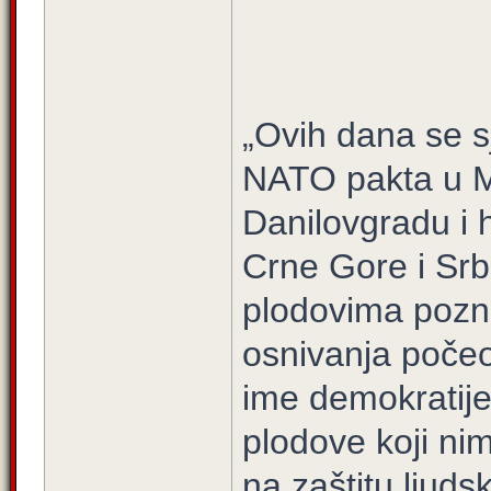
„Ovih dana se 
NATO pakta u Mu
Danilovgradu i h
Crne Gore i Srb
plodovima pozna
osnivanja počeo
ime demokratije
plodove koji nim
na zaštitu ljud