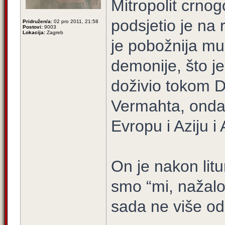
Mitropolit crnog
podsjetio je na 
Pridružen/a:
02 pro 2011, 21:58
Postovi:
9003
Lokacija:
Zagreb
je pobožnija mu
demonije, što je
doživio tokom D
Vermahta, ondašn
Evropu i Aziju i 
On je nakon lit
smo “mi, nažalos
sada ne više o