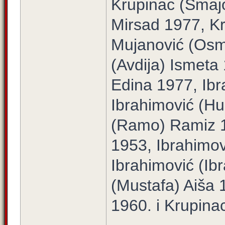
Krupinac (Smaj
Mirsad 1977, K
Mujanović (Osm
(Avdija) Ismet
Edina 1977, Ib
Ibrahimović (Hu
(Ramo) Ramiz 1
1953, Ibrahimov
Ibrahimović (I
(Mustafa) Aiša 
1960. i Krupina