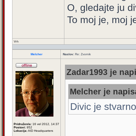
O, gledajte ju di
To moj je, moj 
Vrh
Melcher
Naslov:
Re: Zvornik
Zadar1993 je napi
Melcher je napis
Divic je stvarn
Pridružen/a:
16 vel 2012, 14:37
Postovi:
952
Lokacija:
AID Headquarters