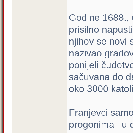
Godine 1688., u
prisilno napusti
njihov se novi
nazivao gradov
ponijeli čudotv
sačuvana do dan
oko 3000 katol
Franjevci samos
progonima i u d