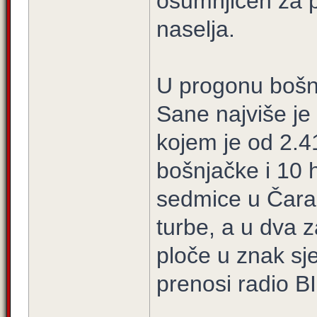
osumnjičen za po
naselja.
U progonu bošnj
Sane najviše je
kojem je od 2.41
bošnjačke i 10 
sedmice u Čara
turbe, a u dva
ploče u znak sje
prenosi radio B