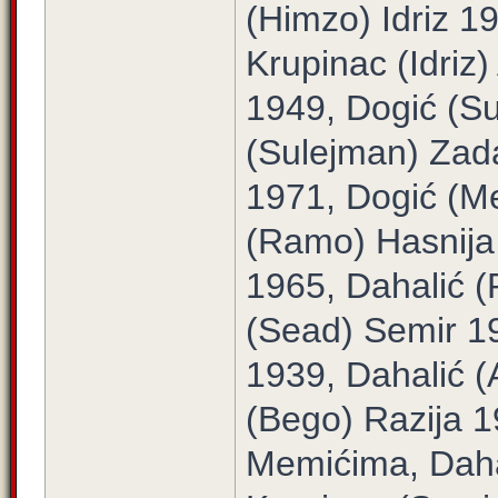
(Himzo) Idriz 1
Krupinac (Idriz
1949, Dogić (S
(Sulejman) Zad
1971, Dogić (Me
(Ramo) Hasnija
1965, Dahalić 
(Sead) Semir 19
1939, Dahalić (
(Bego) Razija 
Memićima, Daha