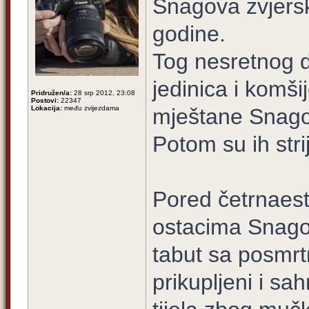
Snagova zvjerski
godine.
Tog nesretnog d
jedinica i komši
Pridružen/a:
28 srp 2012, 23:08
Postovi:
22347
Lokacija:
među zvijezdama
mještane Snagov
Potom su ih strije
Pored četrnaes
ostacima Snago
tabut sa posmrt
prikupljeni i sa