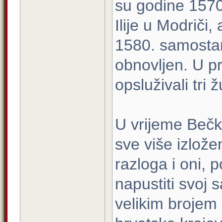
su godine 1570
Ilije u Modriči,
1580. samostan 
obnovljen. U prv
opsluživali tri 
U vrijeme Bečk
sve više izložen
razloga i oni, p
napustiti svoj 
velikim brojem 