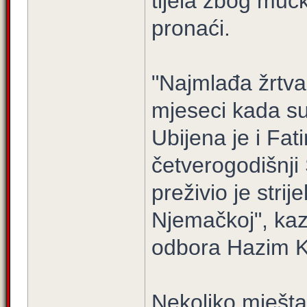
tijela zbog muč
pronaći.
"Najmlađa žrtva
mjeseci kada su
Ubijena je i Fat
četverogodišnji 
preživio je strij
Njemačkoj", kaz
odbora Hazim K
Nekoliko mješta