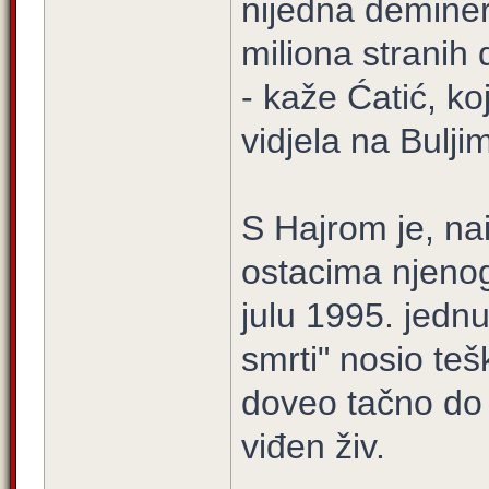
nijedna deminer
miliona stranih 
- kaže Ćatić, ko
vidjela na Bulji
S Hajrom je, na
ostacima njenog
julu 1995. jednu
smrti" nosio teš
doveo tačno do 
viđen živ.