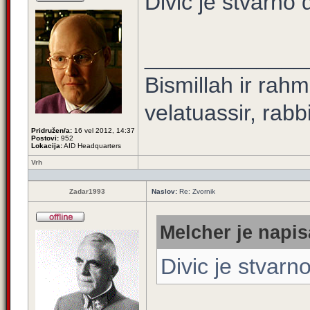
Divic je stvarno 
_____________
Bismillah ir rahm
velatuassir, rabb
Pridružen/a:
16 vel 2012, 14:37
Postovi:
952
Lokacija:
AID Headquarters
Vrh
Zadar1993
Naslov:
Re: Zvornik
Melcher je napis
Divic je stvarn