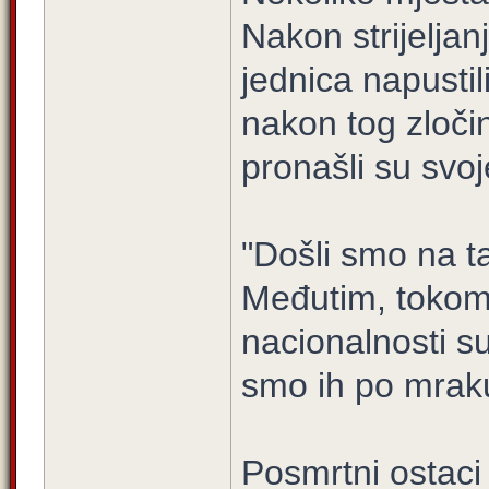
Nakon strijeljan
jednica napustil
nakon tog zloči
pronašli su svo
"Došli smo na taj
Međutim, tokom
nacionalnosti su
smo ih po mraku"
Posmrtni ostaci 