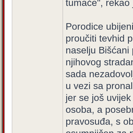
tumače", rekao 
Porodice ubijenih
proučiti tevhid
naselju Bišćani
njihovog strada
sada nezadovolj
u vezi sa pronal
jer se još uvij
osoba, a poseb
pravosuđa, s ob