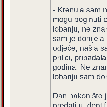
- Krenula sam n
mogu poginuti 
lobanju, ne znam
sam je donijela 
odjeće, našla sa
prilici, pripada
godina. Ne znam
lobanju sam doni
Dan nakon što j
predati u Identif