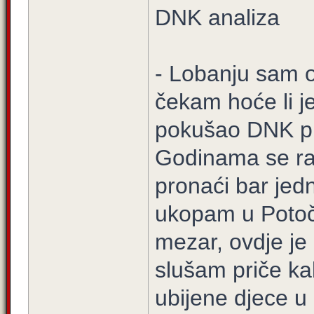
DNK analiza
- Lobanju sam os
čekam hoće li je 
pokušao DNK pr
Godinama se r
pronaći bar jedn
ukopam u Potoč
mezar, ovdje je
slušam priče kak
ubijene djece u 