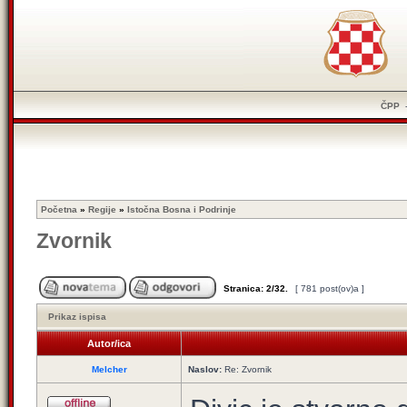
ČPP
Početna
»
Regije
»
Istočna Bosna i Podrinje
Zvornik
Stranica:
2
/
32
.
[ 781 post(ov)a ]
Prikaz ispisa
Autor/ica
Melcher
Naslov:
Re: Zvornik