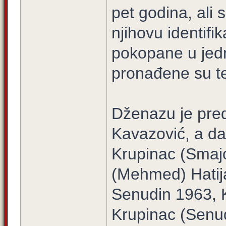
pet godina, ali
njihovu identifi
pokopane u jed
pronađene su tek
Dženazu je pred
Kavazović, a d
Krupinac (Smaj
(Mehmed) Hatij
Senudin 1963, 
Krupinac (Senud