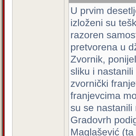
U prvim desetlj
izloženi su te
razoren samost
pretvorena u dž
Zvornik, ponij
sliku i nastani
zvornički franj
franjevcima mor
su se nastanil
Gradovrh podigl
Maglašević (ta 