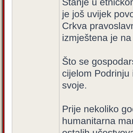
Stanje u etničko
je još uvijek po
Crkva pravoslav
izmještena je na
Što se gospodarst
cijelom Podrinju 
svoje.
Prije nekoliko g
humanitarna mani
ostalih učestvov