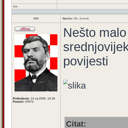
Vrh
MiB
Naslov:
Re: Zvornik
Nešto malo 
srednjovije
povijesti
Pridružen/a:
14 ruj 2009, 16:26
Postovi:
20972
Citat: