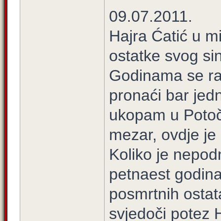
09.07.2011.
Hajra Ćatić u m
ostatke svog si
Godinama se r
pronaći bar jedn
ukopam u Potoč
mezar, ovdje je
Koliko je nepodn
petnaest godina
posmrtnih ostat
svjedoči potez H