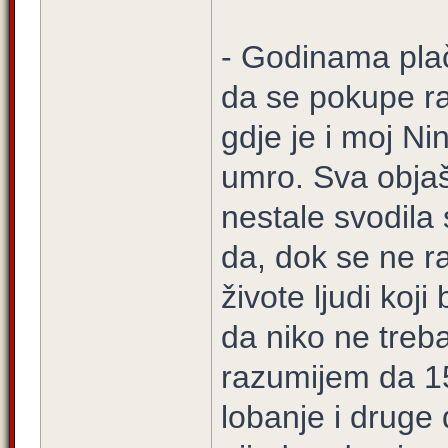
- Godinama plač
da se pokupe ra
gdje je i moj N
umro. Sva objašn
nestale svodila 
da, dok se ne ra
živote ljudi koji
da niko ne treba
razumijem da 15 
lobanje i druge 