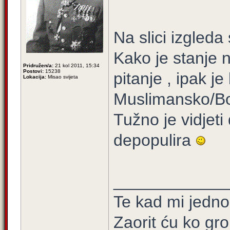
Na slici izgleda
Kako je stanje n
Pridružen/a:
21 kol 2011, 15:34
Postovi:
15238
pitanje , ipak j
Lokacija:
Misao svijeta
Muslimansko/Bo
Tužno je vidjet
depopulira
____________
Te kad mi jedn
Zaorit ću ko gr