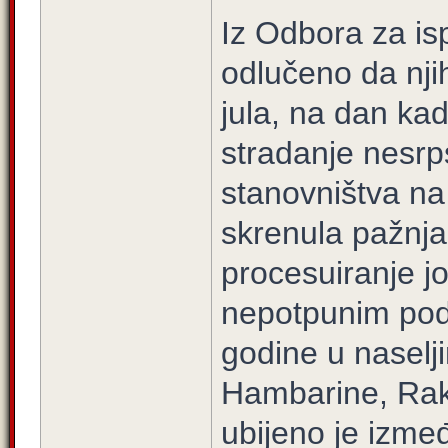
Iz Odbora za is
odlučeno da nji
jula, na dan kad
stradanje nesr
stanovništva na 
skrenula pažnja 
procesuiranje j
nepotpunim poda
godine u naselj
Hambarine, Rako
ubijeno je izme