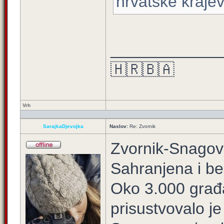
hrvatske kraje
____________
🇭🇷🇧🇦
Vrh
SarajkaDjevojka
Naslov:
Re: Zvornik
Zvornik-Snagov
Sahranjena i be
Oko 3.000 građ
prisustvovalo j