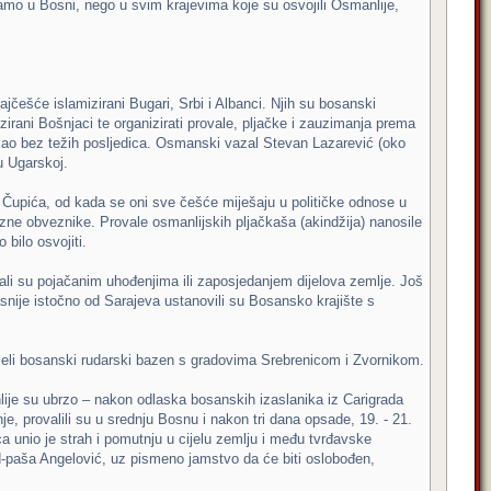
 samo u Bosni, nego u svim krajevima koje su osvojili Osmanlije,
jčešće islamizirani Bugari, Srbi i Albanci. Njih su bosanski
zirani Bošnjaci te organizirati provale, pljačke i zauzimanja prema
kao bez težih posljedica. Osmanski vazal Stevan Lazarević (oko
u Ugarskoj.
Čupića, od kada se oni sve češće miješaju u političke odnose u
ne obveznike. Provale osmanlijskih pljačkaša (akindžija) nanosile
 bilo osvojiti.
avali su pojačanim uhođenjima ili zaposjedanjem dijelova zemlje. Još
asnije istočno od Sarajeva ustanovili su Bosansko krajište s
jeli bosanski rudarski bazen s gradovima Srebrenicom i Zvornikom.
ije su ubrzo – nakon odlaska bosanskih izaslanika iz Carigrada
e, provalili su u srednju Bosnu i nakon tri dana opsade, 19. - 21.
a unio je strah i pomutnju u cijelu zemlju i među tvrđavske
ud-paša Angelović, uz pismeno jamstvo da će biti oslobođen,