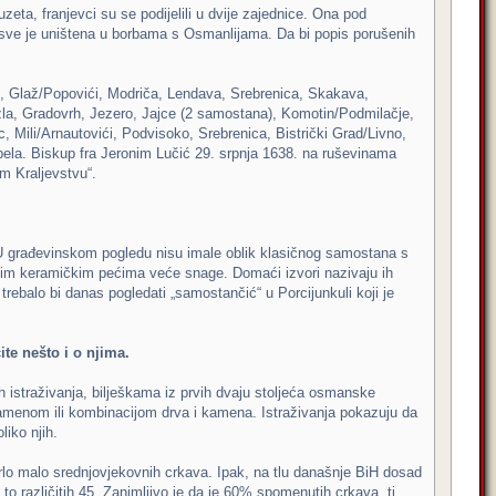
eta, franjevci su se podijelili u dvije zajednice. Ona pod
osve je uništena u borbama s Osmanlijama. Da bi popis porušenih
, Glaž/Popovići, Modriča, Lendava, Srebrenica, Skakava,
uzla, Gradovrh, Jezero, Jajce (2 samostana), Komotin/Podmilačje,
 Mili/Arnautovići, Podvisoko, Srebrenica, Bistrički Grad/Livno,
bela. Biskup fra Jeronim Lučić 29. srpnja 1638. na ruševinama
m Kraljevstvu“.
i. U građevinskom pogledu nisu imale oblik klasičnog samostana s
nim keramičkim pećima veće snage. Domaći izvori nazivaju ih
rebalo bi danas pogledati „samostančić“ u Porcijunkuli koji je
ite nešto i o njima.
ih istraživanja, bilješkama iz prvih dvaju stoljeća osmanske
 kamenom ili kombinacijom drva i kamena. Istraživanja pokazuju da
liko njih.
rlo malo srednjovjekovnih crkava. Ipak, na tlu današnje BiH dosad
to različitih 45. Zanimljivo je da je 60% spomenutih crkava, tj.