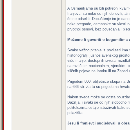
A Osmanlijama su bili potrebni kvalif
franjevci su neke od njih obnovili, al
će se odseliti. Dopuštenje im je dano
neke pregrade, osmanske su vlasti nar
prvotnoj osnovi, bez povećanja i plet
Možemo li govoriti o bogumilima u 
Svako važno pitanje iz povijesti ima 
historiografiji južnoslavenskog prost
više-manje, dostupnih izvora; rezulta
na različitim nacionalnim, vjerskim, p
sličnih pojava na Istoku ili na Zapad
Prigodom 800. obljetnice skupa na Bi
na 686 str. Za tu su prigodu na hrvat
Nakon svega može se dosta pouzdano re
Bazilija, i svaki se od njih slobodno 
politolozima ostaje istraživati kako 
polazišta.
Jesu li franjevci sudjelovali u obr