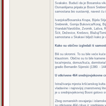
Svakako. Budući da je Bosanska vikari
Osmanlijama pripala je Bosni Srebre
samostana bio sustavniji, navest ću 
Ivanjska/Bosanska Krupa, Bijela Sti
Srebrenik, Gornja Bukovica/Koraj, Bi
Vranduk/Varošište, Zvornik, Lašva, R
Šćit, Deževice, Kreševo, Blažuj/Tomi
samostana u Skakavi bilježi kako je 
Kako su obično izgledali ti samos
Bili su skromni. To su bile veće kuće
klaustrom. Obično su to bile kamene
loca/mjesta, domus/kuća, dormitoria/s
gradio Bernardin Sijenski (1380. - 144
U otkrivene 464 srednjovjekovne crk
Istraživanja mjesta kršćanskog kulta 
vladavine i najnovijoj znanstvenoj l
je u srednjovjekovnoj Bosni gotovo sv
Zbog osmanskih osvajanja i islamske 
su otkrivene 464 crkve iz srednjega v