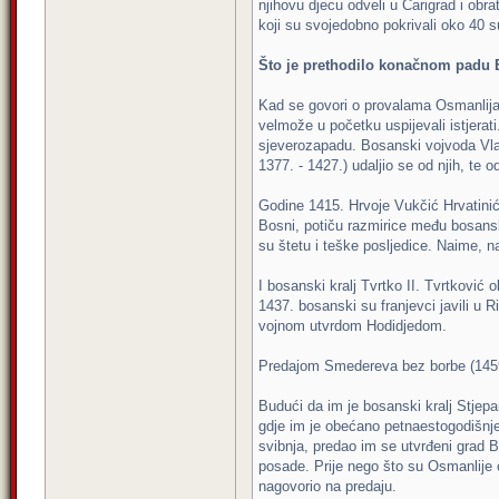
njihovu djecu odveli u Carigrad i obr
koji su svojedobno pokrivali oko 40 
Što je prethodilo konačnom padu 
Kad se govori o provalama Osmanlija p
velmože u početku uspijevali istjerati
sjeverozapadu. Bosanski vojvoda Vlat
1377. - 1427.) udaljio se od njih, te
Godine 1415. Hrvoje Vukčić Hrvatini
Bosni, potiču razmirice među bosansk
su štetu i teške posljedice. Naime, na
I bosanski kralj Tvrtko II. Tvrtković
1437. bosanski su franjevci javili u 
vojnom utvrdom Hodidjedom.
Predajom Smedereva bez borbe (1459.
Budući da im je bosanski kralj Stjep
gdje im je obećano petnaestogodišnje 
svibnja, predao im se utvrđeni grad B
posade. Prije nego što su Osmanlije 
nagovorio na predaju.