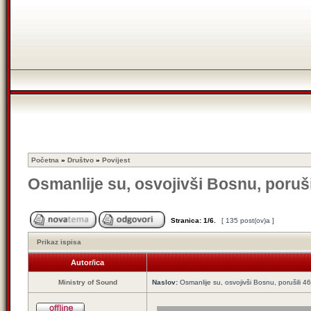
Početna
»
Društvo
»
Povijest
Osmanlije su, osvojivši Bosnu, poruši
Stranica:
1
/
6
.
[ 135 post(ov)a ]
Prikaz ispisa
Autor/ica
Ministry of Sound
Naslov:
Osmanlije su, osvojivši Bosnu, porušili 4