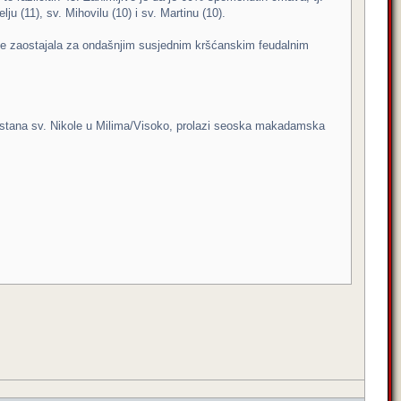
elju (11), sv. Mihovilu (10) i sv. Martinu (10).
nije zaostajala za ondašnjim susjednim kršćanskim feudalnim
amostana sv. Nikole u Milima/Visoko, prolazi seoska makadamska