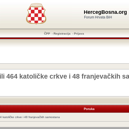
HercegBosna.org
Forum Hrvata BiH
ČPP
-
Registracija
-
Prijava
li 464 katoličke crkve i 48 franjevačkih 
Poruka
64 katoličke crkve i 48 franjevačkih samostana