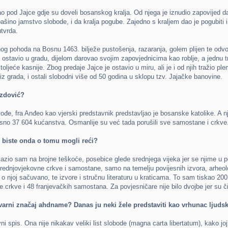
pod Jajce gdje su doveli bosanskog kralja. Od njega je iznudio zapovijed da
ino jamstvo slobode, i da kralja pogube. Zajedno s kraljem dao je pogubiti
tvrda.
vojnog pohoda na Bosnu 1463. bilježe pustošenja, razaranja, golem plijen te od
 ostavio u gradu, dijelom darovao svojim zapovjednicima kao roblje, a jednu tre
lo stoljeće kasnije. Zbog predaje Jajce je ostavio u miru, ali je i od njih tražio
 iz grada, i ostali slobodni više od 50 godina u sklopu tzv. Jajačke banovine.
izdović?
 vođe, fra Anđeo kao vjerski predstavnik predstavljao je bosanske katolike. A n
no 37 604 kućanstva. Osmanlije su već tada porušili sve samostane i crkve
to biste onda o tomu mogli reći?
lazio sam na brojne teškoće, posebice glede srednjega vijeka jer se njime u p
ednjovjekovne crkve i samostane, samo na temelju povijesnih izvora, arheologi
i o njoj sačuvano, te izvore i stručnu literaturu u kraticama. To sam tiskao 20
rkve i 48 franjevačkih samostana. Za povjesničare nije bilo dvojbe jer su čin
varni značaj ahdname? Danas ju neki žele predstaviti kao vrhunac ljudsk
i spis. Ona nije nikakav veliki list slobode (magna carta libertatum), kako joj