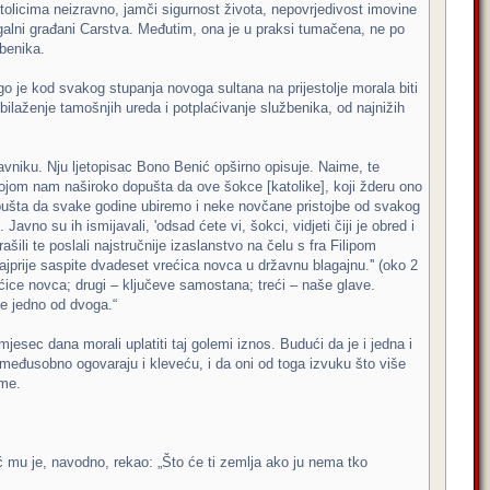
tolicima neizravno, jamči sigurnost života, nepovrjedivost imovine
galni građani Carstva. Međutim, ona je u praksi tumačena, ne po
benika.
ego je kod svakog stupanja novoga sultana na prijestolje morala biti
obilaženje tamošnjih ureda i potplaćivanje službenika, od najnižih
vniku. Nju ljetopisac Bono Benić opširno opisuje. Naime, te
kojom nam naširoko dopušta da ove šokce [katolike], koji žderu ono
šta da svake godine ubiremo i neke novčane pristojbe od svakog
vno su ih ismijavali, 'odsad ćete vi, šokci, vidjeti čiji je obred i
rašili te poslali najstručnije izaslanstvo na čelu s fra Filipom
jprije saspite dvadeset vrećica novca u državnu blagajnu.'' (oko 2
ećice novca; drugi – ključeve samostana; treći – naše glave.
te jedno od dvoga.“
esec dana morali uplatiti taj golemi iznos. Budući da je i jedna i
 međusobno ogovaraju i kleveću, i da oni od toga izvuku što više
ame.
 mu je, navodno, rekao: „Što će ti zemlja ako ju nema tko