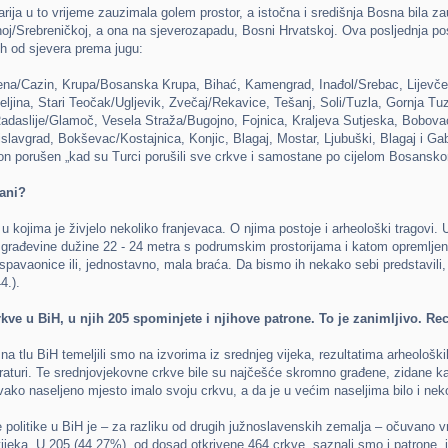
ja u to vrijeme zauzimala golem prostor, a istočna i središnja Bosna bila zauz
noj/Srebreničkoj, a ona na sjeverozapadu, Bosni Hrvatskoj. Ova posljednja p
ih od sjevera prema jugu:
jena/Cazin, Krupa/Bosanska Krupa, Bihać, Kamengrad, Inađol/Srebac, Lijevče
jeljina, Stari Teočak/Ugljevik, Zvečaj/Rekavice, Tešanj, Soli/Tuzla, Gornja T
adaslije/Glamoč, Vesela Straža/Bugojno, Fojnica, Kraljeva Sutjeska, Bobovac,
slavgrad, Bokševac/Kostajnica, Konjic, Blagaj, Mostar, Ljubuški, Blagaj i Ga
on porušen „kad su Turci porušili sve crkve i samostane po cijelom Bosansko
tani?
 u kojima je živjelo nekoliko franjevaca. O njima postoje i arheološki tragov
 građevine dužine 22 - 24 metra s podrumskim prostorijama i katom opremlje
pavaonice ili, jednostavno, mala braća. Da bismo ih nekako sebi predstavili, t
4.).
ve u BiH, u njih 205 spominjete i njihove patrone. To je zanimljivo. Rec
na tlu BiH temeljili smo na izvorima iz srednjeg vijeka, rezultatima arheološk
iteraturi. Te srednjovjekovne crkve bile su najčešće skromno građene, zidane
ako naseljeno mjesto imalo svoju crkvu, a da je u većim naseljima bilo i neko
politike u BiH je – za razliku od drugih južnoslavenskih zemalja – očuvano v
ijeka. U 205 (44,27%), od dosad otkrivene 464 crkve, saznali smo i patrone, i 