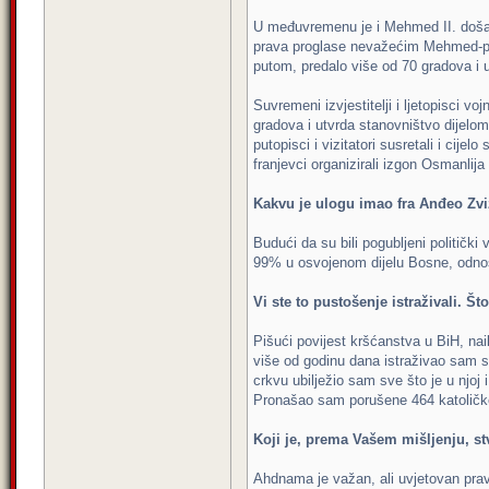
U međuvremenu je i Mehmed II. došao 
prava proglase nevažećim Mehmed-paš
putom, predalo više od 70 gradova i u
Suvremeni izvjestitelji i ljetopisci 
gradova i utvrda stanovništvo dijelom
putopisci i vizitatori susretali i cije
franjevci organizirali izgon Osmanlija
Kakvu je ulogu imao fra Anđeo Zv
Budući da su bili pogubljeni politički
99% u osvojenom dijelu Bosne, odnos
Vi ste to pustošenje istraživali. Š
Pišući povijest kršćanstva u BiH, nai
više od godinu dana istraživao sam sr
crkvu ubilježio sam sve što je u njoj 
Pronašao sam porušene 464 katoličke c
Koji je, prema Vašem mišljenju, st
Ahdnama je važan, ali uvjetovan pravn