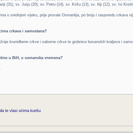
 (31), sv. Jurju (20), sv. Petru (14), sv. Križu (13), sv. Iliji (12), sv. Ivi Krstit
na u srednjem vijeku, prije provale Osmanlija, po broju i rasporedu crkava 
cima crkava i samostana?
važnije krunidbene crkve i saborne crkve te grobnice bosanskih kraljeva i s
aštine u BiH, u osmanska vremena?
.
da te vlasi oćima kurišu