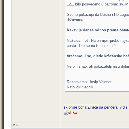
121, bilo posvećeno 8 patrona: sv. Mariji
Sve to pokazuje da Bosna i Hercegovi
državama.
Kakav je danas odnos prema ostat
Nažalost, loš. Na primjer, preko naj
cesta. Tko se na to obazire?!
Vraćamo li se, glede kršćanske b
Ne bih znao, ali pokazatelji nisu dobri
Razgovarao: Josip Vajdner
Katolički tjednik
_________________
sklon'se bona Zineta sa penđera, vidiš 
Vrh