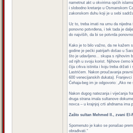
nametnut akt u okvirima općih islamsk
i slobodno kretanje u Osmanskom Cars
zakonskom duhu koji je u sebi sadrža
Uz to, treba imati na umu da nijedna š
ponovno potvrđena, i tek tada je dalje
do najviših, da bi se potvrda ponovno
Kako je to bilo važno, da ne kažem s
godine je pećki patrijarh došao u Sa
što je udavljeno... skupa s njihov
od njih u svoju korist. Njihove ćemo k
čija crkva istinita i koju treba držati
Lastrićem. Nakon proučavanja pravnih
600 venecijanskih dukata). Franjevci 
Ćehaja-beg im je odgovorio: „Ako ne s
Nakon dugog natezanja i vijećanja fra
druga strana imala sultanove dokumen
novca – u krajnjoj crti ahdnama ima
Zašto sultan Mehmed II., zvani El-
Spomenuto je kako se ponašao prema p
obrađivati.“