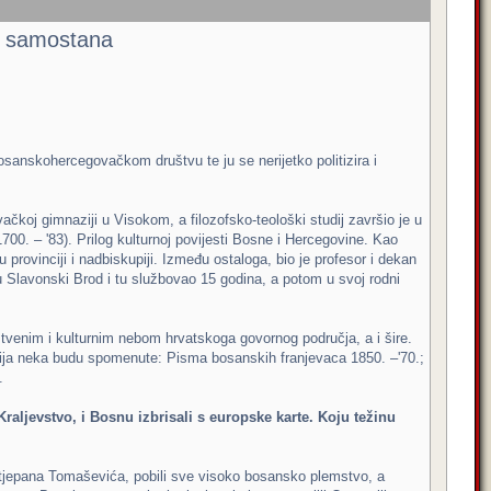
ih samostana
osanskohercegovačkom društvu te ju se nerijetko politizira i
koj gimnaziji u Visokom, a filozofsko-teološki studij završio je u
1700. – '83). Prilog kulturnoj povijesti Bosne i Hercegovine. Kao
provinciji i nadbiskupiji. Između ostaloga, bio je profesor i dekan
e u Slavonski Brod i tu službovao 15 godina, a potom u svoj rodni
nanstvenim i kulturnim nebom hrvatskoga govornog područja, a i šire.
cija neka budu spomenute: Pisma bosanskih franjevaca 1850. –'70.;
.
raljevstvo, i Bosnu izbrisali s europske karte. Koju težinu
 Stjepana Tomaševića, pobili sve visoko bosansko plemstvo, a