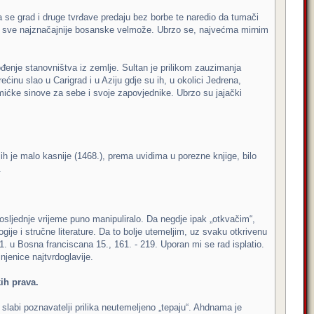
 se grad i druge tvrđave predaju bez borbe te naredio da tumači
 i sve najznačajnije bosanske velmože. Ubrzo se, najvećma mirnim
vođenje stanovništva iz zemlje. Sultan je prilikom zauzimanja
ćinu slao u Carigrad i u Aziju gdje su ih, u okolici Jedrena,
 plemićke sinove za sebe i svoje zapovjednike. Ubrzo su jajački
jih je malo kasnije (1468.), prema uvidima u porezne knjige, bilo
.
osljednje vrijeme puno manipuliralo. Da negdje ipak „otkvačim“,
je i stručne literature. Da to bolje utemeljim, uz svaku otkrivenu
01. u Bosna franciscana 15., 161. - 219. Uporan mi se rad isplatio.
jenice najtvrdoglavije.
ih prava.
 slabi poznavatelji prilika neutemeljeno „tepaju“. Ahdnama je