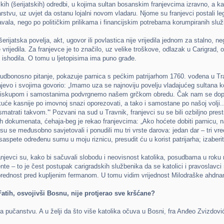
ih (šerijatskih) odredbi, u kojima sultan bosanskim franjevcima izravno, a ka
tvu, uz uvjet da ostanu lojalni novom vladaru. Njome su franjevci postali le
vala, nego po političkim prilikama i financijskim potrebama korumpiranih služ
erijatska povelja, akt, ugovor ili povlastica nije vrijedila jednom za stalno, n
 vrijedila. Za franjevce je to značilo, uz velike troškove, odlazak u Carigrad, 
 ishodila. O tomu u ljetopisima ima puno građe.
udbonosno pitanje, pokazuje parnica s pećkim patrijarhom 1760. vođena u Tra
rajevo i svojima govorio: „Imamo uza se najnoviju povelju vladajućeg sultana 
im biskupom i samostanima podvrgnemo našem grčkom obredu. Čak nam se dopu
uće kasnije po imovnoj snazi oporezovati, a tako i samostane po našoj volji... Ja
 i smatrati takvom.'“ Pozvani na sud u Travnik, franjevci su se bili ozbiljno prest
 dokumenata, ćehaja-beg je rekao franjevcima: „Ako hoćete dobiti parnicu, na
su se međusobno savjetovali i ponudili mu tri vrste darova: jedan dar – tri vr
aspete određenu sumu u moju riznicu, presudit ću u korist patrijarha; izaberi
njevci su, kako bi sačuvali slobodu i neovisnost katolika, posudbama u roku mj
te – to je čest postupak carigradskih službenika da se katolici i pravoslavci
 prednost pred kupljenim fermanom. U tomu vidim vrijednost Milodraške ahdn
Fatih, osvojivši Bosnu, nije protjerao sve kršćane?
učanstvu. A u želji da što više katolika očuva u Bosni, fra Anđeo Zvizdović