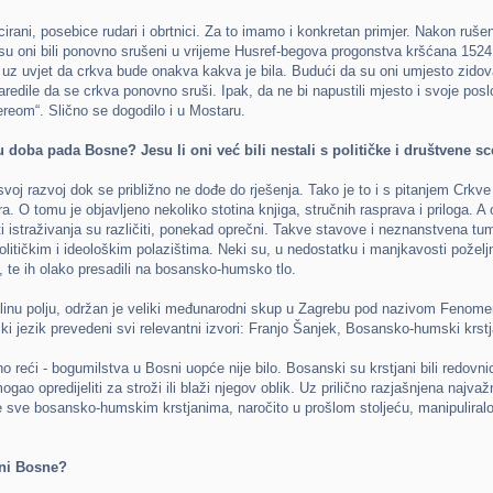
icirani, posebice rudari i obrtnici. Za to imamo i konkretan primjer. Nakon ruš
i su oni bili ponovno srušeni u vrijeme Husref-begova progonstva kršćana 1524. 
 uz uvjet da crkva bude onakva kakva je bila. Budući da su oni umjesto zidova 
edile da se crkva ponovno sruši. Ipak, da ne bi napustili mjesto i svoje posl
ereom“. Slično se dogodilo i u Mostaru.
doba pada Bosne? Jesu li oni već bili nestali s političke i društvene s
svoj razvoj dok se približno ne dođe do rješenja. Tako je to i s pitanjem Crkv
ora. O tomu je objavljeno nekoliko stotina knjiga, stručnih rasprava i priloga.
ti istraživanja su različiti, ponekad oprečni. Takve stavove i neznanstvena tu
olitičkim i ideološkim polazištima. Neki su, u nedostatku i manjkavosti poželjn
u, te ih olako presadili na bosansko-humsko tlo.
linu polju, održan je veliki međunarodni skup u Zagrebu pod nazivom Fenomen
ski jezik prevedeni svi relevantni izvori: Franjo Šanjek, Bosansko-humski krstj
ći - bogumilstva u Bosni uopće nije bilo. Bosanski su krstjani bili redovnici s
mogao opredijeliti za stroži ili blaži njegov oblik. Uz prilično razjašnjena naj
se sve bosansko-humskim krstjanima, naročito u prošlom stoljeću, manipuliralo z
ani Bosne?