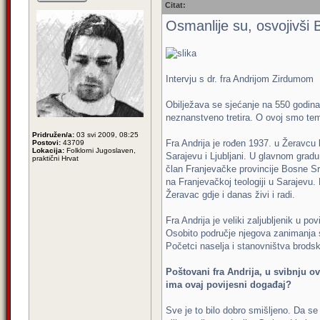
Citat:
Osmanlije su, osvojivši 
Intervju s dr. fra Andrijom Zirdumom
Obilježava se sjećanje na 550 godina 
neznanstveno tretira. O ovoj smo temi,
Pridružen/a:
03 svi 2009, 08:25
Fra Andrija je rođen 1937. u Žeravcu
Postovi:
43709
Lokacija:
Folklorni Jugoslaven,
Sarajevu i Ljubljani. U glavnom gradu 
praktični Hrvat
član Franjevačke provincije Bosne Sre
na Franjevačkoj teologiji u Sarajevu.
Žeravac gdje i danas živi i radi.
Fra Andrija je veliki zaljubljenik u p
Osobito područje njegova zanimanja 
Početci naselja i stanovništva brodsk
Poštovani fra Andrija, u svibnju o
ima ovaj povijesni događaj?
Sve je to bilo dobro smišljeno. Da s