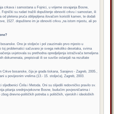
enja crkava i samostana u Fojnici, u vrijeme osvajanja Bosne,
Fojnički su rudari tražili dopuštenje obnoviti crkvu i samostan, ili
od pletena pruća oblijepljena ilovačom koristili kamen, te dodali
ove, 1527. dopušteno im je obnoviti crkvu „na istom mjestu, ali po
cene?
e bosanske. Ono je stoljeće i pol zauzimalo prvo mjesto u
 A o toj problematici sačuvano je svega nekoliko desetaka, svima
mačenja uvjetovala su prethodna opredjeljenja istraživača temeljena
ih dokumenata, prepisivali ili se suviše oslanjali na rezultate
 Crkve bosanske, čija je građa tiskana, Sarajevo - Zagreb, 2005.,
ani u povijesnim vrelima (13.- 15. stoljeća), Zagreb, 2003.
ljedbenici Ćirila i Metoda. Oni su slijedili redovničko pravilo sv.
važnija pitanja srednjovjekovne Bosne, budućim povjesničarima i
bog dnevno-političkih potreba s političkih, vjerskih i ideoloških