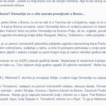
atili na islam. Zameli su trag Bosni sve do novijih vremena. Nije to bio slučaj
suvremenih država.
Bosne? Osmanlije su u više navrata provaljivali u Bosnu…
reko Drine u Bosnu, tu se ne radi ni o Turcima niti o Azijatima, nego su to na
. A kad je Bosna osvojena, naziv Osmanlije blizu tri stoljeća preuzet će islami
ko Vuković borio se protiv Osmanlija na Kosovu Polju, ali se, izgleda, povu
 od ugarsko-hrvatskog kralja dobio Beograd, Mačvu, Srebrenicu i neke posjede 
ć je uz pomoć osmanskih plaćenika pobijedio ugarsko-slavonskog bana Pavla 
im velmožama, sudjeluju u njima, a time ih postupno pretvaraju u svoje porez
kon pljački i paleža ostajali su pusti krajevi koje je nakon nekoliko godina lako
 obvezao im se (1429.) plaćati godišnji danak. Neplaćanje ili nevjernost kažnj
Rim kako su „Turci tijekom dvije godine zapalili 16 njihovih nastambi“. Nešto k
), Mehmed II. dovršio je osvajanje Srbije, a nakon toga Osmanlije su zapos
an Tomašević, nadajući se pomoći kršćanskih vladara, otkazao danak, Osmanl
primirje – preko Skoplja, Kosova i Sjenice krenuli na Bosnu. Zauzevši Podrinj
obovac. Ranije ga je napustio bosanski kralj i sklonio se u Jajce. Pad Bobovc
opsjeli Jajce, kralj Stjepan II. Tomašević sklonio se u Ključ. Tu ga je Mahm