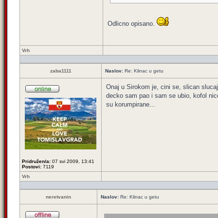
Odlicno opisano.
Vrh
zaba1111
Naslov:
Re: Klinac u getu
Onaj u Sirokom je, cini se, slican sluc
decko sam pao i sam se ubio, kofol niceg
su korumpirane...
Pridružen/a:
07 svi 2009, 13:41
Postovi:
7119
Vrh
neretvanin
Naslov:
Re: Klinac u getu