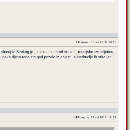
Postano:
13 svi 2018, 16:11
ucaj iz Sirokog je , koliko cujem od struke , medijska izmisljotina,
ka djeca rade sto god pozele iz objesti, a institucije ih stite jer
Postano:
13 svi 2018, 16:15