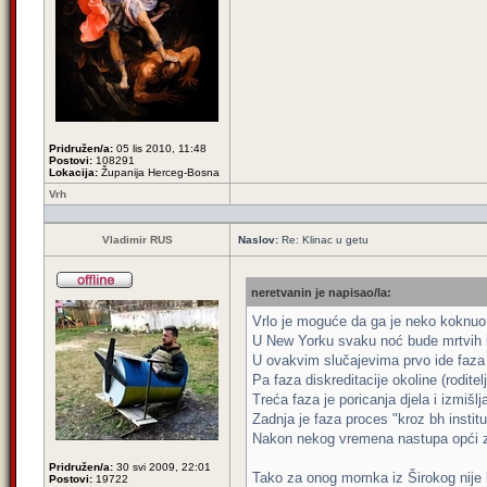
Pridružen/a:
05 lis 2010, 11:48
Postovi:
108291
Lokacija:
Županija Herceg-Bosna
Vrh
Vladimir RUS
Naslov:
Re: Klinac u getu
neretvanin je napisao/la:
Vrlo je moguće da ga je neko koknuo
U New Yorku svaku noć bude mrtvih i
U ovakvim slučajevima prvo ide faza 
Pa faza diskreditacije okoline (roditelj
Treća faza je poricanja djela i izmišl
Zadnja je faza proces "kroz bh instituc
Nakon nekog vremena nastupa opći 
Pridružen/a:
30 svi 2009, 22:01
Tako za onog momka iz Širokog nije bil
Postovi:
19722