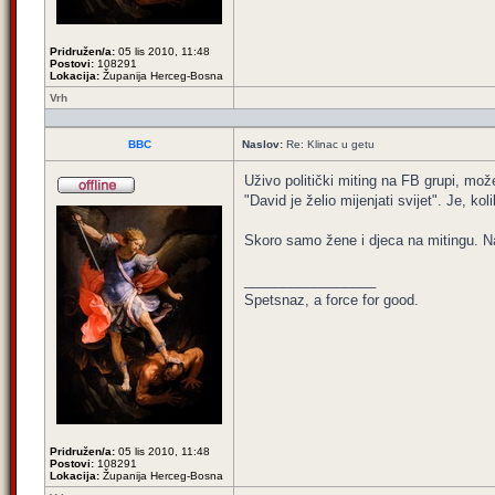
Pridružen/a:
05 lis 2010, 11:48
Postovi:
108291
Lokacija:
Županija Herceg-Bosna
Vrh
BBC
Naslov:
Re: Klinac u getu
Uživo politički miting na FB grupi, možet
"David je želio mijenjati svijet". Je, kol
Skoro samo žene i djeca na mitingu. Na 
_________________
Spetsnaz, a force for good.
Pridružen/a:
05 lis 2010, 11:48
Postovi:
108291
Lokacija:
Županija Herceg-Bosna