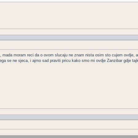
aj, mada moram reci da o ovom slucaju ne znam nista osim sto cujem ovdje, a sl
a se ne sjeca, i ajmo sad praviti pricu kako smo mi ovdje Zanzibar gdje tajkuns