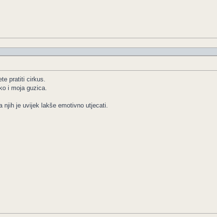
e pratiti cirkus.
iko i moja guzica.
njih je uvijek lakše emotivno utjecati.