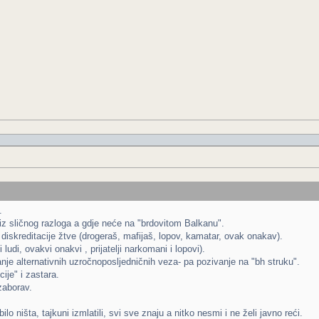
.
z sličnog razloga a gdje neće na "brdovitom Balkanu".
diskreditacije žtve (drogeraš, mafijaš, lopov, kamatar, ovak onakav).
i ludi, ovakvi onakvi , prijatelji narkomani i lopovi).
janje alternativnih uzročnoposljedničnih veza- pa pozivanje na "bh struku".
ije" i zastara.
zaborav.
o ništa, tajkuni izmlatili, svi sve znaju a nitko nesmi i ne želi javno reći.