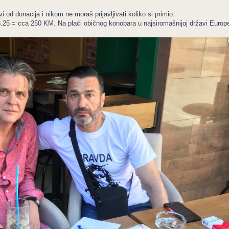
 od donacija i nikom ne moraš prijavljivati koliko si primio.
 8.25 = cca 250 KM. Na plaći običnog konobara u najsiromašnijoj državi Europ