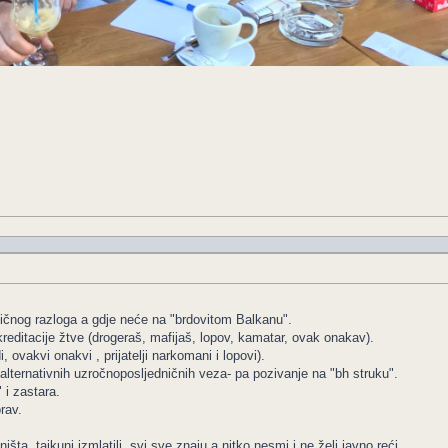
ičnog razloga a gdje neće na "brdovitom Balkanu".
reditacije žtve (drogeraš, mafijaš, lopov, kamatar, ovak onakav).
i, ovakvi onakvi , prijatelji narkomani i lopovi).
e alternativnih uzročnoposljedničnih veza- pa pozivanje na "bh struku".
 i zastara.
rav.
šta, tajkuni izmlatili, svi sve znaju a nitko nesmi i ne želi javno reći.