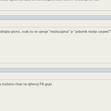
štajno pismo, svak ko ne vjeruje "institucijama" je "pobornik teorije zavjere"!
a možemo čitati na njihovoj FB grupi.