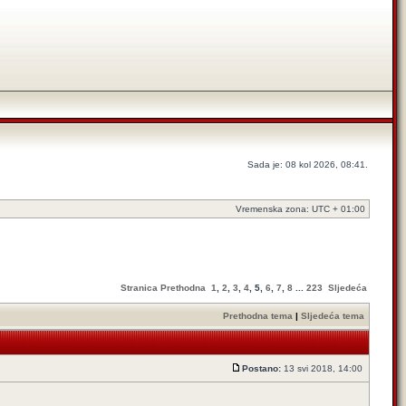
Sada je: 08 kol 2026, 08:41.
Vremenska zona: UTC + 01:00
Stranica
Prethodna
1
,
2
,
3
,
4
,
5
,
6
,
7
,
8
...
223
Sljedeća
Prethodna tema
|
Sljedeća tema
Postano:
13 svi 2018, 14:00