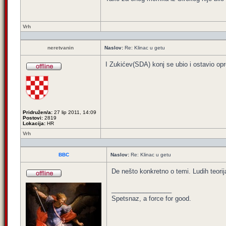
Vrh
neretvanin
Naslov:
Re: Klinac u getu
I Zukićev(SDA) konj se ubio i ostavio opro
Pridružen/a:
27 lip 2011, 14:09
Postovi:
2819
Lokacija:
HR
Vrh
BBC
Naslov:
Re: Klinac u getu
De nešto konkretno o temi. Ludih teorij
_________________
Spetsnaz, a force for good.