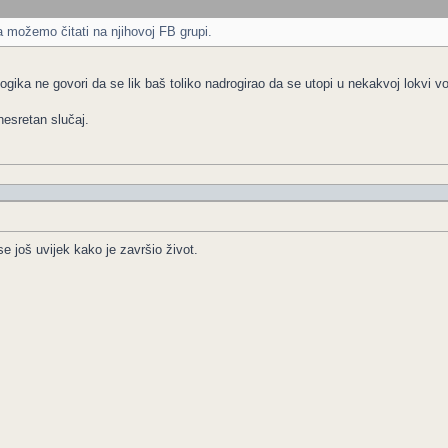
a možemo čitati na njihovoj FB grupi.
logika ne govori da se lik baš toliko nadrogirao da se utopi u nekakvoj lokvi v
esretan slučaj.
e još uvijek kako je završio život.