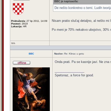
BBC je napisao/la:
De nešto konkretno o temi. Ludih teorij
Nisam pratio slučaj detaljno, al nešto mi 
Pridružen/a:
27 lip 2011, 14:09
Postovi:
2819
Lokacija:
HR
Po meni je 70% nekakvo ubojstvo, 30% n
Vrh
BBC
Naslov:
Re: Klinac u getu
Onda prati. Pa se kasnije javi. Ne zna s
_________________
Spetsnaz, a force for good.