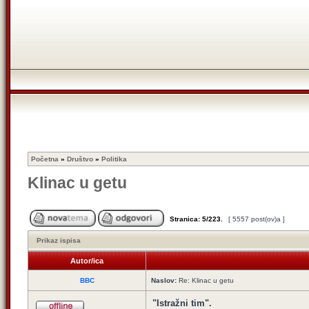
Početna
»
Društvo
»
Politika
Klinac u getu
Stranica:
5
/
223
.
[ 5557 post(ov)a ]
Prikaz ispisa
Autor/ica
BBC
Naslov:
Re: Klinac u getu
"Istražni tim".