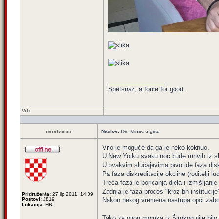
_________________
Spetsnaz, a force for good.
Vrh
neretvanin
Naslov:
Re: Klinac u getu
Vrlo je moguće da ga je neko koknuo.
U New Yorku svaku noć bude mrtvih iz sl
U ovakvim slučajevima prvo ide faza disk
Pa faza diskreditacije okoline (roditelji lud
Treća faza je poricanja djela i izmišljanj
Zadnja je faza proces "kroz bh institucije"
Pridružen/a:
27 lip 2011, 14:09
Postovi:
2819
Nakon nekog vremena nastupa opći zabo
Lokacija:
HR
Tako za onog momka iz Širokog nije bilo ni