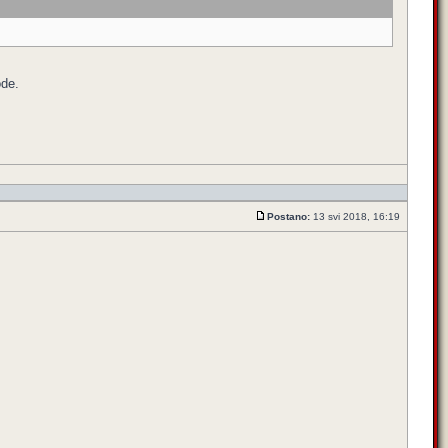
ode.
Postano:
13 svi 2018, 16:19