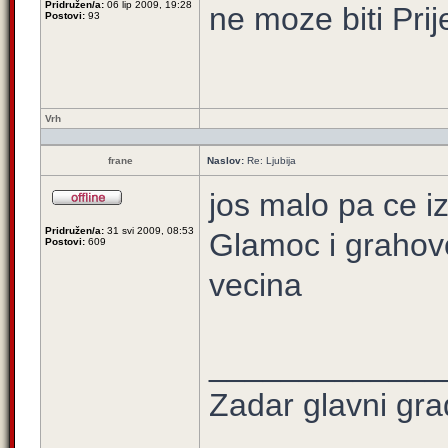
Pridružen/a:
06 lip 2009, 19:28
ne moze biti Pri
Postovi:
93
Vrh
frane
Naslov:
Re: Ljubija
jos malo pa ce iz
Pridružen/a:
31 svi 2009, 08:53
Glamoc i grahovo 
Postovi:
609
vecina
_____________
Zadar glavni gra