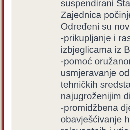
suspendirani Stat
Zajednica počinje
Određeni su novi 
-prikupljanje i 
izbjeglicama iz 
-pomoć oružanom
usmjeravanje odr
tehničkih sredsta
najugroženijim d
-promidžbena dje
obavješćivanje hr