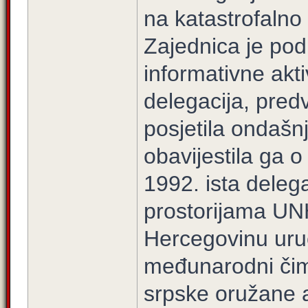
na katastrofalno 
Zajednica je podu
informativne akti
delegacija, pre
posjetila ondašn
obavijestila ga o
1992. ista deleg
prostorijama UN
Hercegovinu uruč
međunarodni čim
srpske oružane ag