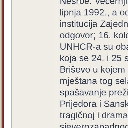
Nesrbe. Večernji 
lipnja 1992., a 
institucija Zajed
odgovor; 16. kol
UNHCR-a su obavi
koja se 24. i 25 
Briševo u kojem 
mještana tog sel
spašavanje preži
Prijedora i Sans
tragičnoj i dram
sjeverozapadnog