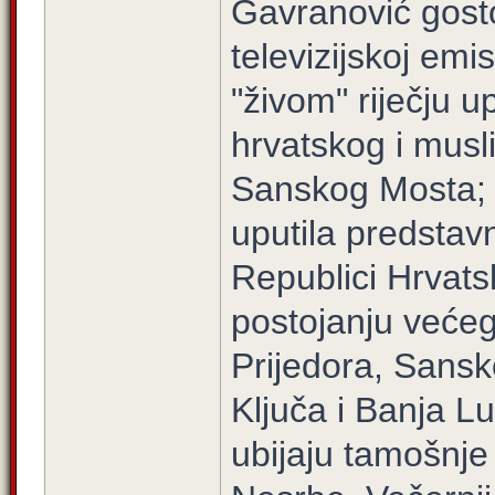
Gavranović gosto
televizijskoj emis
"živom" riječju 
hrvatskog i musl
Sanskog Mosta; 1
uputila predsta
Republici Hrvat
postojanju većeg
Prijedora, Sans
Ključa i Banja L
ubijaju tamošnje