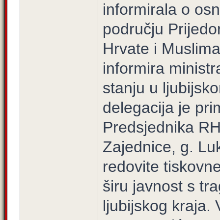
informirala o os
području Prijed
Hrvate i Muslima
informira minist
stanju u ljubijsk
delegacija je pr
Predsjednika RH;
Zajednice, g. Lu
redovite tiskov
širu javnost s t
ljubijskog kraja.