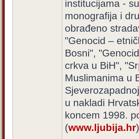
institucijama - s
monografija i dru
obrađeno stradav
"Genocid – etnič
Bosni", "Genocid
crkva u BiH", "Sr
Muslimanima u B
Sjeverozapadnoj 
u nakladi Hrvats
koncem 1998. pok
(
www.ljubija.hr