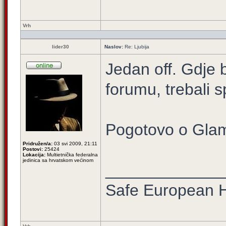
Vrh
lider30
Naslov:
Re: Ljubija
Jedan off. Gdje b
forumu, trebali 
Pogotovo o Glamo
Pridružen/a:
03 svi 2009, 21:11
Postovi:
25424
Lokacija:
Multietnička federalna
jedinica sa hrvatskom većinom
_____________
Safe European