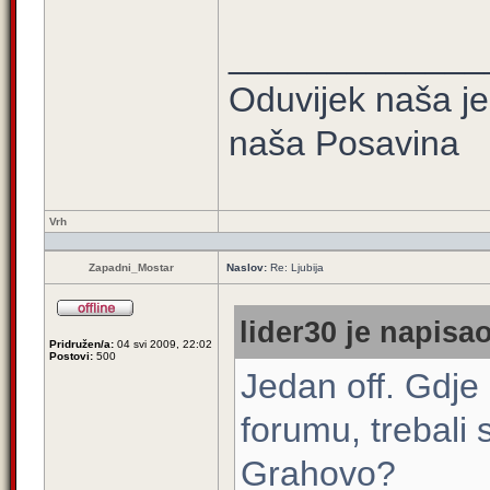
_____________
Oduvijek naša je
naša Posavina
Vrh
Zapadni_Mostar
Naslov:
Re: Ljubija
lider30 je napisao
Pridružen/a:
04 svi 2009, 22:02
Postovi:
500
Jedan off. Gdje 
forumu, trebali 
Grahovo?