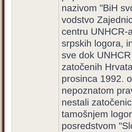
nazivom "BiH svo
vodstvo Zajedni
centru UNHCR-a
srpskih logora, i
sve dok UNHCR n
zatočenih Hrvata
prosinca 1992. o
nepoznatom pravc
nestali zatočenic
tamošnjem logoru
posredstvom "Sl