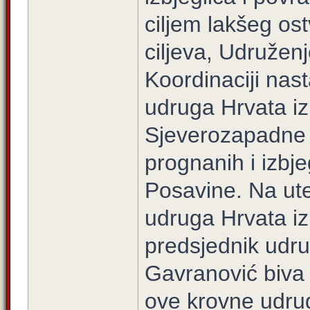
ciljem lakšeg os
ciljeva, Udruženj
Koordinaciji nas
udruga Hrvata izb
Sjeverozapadne 
prognanih i izbj
Posavine. Na ut
udruga Hrvata iz
predsjednik udru
Gavranović biva 
ove krovne udr