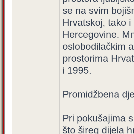
se na svim bojiš
Hrvatskoj, tako i
Hercegovine. Mno
oslobodilačkim 
prostorima Hrvat
i 1995.
Promidžbena dje
Pri pokušajima s
što šireg dijela