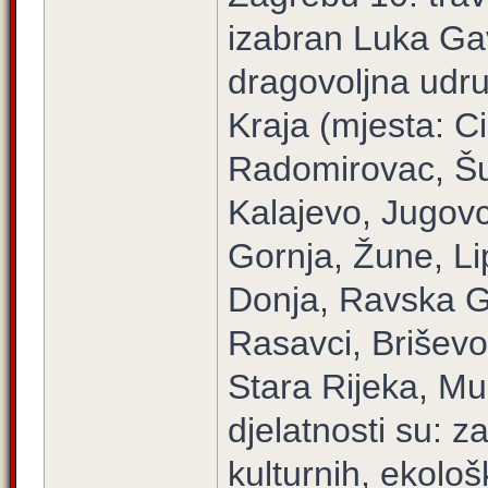
izabran Luka Gav
dragovoljna udru
Kraja (mjesta: Ci
Radomirovac, Šur
Kalajevo, Jugovci
Gornja, Žune, Li
Donja, Ravska Go
Rasavci, Briševo
Stara Rijeka, Muš
djelatnosti su: z
kulturnih, ekološ