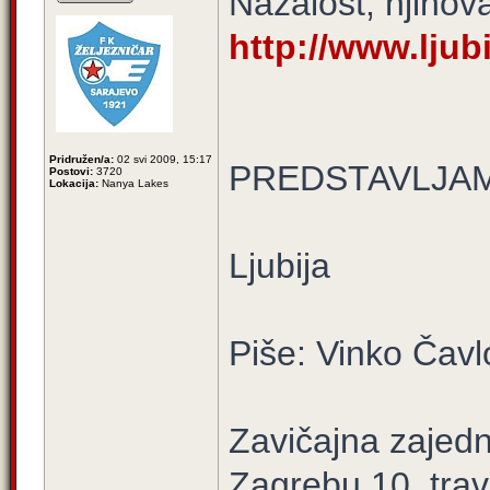
Nažalost, njihov
http://www.ljubi
Pridružen/a:
02 svi 2009, 15:17
PREDSTAVLJA
Postovi:
3720
Lokacija:
Nanya Lakes
Ljubija
Piše: Vinko Čavl
Zavičajna zajedn
Zagrebu 10. trav