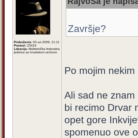
RajvoSa je napisa
Završje?
Pridružen/a:
03 svi 2009, 21:11
Postovi:
25424
Lokacija:
Multietnička federalna
jedinica sa hrvatskom većinom
Po mojim nekim ra
Ali sad ne znam 
bi recimo Drvar 
opet gore Inkvije
spomenuo ove opć