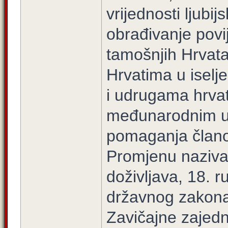
vrijednosti ljubij
obrađivanje povi
tamošnjih Hrvata
Hrvatima u iselj
i udrugama hrvat
međunarodnim u
pomaganja člano
Promjenu naziva 
doživljava, 18. 
državnog zakona
Zavičajne zajedni