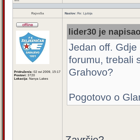
Vrh
RajvoSa
Naslov:
Re: Ljubija
lider30 je napisao
Jedan off. Gdje 
forumu, trebali 
Grahovo?
Pridružen/a:
02 svi 2009, 15:17
Postovi:
3720
Lokacija:
Nanya Lakes
Pogotovo o Glam
Završje?