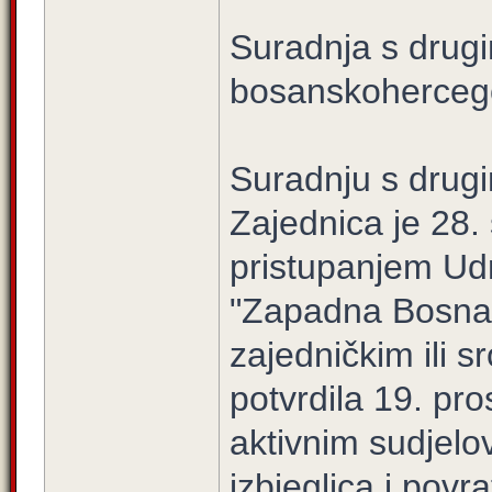
Suradnja s dru
bosanskoherceg
Suradnju s drugi
Zajednica je 28.
pristupanjem Udr
"Zapadna Bosna"
zajedničkim ili 
potvrdila 19. pr
aktivnim sudjelo
izbjeglica i pov