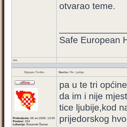
otvarao teme.
_____________
Safe European
Vrh
Stjepan Tvrtko
Naslov:
Re: Ljubija
pa u te tri općin
da im i nije mje
tice ljubije,kod 
prijedorskog hvo-
Pridružen/a:
06 svi 2009, 13:05
Postovi:
263
Lokacija:
Bosanski Šamac