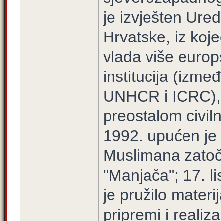
je izvješten Ure
Hrvatske, iz koj
vlada više euro
institucija (izme
UNHCR i ICRC),
preostalom civi
1992. upućen je 
Muslimana zatoč
"Manjača"; 17. l
je pružilo materi
pripremi i realiz