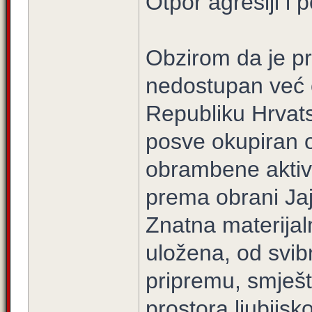
Otpor agresiji i
Obzirom da je pro
nedostupan već 
Republiku Hrvats
posve okupiran o
obrambene aktivn
prema obrani Ja
Znatna materijaln
uložena, od svib
pripremu, smješt
prostora ljubijsko