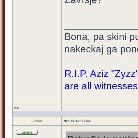
_____________
Bona, pa skini 
nakeckaj ga pono
R.I.P. Aziz "Zyz
are all witnesses
Vrh
lider30
Naslov:
Re: Ljubija