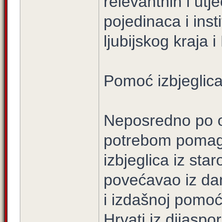
relevantnih i ut
pojedinaca i insti
ljubijskog kraja 
Pomoć izbjeglic
Neposredno po o
potrebom pomagan
izbjeglica iz star
povećavao iz dan
i izdašnoj pomoć
Hrvati iz dijaspo