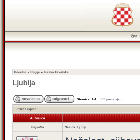
ČPP
Početna
»
Regije
»
Turska Hrvatska
Ljubija
Stranica:
1
/
4
.
[ 83 post(ov)a ]
Prikaz ispisa
Autor/ica
RajvoSa
Naslov:
Ljubija