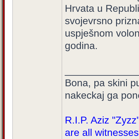
Hrvata u Republic
svojevrsno priz
uspješnom volon
godina.
_____________
Bona, pa skini 
nakeckaj ga pono
R.I.P. Aziz "Zyz
are all witnesses