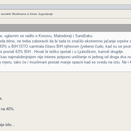
e seoskih Muslimana iz bivse Jugoslavije
me, uglavnm se radilo o Kosovu, Makedoniji i Sandžaku.
eda bitno, ne treba zaboraviti da bi tada to značilo ekstremno jačanje srpske 
lo 43% u BIH ISTO samtrala čitavu BIH njihovom (yebeno čudo, kad su se psototc
bi postali 63% BIH . Hrvati bi teško opstali i u Ljubuškom, kamoli drugdje.
kao najmalobrojnijem nije interes potpuno uništenje ni jednog od druga dva na
 mjeru, tako će i muslimani postati manje opasni kad se svedu na istu. Ne i k
a.
i na 40%.
je bilo...