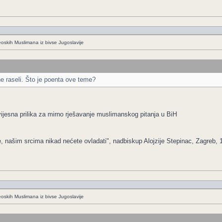
eoskih Muslimana iz bivse Jugoslavije
ne raseli. Što je poenta ove teme?
ijesna prilika za mirno rješavanje muslimanskog pitanja u BiH
e, našim srcima nikad nećete ovladati", nadbiskup Alojzije Stepinac, Zagreb, 
eoskih Muslimana iz bivse Jugoslavije