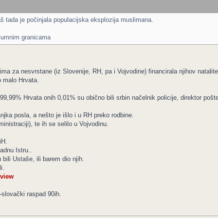
aš tada je počinjala populacijska eksplozija muslimana.
razumnim granicama
ma za nesvrstane (iz Slovenije, RH, pa i Vojvodine) financirala njihov natalite
to malo Hrvata.
9,99% Hrvata onih 0,01% su obično bili srbin načelnik policije, direktor pošte
njka posla, a nešto je išlo i u RH preko rodbine.
inistraciji), te ih se selilo u Vojvodinu.
iH.
adnu Istru..
 bili Ustaše, ili barem dio njih.
i.
view
-slovački raspad 90ih.