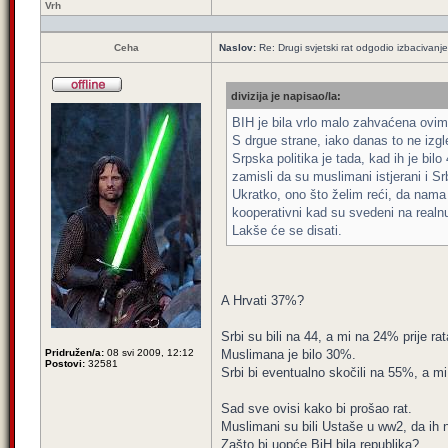
Vrh
Ceha
Naslov:
Re: Drugi svjetski rat odgodio izbacivanj
divizija je napisao/la:
BIH je bila vrlo malo zahvaćena ovi
S drgue strane, iako danas to ne izgl
Srpska politika je tada, kad ih je bi
zamisli da su muslimani istjerani i Sr
Ukratko, ono što želim reći, da nama 
kooperativni kad su svedeni na realnu
Lakše će se disati.
A Hrvati 37%?
Srbi su bili na 44, a mi na 24% prije rat
Pridružen/a:
08 svi 2009, 12:12
Muslimana je bilo 30%.
Postovi:
32581
Srbi bi eventualno skočili na 55%, a m
Sad sve ovisi kako bi prošao rat.
Muslimani su bili Ustaše u ww2, da ih ni
Zašto bi uopće BiH bila republika?