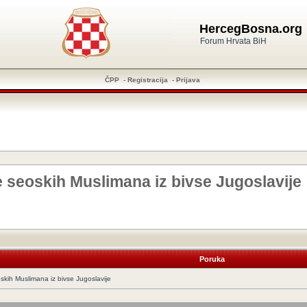
HercegBosna.org
Forum Hrvata BiH
ČPP
-
Registracija
-
Prijava
e seoskih Muslimana iz bivse Jugoslavije
Poruka
oskih Muslimana iz bivse Jugoslavije