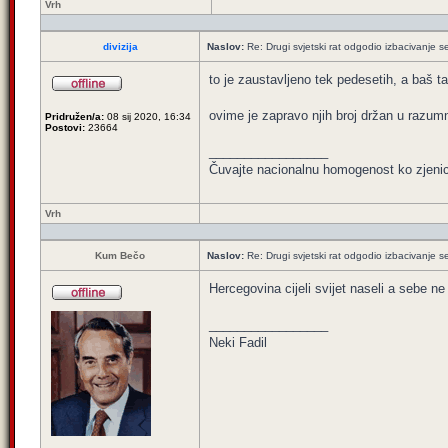
Vrh
divizija
Naslov:
Re: Drugi svjetski rat odgodio izbacivanje s
to je zaustavljeno tek pedesetih, a baš t
ovime je zapravo njih broj držan u razu
Pridružen/a:
08 sij 2020, 16:34
Postovi:
23664
_________________
Čuvajte nacionalnu homogenost ko zjeni
Vrh
Kum Bečo
Naslov:
Re: Drugi svjetski rat odgodio izbacivanje s
Hercegovina cijeli svijet naseli a sebe ne
_________________
Neki Fadil