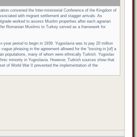
ration convened the Inter-ministerial Conference of the Kingdom of
sociated with migrant settlement and stagger arrivals. As
Belgrade worked to assess Muslim properties after each agrarian
nsfer Romanian Muslims to Turkey served as a framework for
ix-year period to begin in 1939. Yugoslavia was to pay 20 million
 vague phrasing in the agreement allowed for the “tossing in [of] a
ban populations, many of whom were ethnically Turkish. Yugoslav
ethnic minority in Yugoslavia. However, Turkish sources show that
onset of World War II prevented the implementation of the