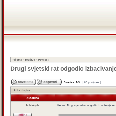
Početna
»
Društvo
»
Povijest
Drugi svjetski rat odgodio izbacivanj
Stranica:
1
/
3
.
[ 65 post(ov)a ]
Prikaz ispisa
Autor/ica
hoblatopla
Naslov:
Drugi svjetski rat odgodio izbacivanje se