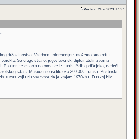
Postano:
28 sij 2023, 14:27
ra
enskog državljanstva. Validnom informacijom možemo smatrati i
porekla. Sa druge strane, jugoslovenski diplomatski izvori iz
gh Poulton se oslanja na podatke iz statističkih godišnjaka, tvrdeći
etskog rata iz Makedonije iselilo oko 200.000 Turaka. Prištinski
ih autora koji unisono tvrde da je krajem 1970-ih u Turskoj bilo