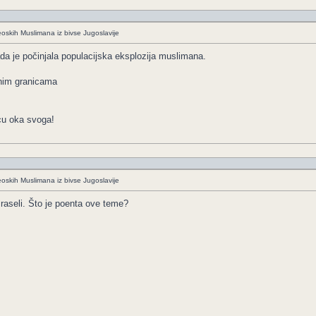
eoskih Muslimana iz bivse Jugoslavije
ada je počinjala populacijska eksplozija muslimana.
mnim granicama
cu oka svoga!
eoskih Muslimana iz bivse Jugoslavije
 raseli. Što je poenta ove teme?