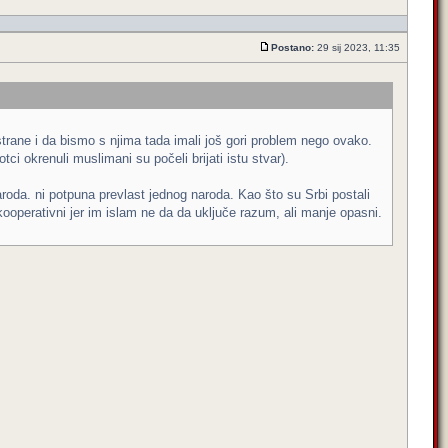
Postano:
29 sij 2023, 11:35
strane i da bismo s njima tada imali još gori problem nego ovako.
i okrenuli muslimani su počeli brijati istu stvar).
roda. ni potpuna prevlast jednog naroda. Kao što su Srbi postali
ooperativni jer im islam ne da da uključe razum, ali manje opasni.