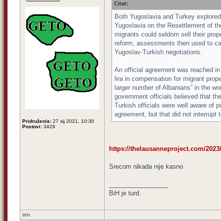
Citat:
Both Yugoslavia and Turkey explored 
Yugoslavia on the Resettlement of th
migrants could seldom sell their prop
reform, assessments then used to ca
Yugoslav-Turkish negotiations.
An official agreement was reached in 
lira in compensation for migrant prop
larger number of Albanians” in the w
government officials believed that th
Turkish officials were well aware of p
agreement, but that did not interrupt
Pridružen/a:
27 sij 2021, 10:30
Postovi:
3429
https://thelausanneproject.com/2023/0
Srecom nikada nije kasno.
_________________
BiH je turd.
Vrh