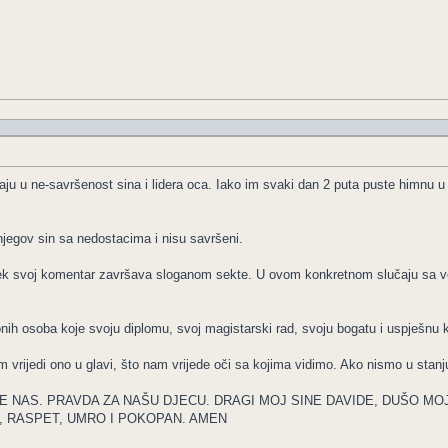
aju u ne-savršenost sina i lidera oca. Iako im svaki dan 2 puta puste himnu u 
 njegov sin sa nedostacima i nisu savršeni.
ek svoj komentar završava sloganom sekte. U ovom konkretnom slučaju sa velik
onih osoba koje svoju diplomu, svoj magistarski rad, svoju bogatu i uspješnu k
 vrijedi ono u glavi, što nam vrijede oči sa kojima vidimo. Ako nismo u stanju
E NAS. PRAVDA ZA NAŠU DJECU. DRAGI MOJ SINE DAVIDE, DUŠO MOJ
RASPET, UMRO I POKOPAN. AMEN