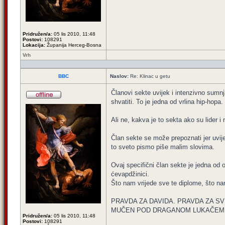
Pridružen/a:
05 lis 2010, 11:48
Postovi:
108291
Lokacija:
Županija Herceg-Bosna
Vrh
BBC
Naslov:
Re: Klinac u getu
Članovi sekte uvijek i intenzivno sumnj
shvatiti. To je jedna od vrlina hip-hopa.
Ali ne, kakva je to sekta ako su lider i
Član sekte se može prepoznati jer uvij
to sveto pismo piše malim slovima.
Ovaj specifični član sekte je jedna od 
ćevapdžinici.
Što nam vrijede sve te diplome, što nam
PRAVDA ZA DAVIDA. PRAVDA ZA SV
MUČEN POD DRAGANOM LUKAČEM, 
Pridružen/a:
05 lis 2010, 11:48
Postovi:
108291