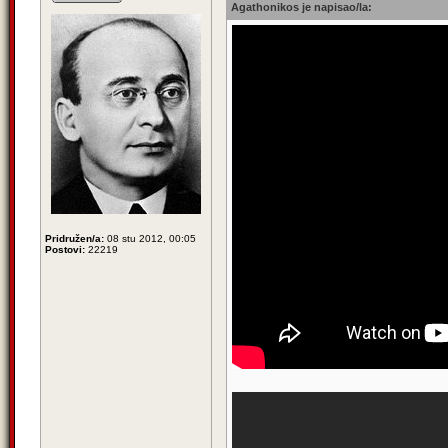
Agathonikos je napisao/la:
Pridružen/a:
08 stu 2012, 00:05
Postovi:
22219