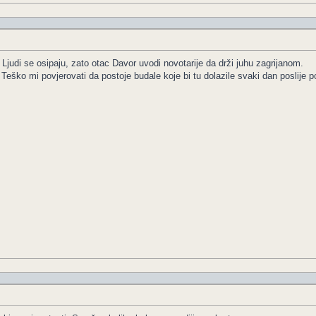
 Ljudi se osipaju, zato otac Davor uvodi novotarije da drži juhu zagrijanom.
. Teško mi povjerovati da postoje budale koje bi tu dolazile svaki dan poslije