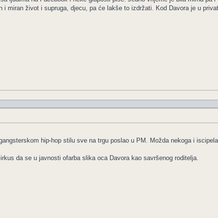
i miran život i supruga, djecu, pa će lakše to izdržati. Kod Davora je u priv
 gangsterskom hip-hop stilu sve na trgu poslao u PM. Možda nekoga i iscipelar
cirkus da se u javnosti ofarba slika oca Davora kao savršenog roditelja.