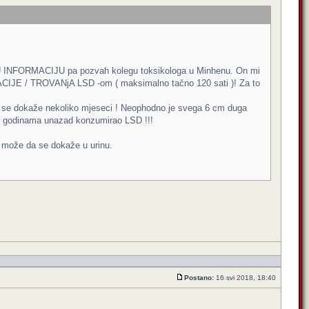
URNU INFORMACIJU pa pozvah kolegu toksikologa u Minhenu. On mi
ACIJE / TROVANjA LSD -om ( maksimalno tačno 120 sati )! Za to
da se dokaže nekoliko mjeseci ! Neophodno je svega 6 cm duga
je godinama unazad konzumirao LSD !!!
a može da se dokaže u urinu.
Postano:
16 svi 2018, 18:40