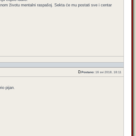
atnom životu mentalni raspašoj. Sekta će mu postati sve i centar
Postano:
16 svi 2018, 18:11
io pijan.