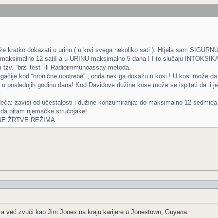
že kratko dokazati u urinu ( u krvi svega nekoliko sati ). Htjela sam SIG
 maksimalno 12 sati! a u URINU maksimalno 5 dana ! I to slučaju INTOKSIK
 i tzv. “brzi test” ili Radioimmunoassay metoda.
rugačije kod “hronične upotrebe” , onda nek ga dokažu u kosi ! U kosi može 
u poslednjih godinu dana! Kod Davidove dužine kose može se ispitati da li 
ledeća: zavisi od učestalosti i dužine konzumiranja: do maksimalno 12 sedmic
ću da pitam njemačke stručnjake!
NE ŽRTVE REŽIMA
 a već zvuči kao Jim Jones na kraju karijere u Jonestown, Guyana.