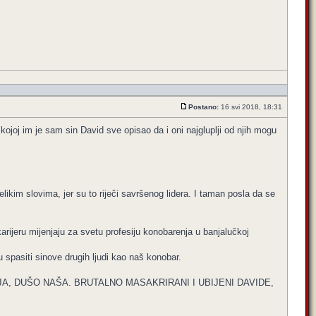
Postano:
16 svi 2018, 18:31
kojoj im je sam sin David sve opisao da i oni najgluplji od njih mogu
im slovima, jer su to riječi savršenog lidera. I taman posla da se
arijeru mijenjaju za svetu profesiju konobarenja u banjalučkoj
 spasiti sinove drugih ljudi kao naš konobar.
A, DUŠO NAŠA. BRUTALNO MASAKRIRANI I UBIJENI DAVIDE,