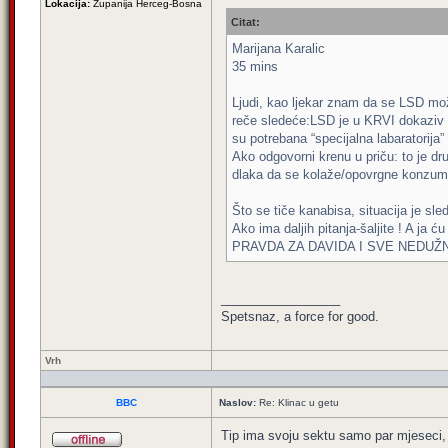
Lokacija:
Županija Herceg-Bosna
Citat:
Marijana Karalic
35 mins
Ljudi, kao ljekar znam da se LSD mo
reče sledeće:LSD je u KRVI dokaziv
su potrebana “specijalna labaratorija”
Ako odgovorni krenu u priču: to je d
dlaka da se kolaže/opovrgne konzum 
Što se tiče kanabisa, situacija je s
Ako ima daljih pitanja-šaljite ! A ja 
PRAVDA ZA DAVIDA I SVE NEDUŽ
_________________
Spetsnaz, a force for good.
Vrh
BBC
Naslov:
Re: Klinac u getu
Tip ima svoju sektu samo par mjeseci,