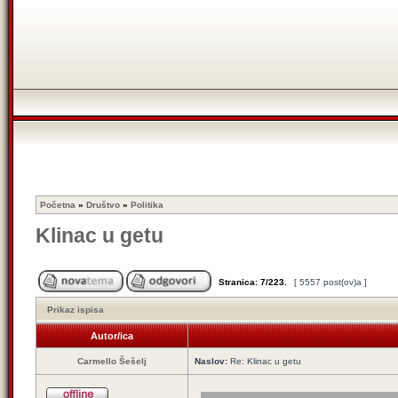
Početna
»
Društvo
»
Politika
Klinac u getu
Stranica:
7
/
223
.
[ 5557 post(ov)a ]
Prikaz ispisa
Autor/ica
Carmello Šešelj
Naslov:
Re: Klinac u getu