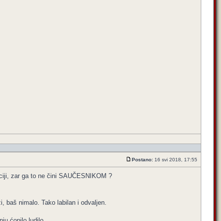
Postano:
16 svi 2018, 17:55
iji, zar ga to ne čini SAUČESNIKOM ?
, baš nimalo. Tako labilan i odvaljen.
ju ćopilo ludilo.