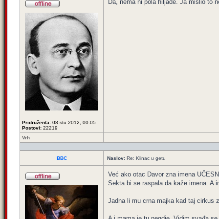
Da, nema ni pola hiljade. Ja mislio to 
Pridružen/a:
08 stu 2012, 00:05
Postovi:
22219
Vrh
BBC
Naslov:
Re: Klinac u getu
Već ako otac Davor zna imena UČESNI
Sekta bi se raspala da kaže imena. A i
Jadna li mu crna majka kad taj cirkus z
A i mama je tu negdje. Vidim svađa se s