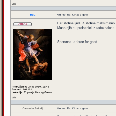
Vrh
BBC
Naslov:
Re: Klinac u getu
Par stotina ljudi, 4 stotine maksimalno.
Masa njih su prolaznici iz radoznalosti
_________________
Spetsnaz, a force for good.
Pridružen/a:
05 lis 2010, 11:48
Postovi:
108291
Lokacija:
Županija Herceg-Bosna
Vrh
Carmello Šešelj
Naslov:
Re: Klinac u getu