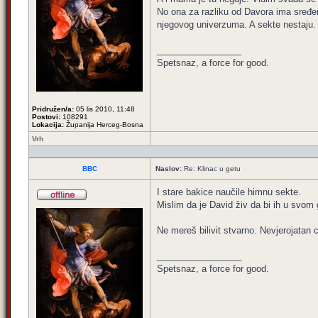
No ona za razliku od Davora ima sređen 
njegovog univerzuma. A sekte nestaju.
_________________
Spetsnaz, a force for good.
Pridružen/a:
05 lis 2010, 11:48
Postovi:
108291
Lokacija:
Županija Herceg-Bosna
Vrh
BBC
Naslov:
Re: Klinac u getu
I stare bakice naučile himnu sekte.
Mislim da je David živ da bi ih u svom
Ne mereš bilivit stvarno. Nevjerojatan 
_________________
Spetsnaz, a force for good.