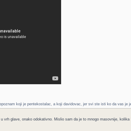
znam koji je pentekostalac, a koji davidovac, jer svi ste isti ko da vas je j
i u vrh glave, onako odokativno. Mislio sam da je to mnogo masovnije, kolika 