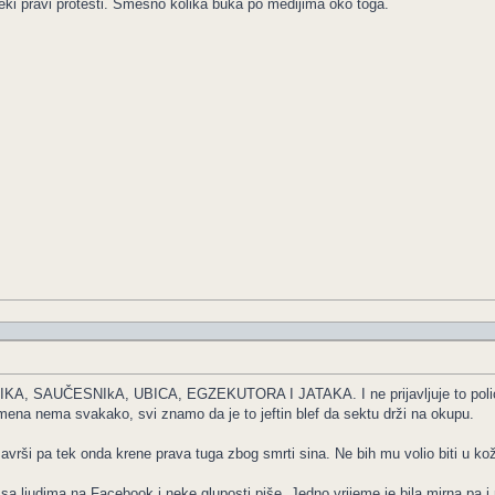
neki pravi protesti. Smešno kolika buka po medijima oko toga.
KA, SAUČESNIkA, UBICA, EGZEKUTORA I JATAKA. I ne prijavljuje to polic
mena nema svakako, svi znamo da je to jeftin blef da sektu drži na okupu.
avrši pa tek onda krene prava tuga zbog smrti sina. Ne bih mu volio biti u koži
a ljudima na Facebook i neke gluposti piše. Jedno vrijeme je bila mirna pa i n