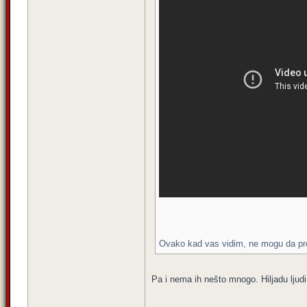
Ovako kad vas vidim, ne mogu da prepo
Pa i nema ih nešto mnogo. Hiljadu ljud