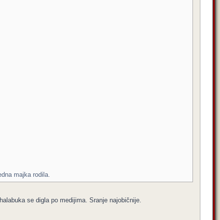
edna majka rodila.
halabuka se digla po medijima. Sranje najobičnije.