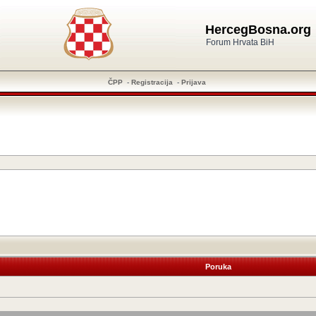
HercegBosna.org
Forum Hrvata BiH
ČPP
-
Registracija
-
Prijava
Poruka