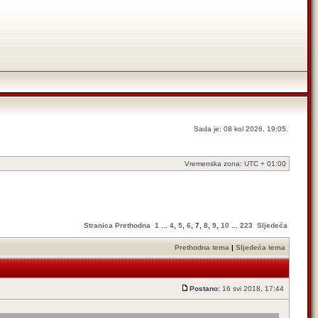
Sada je: 08 kol 2026, 19:05.
Vremenska zona: UTC + 01:00
Stranica
Prethodna
1
...
4
,
5
,
6
,
7
,
8
,
9
,
10
...
223
Sljedeća
Prethodna tema
|
Sljedeća tema
Postano:
16 svi 2018, 17:44