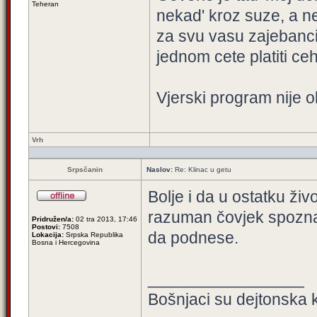
Teheran
nekad' kroz suze, a n
za svu vasu zajebanci
jednom cete platiti ceh 
Vjerski program nije o
Vrh
Srpsčanin
Naslov:
Re: Klinac u getu
Bolje i da u ostatku živ
razuman čovjek spozna
Pridružen/a:
02 tra 2013, 17:46
Postovi:
7508
da podnese.
Lokacija:
Srpska Republika
Bosna i Hercegovina
_________________
Bošnjaci su dejtonska k