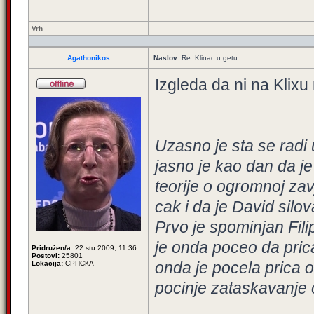
Vrh
Agathonikos
Naslov:
Re: Klinac u getu
Izgleda da ni na Klixu
Uzasno je sta se radi 
jasno je kao dan da je
teorije o ogromnoj zav
cak i da je David silo
Prvo je spominjan Fili
je onda poceo da pric
Pridružen/a:
22 stu 2009, 11:36
Postovi:
25801
onda je pocela prica o 
Lokacija:
СРПСКА
pocinje zataskavanje o