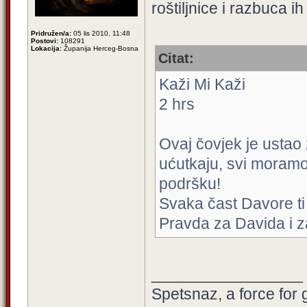
roštiljnice i razbuca i
Pridružen/a:
05 lis 2010, 11:48
Postovi:
108291
Lokacija:
Županija Herceg-Bosna
Citat:
Kaži Mi Kaži
2 hrs
Ovaj čovjek je ustao
ućutkaju, svi moramo 
podršku!
Svaka čast Davore ti 
Pravda za Davida i z
_________________
Spetsnaz, a force for 