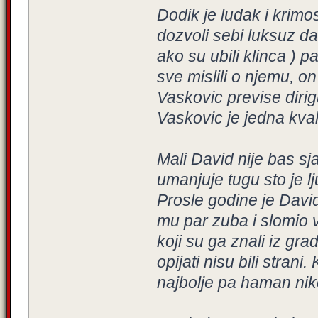
Dodik je ludak i krimos
dozvoli sebi luksuz da
ako su ubili klinca ) 
sve mislili o njemu, on
Vaskovic previse diri
Vaskovic je jedna kvali
Mali David nije bas sja
umanjuje tugu sto je lj
Prosle godine je David
mu par zuba i slomio v
koji su ga znali iz gra
opijati nisu bili stran
najbolje pa haman niko