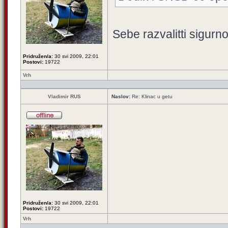
Sebe razvalitti sigurno
Pridružen/a:
30 svi 2009, 22:01
Postovi:
19722
Vrh
Vladimir RUS
Naslov:
Re: Klinac u getu
Pridružen/a:
30 svi 2009, 22:01
Postovi:
19722
Vrh