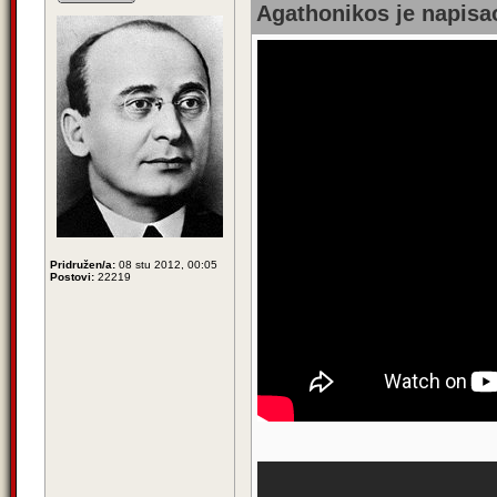
Agathonikos je napisao
Pridružen/a:
08 stu 2012, 00:05
Postovi:
22219