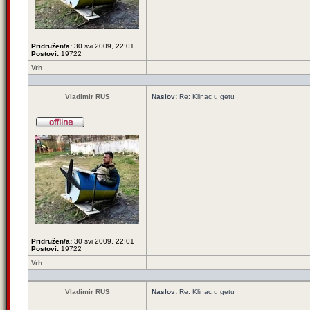
Pridružen/a:
30 svi 2009, 22:01
Postovi:
19722
Vrh
Vladimir RUS
Naslov:
Re: Klinac u getu
Pridružen/a:
30 svi 2009, 22:01
Postovi:
19722
Vrh
Vladimir RUS
Naslov:
Re: Klinac u getu