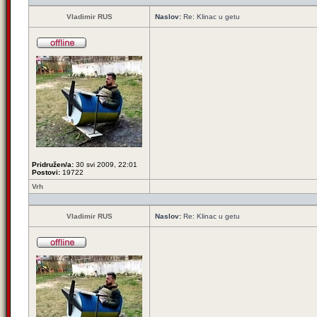
Vladimir RUS
Naslov:
Re: Klinac u getu
Pridružen/a:
30 svi 2009, 22:01
Postovi:
19722
Vrh
Vladimir RUS
Naslov:
Re: Klinac u getu