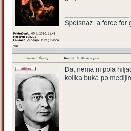
_________________
Spetsnaz, a force for 
Pridružen/a:
05 lis 2010, 11:48
Postovi:
108291
Lokacija:
Županija Herceg-Bosna
Vrh
Carmello Šešelj
Naslov:
Re: Klinac u getu
Da, nema ni pola hilja
kolika buka po mediji