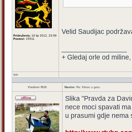
Velid Saudijac podržava
Pridružen/a:
16 lip 2012, 23:09
Postovi:
15511
_________________
+ Gledaj orle od miline,
Vrh
Vladimir RUS
Naslov:
Re: Klinac u getu
Slika "Pravda za Davida
nece moci spavati ma 
u prasumi gdje nema s