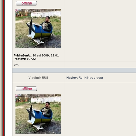
Pridružen/a:
30 svi 2009, 22:01
Postovi:
19722
Vrh
Vladimir RUS
Naslov:
Re: Klinac u getu