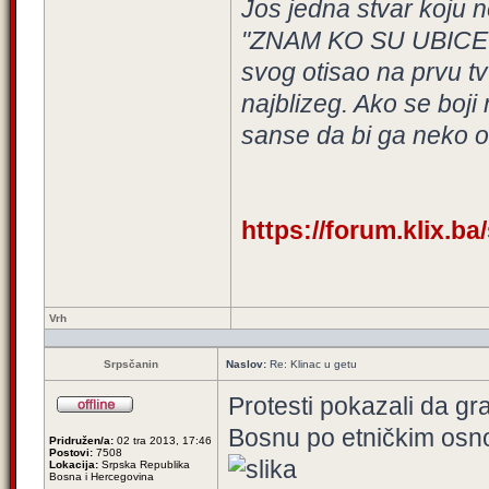
Jos jedna stvar koju 
"ZNAM KO SU UBICE A
svog otisao na prvu t
najblizeg. Ako se boj
sanse da bi ga neko o
https://forum.klix.ba
Vrh
Srpsčanin
Naslov:
Re: Klinac u getu
Protesti pokazali da gr
Bosnu po etničkim osn
Pridružen/a:
02 tra 2013, 17:46
Postovi:
7508
Lokacija:
Srpska Republika
Bosna i Hercegovina