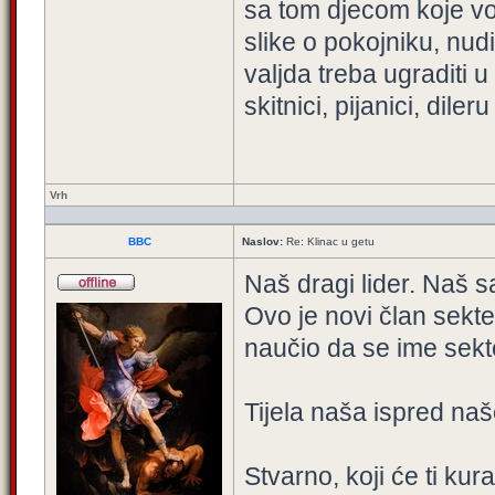
sa tom djecom koje v
slike o pokojniku, nud
valjda treba ugraditi 
skitnici, pijanici, diler
Vrh
BBC
Naslov:
Re: Klinac u getu
Naš dragi lider. Naš sa
Ovo je novi član sekte
naučio da se ime sekt
Tijela naša ispred naš
Stvarno, koji će ti ku