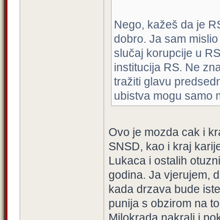
Nego, kažeš da je R
dobro. Ja sam mislio
slučaj korupcije u R
institucija RS. Ne zna
tražiti glavu predse
ubistva mogu samo m
Ovo je mozda cak i kra
SNSD, kao i kraj karije
Lukaca i ostalih otuzn
godina. Ja vjerujem, 
kada drzava bude iste 
punija s obzirom na to
Milokrada nakrali i po