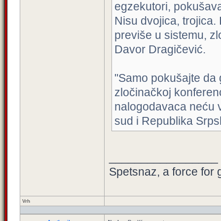
egzekutori, pokušava
Nisu dvojica, trojic
previše u sistemu, z
Davor Dragičević.
"Samo pokušajte da ga
zločinačkoj konferen
nalogodavaca neću va
sud i Republika Srps
_________________
Spetsnaz, a force for 
Vrh