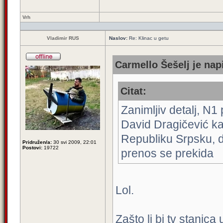
Vrh
Vladimir RUS
Naslov:
Re: Klinac u getu
Carmello Šešelj je nap
Citat:
Zanimljiv detalj, N
David Dragičević kaž
Republiku Srpsku, da
Pridružen/a:
30 svi 2009, 22:01
Postovi:
19722
prenos se prekida
Lol.
Zašto li bi tv stanica