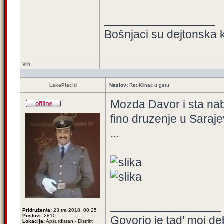
_________________
Bošnjaci su dejtonska k
Vrh
LakePlacid
Naslov:
Re: Klinac u getu
Mozda Davor i sta nab
fino druzenje u Saraje
...
_________________
Pridružen/a:
23 tra 2018, 00:25
Postovi:
2810
Govorio je tad' moj deb
Lokacija:
Apsurdistan - Distrikt