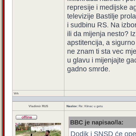
represije i medijske a
televizije Bastilje prol
i sudbinu RS. Na izbor
ili da mijenja nesto? I
apstitencija, a sigurno
ne znam ti sta vec mj
u glavu i mijenjajte 
gadno smrde.
Vrh
Vladimir RUS
Naslov:
Re: Klinac u getu
BBC je napisao/la:
Dodik i SNSD će opet 