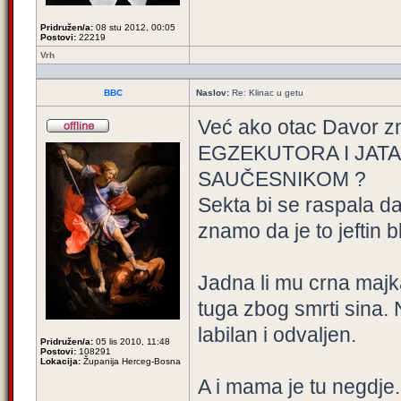
Pridružen/a:
08 stu 2012, 00:05
Postovi:
22219
Vrh
BBC
Naslov:
Re: Klinac u getu
Već ako otac Davor
EGZEKUTORA I JATAKA. I
SAUČESNIKOM ?
Sekta bi se raspala d
znamo da je to jeftin 
Jadna li mu crna majk
tuga zbog smrti sina. 
labilan i odvaljen.
Pridružen/a:
05 lis 2010, 11:48
Postovi:
108291
Lokacija:
Županija Herceg-Bosna
A i mama je tu negdje