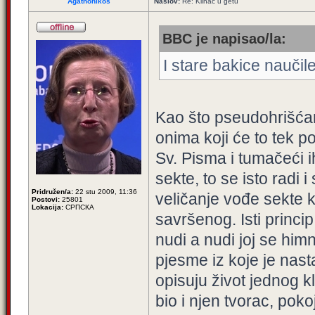
Agathonikos
Naslov:
Re: Klinac u getu
BBC je napisao/la:
I stare bakice naučil
Kao što pseudohrišćan
onima koji će to tek p
Sv. Pisma i tumačeći
sekte, to se isto radi
Pridružen/a:
22 stu 2009, 11:36
veličanje vođe sekte 
Postovi:
25801
Lokacija:
СРПСКА
savršenog. Isti princi
nudi a nudi joj se himn
pjesme iz koje je nasta
opisuju život jednog 
bio i njen tvorac, poko