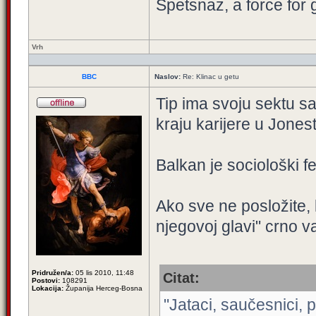
Spetsnaz, a force for 
Vrh
BBC
Naslov:
Re: Klinac u getu
Tip ima svoju sektu s
kraju karijere u Jone
Balkan je sociološki 
Ako sve ne posložite, 
njegovoj glavi" crno v
Pridružen/a:
05 lis 2010, 11:48
Citat:
Postovi:
108291
Lokacija:
Županija Herceg-Bosna
"Jataci, saučesnici, 