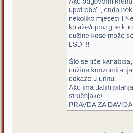
Ako odgovorni krenu u
upotrebe” , onda nek
nekoliko mjeseci ! 
kolaže/opovrgne kon
dužine kose može se 
LSD !!!
Što se tiče kanabisa, 
dužine konzumiranja
dokaže u urinu.
Ako ima daljih pitanj
stručnjake!
PRAVDA ZA DAVIDA
_________________