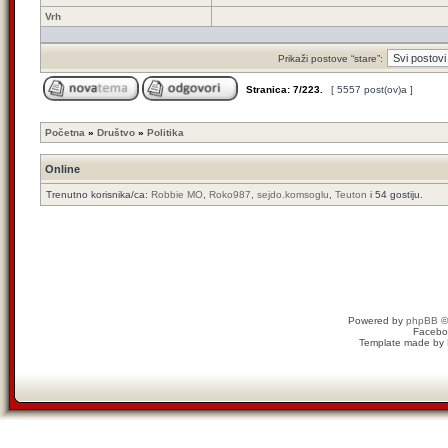
Vrh
Prikaži postove “stare”:
Stranica:
7
/
223
.
[ 5557 post(ov)a ]
Početna
»
Društvo
»
Politika
Online
Trenutno korisnika/ca:
Robbie MO
,
Roko987
,
sejdo.komsoglu
,
Teuton
i 54 gostiju.
Powered by
phpBB
©
Facebo
Template made by