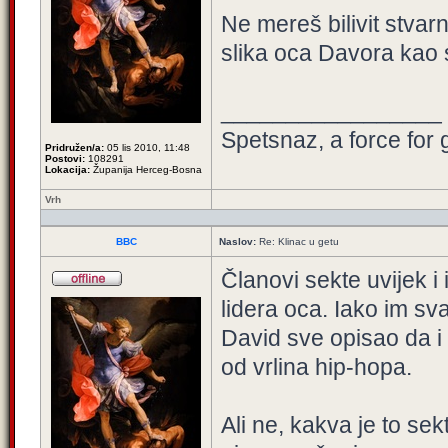
Ne mereš bilivit stvar
slika oca Davora kao 
_________________
Spetsnaz, a force for 
Pridružen/a:
05 lis 2010, 11:48
Postovi:
108291
Lokacija:
Županija Herceg-Bosna
Vrh
BBC
Naslov:
Re: Klinac u getu
Članovi sekte uvijek i
lidera oca. Iako im sv
David sve opisao da i o
od vrlina hip-hopa.
Ali ne, kakva je to sek