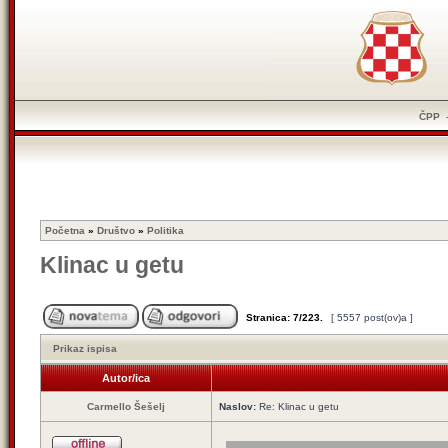
ČPP
Početna
»
Društvo
»
Politika
Klinac u getu
Stranica:
7
/
223
.
[ 5557 post(ov)a ]
Prikaz ispisa
Autor/ica
Carmello Šešelj
Naslov:
Re: Klinac u getu