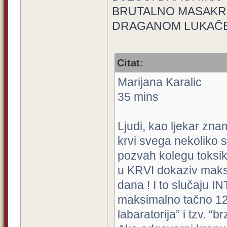
BRUTALNO MASAKRIR
DRAGANOM LUKAČEM
Citat:
Marijana Karalic
35 mins
Ljudi, kao ljekar zn
krvi svega nekoliko
pozvah kolegu toksi
u KRVI dokaziv maks
dana ! I to slučaju
maksimalno tačno 120
labaratorija” i tzv. “