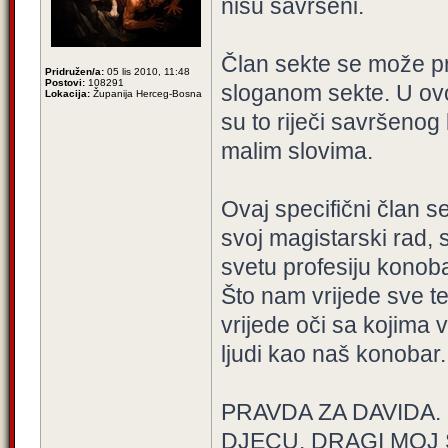
nisu savršeni.
Član sekte se može pr
Pridružen/a:
05 lis 2010, 11:48
Postovi:
108291
sloganom sekte. U ovo
Lokacija:
Županija Herceg-Bosna
su to riječi savršenog
malim slovima.
Ovaj specifični član s
svoj magistarski rad, 
svetu profesiju konoba
Što nam vrijede sve te
vrijede oči sa kojima 
ljudi kao naš konobar.
PRAVDA ZA DAVIDA.
DJECU. DRAGI MOJ 