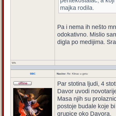
pentekostalac, a koji 
majka rodila.
Pa i nema ih nešto mno
odokativno. Mislio sa
digla po medijima. Sra
Vrh
BBC
Naslov:
Re: Klinac u getu
Par stotina ljudi, 4 st
Davor uvodi novotarije
Masa njih su prolaznic
postoje budale koje bi
grupice oko Davora.