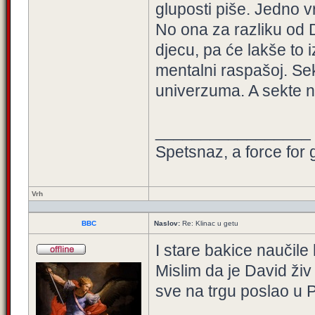
gluposti piše. Jedno vr
No ona za razliku od 
djecu, pa će lakše to 
mentalni raspašoj. Se
univerzuma. A sekte n
_________________
Spetsnaz, a force for 
Vrh
BBC
Naslov:
Re: Klinac u getu
I stare bakice naučile
Mislim da je David živ
sve na trgu poslao u P