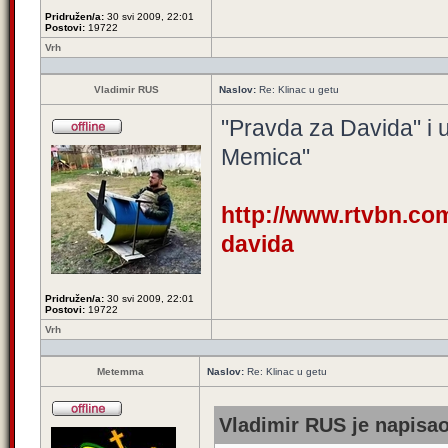
Pridružen/a:
30 svi 2009, 22:01
Postovi:
19722
Vrh
Vladimir RUS
Naslov:
Re: Klinac u getu
"Pravda za Davida" i
Memica"
http://www.rtvbn.co
davida
Pridružen/a:
30 svi 2009, 22:01
Postovi:
19722
Vrh
Metemma
Naslov:
Re: Klinac u getu
Vladimir RUS je napisao