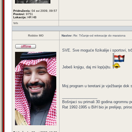
Pridružen/a:
04 svi 2009, 09:57
Postovi:
9751
Lokacija:
HR HB
Vrh
Robbie MO
Naslov:
Re: Trčanje-od rekreacije do maratona
SVE. Sve moguće fizikalije i sportovi, tr
Jebeš knjigu, daj mi lop(a)tu.
Moj program u teretani je vježbanje dok
_________________
Bošnjaci su primali 30 godina ogromnu p
Rat 1992-1995 u BiH bio je prelijep, priro