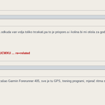
odkuda van volja toliko trcekati,pa to je prisporo.a i kolina bi mi otisla za g
CWXU ... re=related
zašao Garmin Forerunner 405, sve je tu GPS, trening programi, mjerač ritma s