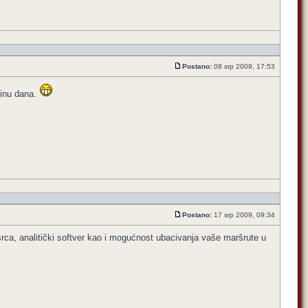
Postano:
08 srp 2009, 17:53
odinu dana.
Postano:
17 srp 2009, 09:34
rca, analitički softver kao i mogućnost ubacivanja vaše maršrute u