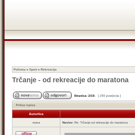
Početna
»
Sport
»
Rekreacija
Trčanje - od rekreacije do maratona
Stranica:
2
/
10
.
[ 250 post(ov)a ]
Prikaz ispisa
Autor/ica
mara
Naslov:
Re: Trčanje-od rekreacije do maratona