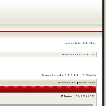
Sada je: 07 kol 2026, 00:50.
Vremenska zona: UTC + 01:00
Stranica
Prethodna
1
,
2
,
3
,
4
,
5
...
10
Sljedeća
Prethodna tema
|
Sljedeća tema
Postano:
15 lip 2009, 08:22