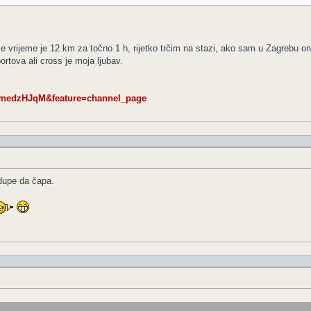
e vrijeme je 12 km za točno 1 h, rijetko trčim na stazi, ako sam u Zagrebu o
rtova ali cross je moja ljubav.
vnedzHJqM&feature=channel_page
dupe da čapa.