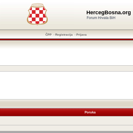
HercegBosna.org
Forum Hrvata BiH
ČPP
-
Registracija
-
Prijava
Poruka