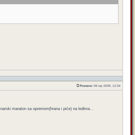
Postano:
08 srp 2009, 12:04
ninarski maraton sa opremom(hrana i piće) na leđima...