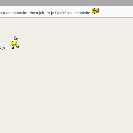
m da napravim trbusnjak, to je i jedini koji napravim
cije!