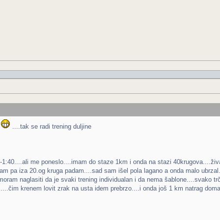
n
....tak se radi trening duljine
5-1:40....ali me poneslo....imam do staze 1km i onda na stazi 40krugova....ži
am pa iza 20.og kruga padam....sad sam išel pola lagano a onda malo ubrzal...
,moram naglasiti da je svaki trening individualan i da nema šablone....svako t
...čim krenem lovit zrak na usta idem prebrzo....i onda još 1 km natrag doma.