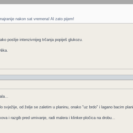
najranije nakon sat vremena! Al zato pijem!
ako poslije intenzivnijeg trčanja popiješ glukozu.
Nika.
la...
lo svježije, od želje se zaletim u planinu, onako "uz brdo" i lagano bacim pla
ova i razgib pred umivanje, radi malera i klinker-pločica na drobu...