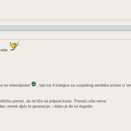
čanje.
 se ne onesvijestim
, tad me 4 kolegice sa susjednog aerobika iznose iz te
olitičku pomoć, da ne liče na potpuni kurac. Pomoći više nema.
dan, remek djelo te generacije, i dobro je da se dogodio