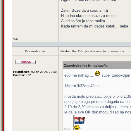
Želim Bože da u času smrti
Ni jedno oko ne zasuzi za mnom
A jedino što ja tebe molim
Kada umrem da mi dadeš kutak... neba
Vrh
Easternborder
Naslov:
Re: Trčanje-od rekreacije do maratona
Zagorjedee-lite je napisao/la:
Pridružen/a:
03 svi 2009, 22:40
evo me natrag....
super zadovolja
Postovi:
272
18km=1h32min42sec
možda malo prebrzo....bolje bi bilo 1:3
sporijeg kolegu jer mi se događa da brz
2,10 do 2,20 idealno za duljinu....meni
je da je sve OK dok mogu disati na nos.
spat