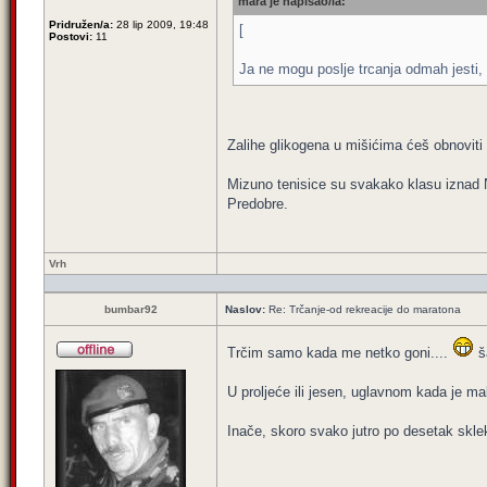
mara je napisao/la:
Pridružen/a:
28 lip 2009, 19:48
[
Postovi:
11
Ja ne mogu poslje trcanja odmah jesti, 
Zalihe glikogena u mišićima ćeš obnoviti 
Mizuno tenisice su svakako klasu iznad 
Predobre.
Vrh
bumbar92
Naslov:
Re: Trčanje-od rekreacije do maratona
Trčim samo kada me netko goni....
ša
U proljeće ili jesen, uglavnom kada je ma
Inače, skoro svako jutro po desetak sklek