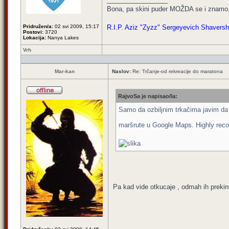
Bona, pa skini puder MOŽDA se i znamo,
Pridružen/a:
02 svi 2009, 15:17
R.I.P. Aziz "Zyzz" Sergeyevich Shavershi
Postovi:
3720
Lokacija:
Nanya Lakes
Vrh
Mar-kan
Naslov:
Re: Trčanje-od rekreacije do maratona
RajvoSa je napisao/la:
Samo da ozbiljnim trkačima javim da 
maršrute u Google Maps. Highly r
Pa kad vide otkucaje , odmah ih prekin