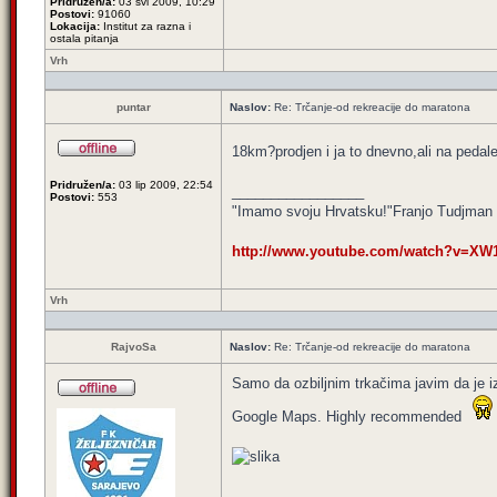
Pridružen/a:
03 svi 2009, 10:29
Postovi:
91060
Lokacija:
Institut za razna i
ostala pitanja
Vrh
puntar
Naslov:
Re: Trčanje-od rekreacije do maratona
18km?prodjen i ja to dnevno,ali na pedale.
Pridružen/a:
03 lip 2009, 22:54
_________________
Postovi:
553
"Imamo svoju Hrvatsku!"Franjo Tudjman
http://www.youtube.com/watch?v=XW1I
Vrh
RajvoSa
Naslov:
Re: Trčanje-od rekreacije do maratona
Samo da ozbiljnim trkačima javim da je i
Google Maps. Highly recommended
_________________