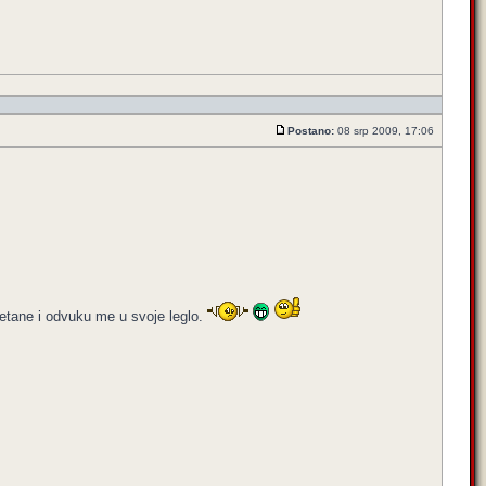
Postano:
08 srp 2009, 17:06
retane i odvuku me u svoje leglo.