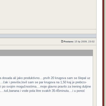
Postano:
15 lip 2009, 23:02
va dosada ali jako produktivno....prvih 20 krugova sam se šlepal uz
.čak i previše,lovil sam se par krugova na 1,50 kaj je prebrzo-
rči po svojim mogučnostima....moje glavno pravilo za trening duljine
...tuš,banana i vode pola litre svakih 35-45minuta....i u ponoć