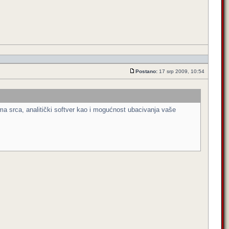
Postano:
17 srp 2009, 10:54
ma srca, analitički softver kao i mogućnost ubacivanja vaše