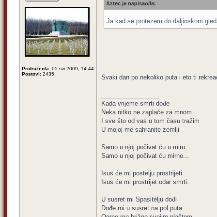
Aztec je napisao/la:
Ja kad se protezem do daljinskom gleda
Pridružen/a:
05 svi 2009, 14:44
Postovi:
2435
Svaki dan po nekoliko puta i eto ti rekrea
_________________
Kada vrijeme smrti dođe
Neka nitko ne zaplače za mnom
I sve što od vas u tom času tražim
U mojoj me sahranite zemlji
Samo u njoj počivat ću u miru.
Samo u njoj počivat ću mirno...
Isus će mi postelju prostrijeti
Isus će mi prostrijet odar smrti.
U susret mi Spasitelju dođi
Dođe mi u susret na pol puta
Ogrne me brižno svojim plaštom