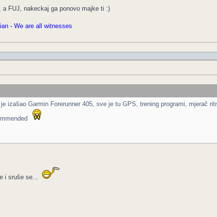
 a FUJ, nakeckaj ga ponovo majke ti :)
an - We are all witnesses
je izašao Garmin Forerunner 405, sve je tu GPS, trening programi, mjerač rit
ecommended
e i sruše se...