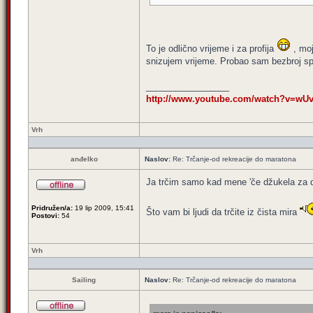
To je odlično vrijeme i za profija
, moj
snizujem vrijeme. Probao sam bezbroj spo
_________________
http://www.youtube.com/watch?v=wU
Vrh
anđelko
Naslov:
Re: Trčanje-od rekreacije do maratona
Ja trčim samo kad mene 'če džukela za 
Pridružen/a:
19 lip 2009, 15:41
Što vam bi ljudi da trčite iz čista mira
Postovi:
54
Vrh
Sailing
Naslov:
Re: Trčanje-od rekreacije do maratona