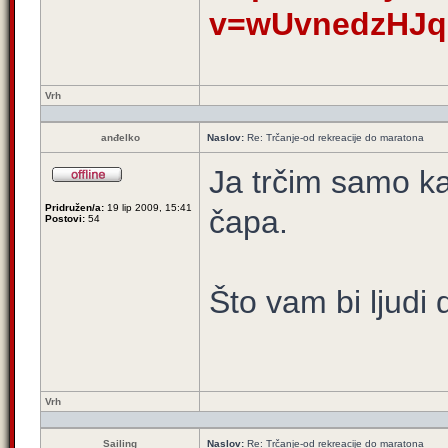
v=wUvnedzHJq
Vrh
anđelko
Naslov:
Re: Trčanje-od rekreacije do maratona
Ja trčim samo k
Pridružen/a:
19 lip 2009, 15:41
čapa.
Postovi:
54
Što vam bi ljudi d
Vrh
Sailing
Naslov:
Re: Trčanje-od rekreacije do maratona