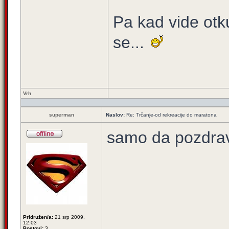
Pa kad vide otk
se...
Vrh
superman
Naslov:
Re: Trčanje-od rekreacije do maratona
samo da pozdrav
Pridružen/a:
21 srp 2009,
12:03
Postovi:
3