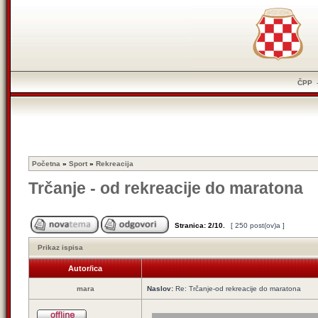
ČPP
Početna
»
Sport
»
Rekreacija
Trčanje - od rekreacije do maratona
Stranica:
2
/
10
.
[ 250 post(ov)a ]
Prikaz ispisa
Autor/ica
mara
Naslov:
Re: Trčanje-od rekreacije do maratona