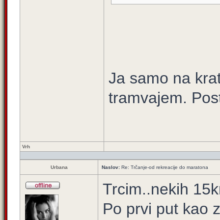
Ja samo na krat
tramvajem. Pos
Vrh
Urbana
Naslov:
Re: Trčanje-od rekreacije do maratona
Trcim..nekih 15km
Po prvi put kao z