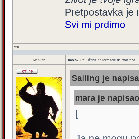
Pretpostavka je 
Svi mi prdimo
Vrh
Mar-kan
Naslov:
Re: Trčanje-od rekreacije do maratona
Sailing je napisa
mara je napisao
[
Ja ne mogu pos