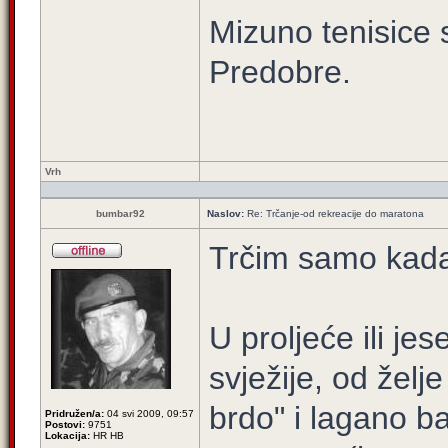
Mizuno tenisice 
Predobre.
Vrh
bumbar92
Naslov:
Re: Trčanje-od rekreacije do maratona
Trčim samo kada
U proljeće ili j
svježije, od želj
brdo" i lagano b
Pridružen/a:
04 svi 2009, 09:57
Postovi:
9751
Lokacija:
HR HB