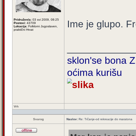
Pridružen/a:
03 svi 2009, 08:25
Ime je glupo. F
Postovi:
43709
Lokacija:
Folklorni Jugoslaven,
praktični Hrvat
____________
sklon'se bona Zi
oćima kurišu
Vrh
Svarog
Naslov:
Re: Trčanje-od rekreacije do maratona