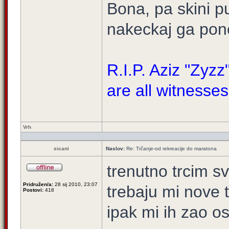
Bona, pa skini 
nakeckaj ga pono
R.I.P. Aziz "Zyz
are all witnesses
Vrh
sicani
Naslov:
Re: Trčanje-od rekreacije do maratona
trenutno trcim s
Pridružen/a:
28 sij 2010, 23:07
trebaju mi nove 
Postovi:
418
ipak mi ih zao os