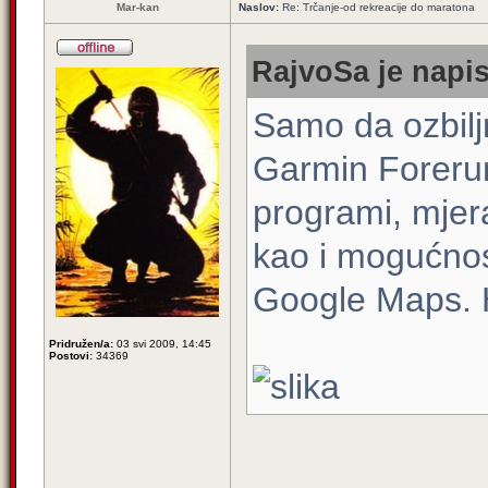
Mar-kan
Naslov:
Re: Trčanje-od rekreacije do maratona
RajvoSa je napis
Samo da ozbilj
Garmin Forerun
programi, mjera
kao i mogućnos
Google Maps.
Pridružen/a:
03 svi 2009, 14:45
Postovi:
34369