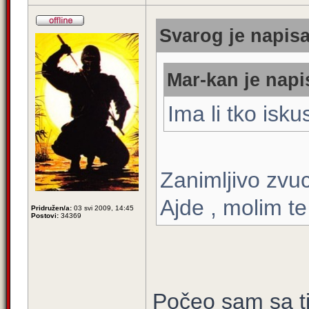
Svarog je napisa
Mar-kan je napi
Ima li tko isk
Zanimljivo zvuc
Ajde , molim te
Pridružen/a:
03 svi 2009, 14:45
Postovi:
34369
Počeo sam sa ti