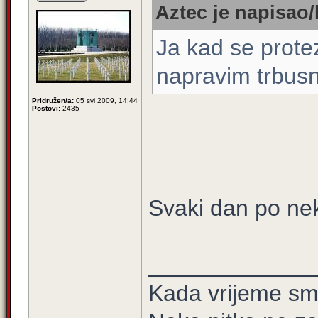
Aztec je napisao/
Ja kad se prot
napravim trbusnj
Pridružen/a:
05 svi 2009, 14:44
Postovi:
2435
Svaki dan po neko
_____________
Kada vrijeme sm