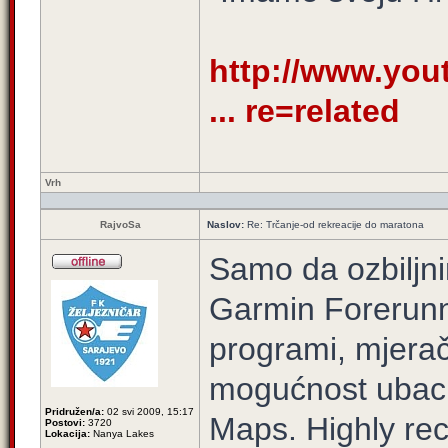
http://www.yo
... re=related
Vrh
RajvoSa
Naslov:
Re: Trčanje-od rekreacije do maratona
Samo da ozbiljni
Garmin Forerunne
programi, mjerač 
mogućnost ubaci
Pridružen/a:
02 svi 2009, 15:17
Maps. Highly 
Postovi:
3720
Lokacija:
Nanya Lakes