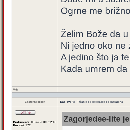
Ogrne me brižno
Želim Bože da u
Ni jedno oko ne
A jedino što ja 
Kada umrem da m
Vrh
Easternborder
Naslov:
Re: Trčanje-od rekreacije do maratona
Zagorjedee-lite je
Pridružen/a:
03 svi 2009, 22:40
Postovi:
272