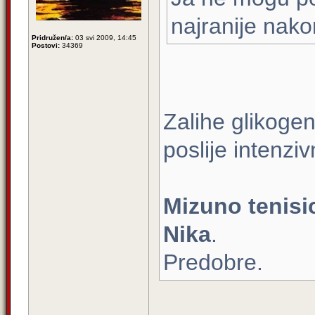
najranije nako
Pridružen/a:
03 svi 2009, 14:45
Postovi:
34369
Zalihe glikoge
poslije intenzi
Mizuno tenisi
Nika
.
Predobre.