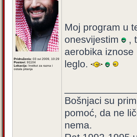
Moj program u te
onesvijestim
, 
aerobika iznose 
Pridružen/a:
03 svi 2009, 10:29
leglo.
Postovi:
91104
Lokacija:
Institut za razna i
ostala pitanja
_____________
Bošnjaci su prim
pomoć, da ne lič
nema.