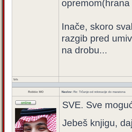
opremom(hrana i 
Inače, skoro sva
razgib pred umiva
na drobu...
Vrh
Robbie MO
Naslov:
Re: Trčanje-od rekreacije do maratona
SVE. Sve moguće f
Jebeš knjigu, da