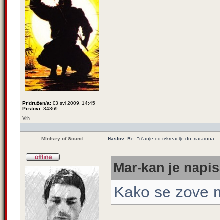
Pridružen/a:
03 svi 2009, 14:45
Postovi:
34369
Vrh
Ministry of Sound
Naslov:
Re: Trčanje-od rekreacije do maratona
Mar-kan je napis
Kako se zove 