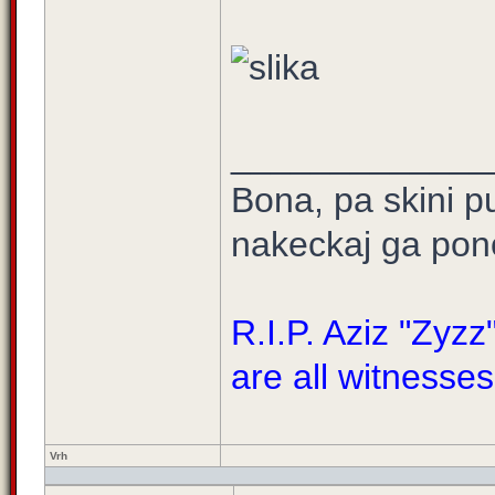
_____________
Bona, pa skini 
nakeckaj ga pono
R.I.P. Aziz "Zyz
are all witnesses
Vrh