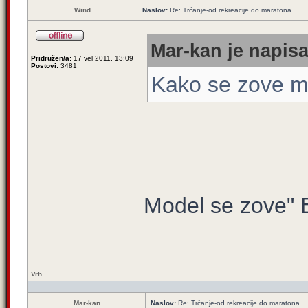
Wind
Naslov:
Re: Trčanje-od rekreacije do maratona
Mar-kan je napisa
Pridružen/a:
17 vel 2011, 13:09
Postovi:
3481
Kako se zove m
Model se zove" 
Vrh
Mar-kan
Naslov:
Re: Trčanje-od rekreacije do maratona