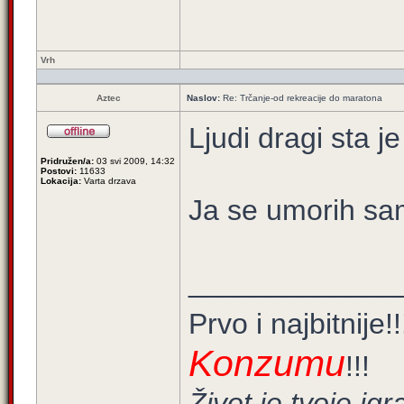
Vrh
Aztec
Naslov:
Re: Trčanje-od rekreacije do maratona
Ljudi dragi sta j
Pridružen/a:
03 svi 2009, 14:32
Postovi:
11633
Lokacija:
Varta drzava
Ja se umorih sam
_____________
Prvo i najbitnije!
Konzumu
!!!
Život je tvoje igra