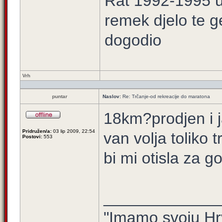
Rat 1992-1995 u 
remek djelo te g
dogodio
Vrh
puntar
Naslov:
Re: Trčanje-od rekreacije do maratona
18km?prodjen i j
Pridružen/a:
03 lip 2009, 22:54
van volja toliko t
Postovi:
553
bi mi otisla za 
_____________
"Imamo svoju Hr