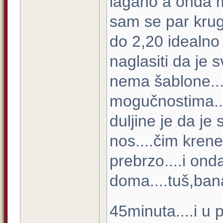
lagano a onda ma
sam se par krug
do 2,20 idealno
naglasiti da je s
nema šablone...
mogučnostima...
duljine je da j
nos....čim kren
prebrzo....i ond
doma....tuš,bana
45minuta....i u