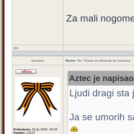
Za mali nogome
Vrh
teranova
Naslov:
Re: Trčanje-od rekreacije do maratona
Aztec je napisao
Ljudi dragi sta
Ja se umorih s
Pridružen/a:
02 lip 2009, 00:05
Postovi:
13227