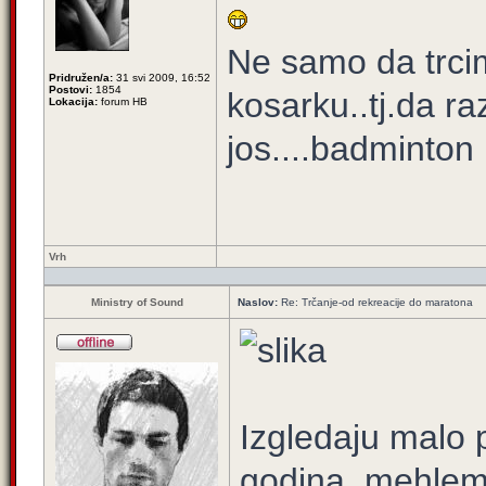
Ne samo da trci
Pridružen/a:
31 svi 2009, 16:52
Postovi:
1854
kosarku..tj.da r
Lokacija:
forum HB
jos....badminton
Vrh
Ministry of Sound
Naslov:
Re: Trčanje-od rekreacije do maratona
Izgledaju malo p
godina, mehlem 