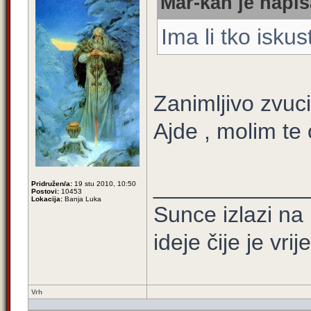
Mar-kan je napis
Ima li tko isku
Zanimljivo zvuci
Ajde , molim te 
____________
Pridružen/a:
19 stu 2010, 10:50
Postovi:
10453
Lokacija:
Banja Luka
Sunce izlazi na 
ideje čije je vrij
Vrh