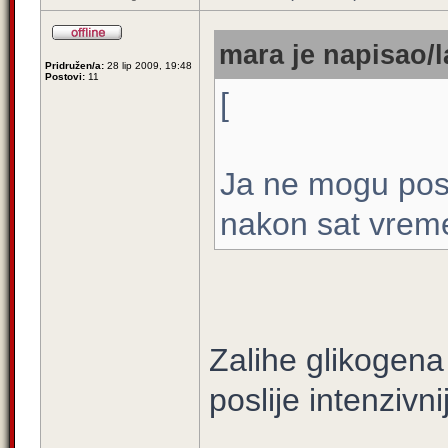
mara je napisao/l
Pridružen/a:
28 lip 2009, 19:48
Postovi:
11
[
Ja ne mogu poslj
nakon sat vreme
Zalihe glikogena
poslije intenzivn