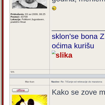
Pridružen/a:
03 svi 2009, 08:25
Postovi:
43709
Lokacija:
Folklorni Jugoslaven,
praktični Hrvat
____________
sklon'se bona Zi
oćima kurišu
Vrh
Mar-kan
Naslov:
Re: Trčanje-od rekreacije do maratona
Kako se zove m