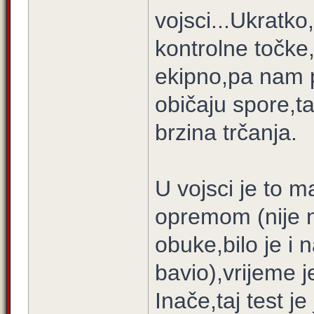
vojsci...Ukratk
kontrolne točke,
ekipno,pa nam p
običaju spore,t
brzina trčanja.
U vojsci je to m
opremom (nije n
obuke,bilo je i 
bavio),vrijeme je
Inače,taj test j