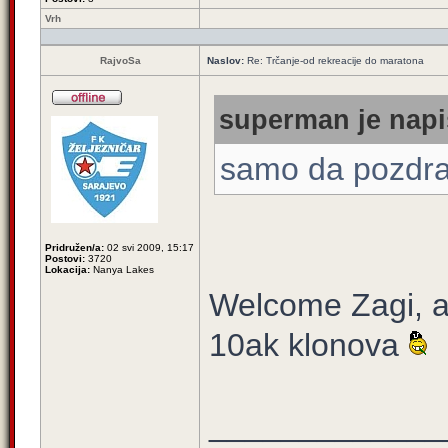
Vrh
RajvoSa
Naslov:
Re: Trčanje-od rekreacije do maratona
superman je napi
samo da pozdra
Pridružen/a:
02 svi 2009, 15:17
Postovi:
3720
Lokacija:
Nanya Lakes
Welcome Zagi, a
10ak klonova
_____________