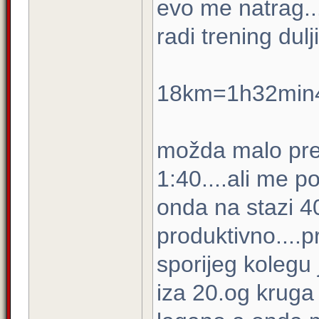
evo me natrag..
radi trening dulj
18km=1h32min
možda malo prebr
1:40....ali me p
onda na stazi 40
produktivno....
sporijeg kolegu
iza 20.og kruga