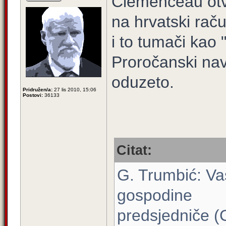
Clemenceau otvo
na hrvatski raču
i to tumači kao 
Proročanski nav
oduzeto.
Pridružen/a:
27 lis 2010, 15:06
Postovi:
36133
Citat:
G. Trumbić: Vaš
gospodine
predsjedniče (