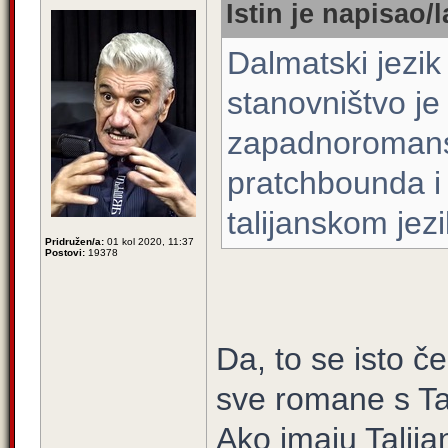
Istin je napisao/l
Dalmatski jezik
stanovništvo je 
zapadnoromansk
pratchbounda i
talijanskom jezi
Pridružen/a:
01 kol 2020, 11:37
Postovi:
19378
Da, to se isto č
sve romane s Ta
Ako imaju Talija