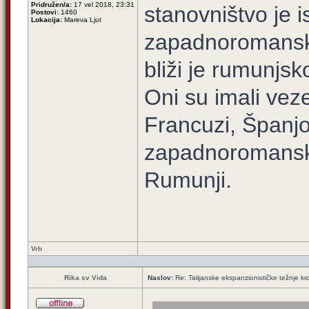
Pridružen/a:
17 vel 2018, 23:31
stanovništvo je i
Postovi:
1460
Lokacija:
Mareva Ljut
zapadnoromanski
bliži je rumunjs
Oni su imali vez
Francuzi, Španjol
zapadnoromanskih
Rumunji.
Vrh
Rika sv Vida
Naslov:
Re: Talijanske ekspanzionističke težnje kro