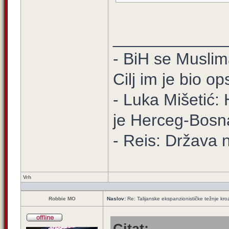
____________
- BiH se Muslima
Cilj im je bio o
- Luka Mišetić: 
je Herceg-Bosn
- Reis: Država 
Vrh
Robbie MO
Naslov:
Re: Talijanske ekspanzionističke težnje kroz