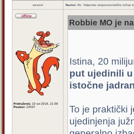
weasel
Naslov:
Re: Talijanske ekspanzionističke težnje kr
Robbie MO je na
Istina, 20 mil
put ujedinili u
istočne jadra
Pridružen/a:
10 svi 2019, 21:58
To je praktički 
Postovi:
23537
ujedinjenja juž
generalno izba