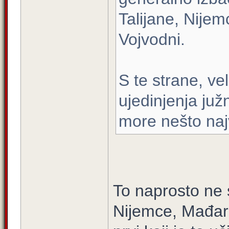
Talijane, Nijemc
Vojvodni.
S te strane, ve
ujedinjenja juž
more nešto naj
To naprosto ne 
Nijemce, Mađare 