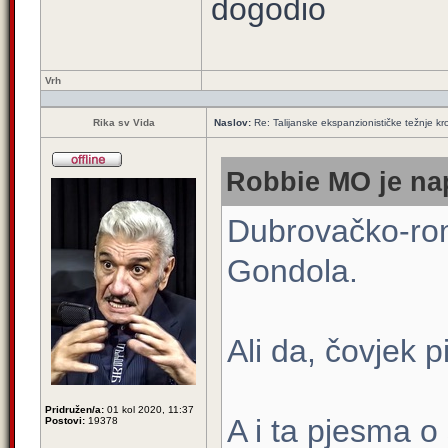
dogodio
Vrh
Rika sv Vida
Naslov:
Re: Talijanske ekspanzionističke težnje kro
Robbie MO je nap
Dubrovačko-rom
Gondola.
Ali da, čovjek
Pridružen/a:
01 kol 2020, 11:37
A i ta pjesma o
Postovi:
19378