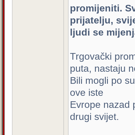
promijeniti. S
prijatelju, svi
ljudi se mijenj
Trgovački prom
puta, nastaju n
Bili mogli po su
ove iste
Evrope nazad pe
drugi svijet.