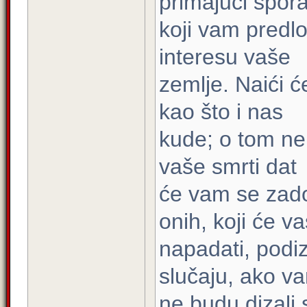
primajući spo
koji vam predlož
interesu vaše
zemlje. Naići će
kao što i nas
kude; o tom ne
vaše smrti dat
će vam se zado
onih, koji će va
napadati, podi
slučaju, ako va
ne budu dizali