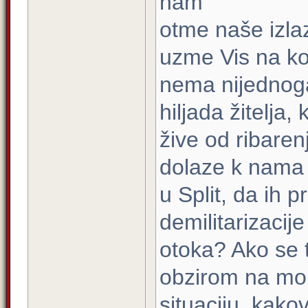
nam
otme naše izlaz
uzme Vis na k
nema nijednoga
hiljada žitelja, k
žive od ribaren
dolaze k nama
u Split, da ih 
demilitarizacije
otoka? Ako se t
obzirom na m
situaciju, kakova