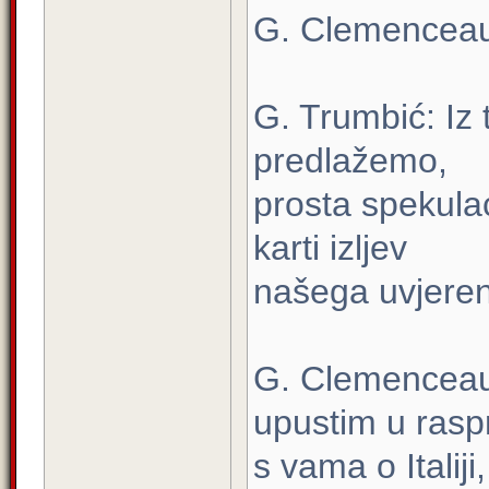
G. Clemenceau
G. Trumbić: Iz t
predlažemo,
prosta spekulaci
karti izljev
našega uvjeren
G. Clemenceau
upustim u rasp
s vama o Italij