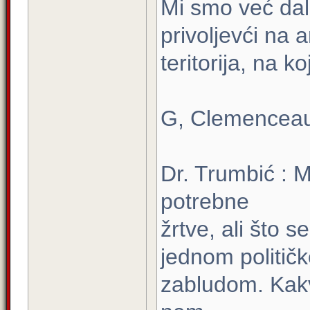
Mi smo već dal
privoljevći na 
teritorija, na 
G, Clemenceau
Dr. Trumbić : 
potrebne
žrtve, ali što 
jednom politič
zabludom. Kakvi