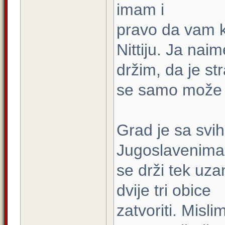
imam i
pravo da vаm k
Nittiju. Ja naim
držim, da je st
se samo može z
Grad je sa svi
Jugoslavenima, 
se drži tek uz
dvije tri obice
zatvoriti. Misli