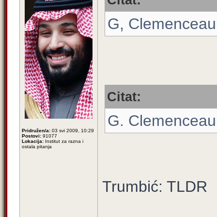
Citat:
G, Clemenceau
Citat:
G. Clemenceau:
Pridružen/a:
03 svi 2009, 10:29
Postovi:
91077
Lokacija:
Institut za razna i
ostala pitanja
Trumbić: TLDR