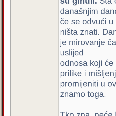
su ginuli.
Šta ć
današnjim dano
če se odvući u
ništa znati. Da
je mirovanje ča
uslijed
odnosa koji će n
prilike i mišljen
promijeniti u o
znamo toga.
Tko zna, neće l