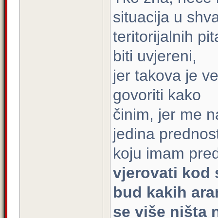
situacija u shv
teritorijalnih 
biti uvjereni,
jer takova je 
govoriti kako
činim, jer me na
jedina prednost
koju imam pre
vjerovati kod 
bud kakih aran
se više ništa 