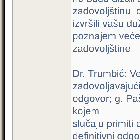
zadovoljštinu, 
izvršili vašu d
poznajem već
zadovoljštine.
Dr. Trumbić: V
zadovoljavajuć
odgovor; g. Pa
kojem
slučaju primit
definitivni odgo