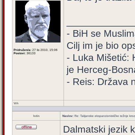
____________
- BiH se Muslima
Cilj im je bio o
Pridružen/a:
27 lis 2010, 15:06
Postovi:
36133
- Luka Mišetić: 
je Herceg-Bosn
- Reis: Država 
Vrh
Istin
Naslov:
Re: Talijanske ekspanzionističke težnje kroz
Dalmatski jezik 