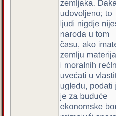
zemljaka. Daka
udovoljeno; to
ljudi nigdje nij
naroda u tom
času, ako imat
zemlju materija
i moralnih rećln
uvećati u vlast
ugledu, podati 
je za buduće
ekonomske borb