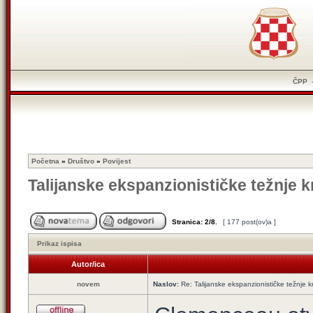
ČPP
Početna
»
Društvo
»
Povijest
Talijanske ekspanzionističke težnje k
Stranica:
2
/
8
.
[ 177 post(ov)a ]
Prikaz ispisa
Autor/ica
novem
Naslov:
Re: Talijanske ekspanzionističke težnje kr