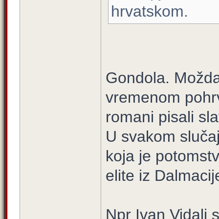
hrvatskom.
Gondola. Možda 
vremenom pohrv
romani pisali s
U svakom slučaj
koja je potomstvo
elite iz Dalmaci
Npr Ivan Vidali s