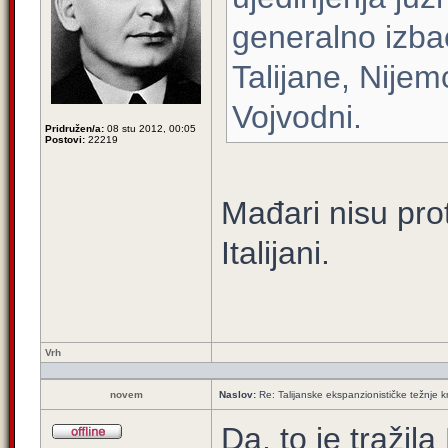
generalno izba
Talijane, Nijemc
Vojvodni.
Pridružen/a:
08 stu 2012, 00:05
Postovi:
22219
Mađari nisu pro
Italijani.
Vrh
novem
Naslov:
Re: Talijanske ekspanzionističke težnje kr
Da, to je traži