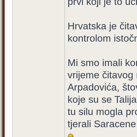
prvi koji je to uč
Hrvatska je čita
kontrolom istoč
Mi smo imali ko
vrijeme čitavog
Arpadovića, što
koje su se Talija
tu silu mogla p
tjerali Saracene 