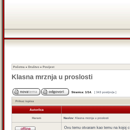
Početna
»
Društvo
»
Povijest
Klasna mrznja u proslosti
Stranica:
1
/
14
.
[ 343 post(ov)a ]
Prikaz ispisa
Autor/ica
Haram
Naslov:
Klasna mrznja u proslosti
Ovu temu otvaram kao temu na kojoj cem