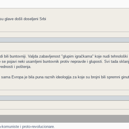
su glave došli doseljeni Srbi
i bili buntovniji. Valjda zabavljenost "glupim igračkama" koje nudi tehnološki 
se pojavi neki usamljeni buntovnik protiv nepravde i gluposti. Svi tada sklan
ednosti i poštenja.
ama Evropa je bila puna raznih ideologija za koje su brojni bili spremni ginuti
komuniste i proto-revolucionare.