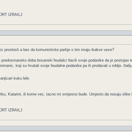
ORT IZRAILJ
e iz proslosti a bez da komunisticke partije s tim imaju ikakve veze?
predosmansko doba bosanski feudalci tlacili svoje podanike da je postojao t
romanic, koji su hvatali svoje feudalne podanike pa ih prodavali u roblje..Itali
anjicari kuku lele.
tku, Katarini, ili kome vec, tacno mi smijesno bude. Umjesto da nosaju slike 
ORT IZRAILJ