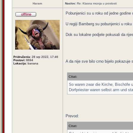
Haram
Naslov:
Re: Klasna mrznja u proslosti
Pobunjenici su u roku od jedne godine un
U regiji Bamberg su pobunjenici u rok
Dok su lokalne podjele pokusali da rije
Pridružen/a:
28 srp 2022, 17:46
Postovi:
8694
A da nije sve bilo crno bijelo pokazuje 
Lokacija:
banana
Citat:
So waren zwar die Kirche, Bischöfe 
Dorfpriester waren selbst arm und s
Prevod:
Citat: