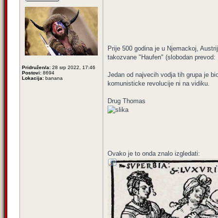
Prije 500 godina je u Njemackoj, Austri
takozvane "Haufen" (slobodan prevod: Hr
Pridružen/a:
28 srp 2022, 17:46
Postovi:
8694
Jedan od najvecih vodja tih grupa je b
Lokacija:
banana
komunisticke revolucije ni na vidiku.
Drug Thomas
Ovako je to onda znalo izgledati: