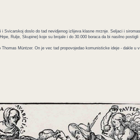
ji i Svicarskoj doslo do tad nevidjenog izlijeva klasne mrznje. Seljaci i sirom
pe, Rulje, Skupine) koje su brojale i do 30.000 boraca da bi nasilno postigli 
io Thomas Müntzer. On je vec tad propovojedao komunisticke ideje - dakle u v