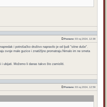
Postano:
03 ruj 2024, 12:38
napredak i potrošačko društvo napravilo je od ljudi "sitne duše".
jaju svoje male guzice i znatižljno promatraju.Nimalo im ne smeta
 i ubijati. Možemo li danas takvo što zamisliti.
Postano:
03 ruj 2024, 12:59