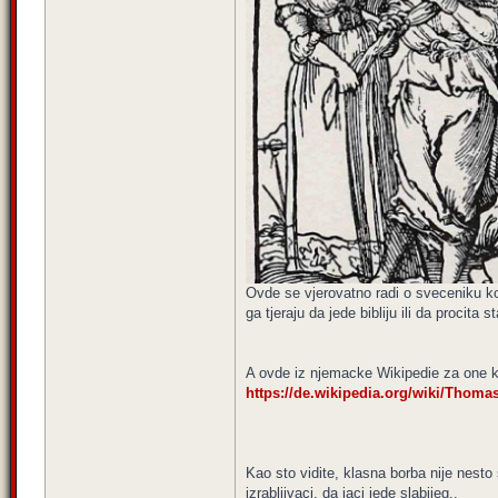
Ovde se vjerovatno radi o sveceniku koj
ga tjeraju da jede bibliju ili da proci
A ovde iz njemacke Wikipedie za one ko
https://de.wikipedia.org/wiki/Tho
Kao sto vidite, klasna borba nije nesto 
izrabljivaci, da jaci jede slabijeg..