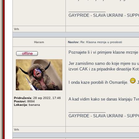
_________________
GAYPRIDE - SLAVA UKRAINI - SUPP
Vrh
Haram
Naslov:
Re: Klasna mrznja u proslosti
Poznajete li i vi primjere klasne mrznj
Jer zamislimo samo do koje mjere su u 
izvori CAK i za pripadnike dinastije Kot
I onda kaze porobili ih Osmanlije.
J
Pridružen/a:
28 srp 2022, 17:46
A kad vidim kako se danas klanjaju Tvr
Postovi:
8694
Lokacija:
banana
_________________
GAYPRIDE - SLAVA UKRAINI - SUPP
Vrh