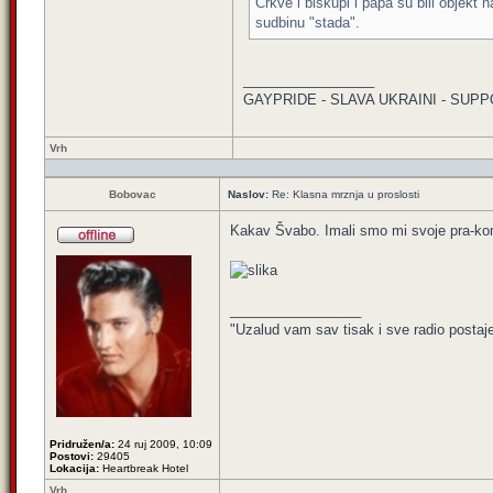
Crkve i biskupi i papa su bili objekt n
sudbinu "stada".
_________________
GAYPRIDE - SLAVA UKRAINI - SUPP
Vrh
Bobovac
Naslov:
Re: Klasna mrznja u proslosti
Kakav Švabo. Imali smo mi svoje pra-kom
_________________
"Uzalud vam sav tisak i sve radio postaj
Pridružen/a:
24 ruj 2009, 10:09
Postovi:
29405
Lokacija:
Heartbreak Hotel
Vrh