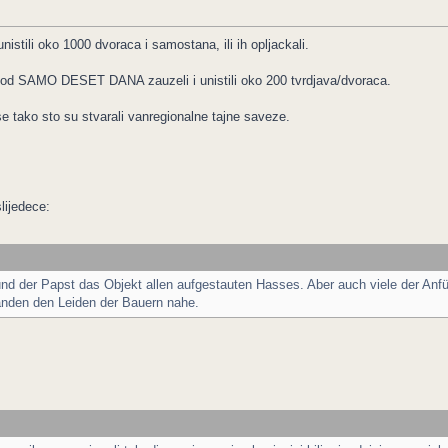
istili oko 1000 dvoraca i samostana, ili ih opljackali.
u od SAMO DESET DANA zauzeli i unistili oko 200 tvrdjava/dvoraca.
se tako sto su stvarali vanregionalne tajne saveze.
slijedece:
und der Papst das Objekt allen aufgestauten Hasses. Aber auch viele der Anf
tanden den Leiden der Bauern nahe.