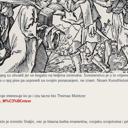
eg su uhvatili jer se bogatio na ledjima siromaha. Svestenstvo je u to vrijeme
ta sta u njoj pise pa usporedi sa svojim ponasanjem, ne znam. Nisam Kunsthistor
je interesuje ko je i sta tacno bio Thomas Müntzer:
mas_M%C3%BCntzer
sto je izmislio Staljin, vec je klasna borba imanentna, covjeku svojstvena i pri