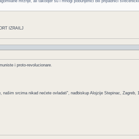
agomilane mrznje, ali takodjer su i mnogi pobunjenici bili pripadnici svecenickog
ORT IZRAILJ
uniste i proto-revolucionare.
e, našim srcima nikad nećete ovladati", nadbiskup Alojzije Stepinac, Zagreb, 