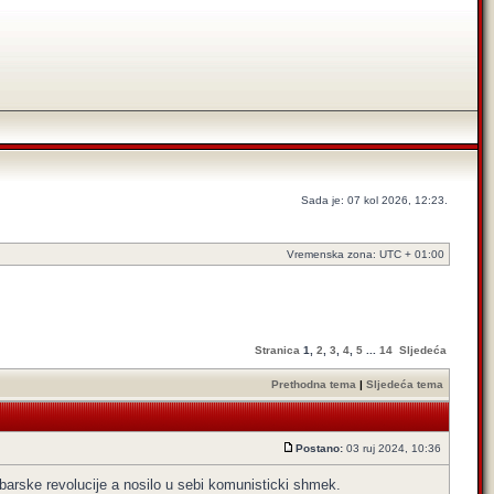
Sada je: 07 kol 2026, 12:23.
Vremenska zona: UTC + 01:00
Stranica
1
,
2
,
3
,
4
,
5
...
14
Sljedeća
Prethodna tema
|
Sljedeća tema
Postano:
03 ruj 2024, 10:36
barske revolucije a nosilo u sebi komunisticki shmek.