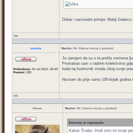
Dobar i nacionalni primjer, Matiji Gubecu 
Vrh
nesorta
Naslov:
Re: Klasna mrznja u proslosti
Ja vjerujem da su u ta prošla vremena ljud
Promatrao sam u radnim kolektivima gdje 
kada taj buntovnik strada zbog svoje prav
Pridružen/a:
03 vel 2021, 08:45
Postovi:
285
Neznam do prije samo 100-tinjak godina i s
Vrh
Haram
Naslov:
Re: Klasna mrznja u proslosti
Bobovac je napisao/la:
Kakav Švabo. Imali smo mi svoje pra-