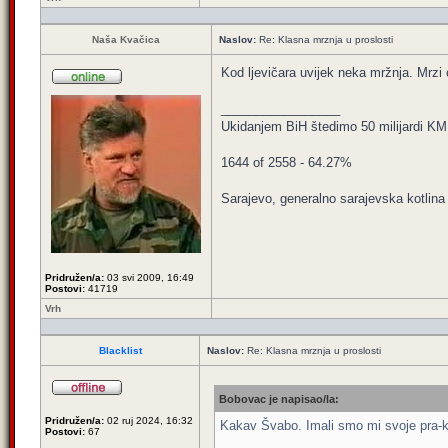
Naša Kvačica
Naslov:
Re: Klasna mrznja u proslosti
Kod ljevičara uvijek neka mržnja. Mrzi 
_________________
Ukidanjem BiH štedimo 50 milijardi KM
1644 of 2558 - 64.27%
Sarajevo, generalno sarajevska kotlina 
Pridružen/a:
03 svi 2009, 16:49
Postovi:
41719
Vrh
Blacklist
Naslov:
Re: Klasna mrznja u proslosti
Bobovac je napisao/la:
Pridružen/a:
02 ruj 2024, 16:32
Kakav Švabo. Imali smo mi svoje pra-ko
Postovi:
67