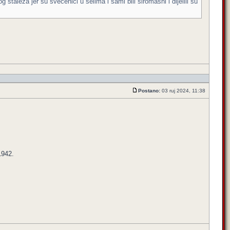
 staleza jer su svecenici u selima i sami bili siromasni i dijelili su
Postano:
03 ruj 2024, 11:38
1942.