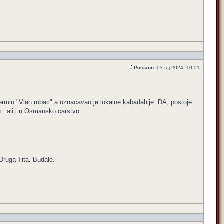
Postano:
03 ruj 2024, 10:51
ermin "Vlah robac" a oznacavao je lokalne kabadahije, DA, postoje
ju...ali i u Osmansko carstvo.
Druga Tita. Budale.