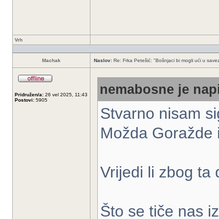
Vrh
Machak
Naslov:
Re: Frka Petešić: "Bošnjaci bi mogli ući u savez 
nemabosne je napi
Pridružen/a:
26 vel 2025, 11:43
Postovi:
5905
Stvarno nisam si
Možda Goražde 
Vrijedi li zbog t
Što se tiče nas 