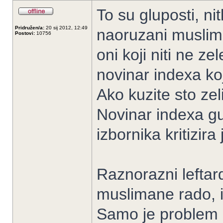
To su gluposti, n
Pridružen/a:
20 sij 2012, 12:49
naoruzani muslima
Postovi:
10756
oni koji niti ne ze
novinar indexa koj
Ako kuzite sto zel
Novinar indexa g
izbornika kritizir
Raznorazni leftard
muslimane rado, i 
Samo je problem s