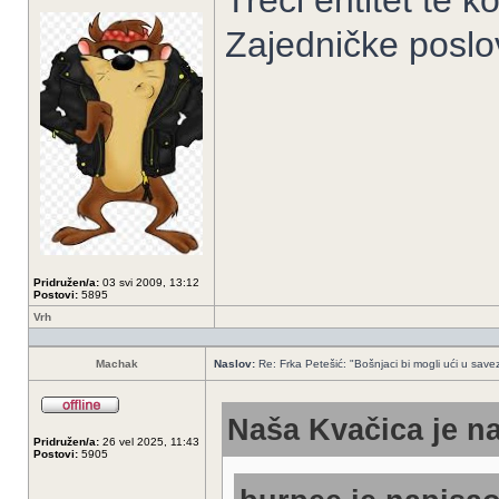
Treći entitet te 
Zajedničke poslo
Pridružen/a:
03 svi 2009, 13:12
Postovi:
5895
Vrh
Machak
Naslov:
Re: Frka Petešić: "Bošnjaci bi mogli ući u savez 
Naša Kvačica je na
Pridružen/a:
26 vel 2025, 11:43
Postovi:
5905