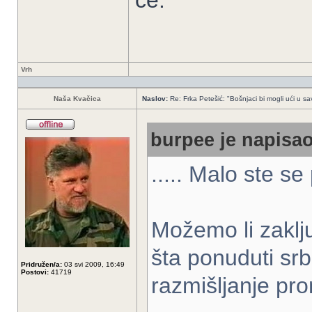
će.
Vrh
Naša Kvačica
Naslov:
Re: Frka Petešić: "Bošnjaci bi mogli ući u sav
burpee je napisao
..... Malo ste se
Možemo li zaklj
šta ponuduti srb
Pridružen/a:
03 svi 2009, 16:49
Postovi:
41719
razmišljanje pr