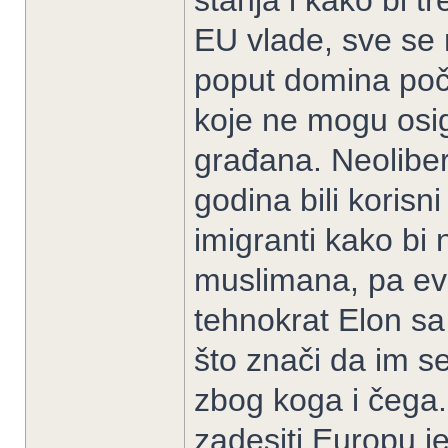
stanja i kako bi t
EU vlade, sve se 
poput domina počn
koje ne mogu osig
građana. Neolibera
godina bili korisn
imigranti kako bi
muslimana, pa evo
tehnokrat Elon sa
što znači da im se
zbog koga i čega. 
zadesiti Europu j