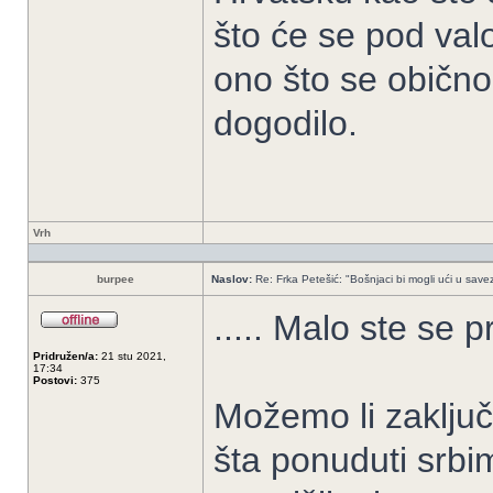
što će se pod valo
ono što se običn
dogodilo.
Vrh
burpee
Naslov:
Re: Frka Petešić: "Bošnjaci bi mogli ući u savez 
..... Malo ste se p
Pridružen/a:
21 stu 2021,
17:34
Postovi:
375
Možemo li zaključ
šta ponuduti srbim