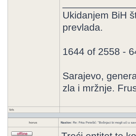
_____________
Ukidanjem BiH š
prevlada.
1644 of 2558 - 
Sarajevo, genera
zla i mržnje. Fru
Vrh
horus
Naslov:
Re: Frka Petešić: "Bošnjaci bi mogli ući u save