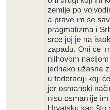
oni drugi koji im k
zemlje po vojvodin
a prave im se sa
pragmatizma i Srbi
srce joj je na ist
zapadu. Oni će ima
njihovom nacijom 
jednako užasna 
u federaciji koji ć
jer osmanski nači
nisu osmanlije im 
Hrvatsku kao što s