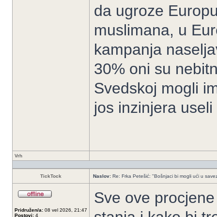
da ugroze Europu 
muslimana, u Europ
kampanja naselja
30% oni su nebitni
Svedskoj mogli im
jos inzinjera usel
Vrh
TickTock
Naslov:
Re: Frka Petešić: "Bošnjaci bi mogli ući u savez 
Sve ove procjene 
Pridružen/a:
08 vel 2026, 21:47
Postovi:
4