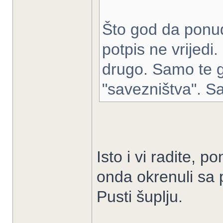
Što god da ponude
potpis ne vrijedi
drugo. Samo te g
"savezništva". S
Isto i vi radite, p
onda okrenuli sa 
Pusti šuplju.