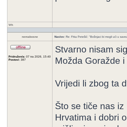
Vrh
nemabosne
Naslov:
Re: Frka Petešić: "Bošnjaci bi mogli ući u savez 
Stvarno nisam sig
Pridružen/a:
07 tra 2026, 15:40
Možda Goražde i
Postovi:
387
Vrijedi li zbog ta
Što se tiče nas i
Hrvatima i dobri