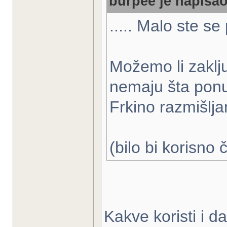
burpee je napisao
..... Malo ste se
Možemo li zaklj
nemaju šta ponud
Frkino razmišlj
(bilo bi korisno 
Kakve koristi i d