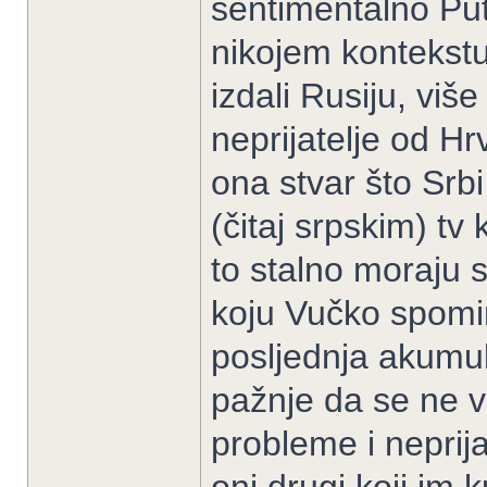
sentimentalno Put
nikojem kontekstu
izdali Rusiju, vi
neprijatelje od Hr
ona stvar što Srbi
(čitaj srpskim) tv 
to stalno moraju s
koju Vučko spomin
posljednja akumul
pažnje da se ne 
probleme i neprijat