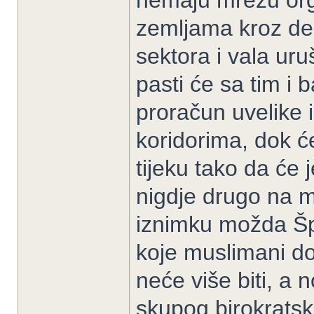
nemaju mrežu org
zemljama kroz de
sektora i vala ur
pasti će sa tim i 
proračun uvelike i
koridorima, dok će
tijeku tako da će j
nigdje drugo na m
iznimku možda Špa
koje muslimani do
neće više biti, a 
skupog birokratsk