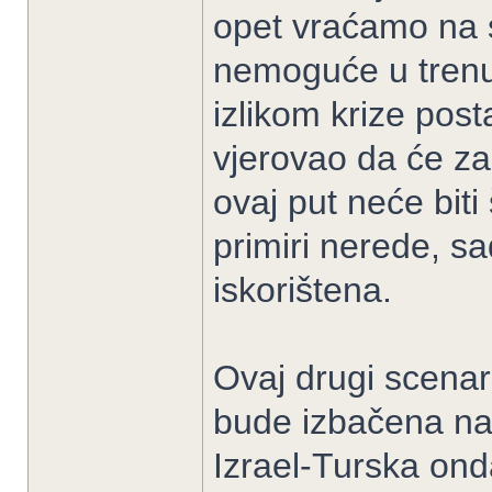
opet vraćamo na s
nemoguće u trenu
izlikom krize posta
vjerovao da će zak
ovaj put neće bi
primiri nerede, sad
iskorištena.
Ovaj drugi scenar
bude izbačena nas
Izrael-Turska ond