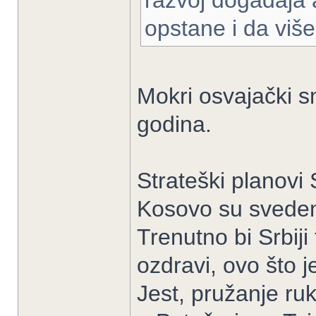
razvoj događaja 
opstane i da viš
Mokri osvajački sn
godina.
Strateški planovi 
Kosovo su svedeni
Trenutno bi Srbiji 
ozdravi, ovo što j
Jest, pružanje ru