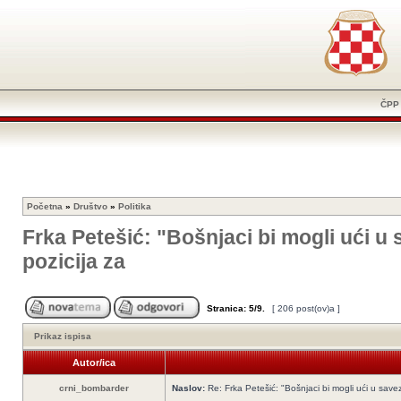
ČPP
Početna
»
Društvo
»
Politika
Frka Petešić: "Bošnjaci bi mogli ući u 
pozicija za
Stranica:
5
/
9
.
[ 206 post(ov)a ]
Prikaz ispisa
Autor/ica
crni_bombarder
Naslov:
Re: Frka Petešić: "Bošnjaci bi mogli ući u savez 