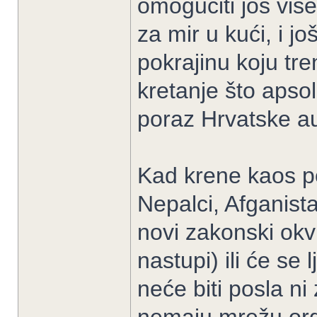
omogućiti još viš
za mir u kući, i j
pokrajinu koju tr
kretanje što apso
poraz Hrvatske au
Kad krene kaos p
Nepalci, Afganistan
novi zakonski okv
nastupi) ili će se 
neće biti posla ni