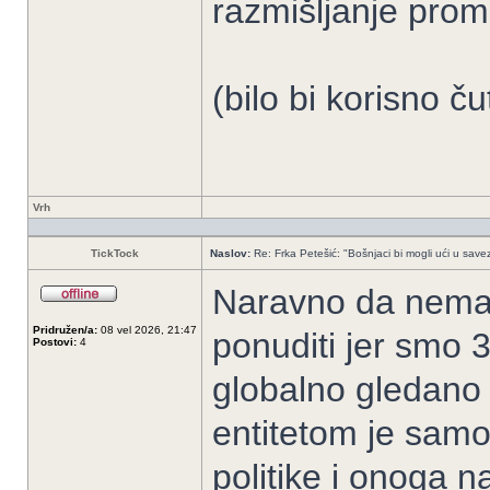
razmišljanje prom
(bilo bi korisno ču
Vrh
TickTock
Naslov:
Re: Frka Petešić: "Bošnjaci bi mogli ući u savez 
Naravno da nemaj
Pridružen/a:
08 vel 2026, 21:47
ponuditi jer smo 3
Postovi:
4
globalno gledano n
entitetom je samo
politike i onoga 