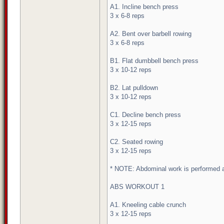
A1. Incline bench press
3 x 6-8 reps
A2. Bent over barbell rowing
3 x 6-8 reps
B1. Flat dumbbell bench press
3 x 10-12 reps
B2. Lat pulldown
3 x 10-12 reps
C1. Decline bench press
3 x 12-15 reps
C2. Seated rowing
3 x 12-15 reps
* NOTE: Abdominal work is performed af
ABS WORKOUT 1
A1. Kneeling cable crunch
3 x 12-15 reps