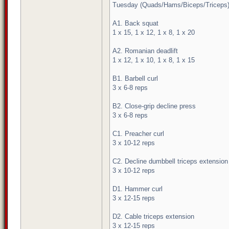
Tuesday (Quads/Hams/Biceps/Triceps
A1. Back squat
1 x 15, 1 x 12, 1 x 8, 1 x 20
A2. Romanian deadlift
1 x 12, 1 x 10, 1 x 8, 1 x 15
B1. Barbell curl
3 x 6-8 reps
B2. Close-grip decline press
3 x 6-8 reps
C1. Preacher curl
3 x 10-12 reps
C2. Decline dumbbell triceps extension
3 x 10-12 reps
D1. Hammer curl
3 x 12-15 reps
D2. Cable triceps extension
3 x 12-15 reps