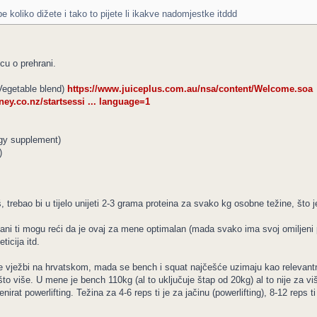
 koliko dižete i tako to pijete li ikakve nadomjestke itddd
u o prehrani.
(Vegetable blend)
https://www.juiceplus.com.au/nsa/content/Welcome.soa
y.co.nz/startsessi ... language=1
gy supplement)
)
š, trebao bi u tijelo unijeti 2-3 grama proteina za svako kg osobne težine, št
ani ti mogu reći da je ovaj za mene optimalan (mada svako ima svoj omiljeni pr
ticija itd.
e vježbi na hrvatskom, mada se bench i squat najčešće uzimaju kao relevantn
što više. U mene je bench 110kg (al to uključuje štap od 20kg) al to nije za vi
enirat powerlifting. Težina za 4-6 reps ti je za jačinu (powerlifting), 8-12 reps 