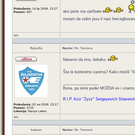
Pridružen/a:
14 lip 2009, 15:27
ako jeste sta vježbate
Postovi:
487
moram da vidim jesu li nasi hercegbosan
Vrh
RajvoSa
Naslov:
Re: Teretana
Naravno da ima, itekako.
Šta te konkretno zanima? Kako misliš "šta
_________________
Bona, pa skini puder MOŽDA se i znamo,
R.I.P. Aziz "Zyzz" Sergeyevich Shavershi
Pridružen/a:
02 svi 2009, 15:17
Postovi:
3720
Lokacija:
Nanya Lakes
Vrh
kajman
Naslov:
Re: Teretana