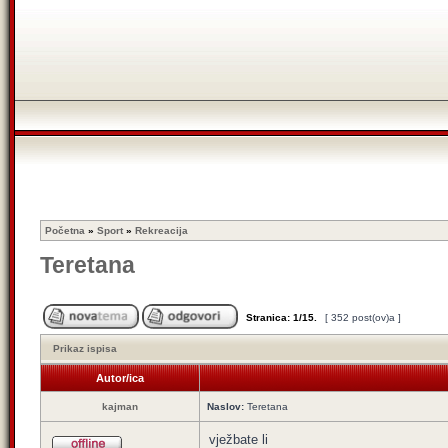
Početna
»
Sport
»
Rekreacija
Teretana
Stranica:
1
/
15
.
[ 352 post(ov)a ]
Prikaz ispisa
Autor/ica
kajman
Naslov:
Teretana
vježbate li