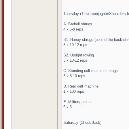
Thursday (Traps conjugate/Shoulders 
A. Barbell shrugs
4 x 6-8 reps
B1. Haney shrugs (behind the back shr
3 x 10-12 reps
B2. Upright rowing
3 x 10-12 reps
C. Standing calf machine shrugs
3 x 8-10 reps
D. Rear delt machine
1 x 100 reps
E. Military press
5 x 5
Saturday (Chest/Back)