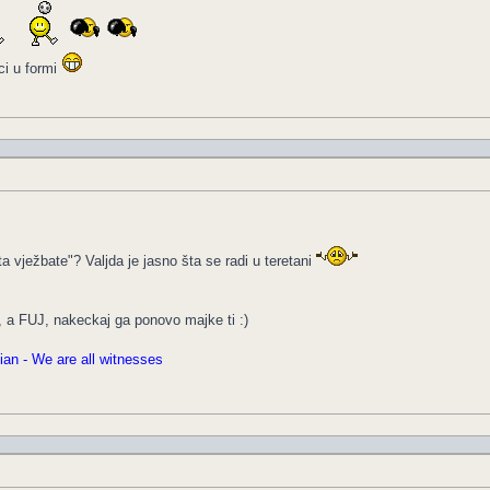
ci u formi
 vježbate"? Valjda je jasno šta se radi u teretani
 a FUJ, nakeckaj ga ponovo majke ti :)
an - We are all witnesses