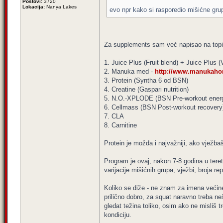
Postovi:
3720
Lokacija:
Nanya Lakes
evo npr kako si rasporedio mišićne grupe
Za supplements sam već napisao na topic
1. Juice Plus (Fruit blend) + Juice Plus 
2. Manuka med -
http://www.manukahone
3. Protein (Syntha 6 od BSN)
4. Creatine (Gaspari nutrition)
5. N.O.-XPLODE (BSN Pre-workout ener
6. Cellmass (BSN Post-workout recovery
7. CLA
8. Carnitine
Protein je možda i najvažniji, ako vježba
Program je ovaj, nakon 7-8 godina u teret
varijacije mišićnih grupa, vježbi, broja repe
Koliko se diže - ne znam za imena većin
prilično dobro, za squat naravno treba ne
gledat težina toliko, osim ako ne misliš tr
kondiciju.