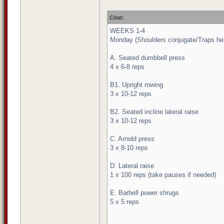
Citat:
WEEKS 1-4
Monday (Shoulders conjugate/Traps he
A. Seated dumbbell press
4 x 6-8 reps
B1. Upright rowing
3 x 10-12 reps
B2. Seated incline lateral raise
3 x 10-12 reps
C. Arnold press
3 x 8-10 reps
D. Lateral raise
1 x 100 reps (take pauses if needed)
E. Barbell power shrugs
5 x 5 reps