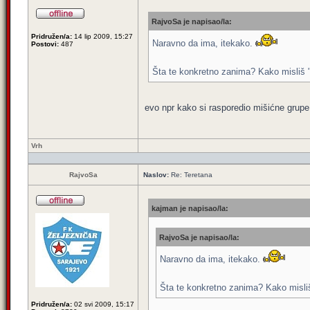
RajvoSa je napisao/la:
Pridružen/a:
14 lip 2009, 15:27
Naravno da ima, itekako.
Postovi:
487
Šta te konkretno zanima? Kako misliš "š
evo npr kako si rasporedio mišićne grupe k
Vrh
RajvoSa
Naslov:
Re: Teretana
kajman je napisao/la:
RajvoSa je napisao/la:
Naravno da ima, itekako.
Šta te konkretno zanima? Kako misliš 
Pridružen/a:
02 svi 2009, 15:17