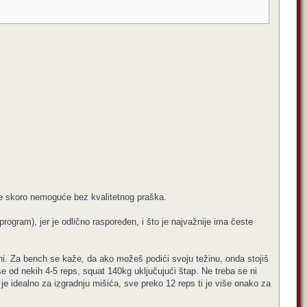
o je skoro nemoguće bez kvalitetnog praška.
ogram), jer je odlično raspoređen, i što je najvažnije ima česte
i. Za bench se kaže, da ako možeš podići svoju težinu, onda stojiš
še od nekih 4-5 reps, squat 140kg uključujući štap. Ne treba se ni
ti je idealno za izgradnju mišića, sve preko 12 reps ti je više onako za