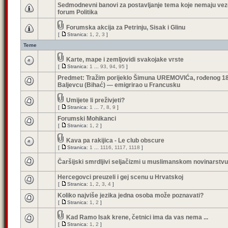
Sedmodnevni banovi za postavljanje tema koje nemaju vez
forum Politika
Forumska akcija za Petrinju, Sisak i Glinu
[
Stranica:
1
,
2
,
3
]
Teme
Karte, mape i zemljovidi svakojake vrste
[
Stranica:
1
...
93
,
94
,
95
]
Predmet: Tražim porijeklo Šimuna UREMOVIĆa, rođenog 18
Baljevcu (Bihać) — emigrirao u Francusku
Umijete li preživjeti?
[
Stranica:
1
...
7
,
8
,
9
]
Forumski Mohikanci
[
Stranica:
1
,
2
]
Kava pa rakijica - Le club obscure
[
Stranica:
1
...
1116
,
1117
,
1118
]
Čaršijski smrdljivi seljačizmi u muslimanskom novinarstvu
Hercegovci preuzeli i gej scenu u Hrvatskoj
[
Stranica:
1
,
2
,
3
,
4
]
Koliko najviše jezika jedna osoba može poznavati?
[
Stranica:
1
,
2
]
Kad Ramo Isak krene, četnici ima da vas nema ...
[
Stranica:
1
,
2
]