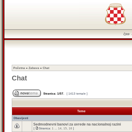
ČPP
Početna
»
Zabava
»
Chat
Chat
Stranica:
1
/
57
.
[ 1413 tema/e ]
Teme
Obavijesti
Sedmodnevni banovi za uvrede na nacionalnoj razini
[
Stranica:
1
...
14
,
15
,
16
]