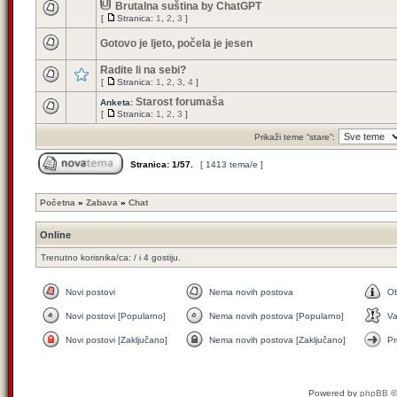
Brutalna suština by ChatGPT
[
Stranica:
1
,
2
,
3
]
Gotovo je ljeto, počela je jesen
Radite li na sebi?
[
Stranica:
1
,
2
,
3
,
4
]
Starost forumaša
Anketa:
[
Stranica:
1
,
2
,
3
]
Prikaži teme “stare”:
Stranica:
1
/
57
.
[ 1413 tema/e ]
Početna
»
Zabava
»
Chat
Online
Trenutno korisnika/ca: / i 4 gostiju.
Novi postovi
Nema novih postova
Ob
Novi postovi [Popularno]
Nema novih postova [Popularno]
V
Novi postovi [Zaključano]
Nema novih postova [Zaključano]
Pr
Powered by
phpBB
©