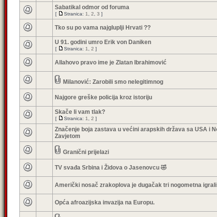
Sabatikal odmor od foruma
[
Stranica:
1
,
2
,
3
]
Tko su po vama najgluplji Hrvati ??
U 91. godini umro Erik von Daniken
[
Stranica:
1
,
2
]
Allahovo pravo ime je Zlatan Ibrahimović
Milanović: Zarobili smo nelegitimnog
Najgore greške policija kroz istoriju
Skače li vam tlak?
[
Stranica:
1
,
2
]
Značenje boja zastava u većini arapskih država sa USA i 
Zavjetom
Granični prijelazi
TV svađa Srbina i Židova o Jasenovcu 🤣
Američki nosač zrakoplova je dugačak tri nogometna igrali
Opća afroazijska invazija na Europu.