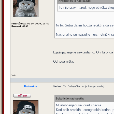
Hroboatos je napisao/la:
To nije pravi narod, nego etnička skupi
Pridružen/a:
02 svi 2009, 16:45
Ni to. Sutra da im hodža izdiktira da se
Postovi:
6992
Nacionalno su najradije Turci, etnički 
Izjašnjavanje je sekundarno. Oni bi onda t
Od toga ništa.
Vrh
Hroboatos
Naslov:
Re: Bošnjačka nacija kao promašaj
Sokolić je napisao/la:
Muslobošnjaci se igradu nacije.
Kod onih srpskih i crnogorskih korina, 