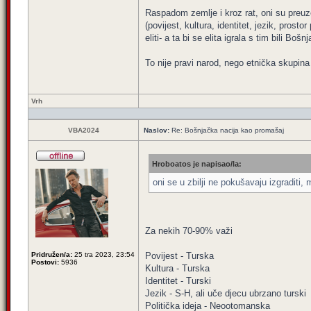
Raspadom zemlje i kroz rat, oni su preuze
(povijest, kultura, identitet, jezik, prost
eliti- a ta bi se elita igrala s tim bili Bo
To nije pravi narod, nego etnička skupina s
Vrh
VBA2024
Naslov:
Re: Bošnjačka nacija kao promašaj
Hroboatos je napisao/la:
oni se u zbilji ne pokušavaju izgraditi, m
Za nekih 70-90% važi
Pridružen/a:
25 tra 2023, 23:54
Povijest - Turska
Postovi:
5936
Kultura - Turska
Identitet - Turski
Jezik - S-H, ali uče djecu ubrzano turski
Politička ideja - Neootomanska