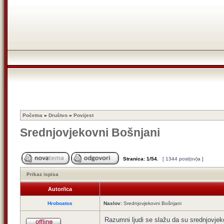
Početna
»
Društvo
»
Povijest
Srednjovjekovni Bošnjani
Stranica:
1
/
54
.
[ 1344 post(ov)a ]
Prikaz ispisa
Autor/ica
Hroboatos
Naslov:
Srednjovjekovni Bošnjani
Razumni ljudi se slažu da su srednjovjeko