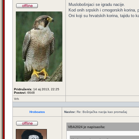
Muslobošnjaci se igradu nacije.
Kod onih srpskih i crnogorskih korina, 
Oni koji su hrvatskih korina, tajidu to
Pridružen/a:
14 sij 2013, 22:25
Postovi:
6648
Vrh
Hroboatos
Naslov:
Re: Bošnjačka nacija kao promašaj
VBA2024 je napisao/la: