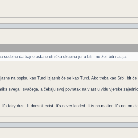
 sudbine da trajno ostane etnička skupina jer u biti i ne želi biti nacija.
zjasne na popisu kao Turci izjasnit će se kao Turci. Ako treba kao Srbi, bit će 
 miks svega i svačega, a čekaju svoj povratak na vlast u vidu vjerske zajedni
It's fairy dust. It doesn't exist. It's never landed. It is no-matter. It's not on el