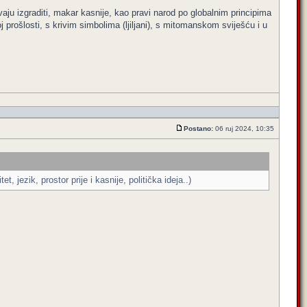
aju izgraditi, makar kasnije, kao pravi narod po globalnim principima
ćoj prošlosti, s krivim simbolima (ljiljani), s mitomanskom sviješću i u
Postano:
06 ruj 2024, 10:35
, jezik, prostor prije i kasnije, politička ideja..)