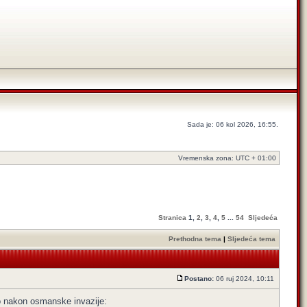
Sada je: 06 kol 2026, 16:55.
Vremenska zona: UTC + 01:00
Stranica
1
,
2
,
3
,
4
,
5
...
54
Sljedeća
Prethodna tema
|
Sljedeća tema
Postano:
06 ruj 2024, 10:11
jao nakon osmanske invazije: