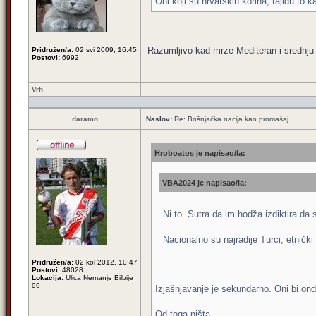
Oni koji su hrvatskih korina, tajidu to
Razumljivo kad mrze Mediteran i srednju
Pridružen/a:
02 svi 2009, 16:45
Postovi:
6992
Vrh
daramo
Naslov:
Re: Bošnjačka nacija kao promašaj
Hroboatos je napisao/la:
VBA2024 je napisao/la:
Ni to. Sutra da im hodža izdiktira da 
Nacionalno su najradije Turci, etničk
Pridružen/a:
02 kol 2012, 10:47
Postovi:
48028
Lokacija:
Ulica Nemanje Bilbije
99
Izjašnjavanje je sekundarno. Oni bi onda
Od toga ništa.