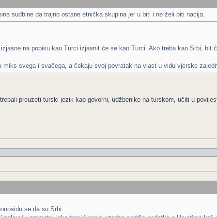
na sudbine da trajno ostane etnička skupina jer u biti i ne želi biti nacija.
 izjasne na popisu kao Turci izjasnit će se kao Turci. Ako treba kao Srbi, bit ć
su miks svega i svačega, a čekaju svoj povratak na vlast u vidu vjerske zajedn
rebali preuzeti turski jezik kao govorni, udžbenike na turskom, učiti u povijest
ponosidu se da su Srbi.