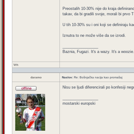
Preostalih 10-30% nije do kraja definirano
takav, da bi gradili svoje, morali bi prvo 
U tih 10-30% su i oni koji se definiraju 
Iznutra to ne može više da se izrodi.
_________________
Baznia, Fugazi. It's a wazy. It's a woozie. 
Vrh
daramo
Naslov:
Re: Bošnjačka nacija kao promašaj
Nisu se ljudi diferencirali po konfesiji n
_________________
mostarski europski