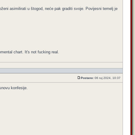
ženi asimilirati u štogod, neće pak graditi svoje. Povijesni temelj je
emental chart. It's not fucking real.
Postano:
06 ruj 2024, 10:37
osnovu konfesije.