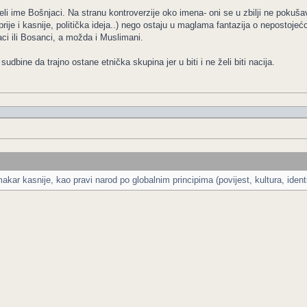
li ime Bošnjaci. Na stranu kontroverzije oko imena- oni se u zbilji ne pokušav
or prije i kasnije, politička ideja..) nego ostaju u maglama fantazija o nepostoje
šnjaci ili Bosanci, a možda i Muslimani.
udbine da trajno ostane etnička skupina jer u biti i ne želi biti nacija.
akar kasnije, kao pravi narod po globalnim principima (povijest, kultura, identitet