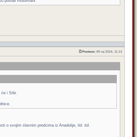
su poslali muslimani.
Postano:
06 ruj 2024, 11:12
 će i Srbi.
dnice.
sti o svojim slavnim predcima iz Anadolije, itd. itd.