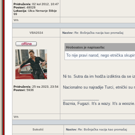
Pridružen/a:
02 kol 2012, 10:47
Postovi:
48028
Lokacija:
Ulica Nemanje Bilbije
99
Vrh
VBA2024
Naslov:
Re: Bošnjačka nacija kao promašaj
Hroboatos je napisao/la:
To nije pravi narod, nego etnička skupina
Ni to. Sutra da im hodža izdiktira da se i
Pridružen/a:
25 tra 2023, 23:54
Nacionalno su najradije Turci, etnički su
Postovi:
5936
_________________
Baznia, Fugazi. It's a wazy. It's a woozie. 
Vrh
Sokolić
Naslov:
Re: Bošnjačka nacija kao promašaj