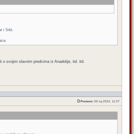
e i Srbi.
ice.
i o svojim slavnim predcima iz Anadolije, itd. itd.
Postano:
06 ruj 2024, 11:07