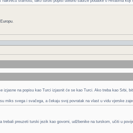
 ka' nakveću sramotu, iako turski popisi utedno sadrže podatke o Hrvatima koji 
 Europu.
se izjasne na popisu kao Turci izjasnit će se kao Turci. Ako treba kao Srbi, bit
i su miks svega i svačega, a čekaju svoj povratak na vlast u vidu vjerske zaje
 trebali preuzeti turski jezik kao govorni, udžbenike na turskom, učiti u povije