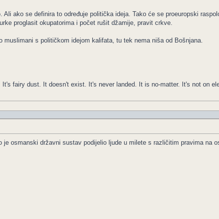
. Ali ako se definira to određuje politička ideja. Tako će se proeuropski raspolo
Turke proglasit okupatorima i počet rušit džamije, pravit crkve.
kao muslimani s političkom idejom kalifata, tu tek nema niša od Bošnjana.
It's fairy dust. It doesn't exist. It's never landed. It is no-matter. It's not on el
ego je osmanski državni sustav podijelio ljude u milete s različitim pravima na 