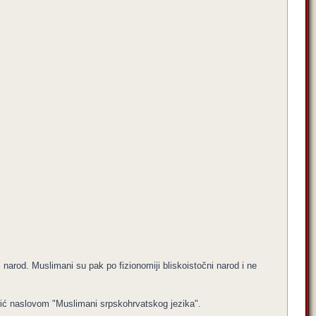
ki narod. Muslimani su pak po fizionomiji bliskoistočni narod i ne
rić naslovom "Muslimani srpskohrvatskog jezika".