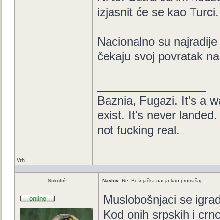
izjasnit će se kao Turci.
Nacionalno su najradije 
čekaju svoj povratak na 
_________________
Baznia, Fugazi. It's a wa
exist. It's never landed. 
not fucking real.
Vrh
Sokolić
Naslov:
Re: Bošnjačka nacija kao promašaj
Muslobošnjaci se igrad
Kod onih srpskih i crn