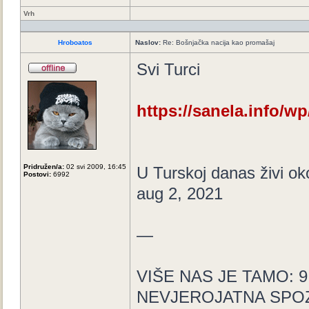
Vrh
Hroboatos
Naslov:
Re: Bošnjačka nacija kao promašaj
Svi Turci
https://sanela.info/wp
Pridružen/a:
02 svi 2009, 16:45
U Turskoj danas živi ok
Postovi:
6992
aug 2, 2021
—
VIŠE NAS JE TAMO: 9 mi
NEVJEROJATNA SPOZNAJ