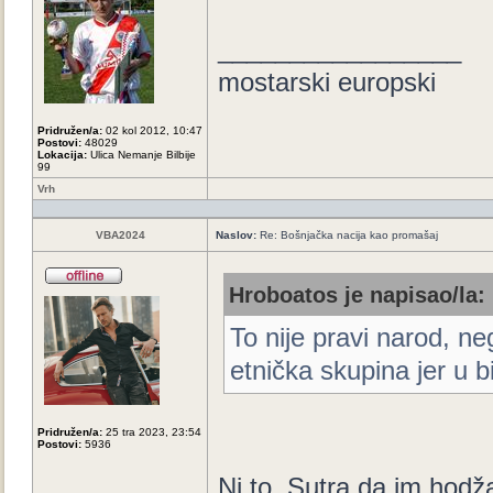
_________________
mostarski europski
Pridružen/a:
02 kol 2012, 10:47
Postovi:
48029
Lokacija:
Ulica Nemanje Bilbije
99
Vrh
VBA2024
Naslov:
Re: Bošnjačka nacija kao promašaj
Hroboatos je napisao/la:
To nije pravi narod, n
etnička skupina jer u bit
Pridružen/a:
25 tra 2023, 23:54
Postovi:
5936
Ni to. Sutra da im hodža