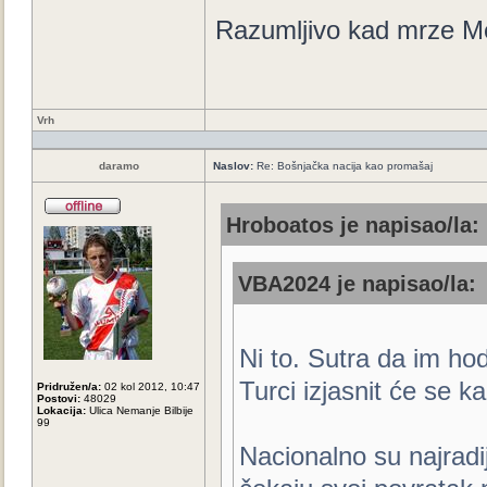
Razumljivo kad mrze Me
Vrh
daramo
Naslov:
Re: Bošnjačka nacija kao promašaj
Hroboatos je napisao/la:
VBA2024 je napisao/la:
Ni to. Sutra da im hod
Turci izjasnit će se ka
Pridružen/a:
02 kol 2012, 10:47
Postovi:
48029
Lokacija:
Ulica Nemanje Bilbije
99
Nacionalno su najradi