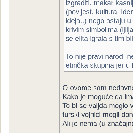
izgraditi, makar kasn
(povijest, kultura, iden
ideja..) nego ostaju u
krivim simbolima (ljilj
se elita igrala s tim b
To nije pravi narod, 
etnička skupina jer u bi
O ovome sam nedavno 
Kako je moguće da imaju
To bi se valjda moglo v
turski vojnici mogli doni
Ali je nema (u značajn