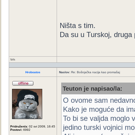
Ništa s tim.
Da su u Turskoj, druga 
Vrh
Hroboatos
Naslov:
Re: Bošnjačka nacija kao promašaj
Teuton je napisao/la:
O ovome sam nedavno 
Kako je moguće da imaju
To bi se valjda moglo v
jedino turski vojnici mog
Pridružen/a:
02 svi 2009, 16:45
Postovi:
6992