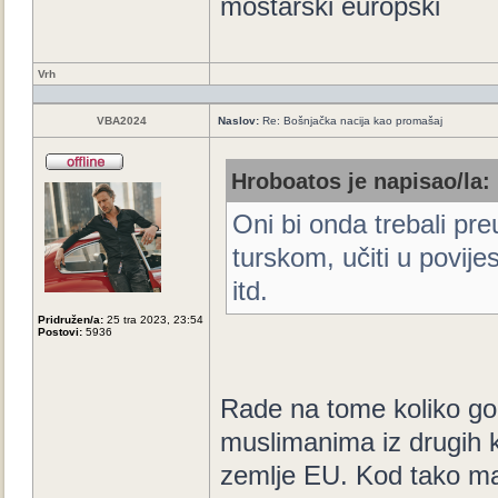
mostarski europski
Vrh
VBA2024
Naslov:
Re: Bošnjačka nacija kao promašaj
Hroboatos je napisao/la:
Oni bi onda trebali pre
turskom, učiti u povije
itd.
Pridružen/a:
25 tra 2023, 23:54
Postovi:
5936
Rade na tome koliko go
muslimanima iz drugih k
zemlje EU. Kod tako ma