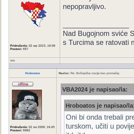
nepopravljivo.
_________________
Nad Bugojnom sviće S
s Turcima se ratovati
Pridružen/a:
02 srp 2023, 19:08
Postovi:
657
Vrh
Hroboatos
Naslov:
Re: Bošnjačka nacija kao promašaj
VBA2024 je napisao/la:
Hroboatos je napisao/la
Oni bi onda trebali pr
turskom, učiti u povij
Pridružen/a:
02 svi 2009, 16:45
Postovi:
6992