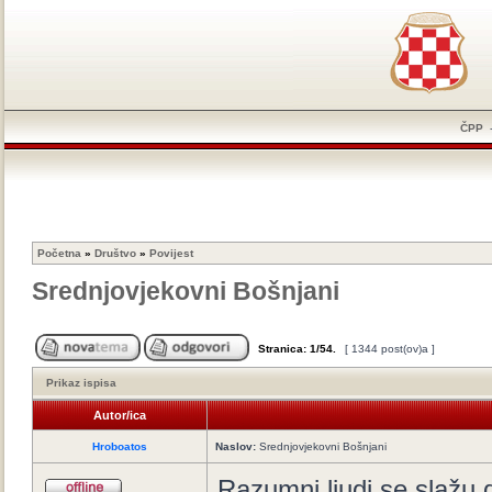
ČPP
Početna
»
Društvo
»
Povijest
Srednjovjekovni Bošnjani
Stranica:
1
/
54
.
[ 1344 post(ov)a ]
Prikaz ispisa
Autor/ica
Hroboatos
Naslov:
Srednjovjekovni Bošnjani
Razumni ljudi se slažu d