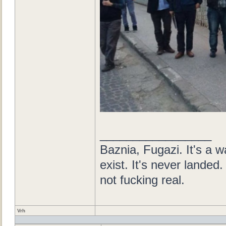
_________________
Baznia, Fugazi. It's a wa
exist. It's never landed. 
not fucking real.
Vrh