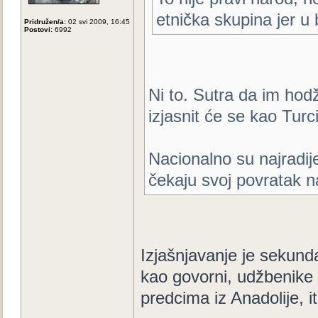
etnička skupina jer u bi
Pridružen/a:
02 svi 2009, 16:45
Postovi:
6992
Ni to. Sutra da im hodž
izjasnit će se kao Turci
Nacionalno su najradij
čekaju svoj povratak na
Izjašnjavanje je sekunda
kao govorni, udžbenike n
predcima iz Anadolije, it