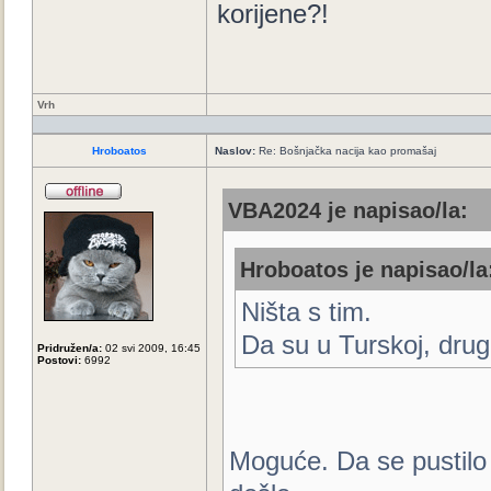
korijene?!
Vrh
Hroboatos
Naslov:
Re: Bošnjačka nacija kao promašaj
VBA2024 je napisao/la:
Hroboatos je napisao/la
Ništa s tim.
Da su u Turskoj, drug
Pridružen/a:
02 svi 2009, 16:45
Postovi:
6992
Moguće. Da se pustilo