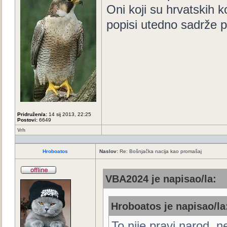
Oni koji su hrvatskih k
popisi utedno sadrže p
Pridružen/a:
14 sij 2013, 22:25
Postovi:
6649
Vrh
Hroboatos
Naslov:
Re: Bošnjačka nacija kao promašaj
VBA2024 je napisao/la:
Hroboatos je napisao/la
To nije pravi narod, 