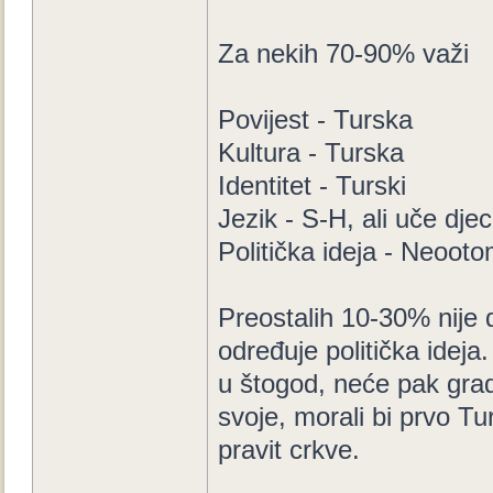
Za nekih 70-90% važi
Povijest - Turska
Kultura - Turska
Identitet - Turski
Jezik - S-H, ali uče dje
Politička ideja - Neoot
Preostalih 10-30% nije d
određuje politička ideja
u štogod, neće pak gradit
svoje, morali bi prvo Tu
pravit crkve.