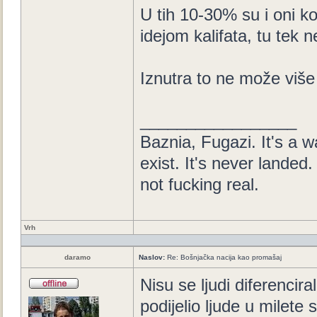
U tih 10-30% su i oni ko
idejom kalifata, tu tek
Iznutra to ne može više 
_________________
Baznia, Fugazi. It's a wa
exist. It's never landed. 
not fucking real.
Vrh
daramo
Naslov:
Re: Bošnjačka nacija kao promašaj
Nisu se ljudi diferencir
podijelio ljude u milete