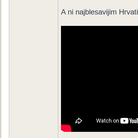
A ni najblesavijim Hrva