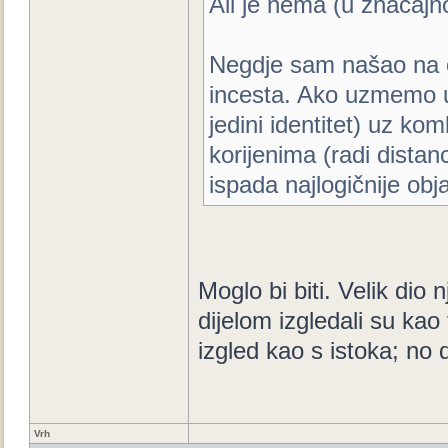
Ali je nema (u značajn
Negdje sam našao na ob
incesta. Ako uzmemo u 
jedini identitet) uz kom
korijenima (radi dista
ispada najlogičnije obj
Moglo bi biti. Velik dio
dijelom izgledali su kao t
izgled kao s istoka; no 
Vrh