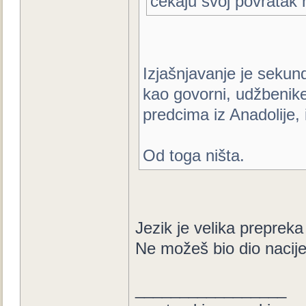
čekaju svoj povratak n
Izjašnjavanje je sekund
kao govorni, udžbenike 
predcima iz Anadolije, i
Od toga ništa.
Jezik je velika prepreka
Ne možeš bio dio nacij
_________________