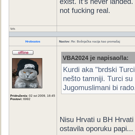
exist. It's never landed. 
not fucking real.
Vrh
Hroboatos
Naslov:
Re: Bošnjačka nacija kao promašaj
VBA2024 je napisao/la:
Kurdi aka "brdski Turci"
nešto tamniji. Turci su
Jugomuslimani bi rado.
Pridružen/a:
02 svi 2009, 16:45
Postovi:
6992
Nisu Hrvati u BH Hrvati
ostavila oporuku papi..