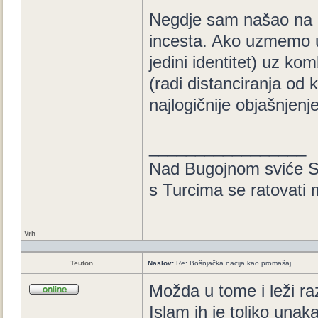
Negdje sam našao na ob
incesta. Ako uzmemo u 
jedini identitet) uz ko
(radi distanciranja od
najlogičnije objašnjenje
_________________
Nad Bugojnom sviće S
s Turcima se ratovati
Vrh
Teuton
Naslov:
Re: Bošnjačka nacija kao promašaj
Možda u tome i leži raz
Islam ih je toliko unaka