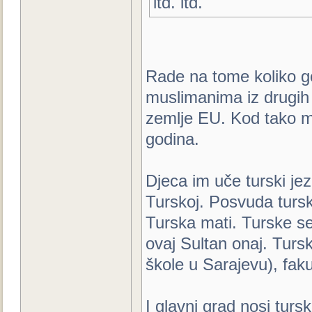
itd. itd.
Rade na tome koliko g
muslimanima iz drugih 
zemlje EU. Kod tako m
godina.
Djeca im uče turski je
Turskoj. Posvuda turske
Turska mati. Turske se
ovaj Sultan onaj. Tursk
škole u Sarajevu), fakul
I glavni grad nosi turs