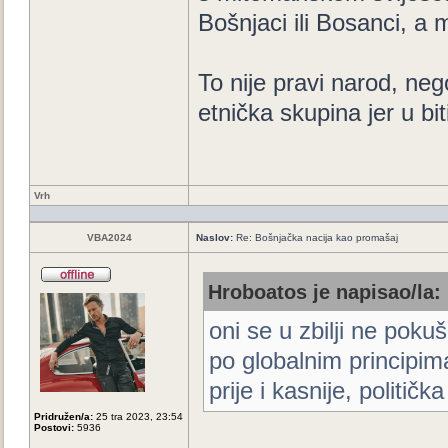
Bošnjaci ili Bosanci, a
To nije pravi narod, ne
etnička skupina jer u biti 
Vrh
VBA2024
Naslov:
Re: Bošnjačka nacija kao promašaj
Hroboatos je napisao/la:
oni se u zbilji ne poku
po globalnim principima 
prije i kasnije, politička
Pridružen/a:
25 tra 2023, 23:54
Postovi:
5936