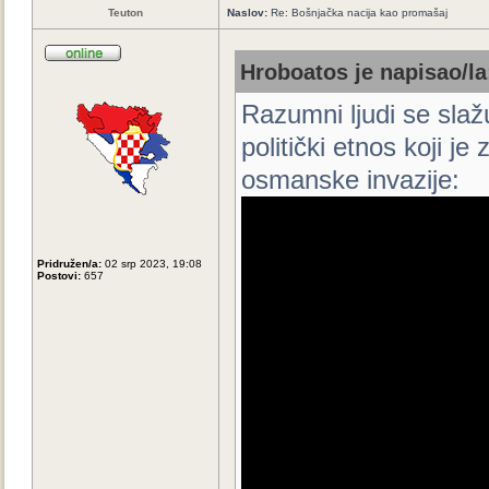
Teuton
Naslov:
Re: Bošnjačka nacija kao promašaj
Hroboatos je napisao/la
Razumni ljudi se slaž
politički etnos koji j
osmanske invazije:
Pridružen/a:
02 srp 2023, 19:08
Postovi:
657