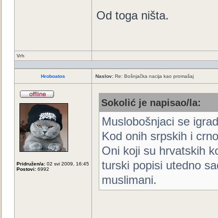
Od toga ništa.
Vrh
Hroboatos
Naslov:
Re: Bošnjačka nacija kao promašaj
Sokolić je napisao/la:
Muslobošnjaci se igrad
Kod onih srpskih i crn
Oni koji su hrvatskih k
turski popisi utedno sa
Pridružen/a:
02 svi 2009, 16:45
Postovi:
6992
muslimani.