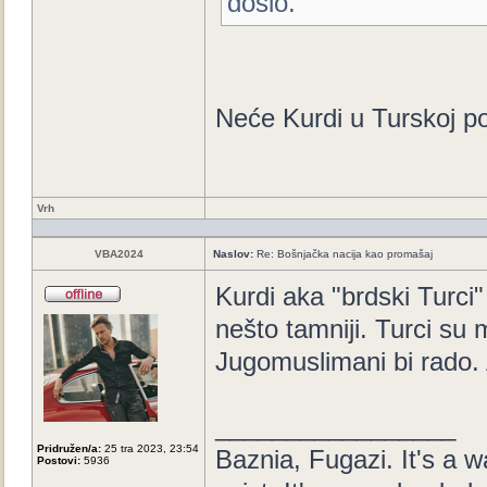
došlo.
Neće Kurdi u Turskoj po
Vrh
VBA2024
Naslov:
Re: Bošnjačka nacija kao promašaj
Kurdi aka "brdski Turci" 
nešto tamniji. Turci su 
Jugomuslimani bi rado. 
_________________
Pridružen/a:
25 tra 2023, 23:54
Baznia, Fugazi. It's a wa
Postovi:
5936