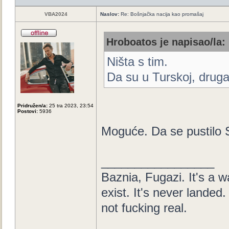
VBA2024
Naslov:
Re: Bošnjačka nacija kao promašaj
Hroboatos je napisao/la:
Ništa s tim.
Da su u Turskoj, druga
Pridružen/a:
25 tra 2023, 23:54
Postovi:
5936
Moguće. Da se pustilo S
_________________
Baznia, Fugazi. It's a wa
exist. It's never landed. 
not fucking real.