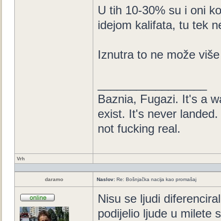
U tih 10-30% su i oni ko
idejom kalifata, tu tek
Iznutra to ne može više 
_________________
Baznia, Fugazi. It's a wa
exist. It's never landed. 
not fucking real.
Vrh
daramo
Naslov:
Re: Bošnjačka nacija kao promašaj
Nisu se ljudi diferencir
podijelio ljude u milete