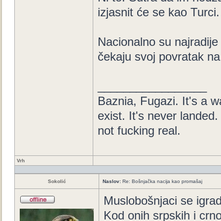
izjasnit će se kao Turci.
Nacionalno su najradije 
čekaju svoj povratak na 
_________________
Baznia, Fugazi. It's a wa
exist. It's never landed. 
not fucking real.
Vrh
Sokolić
Naslov:
Re: Bošnjačka nacija kao promašaj
Muslobošnjaci se igrad
Kod onih srpskih i crn