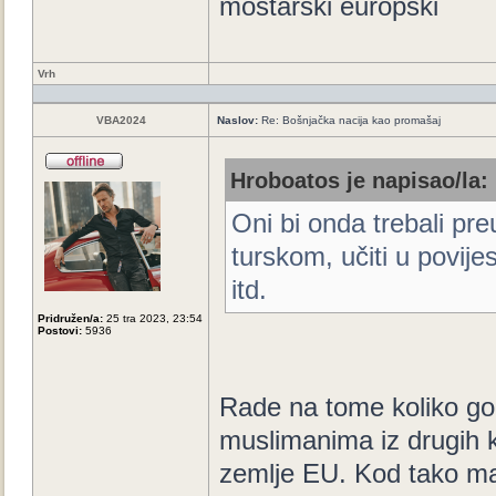
mostarski europski
Vrh
VBA2024
Naslov:
Re: Bošnjačka nacija kao promašaj
Hroboatos je napisao/la:
Oni bi onda trebali pre
turskom, učiti u povije
itd.
Pridružen/a:
25 tra 2023, 23:54
Postovi:
5936
Rade na tome koliko go
muslimanima iz drugih k
zemlje EU. Kod tako ma