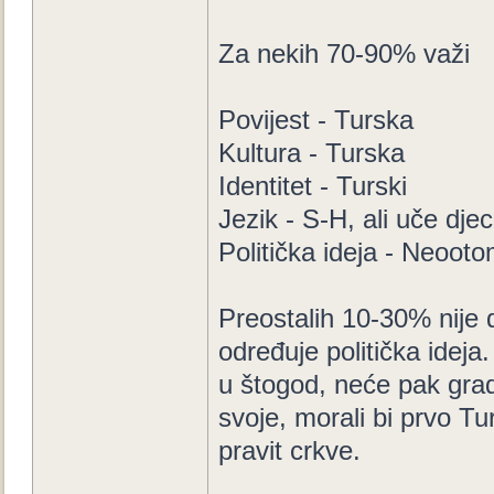
Za nekih 70-90% važi
Povijest - Turska
Kultura - Turska
Identitet - Turski
Jezik - S-H, ali uče dje
Politička ideja - Neoot
Preostalih 10-30% nije d
određuje politička ideja
u štogod, neće pak gradit
svoje, morali bi prvo Tu
pravit crkve.