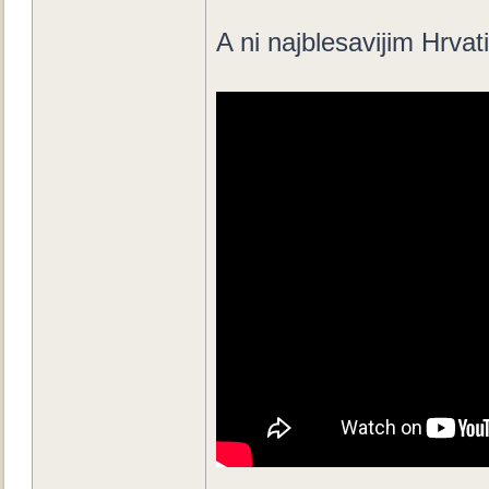
A ni najblesavijim Hrva