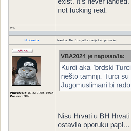
exist. It's never landed. 
not fucking real.
Vrh
Hroboatos
Naslov:
Re: Bošnjačka nacija kao promašaj
VBA2024 je napisao/la:
Kurdi aka "brdski Turci"
nešto tamniji. Turci su
Jugomuslimani bi rado.
Pridružen/a:
02 svi 2009, 16:45
Postovi:
6992
Nisu Hrvati u BH Hrvati
ostavila oporuku papi..