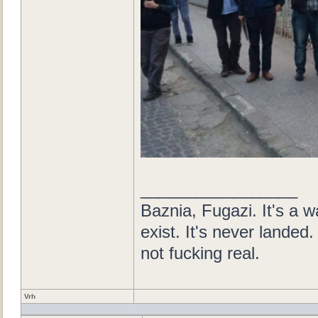
_________________
Baznia, Fugazi. It's a wa
exist. It's never landed. 
not fucking real.
Vrh