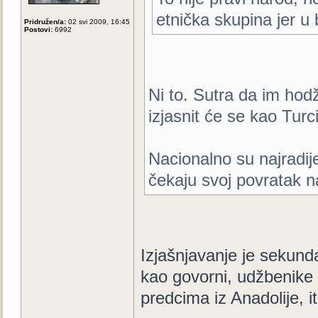
etnička skupina jer u bi
Pridružen/a:
02 svi 2009, 16:45
Postovi:
6992
Ni to. Sutra da im hodž
izjasnit će se kao Turci
Nacionalno su najradij
čekaju svoj povratak na
Izjašnjavanje je sekunda
kao govorni, udžbenike n
predcima iz Anadolije, it