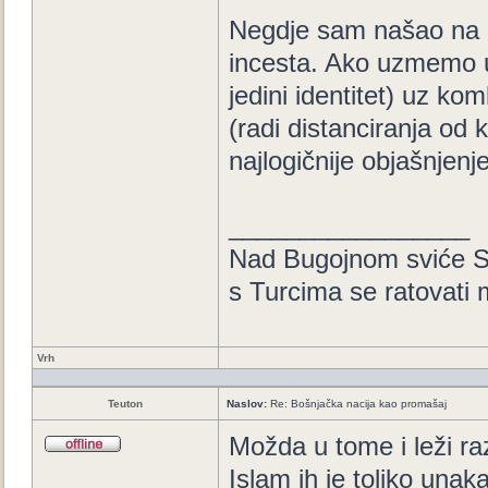
Negdje sam našao na ob
incesta. Ako uzmemo u 
jedini identitet) uz ko
(radi distanciranja od
najlogičnije objašnjenje
_________________
Nad Bugojnom sviće S
s Turcima se ratovati
Vrh
Teuton
Naslov:
Re: Bošnjačka nacija kao promašaj
Možda u tome i leži raz
Islam ih je toliko unaka