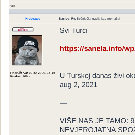
Vrh
Hroboatos
Naslov:
Re: Bošnjačka nacija kao promašaj
Svi Turci
https://sanela.info/wp
Pridružen/a:
02 svi 2009, 16:45
U Turskoj danas živi ok
Postovi:
6992
aug 2, 2021
—
VIŠE NAS JE TAMO: 9 mi
NEVJEROJATNA SPOZNAJ