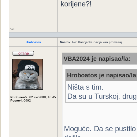
korijene?!
Vrh
Hroboatos
Naslov:
Re: Bošnjačka nacija kao promašaj
VBA2024 je napisao/la:
Hroboatos je napisao/la
Ništa s tim.
Da su u Turskoj, drug
Pridružen/a:
02 svi 2009, 16:45
Postovi:
6992
Moguće. Da se pustilo