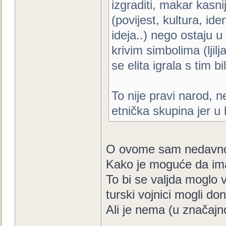
izgraditi, makar kasn
(povijest, kultura, iden
ideja..) nego ostaju u
krivim simbolima (ljilj
se elita igrala s tim b
To nije pravi narod, 
etnička skupina jer u bi
O ovome sam nedavno 
Kako je moguće da imaju
To bi se valjda moglo v
turski vojnici mogli doni
Ali je nema (u značajn