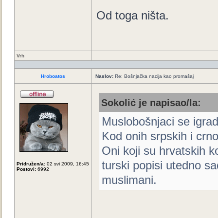
Od toga ništa.
Vrh
Hroboatos
Naslov:
Re: Bošnjačka nacija kao promašaj
Sokolić je napisao/la:
Muslobošnjaci se igrad
Kod onih srpskih i crn
Oni koji su hrvatskih k
turski popisi utedno sa
Pridružen/a:
02 svi 2009, 16:45
Postovi:
6992
muslimani.