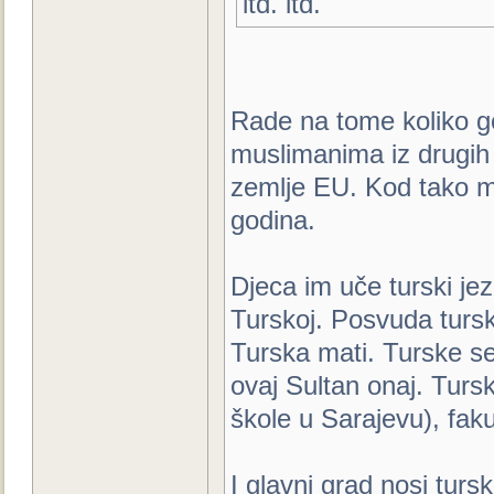
itd. itd.
Rade na tome koliko g
muslimanima iz drugih 
zemlje EU. Kod tako m
godina.
Djeca im uče turski je
Turskoj. Posvuda turske
Turska mati. Turske se
ovaj Sultan onaj. Tursk
škole u Sarajevu), fakul
I glavni grad nosi turs