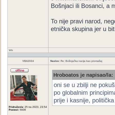
Bošnjaci ili Bosanci, a
To nije pravi narod, ne
etnička skupina jer u biti 
Vrh
VBA2024
Naslov:
Re: Bošnjačka nacija kao promašaj
Hroboatos je napisao/la:
oni se u zbilji ne poku
po globalnim principima 
prije i kasnije, politička
Pridružen/a:
25 tra 2023, 23:54
Postovi:
5936