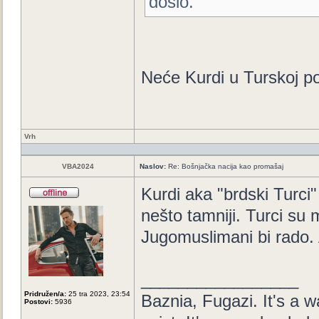
došlo.
Neće Kurdi u Turskoj po
Vrh
VBA2024
Naslov:
Re: Bošnjačka nacija kao promašaj
Kurdi aka "brdski Turci" 
nešto tamniji. Turci su 
Jugomuslimani bi rado. 
_________________
Pridružen/a:
25 tra 2023, 23:54
Baznia, Fugazi. It's a wa
Postovi:
5936