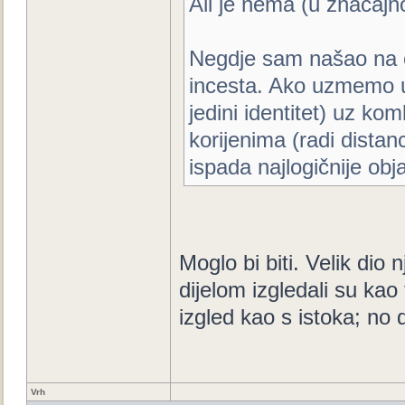
Ali je nema (u značajn
Negdje sam našao na ob
incesta. Ako uzmemo u 
jedini identitet) uz kom
korijenima (radi dista
ispada najlogičnije obj
Moglo bi biti. Velik dio
dijelom izgledali su kao t
izgled kao s istoka; no 
Vrh