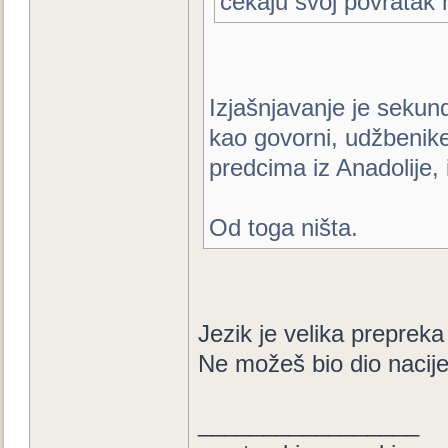
čekaju svoj povratak n
Izjašnjavanje je sekund
kao govorni, udžbenike 
predcima iz Anadolije, i
Od toga ništa.
Jezik je velika prepreka
Ne možeš bio dio nacij
_________________