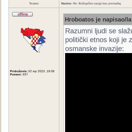
Teuton
Naslov:
Re: Bošnjačka nacija kao promašaj
Hroboatos je napisao/la
Razumni ljudi se slaž
politički etnos koji j
osmanske invazije:
Pridružen/a:
02 srp 2023, 19:08
Postovi:
657