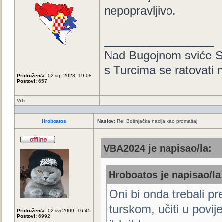
nepopravljivo.
_________________
Nad Bugojnom sviće S
s Turcima se ratovati
Pridružen/a:
02 srp 2023, 19:08
Postovi:
657
Vrh
Hroboatos
Naslov:
Re: Bošnjačka nacija kao promašaj
VBA2024 je napisao/la:
Hroboatos je napisao/la
Oni bi onda trebali pr
turskom, učiti u povij
Pridružen/a:
02 svi 2009, 16:45
Postovi:
6992