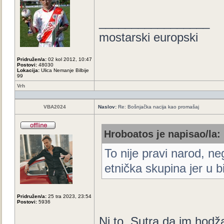
_________________
mostarski europski
Pridružen/a:
02 kol 2012, 10:47
Postovi:
48030
Lokacija:
Ulica Nemanje Bilbije
99
Vrh
VBA2024
Naslov:
Re: Bošnjačka nacija kao promašaj
Hroboatos je napisao/la:
To nije pravi narod, n
etnička skupina jer u bit
Pridružen/a:
25 tra 2023, 23:54
Postovi:
5936
Ni to. Sutra da im hodža