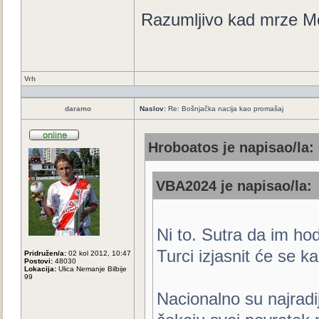
Razumljivo kad mrze Me
Vrh
daramo
Naslov:
Re: Bošnjačka nacija kao promašaj
Hroboatos je napisao/la:
VBA2024 je napisao/la:
Ni to. Sutra da im hod
Turci izjasnit će se ka
Pridružen/a:
02 kol 2012, 10:47
Postovi:
48030
Lokacija:
Ulica Nemanje Bilbije
99
Nacionalno su najradi