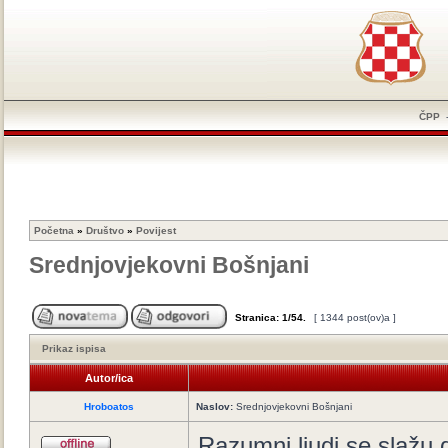
ČPP
Početna
»
Društvo
»
Povijest
Srednjovjekovni Bošnjani
Stranica:
1
/
54
.
[ 1344 post(ov)a ]
Prikaz ispisa
Autor/ica
Hroboatos
Naslov:
Srednjovjekovni Bošnjani
Razumni ljudi se slažu d