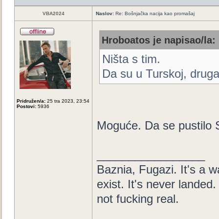
VBA2024
Naslov:
Re: Bošnjačka nacija kao promašaj
Hroboatos je napisao/la:
Ništa s tim.
Da su u Turskoj, druga
Pridružen/a:
25 tra 2023, 23:54
Postovi:
5936
Moguće. Da se pustilo S
_________________
Baznia, Fugazi. It's a wa
exist. It's never landed. 
not fucking real.