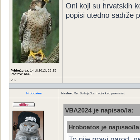
Oni koji su hrvatskih k
popisi utedno sadrže p
Pridružen/a:
14 sij 2013, 22:25
Postovi:
6649
Vrh
Hroboatos
Naslov:
Re: Bošnjačka nacija kao promašaj
VBA2024 je napisao/la:
Hroboatos je napisao/la
To nije pravi narod, 