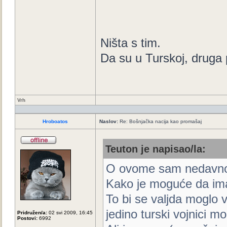
Ništa s tim.
Da su u Turskoj, druga 
Vrh
Hroboatos
Naslov:
Re: Bošnjačka nacija kao promašaj
Teuton je napisao/la:
O ovome sam nedavno 
Kako je moguće da imaju
To bi se valjda moglo v
jedino turski vojnici mog
Pridružen/a:
02 svi 2009, 16:45
Postovi:
6992