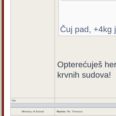
Čuj pad, +4kg j
Opterećuješ her
krvnih sudova!
Vrh
Ministry of Sound
Naslov:
Re: Teretana