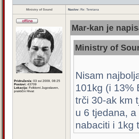
Ministry of Sound
Naslov:
Re: Teretana
Mar-kan je napis
Ministry of Sou
Nisam najbolja
Pridružen/a:
03 svi 2009, 08:25
101kg (i 13% B
Postovi:
43709
Lokacija:
Folklorni Jugoslaven,
praktični Hrvat
trči 30-ak km t
u 6 tjedana, a
nabaciti i 1kg 