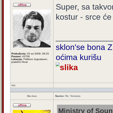
Super, sa takvo
kostur - srce će 
____________
sklon'se bona Zi
Pridružen/a:
03 svi 2009, 08:25
oćima kurišu
Postovi:
43709
Lokacija:
Folklorni Jugoslaven,
praktični Hrvat
Vrh
Mar-kan
Naslov:
Re: Teretana
Ministry of Soun