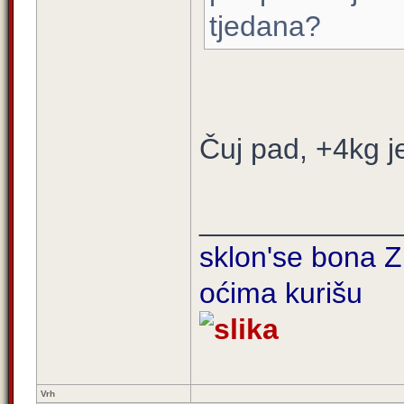
tjedana?
Čuj pad, +4kg j
____________
sklon'se bona Zi
oćima kurišu
Vrh