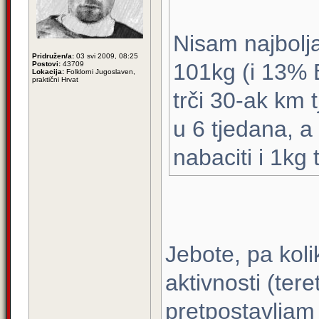
Nisam najbolja
Pridružen/a:
03 svi 2009, 08:25
101kg (i 13% B
Postovi:
43709
Lokacija:
Folklorni Jugoslaven,
praktični Hrvat
trči 30-ak km t
u 6 tjedana, a
nabaciti i 1kg 
Jebote, pa kolik
aktivnosti (ter
pretpostavljam 