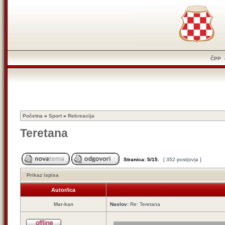
ČPP
Početna
»
Sport
»
Rekreacija
Teretana
Stranica:
5
/
15
.
[ 352 post(ov)a ]
Prikaz ispisa
Autor/ica
Mar-kan
Naslov:
Re: Teretana