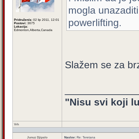
mogla unazaditi 
powerlifting.
Pridružen/a:
02 lip 2011, 12:01
Postovi:
3675
Lokacija:
Edmonton,Alberta,Canada
Slažem se za brzi
_____________
"Nisu svi koji l
Vrh
Junuz Djipalo
Naslov:
Re: Teretana