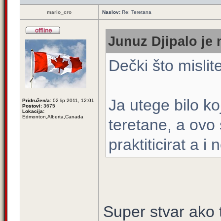
mario_cro
Naslov:
Re: Teretana
Junuz Djipalo je 
Dečki što mislit
Ja utege bilo ko
Pridružen/a:
02 lip 2011, 12:01
Postovi:
3675
Lokacija:
Edmonton,Alberta,Canada
teretane, a ovo
praktiticirat a 
Super stvar ako t