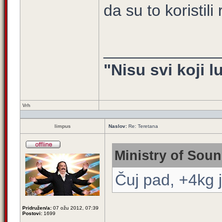
da su to koristili 
_____________
"Nisu svi koji l
Vrh
limpus
Naslov:
Re: Teretana
Ministry of Soun
Čuj pad, +4kg j
Pridružen/a:
07 ožu 2012, 07:39
Postovi:
1699