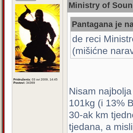
Ministry of Soun
Pantagana je na
de reci Minist
(mišićne nar
Pridružen/a:
03 svi 2009, 14:45
Postovi:
34369
Nisam najbolja 
101kg (i 13% BF
30-ak km tjedno
tjedana, a misl