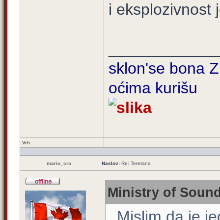
i eksplozivnost j
____________
sklon'se bona Zi
oćima kurišu
Vrh
mario_cro
Naslov:
Re: Teretana
Ministry of Sound
. Mislim da je j