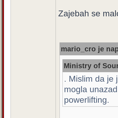
Zajebah se mal
mario_cro je nap
Ministry of Sou
. Mislim da je
mogla unazadit
powerlifting.