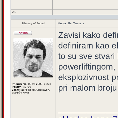
Vrh
Ministry of Sound
Naslov:
Re: Teretana
Zavisi kako defi
definiram kao ek
to su sve stvari
powerliftingom,
eksplozivnost pr
Pridružen/a:
03 svi 2009, 08:25
pri malom broju 
Postovi:
43709
Lokacija:
Folklorni Jugoslaven,
praktični Hrvat
____________