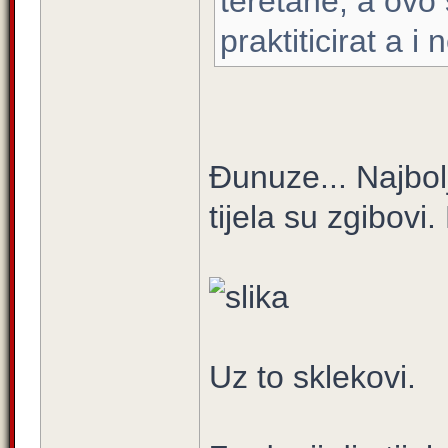
teretane, a ovo
praktiticirat a 
Đunuze... Najbolj
tijela su zgibovi.
Uz to sklekovi.