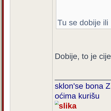
Tu se dobije ili
Dobije, to je cij
____________
sklon'se bona Zi
oćima kurišu