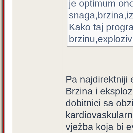
je optimum ono
snaga,brzina,izd
Kako taj progr
brzinu,exploziv
Pa najdirektniji
Brzina i eksplozi
dobitnici sa ob
kardiovaskularn
vježba koja bi 