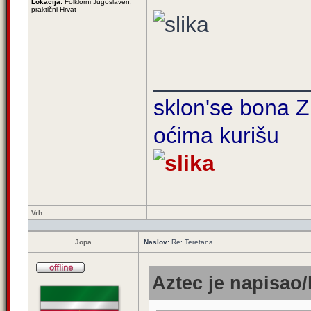
Lokacija:
Folklorni Jugoslaven,
praktični Hrvat
____________
sklon'se bona Zi
oćima kurišu
Vrh
Jopa
Naslov:
Re: Teretana
Aztec je napisao/