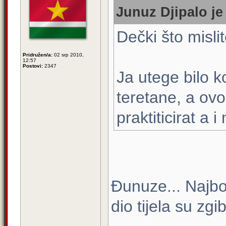
Junuz Djipalo je
Dečki što misli
Pridružen/a:
02 srp 2010,
12:57
Postovi:
2347
Ja utege bilo ko
teretane, a ov
praktiticirat a
Đunuze... Najbol
dio tijela su zgi