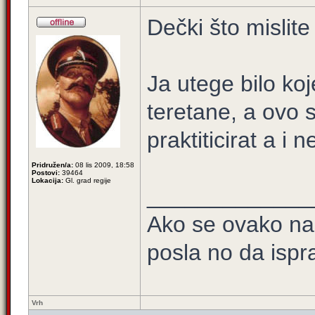
Dečki što mislite
Ja utege bilo koj
teretane, a ovo 
praktiticirat a 
Pridružen/a:
08 lis 2009, 18:58
Postovi:
39464
Lokacija:
Gl. grad regije
_____________
Ako se ovako na
posla no da ispra
Vrh