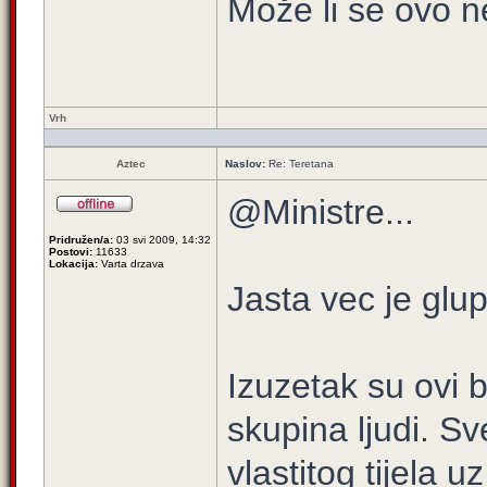
Može li se ovo n
Vrh
Aztec
Naslov:
Re: Teretana
@Ministre...
Pridružen/a:
03 svi 2009, 14:32
Postovi:
11633
Lokacija:
Varta drzava
Jasta vec je glu
Izuzetak su ovi b
skupina ljudi. S
vlastitog tijela