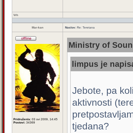
Vrh
Mar-kan
Naslov:
Re: Teretana
Ministry of Soun
limpus je napis
Jebote, pa koli
aktivnosti (te
pretpostavljam
Pridružen/a:
03 svi 2009, 14:45
Postovi:
34369
tjedana?