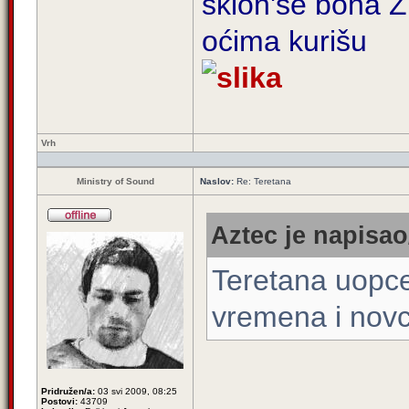
sklon'se bona Zi
oćima kurišu
Vrh
Ministry of Sound
Naslov:
Re: Teretana
Aztec je napisao
Teretana uopce
vremena i novc
Pridružen/a:
03 svi 2009, 08:25
Postovi:
43709