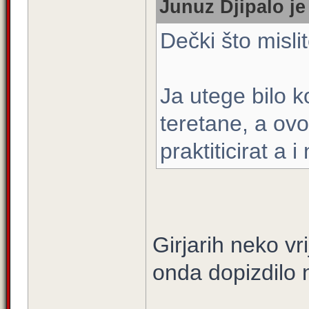
Junuz Djipalo je
Dečki što misli
Ja utege bilo ko
teretane, a ov
praktiticirat a
Girjarih neko vr
onda dopizdilo