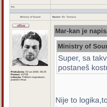
Vrh
Ministry of Sound
Naslov:
Re: Teretana
Mar-kan je napis
Ministry of Sou
Super, sa tak
postaneš kostur
Pridružen/a:
03 svi 2009, 08:25
Postovi:
43709
Lokacija:
Folklorni Jugoslaven,
praktični Hrvat
Nije to logika,