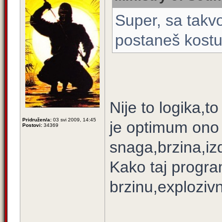
Super, sa takv
postaneš kostur 
Nije to logika,t
Pridružen/a:
03 svi 2009, 14:45
je optimum ono
Postovi:
34369
snaga,brzina,izdr
Kako taj progra
brzinu,explozivn