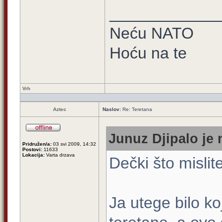
____________
Neću NATO
Hoću na te
Vrh
Aztec
Naslov:
Re: Teretana
Junuz Djipalo je 
Pridružen/a:
03 svi 2009, 14:32
Postovi:
11633
Lokacija:
Varta drzava
Dečki što mislit
Ja utege bilo ko