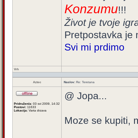
Konzumu
!!!
Život je tvoje igra
Pretpostavka je 
Svi mi prdimo
Vrh
Aztec
Naslov:
Re: Teretana
@ Jopa...
Pridružen/a:
03 svi 2009, 14:32
Postovi:
11633
Lokacija:
Varta drzava
Moze se kupiti, m