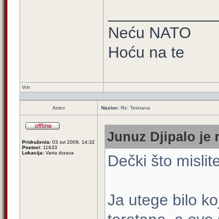
____________
Neću NATO
Hoću na te
Vrh
Aztec
Naslov:
Re: Teretana
Junuz Djipalo je 
Pridružen/a:
03 svi 2009, 14:32
Postovi:
11633
Lokacija:
Varta drzava
Dečki što mislit
Ja utege bilo ko