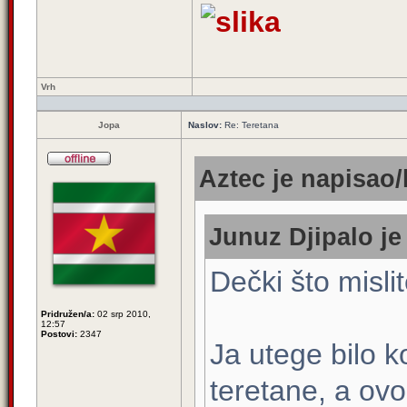
Vrh
Jopa
Naslov:
Re: Teretana
Aztec je napisao/
Junuz Djipalo je
Dečki što misli
Pridružen/a:
02 srp 2010,
12:57
Postovi:
2347
Ja utege bilo ko
teretane, a ov