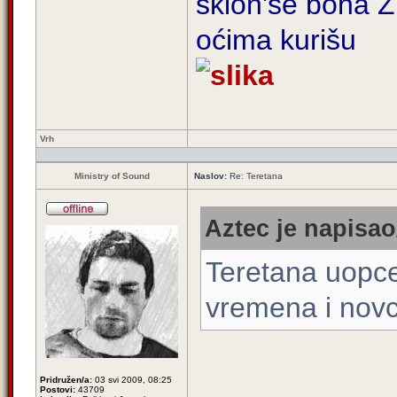
sklon'se bona Zi
oćima kurišu
Vrh
Ministry of Sound
Naslov:
Re: Teretana
Aztec je napisao
Teretana uopce
vremena i novc
Pridružen/a:
03 svi 2009, 08:25
Postovi:
43709