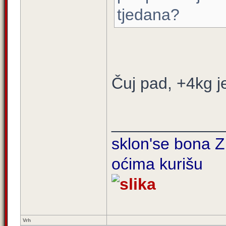
tjedana?
Čuj pad, +4kg j
____________
sklon'se bona Zi
oćima kurišu
Vrh