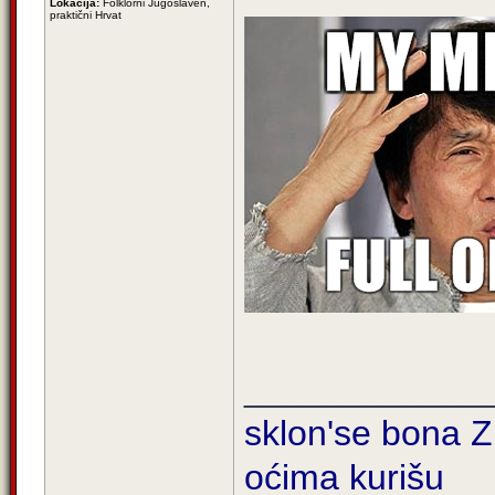
Lokacija:
Folklorni Jugoslaven,
praktični Hrvat
____________
sklon'se bona Zi
oćima kurišu