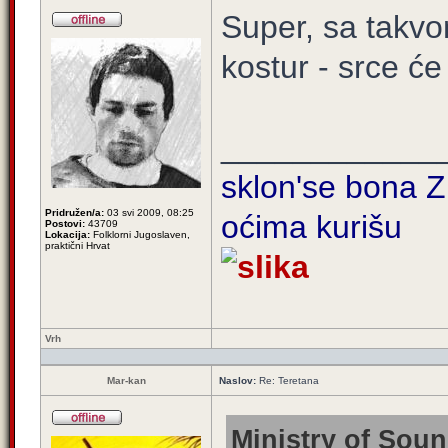
Super, sa takvo
kostur - srce će 
____________
sklon'se bona Zi
Pridružen/a:
03 svi 2009, 08:25
oćima kurišu
Postovi:
43709
Lokacija:
Folklorni Jugoslaven,
praktični Hrvat
Vrh
Mar-kan
Naslov:
Re: Teretana
Ministry of Soun