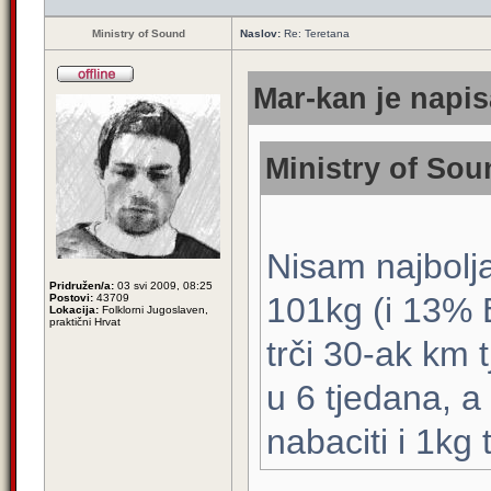
Ministry of Sound
Naslov:
Re: Teretana
Mar-kan je napis
Ministry of Sou
Nisam najbolja
Pridružen/a:
03 svi 2009, 08:25
101kg (i 13% B
Postovi:
43709
Lokacija:
Folklorni Jugoslaven,
praktični Hrvat
trči 30-ak km t
u 6 tjedana, a
nabaciti i 1kg 