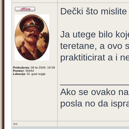
Dečki što mislite
Ja utege bilo koj
teretane, a ovo 
praktiticirat a 
Pridružen/a:
08 lis 2009, 18:58
Postovi:
39464
Lokacija:
Gl. grad regije
_____________
Ako se ovako na
posla no da ispra
Vrh