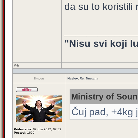
da su to koristili 
_____________
"Nisu svi koji l
Vrh
limpus
Naslov:
Re: Teretana
Ministry of Soun
Čuj pad, +4kg j
Pridružen/a:
07 ožu 2012, 07:39
Postovi:
1699