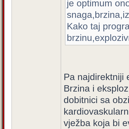
je optimum ono
snaga,brzina,izd
Kako taj progr
brzinu,exploziv
Pa najdirektniji
Brzina i eksplozi
dobitnici sa ob
kardiovaskularn
vježba koja bi 