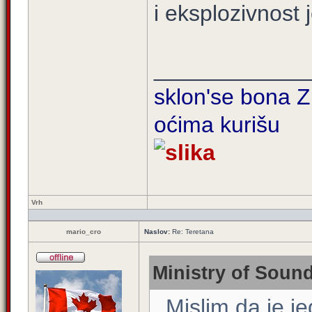
i eksplozivnost j
____________
sklon'se bona Zi
oćima kurišu
Vrh
mario_cro
Naslov:
Re: Teretana
Ministry of Sound
. Mislim da je j