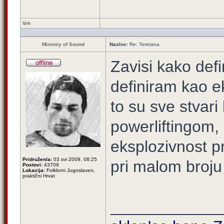
Vrh
Ministry of Sound
Naslov:
Re: Teretana
Zavisi kako defi
definiram kao ek
to su sve stvari
powerliftingom,
eksplozivnost pr
Pridružen/a:
03 svi 2009, 08:25
pri malom broju 
Postovi:
43709
Lokacija:
Folklorni Jugoslaven,
praktični Hrvat
____________