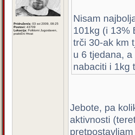
Nisam najbolja
Pridružen/a:
03 svi 2009, 08:25
101kg (i 13% B
Postovi:
43709
Lokacija:
Folklorni Jugoslaven,
praktični Hrvat
trči 30-ak km t
u 6 tjedana, a
nabaciti i 1kg 
Jebote, pa kolik
aktivnosti (ter
pretpostavljam 