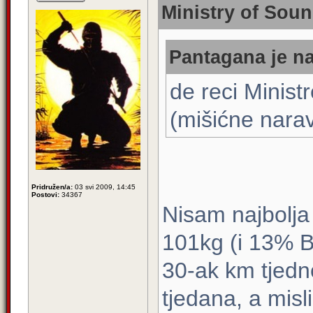
Ministry of Soun
Pantagana je na
de reci Minist
(mišićne nar
Pridružen/a:
03 svi 2009, 14:45
Postovi:
34367
Nisam najbolja 
101kg (i 13% BF
30-ak km tjedno
tjedana, a misl