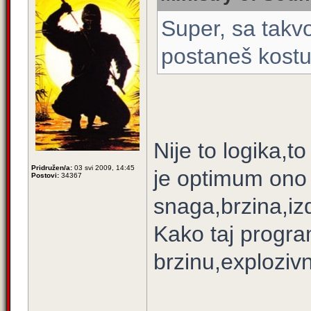
Super, sa takv
postaneš kostur 
Nije to logika,t
Pridružen/a:
03 svi 2009, 14:45
je optimum ono
Postovi:
34367
snaga,brzina,izdr
Kako taj progra
brzinu,explozivn