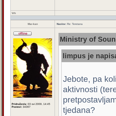
Vrh
Mar-kan
Naslov:
Re: Teretana
Ministry of Soun
limpus je napis
Jebote, pa koli
aktivnosti (te
pretpostavljam
Pridružen/a:
03 svi 2009, 14:45
Postovi:
34367
tjedana?