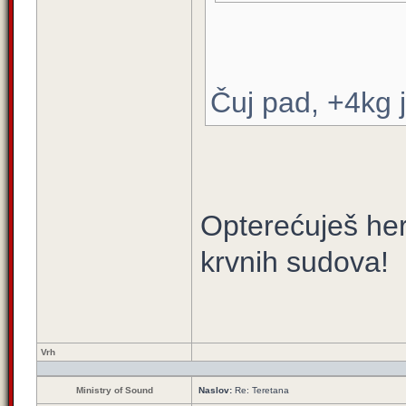
Čuj pad, +4kg j
Opterećuješ her
krvnih sudova!
Vrh
Ministry of Sound
Naslov:
Re: Teretana