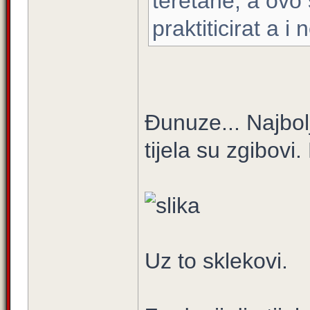
teretane, a ovo
praktiticirat a 
Đunuze... Najbolj
tijela su zgibovi.
Uz to sklekovi.