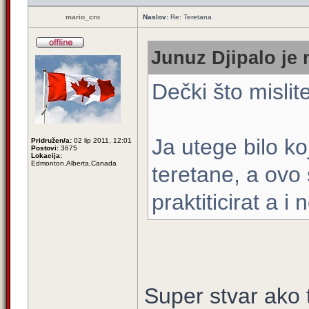
mario_cro
Naslov:
Re: Teretana
Junuz Djipalo je 
Dečki što mislit
Ja utege bilo ko
Pridružen/a:
02 lip 2011, 12:01
Postovi:
3675
Lokacija:
Edmonton,Alberta,Canada
teretane, a ovo
praktiticirat a 
Super stvar ako t