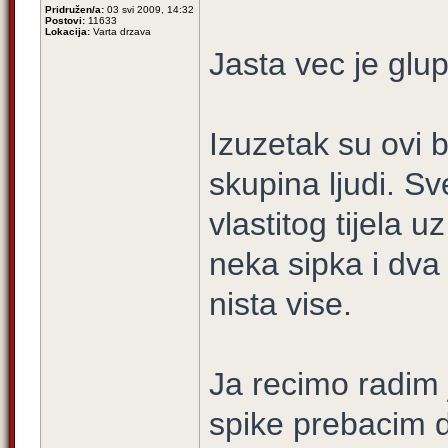
Pridružen/a:
03 svi 2009, 14:32
Postovi:
11633
Lokacija:
Varta drzava
Jasta vec je glu
Izuzetak su ovi b
skupina ljudi. S
vlastitog tijela
neka sipka i dva 
nista vise.
Ja recimo radim 
spike prebacim d