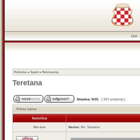
ČPP
Početna
»
Sport
»
Rekreacija
Teretana
Stranica:
5
/
15
.
[ 352 post(ov)a ]
Prikaz ispisa
Autor/ica
Mar-kan
Naslov:
Re: Teretana