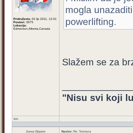
mogla unazaditi 
powerlifting.
Pridružen/a:
02 lip 2011, 12:01
Postovi:
3675
Lokacija:
Edmonton,Alberta,Canada
Slažem se za brzi
_____________
"Nisu svi koji l
Vrh
Junuz Djipalo
Naslov:
Re: Teretana