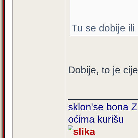
Tu se dobije ili
Dobije, to je cij
____________
sklon'se bona Zi
oćima kurišu