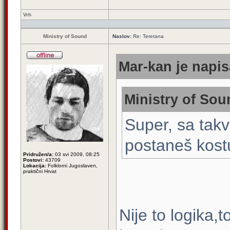
Vrh
Ministry of Sound
Naslov:
Re: Teretana
Mar-kan je napis
Ministry of Sou
Super, sa tak
postaneš kostur
Pridružen/a:
03 svi 2009, 08:25
Postovi:
43709
Lokacija:
Folklorni Jugoslaven,
praktični Hrvat
Nije to logika,