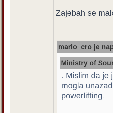
Zajebah se mal
mario_cro je nap
Ministry of Sou
. Mislim da je
mogla unazadit
powerlifting.