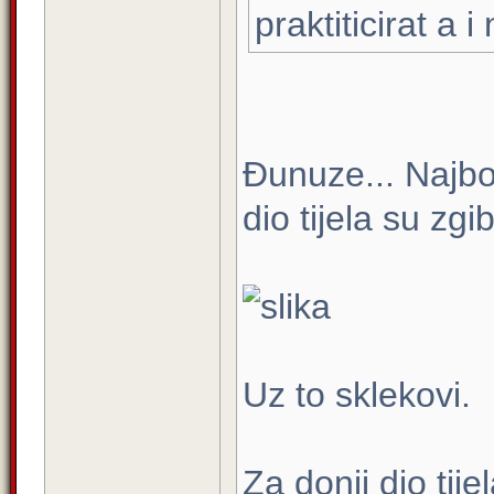
praktiticirat a
Đunuze... Najbol
dio tijela su zgi
Uz to sklekovi.
Za donji dio tije