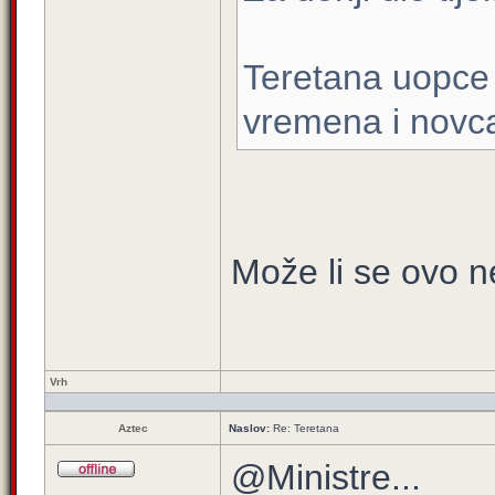
Teretana uopce 
vremena i novc
Može li se ovo n
Vrh
Aztec
Naslov:
Re: Teretana
@Ministre...